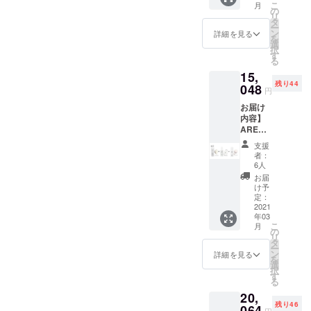
を求め
高級感
な汚れ
こ
月
やかな
分） ●
に、肌
の
出来た
あふれ
のみを
リ
肌に
早割プ
へのな
タ
のが
る濃密
吸着し
ー
とって
ラン ＜
じみや
ン
ARES4
詳細を見る
なクッ
落と
を
大切な3
50名様
すさと
選
5洗顔
ション
す。奇
択
つの要
限定＞
保湿力
す
フォー
泡がマ
跡の成
る
素に働
\13,200
を兼ね
ムクレ
シュマ
分
15,
きか
ー
備え
ンジン
ロのよ
EGF、
残り44
け、肌
（20%
048
た、肌
グは、
うにお
円
FGFが
をいき
OFF）
に輝き
毎日の
肌を包
お肌を
お届け
いきと
定価
をもた
スキン
み余分
保湿
内容】
明るく
16,500
らす
ケアに
な汚れ
し、守
ARES4
整え、
円
Toner。
欠かせ
のみを
る、こ
5化粧水
深いう
（オー
フレッ
ない大
吸着し
支援
の二つ
トナー
るおい
ルイン
シュで
切な基
者：
落と
の機能
2+乳液
と健康
ワンエ
みずみ
6人
本ス
す。奇
で男性
エマル
的な輝
マル
ずしい
テップ
お届
跡の成
が本来
ジョン
きをも
ジョン
テクス
け予
と我々
分
必要と
2+洗顔
たらし
100ml
定：
チャー
は考え
EGF、
してい
フォー
2021
ます。
） 一生
であり
ます。
FGFが
る健康
年03
ム2セッ
まるで
モノの
なが
高級感
お肌を
的なベ
こ
月
ト（約2
魔法の
肌を 持
の
ら、角
あふれ
保湿
ルベッ
リ
か月
ような
続する
タ
質層の
る濃密
し、守
トスキ
ー
分） ●
アイテ
潤い
ン
すみず
詳細を見る
なクッ
る、こ
ンの肌
を
早割プ
ムで
を。 奇
選
みに潤
ション
の二つ
に導き
択
ラン ＜
す。
跡の成
す
い成分
泡がマ
の機能
ます。
る
50名様
分ＥＧ
を浸透
シュマ
で男性
肌に輝
20,
限定＞
Ｆ，Ｆ
させる
ロのよ
が本来
きを も
残り46
\15,048
064
ＧＦを
だけで