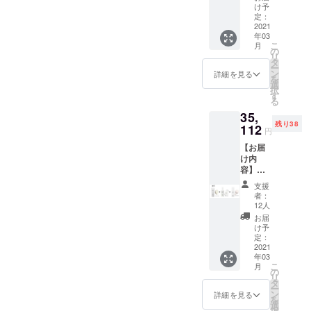
ます。
フレッ
みに潤
フォー
オーム
分な物
け予
が出来
やかな
肌に輝
シュで
い成分
ム6セッ
100ml
定：
を落と
るそん
肌に
きを も
みずみ
を浸透
ト（約6
2021
、オー
し必要
な製品
とって
たらす
ずしい
させる
年03
か月
ルイン
な物は
を開
大切な3
Toner
こ
テクス
月
だけで
分） ●
ワンエ
の
落とさ
発。 男
つの要
男性の
リ
チャー
なく、
早割プ
マル
タ
ず守
性の肌
素に働
乾燥肌
ー
であり
美容液
ラン ＜
ジョン
ン
る。そ
詳細を見る
質を研
きか
の為
を
なが
のよう
50名様
100ml
選
んな当
究しベ
け、肌
に、肌
択
ら、角
にパワ
限定＞
、オー
す
たり前
タつか
をいき
へのな
る
質層の
フルな
\21,252
ルイン
が難し
ず、テ
いきと
じみや
すみず
効果を
35,
ー
ワント
い洗顔
カらな
明るく
すさと
みに潤
発揮し
残り38
（30%
112
ナー
の理想
い1本で
円
整え、
保湿力
い成分
ます。
OFF）
150ml
を求め
潤い守
深いう
を兼ね
を浸透
さまざ
【お届
定価
） 余分
出来た
るそん
るおい
備え
させる
まな肌
け内
\30,360
な物だ
のが
な魔法
と健康
た、肌
だけで
タイプ
容】
ー （洗
けを落
ARES4
のよう
的な輝
に輝き
なく、
の方に
ARES4
顔フ
とし 必
5洗顔
なオー
支援
きをも
をもた
美容液
お使い
5化粧水
オーム
要な物
フォー
者：
ルイン
たらし
らす
のよう
いただ
トナー
100ml
は守
12人
ムクレ
ワンエ
ます。
Toner。
にパワ
けま
6+乳液
、オー
る。 余
ンジン
お届
マル
まるで
フレッ
フルな
す。ア
エマル
ルイン
分な物
け予
グは、
ジョ
魔法の
シュで
効果を
ルコー
ジョン
ワント
定：
を落と
毎日の
ン。
ような
みずみ
発揮し
ルフ
6+洗顔
2021
ナー
し必要
スキン
アイテ
ずしい
ます。
年03
リー・
フォー
150ml
な物は
ケアに
ムで
こ
テクス
月
さまざ
界面活
ム6セッ
） 余分
の
落とさ
欠かせ
す。
リ
チャー
まな肌
性剤フ
ト（約3
な物だ
タ
ず守
ない大
ー
であり
タイプ
リー。
か月
けを落
ン
る。そ
詳細を見る
切な基
を
なが
の方に
きわめ
分） ●
とし 必
選
んな当
本ス
択