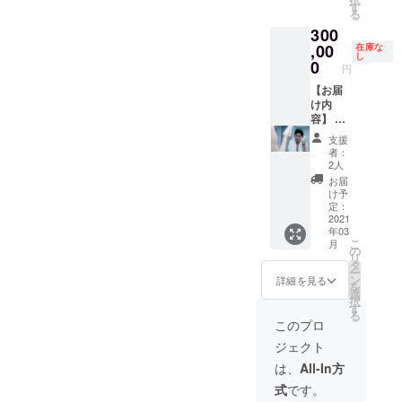
ら、角
お使い
て科学
早割プ
要な物
す
たり前
テップ
る
質層の
いただ
的なア
ラン ＜
は守
が難し
と我々
すみず
けま
300
プロー
50名様
る。 余
い洗顔
は考え
みに潤
す。ア
チのも
限定＞
,00
分な物
在庫な
の理想
ます。
い成分
し
ルコー
とすこ
\35,112
を落と
0
を求め
高級感
円
を浸透
ルフ
やかな
ー
し必要
出来た
あふれ
させる
リー・
肌に
（30%
【お届
な物は
のが
る濃密
だけで
界面活
とって
OFF）
け内
落とさ
ARES4
なクッ
なく、
性剤フ
大切な3
定価
容】 Ａ
ず守
5洗顔
ション
美容液
リー。
つの要
\50,160
ＲＥＳ
る。そ
フォー
泡がマ
支援
のよう
きわめ
素に働
ー（洗
45メイ
んな当
ムクレ
シュマ
者：
にパワ
て科学
きか
顔フ
キング
たり前
ンジン
2人
ロのよ
フルな
的なア
け、肌
オーム
萩原聖
が難し
グは、
うにお
お届
効果を
プロー
をいき
100ml
人未公
い洗顔
毎日の
け予
肌を包
発揮し
チのも
いきと
、オー
開映像
の理想
定：
スキン
み余分
ます。
とすこ
明るく
ルイン
動画付
2021
を求め
ケアに
な汚れ
さまざ
やかな
年03
整え、
ワンエ
き 肌質
出来た
欠かせ
のみを
こ
まな肌
月
肌に
深いう
マル
相談Ａ
のが
の
ない大
吸着し
リ
タイプ
とって
るおい
ジョン
ＲＥＳ
ARES4
タ
切な基
落と
ー
の方に
大切な3
と健康
100ml
45チー
5洗顔
ン
本ス
詳細を見る
す。奇
を
お使い
つの要
的な輝
、オー
ムの研
フォー
選
テップ
跡の成
択
いただ
素に働
きをも
ルイン
究者2名
ムクレ
す
と我々
分
る
けま
きか
たらし
ワント
がメー
ンジン
は考え
このプロ
EGF、
す。ア
け、肌
ます。
ナー
ルにて
グは、
ます。
FGFが
ルコー
ジェクト
をいき
まるで
150ml
お客様
毎日の
高級感
お肌を
ルフ
いきと
魔法の
） 余分
の肌質
スキン
あふれ
は、
All-In方
保湿
リー・
明るく
ような
な物だ
相談に
ケアに
る濃密
し、守
界面活
式
です。
整え、
アイテ
けを落
親身に
欠かせ
なクッ
る、こ