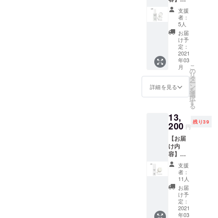
ー（洗
落とさ
ARES4
ルイン
なく、
ARES4
顔フ
ず守
5洗顔
ワンエ
支援
美容液
5化粧水
オーム
る。そ
フォー
者：
マル
のよう
トナー5
100ml
んな当
5人
ムクレ
ジョ
にパワ
本セッ
、オー
たり前
ンジン
お届
ン。
フルな
ト（約4
ルイン
が難し
け予
グは、
効果を
～5か月
ワント
定：
い洗顔
毎日の
発揮し
分） ●
2021
ナー
の理想
スキン
ます。
年03
早割プ
150ml
を求め
ケアに
こ
月
さまざ
ラン ＜
） 余分
の
出来た
欠かせ
リ
まな肌
50名様
な物だ
タ
のが
ない大
ー
タイプ
限定＞
けを落
ン
ARES4
詳細を見る
切な基
を
の方に
\12,320
とし 必
選
5洗顔
本ス
択
お使い
ー
要な物
す
フォー
テップ
る
いただ
（20%
は守
ムクレ
と我々
けま
13,
OFF）
る。 余
ンジン
は考え
す。ア
残り39
定価
200
分な物
グは、
ます。
円
ルコー
\15,400
を落と
毎日の
高級感
ルフ
【お届
ー（化
し必要
スキン
あふれ
リー・
け内
粧水ト
な物は
ケアに
る濃密
界面活
容】
ナー
落とさ
欠かせ
なクッ
性剤フ
ARES4
150ml
ず守
ない大
ション
支援
リー。
5乳液エ
） 肌に
る。そ
切な基
者：
泡がマ
きわめ
マル
輝きを
んな当
11人
本ス
シュマ
て科学
ジョ
もたら
たり前
テップ
お届
ロのよ
的なア
ンー5本
すToner
が難し
け予
と我々
うにお
プロー
セット
男性の
定：
い洗顔
は考え
肌を包
チのも
（約4～
2021
乾燥肌
の理想
ます。
み余分
年03
とすこ
5か月
の為