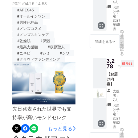
キンケア
トナー1
4人
2021/04/15 14:53
ワンエマルジョン共に770社
本（1か
チームを組
お届
#ARES45
月） ●
け予
みメンズス
の中から10社ファイナリス
早割プ
#オールインワン
定：
キンケアを
ラン ＜
2021
#男性化粧品
トに残っている連絡が御座
年05
100名様
開発、製造
#メンズコスメ
こ
月
限定＞
いました。770社中10社こ
の
リ
注文、販売
#メンズスキンケア
定価 \
タ
ー
れから又厳選した、審査が
￥3,080
と行ってお
#乾燥肌
#保湿
ン
詳細を見る
を
ー（化
選
#最高支援額
#萩原聖人
ります。
行われるそうです。「The
択
粧水ト
す
#ニキビ
#シミ
#シワ
る
スキンケア
ナー
Pure Beauty Global
#クラウドファンディング
3,2
150ml
用品は簡単
残り93
） 肌に
78
Awards」（ピュアビュー
円
に作れるか
輝きを
【お届
ティー・グローバル・ア
もしれませ
もたら
け内
すToner
ん。
ワード）は、店舗またはオ
容】
男性の
ですがテス
ARES4
乾燥肌
支援
ンラインで世界中の消費者
5オール
の為
ト、アン
者：
インワ
に、肌
7人
に製品を提供する美容ブラ
ケートを10
ンボ
へのな
お届
先日発表された世界でも支
万人以上に
ディ＆
ンドを表彰するアワード。
じみや
け予
フェイ
すさと
定：
行い販売出
持率が高いモンドセレク
アワードの目的は、世界の
スク
2021
保湿力
来る企業は
年02
リーム
を兼ね
ション2021年金賞を受賞致
美容市場を牽引する新しい
こ
月
もっと見る
Puninif
大企業でも
備え
の
リ
u2本
しました！2年連続の受賞に
た、肌
タ
ブランドと既存のブランド
稀にしかあ
ー