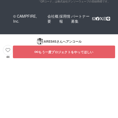
Ｆ，Ｆ
すみず
「QRコード」は株式会社デンソーウェーブの登録商標です。
カらな
ＧＦを
みに潤
い1本で
配合。
い成分
潤い守
男性は
を浸透
るそん
© CAMPFIRE,
会社概
採用情
パートナー
仕事、
させる
な魔法
Inc.
要
報
募集
恋愛、
だけで
のよう
自己成
なく、
なオー
長への
美容液
ルイン
投資そ
のよう
ワンエ
んな過
にパワ
マル
ARES45
さんへアンコール
酷な環
フルな
ジョ
境で肌
効果を
ン。
に時間
発揮し
もう一度プロジェクトをやってほしい
をかけ
ます。
44
れな
さまざ
い、
まな肌
だった
タイプ
ら時間
の方に
をかけ
お使い
ず潤い
いただ
を与え
けま
お肌を
す。ア
守り手
ルコー
軽にお
ルフ
肌の性
リー・
質を変
界面活
え、美
性剤フ
しい肌
リー。