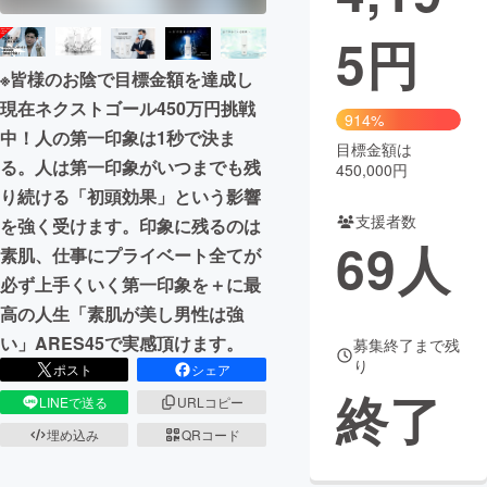
5
円
まちづくり・地域活性化
※皆様のお陰で目標金額を達成し
現在ネクストゴール450万円挑戦
CAMPFIRE for Social Good
CAMPFIRE Creation
914%
中！人の第一印象は1秒で決ま
CAMPFIREふるさと納税
machi-ya
コミュニティ
目標金額は
る。人は第一印象がいつまでも残
450,000円
り続ける「初頭効果」という影響
支援者数
を強く受けます。印象に残るのは
69
人
素肌、仕事にプライベート全てが
必ず上手くいく第一印象を＋に最
高の人生「素肌が美し男性は強
い」ARES45で実感頂けます。
募集終了まで残
り
ポスト
シェア
終了
LINEで送る
URLコピー
埋め込み
QRコード