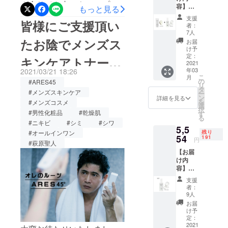
肌を ボ
さまざ
した。こう
グ全サイト内（キャンプ
容】
） 一生
もっと見る
ディ&
ファイナリスト選出中で
まな肌
してほし
ARES4
モノの
フェイ
タイプ
ファイヤー、Makuake 、そ
支援
皆様にご支援頂い
5化粧水
す。ファイナリストの場合
肌を 持
ス用ク
い、こうあ
の方に
者：
トナー
続する
の他クラウドファンディン
リー
7人
お使い
ればよい、
現在ファイナリストには選
1+洗顔
潤い
たお陰でメンズス
ム、全
いただ
お届
グ2021年2月時点）メンズ
フォー
のお声を元
を。 奇
身、顔
け予
けま
ばれているため、
ム1セッ
跡の成
定：
にも使
す。ア
キンケアトナーの
に約10年間
スキンケア最高支援額を頂
ト（約1
2021
分ＥＧ
用可
PureBeauty誌3月号に商品
ルコー
のチーム研
年03
2021/03/21 18:26
か月
Ｆ，Ｆ
能。持
ルフ
きました！皆様のお陰で
製作に成功致しま
こ
月
分） ●
説明が掲載されます。
ＧＦを
の
究後、開発
続する
#ARES45
リー・
リ
早割プ
配合。
す、本当に本当にありがと
タ
潤い
界面活
#メンズスキンケア
されたのが
ー
https://hpcimedia.com/
した！
ラン ＜
男性は
ン
を。
詳細を見る
性剤フ
を
#メンズコスメ
うございます。これからも
ARES45。で
200名様
仕事、
選
若々し
リー。
択
限定＞
#男性化粧品
#乾燥肌
恋愛、
す
い印象
す。
きわめ
メンズスキンケア最高商品
る
\4,554
自己成
のハリ
#ニキビ
#シミ
#シワ
て科学
5,5
ー
長への
と弾力
的なア
を目指し皆様と共に
残り
#オールインワン
（10%
54
投資そ
191
をもた
プロー
円
#萩原聖人
OFF）
んな過
ARES45を作り上げていこ
らすボ
チのも
【お届
定価
酷な環
ディケ
とすこ
け内
うと思いますので宜しくお
\5,060
境で肌
ア。
やかな
容】
ー（洗
に時間
若々し
肌に
願い致します。ARES45ス
ARES4
顔
をかけ
い印象
とって
支援
5化粧水
フォー
れな
のハリ
者：
大切な3
タッフ一同
トナー2
ム
い、
9人
と弾力
つの要
本セッ
100ml
だった
をもた
お届
素に働
ト（約2
、化粧
ら時間
け予
らし、
きか
か月
水ト
定：
をかけ
キメ細
け、肌
分） ●
2021
ナー
ず潤い