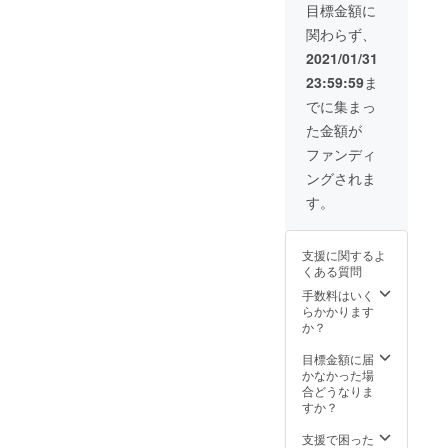
性剤フ
深いう
ムで
とし 必
お答え
ない大
ション
目標金額に
の二つ
リー。
るおい
す。 一
要な物
致しま
切な基
泡がマ
の機能
きわめ
関わらず、
と健康
生モノ
は守
す。
本ス
シュマ
で男性
て科学
的な輝
の肌を
る。 余
ARES4
テップ
ロのよ
2021/01/31
が本来
的なア
きをも
持続す
分な物
5化粧水
と我々
うにお
必要と
プロー
23:59:59
ま
たらし
る潤い
を落と
トナー
は考え
肌を包
してい
チのも
ます。
を。 奇
し必要
45本+乳
ます。
み余分
でに集まっ
る健康
とすこ
まるで
跡の成
な物は
液エマ
高級感
な汚れ
的なベ
やかな
た金額が
魔法の
分ＥＧ
落とさ
ルジョ
あふれ
のみを
ルベッ
肌に
ような
Ｆ，Ｆ
ず守
ン45本
る濃密
吸着し
ファンディ
トスキ
とって
アイテ
ＧＦを
る。そ
+洗顔
なクッ
落と
ンの肌
大切な3
ングされま
ムで
配合。
んな当
フォー
ション
す。奇
に導き
つの要
す。
男性は
たり前
ム45本
泡がマ
跡の成
す。
ます。
素に働
仕事、
が難し
セット
シュマ
分
肌に輝
きか
恋愛、
い洗顔
＜2名様
ロのよ
EGF、
きを も
け、肌
自己成
の理想
限定＞
うにお
FGFが
たらす
支援に関するよ
をいき
長への
を求め
定価
肌を包
お肌を
Toner
くある質問
いきと
投資そ
出来た
\376,20
み余分
保湿
男性の
明るく
んな過
のが
0ー
な汚れ
手数料はいく
し、守
乾燥肌
整え、
酷な環
ARES4
【10％
のみを
らかかります
る、こ
の為
深いう
境で肌
5洗顔
OFF】
吸着し
か？
の二つ
に、肌
るおい
に時間
フォー
洗顔フ
落と
の機能
へのな
と健康
をかけ
ムクレ
オーム
す。奇
目標金額に届
で男性
じみや
的な輝
れな
ンジン
100ml
跡の成
かなかった場
が本来
すさと
きをも
い、
グは、
、オー
分
合どうなりま
必要と
保湿力
たらし
だった
毎日の
ルイン
EGF、
すか？
してい
を兼ね
ます。
ら時間
スキン
ワンエ
FGFが
る健康
備え
まるで
をかけ
ケアに
マル
お肌を
支援で困った
的なベ
た、肌