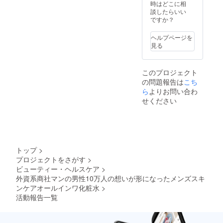
魔法の
ず潤い
欠かせ
ジョン
保湿
時はどこに相
ルベッ
に輝き
ような
を与え
ない大
100ml
し、守
談したらいい
トスキ
をもた
アイテ
お肌を
切な基
、オー
る、こ
ですか？
ンの肌
らす
ムで
守り手
本ス
ルイン
の二つ
に導き
Toner。
す。
軽にお
テップ
ワント
の機能
ます。
フレッ
ヘルプページを
肌の性
と我々
ナー
で男性
肌に輝
シュで
見る
質を変
は考え
150ml
が本来
きを も
みずみ
え、美
ます。
会社
必要と
たらす
ずしい
しい肌
高級感
内、お
してい
Toner
テクス
このプロジェクト
に変え
あふれ
祝い、
る健康
男性の
チャー
の問題報告は
こち
ること
る濃密
プレゼ
的なベ
乾燥肌
であり
が出来
なクッ
ントに
ら
よりお問い合わ
ルベッ
の為
なが
るそん
ション
最適で
トスキ
に、肌
せください
ら、角
な製品
泡がマ
す。Ａ
ンの肌
へのな
質層の
を開
シュマ
ＲＥＳ
に導き
じみや
すみず
発。 男
ロのよ
45メイ
ます。
すさと
みに潤
性の肌
うにお
キング
肌に輝
保湿力
い成分
質を研
肌を包
萩原聖
きを も
を兼ね
を浸透
究しベ
み余分
人未公
たらす
備え
させる
トップ
>
タつか
な汚れ
開映像
Toner
た、肌
だけで
プロジェクトをさがす
>
ず、テ
のみを
動画1本
男性の
に輝き
なく、
ビューティー・ヘルスケア
>
カらな
吸着し
（約5分
乾燥肌
をもた
美容液
い1本で
落と
付き）
外資系商社マンの男性10万人の想いが形になったメンズスキ
の為
らす
のよう
潤い守
す。奇
2本限
に、肌
ンケアオールインワ化粧水
>
Toner。
にパワ
るそん
跡の成
定。内
へのな
フレッ
フルな
活動報告一覧
な魔法
分
容は2本
じみや
シュで
効果を
のよう
EGF、
とも違
すさと
みずみ
発揮し
なオー
FGFが
うもの
保湿力
ずしい
ます。