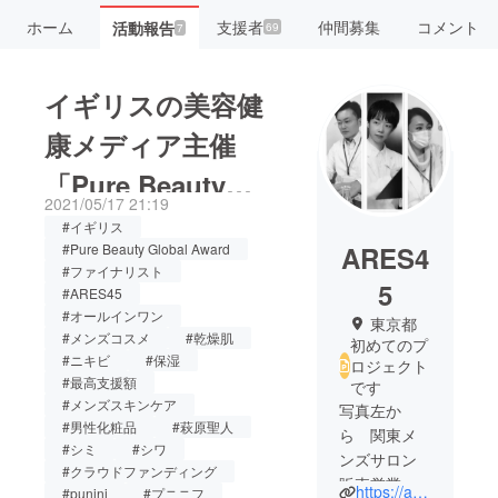
ホーム
支援者
仲間募集
コメント
活動報告
69
7
イギリスの美容健
康メディア主催
「Pure Beauty
2021/05/17 21:19
Global
#イギリス
ARES4
#Pure Beauty Global Award
Award2021」最高
#ファイナリスト
5
#ARES45
の新しスキン＆ボ
#オールインワン
東京都
ディケア製品ファ
#メンズコスメ
#乾燥肌
初めてのプ
#ニキビ
#保湿
ロジェクト
イナリストに選出
#最高支援額
です
#メンズスキンケア
写真左か
#男性化粧品
#萩原聖人
ら 関東メ
#シミ
#シワ
ンズサロン
#クラウドファンディング
販売営業責
https://ares45.com/
#punini
#プニニフ