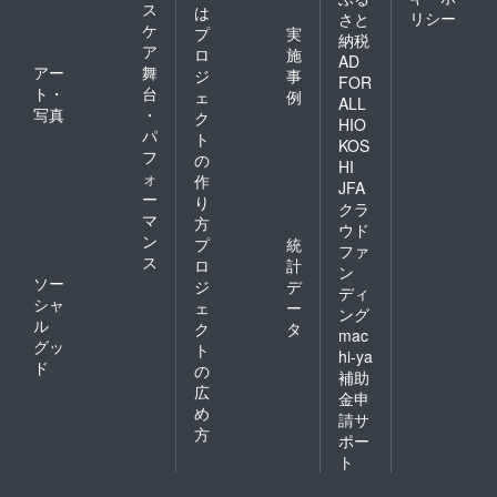
つの要
きを も
ス
に時間
な製品
は
リシー
さと
素に働
たらす
をかけ
を開
ケ
プ
実
納税
きか
Toner
れな
発。 男
ア
ロ
施
け、肌
男性の
AD
い、
性の肌
アー
舞
ジ
事
をいき
乾燥肌
だった
FOR
質を研
ト・
台
いきと
の為
ェ
例
ら時間
究しベ
ALL
明るく
に、肌
写真
・
をかけ
ク
タつか
HIO
整え、
へのな
ず潤い
パ
ず、テ
ト
KOS
深いう
じみや
を与え
カらな
フ
の
るおい
すさと
HI
お肌を
い1本で
ォ
作
と健康
保湿力
守り手
JFA
潤い守
ー
的な輝
を兼ね
り
軽にお
るそん
クラ
きをも
備え
マ
肌の性
方
な魔法
ウド
たらし
た、肌
質を変
ン
のよう
プ
統
ファ
ます。
に輝き
え、美
なオー
ス
ロ
計
まるで
をもた
ン
しい肌
ルイン
ソー
ジ
デ
魔法の
らす
ディ
に変え
ワンエ
シャ
ような
Toner。
ェ
ー
ること
マル
ング
アイテ
フレッ
ル
ク
タ
が出来
ジョ
mac
ムで
シュで
グッ
るそん
ン。
ト
hi-ya
す。 一
みずみ
な製品
ド
の
補助
生モノ
ずしい
を開
広
の肌を
テクス
金申
発。 男
め
持続す
チャー
性の肌
請サ
る潤い
であり
方
質を研
ポー
を。 奇
なが
究しベ
ト
跡の成
ら、角
タつか
分ＥＧ
質層の
ず、テ