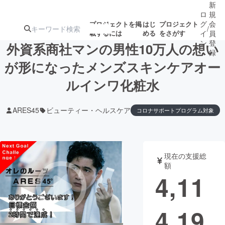
新
ロ
規
グ
会
プロジェクトを掲
はじ
プロジェクト
/
載するには
める
をさがす
イ
員
ン
登
外資系商社マンの男性10万人の想い
録
が形になったメンズスキンケアオー
ルインワ化粧水
人気のプロ
注目のリ
注目の新着プロ
募集終了が近いプ
もうすぐ公開
ジェクト
ターン
ジェクト
ロジェクト
されます
ARES45
ビューティー・ヘルスケア
コロナサポートプログラム対象
アート・写真
音楽
現在の支援総
テクノロジー・ガジェット
ゲーム・サ
額
4,11
映像・映画
書籍・雑誌
4,19
ビジネス・起業
チャレンジ