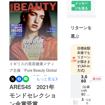
任者田中
メッセー
(TANAKA)
ジを送る
関西メンズ
サロン責任
者米倉
リターンを
(YONEKURA
)
選ぶ
代表取締役
馬野
目標金額
（UMANO）
未達でも
リターン
株式会社キ
が届きま
イギリスの美容健康メディ
レイライフ
す
(All-in
は
ア主催「Pure Beauty Global
方式)
関東、関西
3,0
Award2021」最高の新しス
もっと見る
にメンズエ
残り96
80
円
キン＆ボディケア製品ファ
ステサロン
ARES45 2021年
【お届
イナリストに選出ボディ
を展開中そ
け内
モンドセレクショ
容】
の中で
&amp;フェイスpunim（プニ
ARES4
ARES45。ス
支援
ン金賞受賞
5化粧水
ニフ）ARES45オールイン
者：