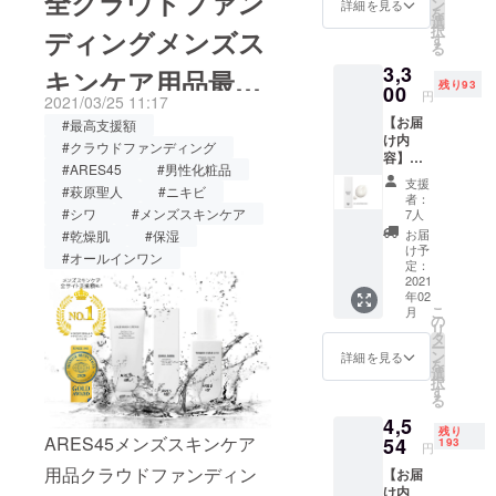
全クラウドファン
（約2か
に輝き
ン
詳細を見る
を
なります、これも皆様のご
りません。
月分）
にグローバルな認知の場を
をもた
選
択
ディングメンズス
●早割プ
らす
す
弊社ではサ
支援のお陰です。本当にあ
る
提供することであり、国際
ラン ＜
Toner。
ロンにお越
3,3
100名様
フレッ
キンケア用品最高
りがとうございます！これ
的に必要なレッグアップを
残り93
しいただい
限定＞
00
シュで
円
2021/03/25 11:17
\5,900
からも皆様のご期待、ご要
みずみ
提供し、新しい小売パート
たい男性
支援額№1
【お届
ー
#最高支援額
ずしい
（外資系商
望に応え素晴らしい商品を
け内
（10%
ナーシップとディストリ
テクス
#クラウドファンディング
容】
OFF）
社、弁護
チャー
#ARES45
#男性化粧品
作っていきますので宜しく
ビューターへの扉を開くこ
ARES4
定価
であり
支援
士、医者、
#萩原聖人
#ニキビ
5乳液エ
6,556円
なが
者：
お願い致します。ARES45
とです。製品のユーザビリ
会計士、公
マル
オール
#シワ
#メンズスキンケア
ら、角
7人
ジョ
インワ
スタッフ一同
質層の
務員、etc）
お届
#乾燥肌
#保湿
ティ、有効性、独自のセー
ンー1本
ンボ
すみず
け予
#オールインワン
お1人お1人
（約1か
ディ＆
定：
ルスポイント、パッケージ
みに潤
月分）
2021
にお声がけ
フェイ
い成分
年02
（該当する場合）、機能
●早割プ
スク
を浸透
しご了解頂
こ
月
ラン ＜
リーム
の
させる
性、革新性から優れたプロ
リ
けた方々に
100名様
Puninif
タ
だけで
ー
限定＞\
u 300ml
ン
テストを行
なく、
詳細を見る
ダクトを選出します。4回目
を
定価
男性、
選
美容液
う事により
択
3,300円
女性関
となる今年は、世界から約
す
のよう
る
安全、安
（オー
係なく
にパワ
770ブランドがエントリー
4,5
ルイン
almight
フルな
心、効果と
残り
ワンエ
ARES45メンズスキンケア
54
y 手軽
193
効果を
円
し、Best New Inclusive Skin
全てをクリ
マル
に一生
発揮し
用品クラウドファンディン
【お届
ジョン
アしてきま
モノの
ます。
&amp; Body Care Product
け内
100ml