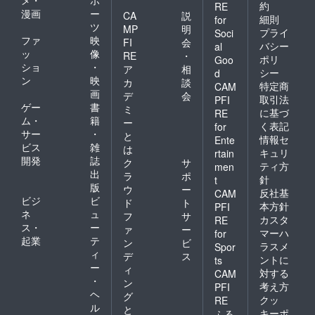
メ・
ポ
フルな
み余分
素に働
約
きをも
RE
仕事、
漫画
ー
効果を
な汚れ
CA
説
きか
たらし
恋愛、
細則
for
発揮し
のみを
ツ
け、肌
ます。
MP
明
自己成
プライ
Soci
ます。
吸着し
をいき
まるで
ファ
映
長への
FI
会
バシー
al
さまざ
落と
いきと
魔法の
投資そ
ッ
像
RE
・
ポリ
まな肌
す。奇
Goo
明るく
ような
んな過
ショ
・
ア
相
タイプ
跡の成
整え、
シー
d
アイテ
酷な環
ン
映
の方に
分
カ
談
深いう
ムで
特定商
境で肌
CAM
お使い
EGF、
画
るおい
デ
会
す。 一
に時間
取引法
PFI
いただ
FGFが
と健康
ゲー
書
生モノ
をかけ
ミ
に基づ
RE
けま
お肌を
的な輝
の肌を
れな
ム・
籍
ー
く表記
for
す。ア
保湿
きをも
持続す
い、
サー
・
と
ルコー
し、守
情報セ
たらし
Ente
る潤い
だった
ビス
雑
は
ルフ
る、こ
ます。
を。 奇
キュリ
rtain
ら時間
開発
誌
リー・
の二つ
まるで
ク
サ
跡の成
をかけ
ティ方
men
界面活
の機能
魔法の
出
分ＥＧ
ラ
ポ
ず潤い
針
t
性剤フ
で男性
ような
Ｆ，Ｆ
版
を与え
ウ
ー
反社基
CAM
リー。
が本来
アイテ
ＧＦを
お肌を
ビジ
ビ
ド
ト
きわめ
必要と
本方針
PFI
ムで
配合。
守り手
ネ
ュ
フ
サ
て科学
してい
す。
カスタ
男性は
RE
軽にお
ス・
ー
的なア
る健康
ァ
ー
仕事、
肌の性
マーハ
for
プロー
的なベ
起業
テ
恋愛、
ン
ビ
質を変
ラスメ
Spor
チのも
ルベッ
自己成
ィ
え、美
デ
ス
ントに
ts
とすこ
トスキ
長への
しい肌
ー
ィ
対する
やかな
ンの肌
CAM
投資そ
に変え
・
ン
肌に
に導き
考え方
PFI
んな過
ること
ヘ
とって
ます。
グ
酷な環
クッ
が出来
RE
大切な3
肌に輝
ル
と
境で肌
るそん
キーポ
ふる