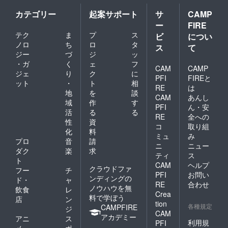
保湿力
のが
効果を
ルコー
をいき
を兼ね
ARES4
発揮し
ルフ
カテゴリー
起案サポート
サ
CAMP
いきと
備え
5洗顔
ます。
リー・
明るく
ー
FIRE
た、肌
フォー
さまざ
界面活
整え、
テク
ま
プ
ス
に輝き
ムクレ
ビ
につい
まな肌
性剤フ
深いう
をもた
ンジン
タイプ
ノロ
ち
ロ
タ
リー。
るおい
ス
て
らす
グは、
の方に
きわめ
ジー
づ
ジ
ッ
と健康
Toner。
毎日の
お使い
て科学
的な輝
・ガ
く
ェ
フ
フレッ
スキン
CAM
CAMP
いただ
的なア
きをも
ジェ
り
ク
に
シュで
ケアに
けま
プロー
PFI
FIREと
たらし
ット
・
ト
相
みずみ
欠かせ
す。ア
チのも
ます。
RE
は
ずしい
ない大
地
を
談
ルコー
とすこ
まるで
CAM
あんし
テクス
切な基
ルフ
やかな
域
作
す
魔法の
PFI
ん・安
チャー
本ス
リー・
肌に
ような
活
る
る
であり
テップ
RE
全への
界面活
とって
アイテ
性
資
なが
と我々
性剤フ
コ
取り組
大切な3
ムで
化
料
ら、角
は考え
リー。
つの要
す。 一
ミュ
み
質層の
ます。
プロ
音
請
きわめ
素に働
生モノ
ニ
ニュー
すみず
高級感
て科学
ダク
楽
求
きか
の肌を
ティ
ス
みに潤
あふれ
的なア
け、肌
持続す
ト
CAM
ヘルプ
い成分
る濃密
プロー
をいき
る潤い
クラウドファ
フー
チ
を浸透
なクッ
チのも
PFI
お問い
いきと
を。 奇
ンディングの
ド・
ャ
させる
ション
とすこ
明るく
RE
合わせ
跡の成
ノウハウを無
飲食
レ
だけで
泡がマ
やかな
整え、
分ＥＧ
Crea
料で学ぼう
なく、
シュマ
肌に
店
ン
深いう
Ｆ，Ｆ
tion
美容液
ロのよ
各種規定
とって
CAMPFIRE
るおい
ジ
ＧＦを
CAM
のよう
うにお
大切な3
と健康
アカデミー
配合。
アニ
ス
にパワ
肌を包
利用規
PFI
つの要
的な輝
男性は