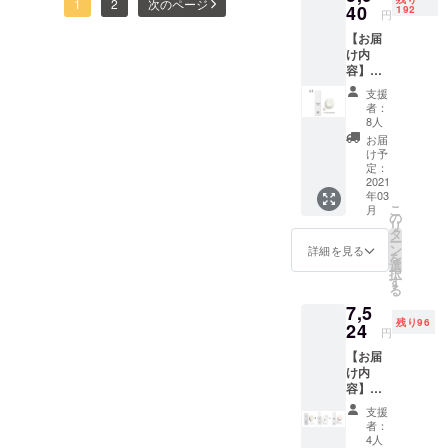
いたします。ARES45ス
大きな一年だったのではな
1
2
次のページ
限定＞
40
らす
192
グは、
ワンエ
円
\5,900
Toner。
タッフ一同
毎日の
マル
いでしょうか。 旧年中は格
【お届
ー
フレッ
スキン
ジョ
け内
https://ares45.com/
（10%
シュで
別のご厚情を賜り、厚く御
ケアに
ン。
容】
OFF）
みずみ
欠かせ
ARES4
礼を申し上げます。本年
定価
ずしい
ない大
支援
5乳液エ
6,556円
テクス
切な基
者：
も、ARES45は更なる製品
マル
オール
チャー
8人
本ス
ジョ
インワ
であり
テップ
お届
の品質、サービスの向上に
ンー2本
ンボ
なが
け予
と我々
セット
ディ＆
定：
ら、角
努めて参りますので、より
は考え
（約2か
2021
フェイ
質層の
ます。
年03
月分）
一層のご支援、お引き立て
スク
すみず
高級感
こ
月
●早割プ
リーム
の
みに潤
あふれ
リ
を賜りますようよろしくお
ラン ＜
Puninif
タ
い成分
る濃密
ー
200名様
u 300ml
ン
を浸透
詳細を見る
なクッ
願い申し上げます。 これま
を
限定＞
男性、
選
させる
ション
択
\5,940
女性関
す
だけで
でにたくさんのお客様と出
泡がマ
る
ー
係なく
なく、
シュマ
7,5
（10%
会い、多くの方々に私たち
almight
美容液
ロのよ
残り96
OFF）
24
y 手軽
のよう
うにお
円
の商品をご愛用いただける
定価
に一生
にパワ
肌を包
【お届
6,600円
モノの
フルな
み余分
よう従業員一同心より御礼
け内
（オー
肌を ボ
効果を
な汚れ
容】
ルイン
ディ&
発揮し
申し上げます。本年もどう
のみを
ARES4
ワンエ
フェイ
ます。
吸着し
支援
5化粧水
マル
ぞよろしくお願い致しま
ス用ク
さまざ
者：
落と
トナー
ジョン
リー
4人
まな肌
す。奇