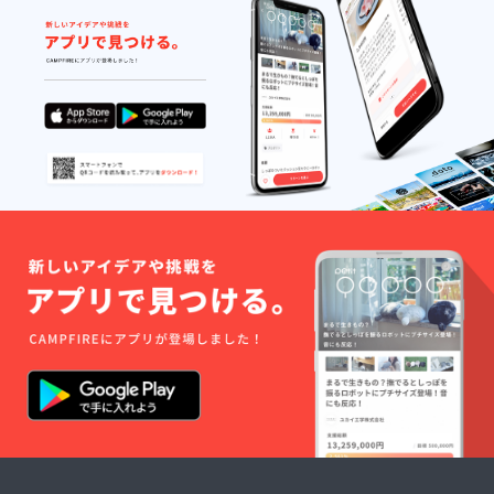
ルイン
お肌を
になる
を兼ね
テクス
さまざ
ワンエ
保湿
ので世
備え
チャー
まな肌
マル
し、守
界に1本
た、肌
であり
タイプ
ジョ
る、こ
しか無
に輝き
なが
の方に
ン。
の二つ
いメイ
をもた
ら、角
お使い
の機能
キング
らす
質層の
いただ
で男性
映像で
Toner。
すみず
けま
が本来
す。 余
フレッ
みに潤
す。ア
必要と
分な物
シュで
い成分
ルコー
してい
だけを
みずみ
を浸透
ルフ
る健康
落とし
ずしい
させる
リー・
的なベ
必要な
テクス
だけで
界面活
ルベッ
物は守
チャー
なく、
性剤フ
トスキ
る。 余
であり
美容液
リー。
ンの肌
分な物
なが
のよう
きわめ
に導き
を落と
ら、角
にパワ
て科学
ます。
し必要
質層の
フルな
的なア
肌に輝
な物は
すみず
効果を
プロー
きを も
落とさ
みに潤
発揮し
チのも
たらす
ず守
い成分
ます。
とすこ
Toner
る。そ
を浸透
さまざ
やかな
男性の
んな当
させる
まな肌
肌に
乾燥肌
たり前
だけで
タイプ
とって
の為
が難し
なく、
の方に
大切な3
に、肌
い洗顔
美容液
お使い
つの要
へのな
の理想
のよう
いただ
素に働
じみや
を求め
にパワ
けま
きか
すさと
出来た
フルな
す。ア
け、肌