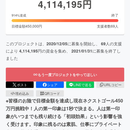
4,114,195
円
終了
914
%達成
目標金額
450,000
円
支援者数
69
人
このプロジェクトは、
2020/12/05
に募集を開始し、
69
人の支援
により
4,114,195
円の資金を集め、
2021/01/31
に募集を終了し
ました
もう一度プロジェクトをやってほしい
ポスト
シェア
LINEで送る
URLコピー
埋め込み
QRコード
※皆様のお陰で目標金額を達成し現在ネクストゴール450
万円挑戦中！人の第一印象は1秒で決まる。人は第一印
象がいつまでも残り続ける「初頭効果」という影響を強
く受けます。印象に残るのは素肌、仕事にプライベート