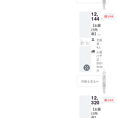
50名様
100ml
選
ず潤い
スク
明るく
に、肌
択
限定＞
、オー
す
を与え
リー
整え、
へのな
る
\9,108
ルイン
お肌を
ム。肌
深いう
じみや
12,
－
ワント
守り手
にすべ
るおい
すさと
残り46
（10%
144
ナー
軽にお
るよう
円
と健康
保湿力
OFF）
150ml
肌の性
になじ
的な輝
を兼ね
【お届
定価
） 余分
質を変
み、心
きをも
備え
け内
\10,120
な物だ
え、美
地よい
たらし
た、肌
容】
ー（洗
けを落
しい肌
リラッ
ます。
に輝き
ARES4
顔フ
とし 必
に変え
クス感
支援
まるで
をもた
5化粧水
オーム
要な物
ること
者：
をもた
魔法の
らす
トナー
100ml
は守
4人
が出来
らしま
ような
Toner。
3+洗顔
、オー
る。 余
るそん
お届
す。
アイテ
フレッ
フォー
ルイン
分な物
け予
な製品
ムで
シュで
ム3セッ
ワント
定：
を落と
を開
す。
みずみ
ト（約3
2021
ナー
し必要
発。 男
ずしい
年03
か月
150ml
な物は
性の肌
こ
テクス
月
分） ●
） 余分
の
落とさ
質を研
リ
チャー
早割プ
な物だ
タ
ず守
究しベ
ー
であり
ラン ＜
けを落
ン
る。そ
詳細を見る
タつか
を
なが
50名様
とし 必
選
んな当
ず、テ
択
ら、角
限定＞
要な物
す
たり前
カらな
る
質層の
\12,144
は守
が難し
い1本で
すみず
12,
ー
る。 余
い洗顔
潤い守
みに潤
残り45
（20%
320
分な物
の理想
るそん
円
い成分
OFF）
を落と
を求め
な魔法
を浸透
【お届
定価
し必要
出来た
のよう
させる
け内
\15,180
な物は
のが
なオー
だけで
容】