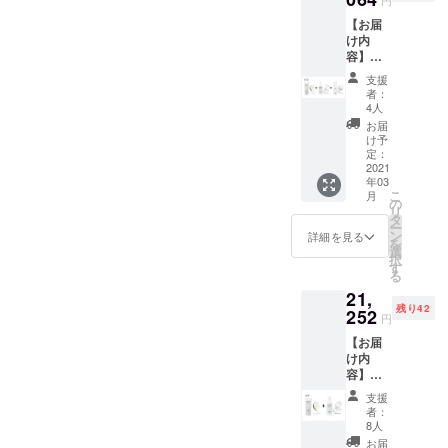
うにお
円
必要と
たらす
－
配合。
なく、
肌を包
してい
Toner
【お届
（10%
男性は
美容液
み余分
る健康
男性の
け内
OFF）
仕事、
のよう
な汚れ
的なベ
乾燥肌
容】
定価
恋愛、
にパワ
のみを
ルベッ
の為
ARES4
\16,720
自己成
フルな
吸着し
支援
トスキ
に、肌
5化粧水
－ （洗
長への
効果を
者：
落と
ンの肌
へのな
トナー
顔
投資そ
4人
発揮し
す。奇
に導き
じみや
3+乳液
フォー
んな過
ます。
お届
跡の成
ます。
すさと
エマル
ム
酷な環
け予
さまざ
分
肌に輝
保湿力
ジョン
100ml
定：
境で肌
まな肌
EGF、
きを も
を兼ね
3+洗顔
2021
、オー
に時間
タイプ
FGFが
たらす
備え
年03
フォー
ルイン
をかけ
の方に
お肌を
Toner
こ
た、肌
月
ム3セッ
ワンエ
の
れな
お使い
保湿
男性の
リ
に輝き
ト（約3
マル
タ
い、
いただ
し、守
乾燥肌
ー
をもた
か月
ジョン
ン
だった
詳細を見る
けま
る、こ
の為
を
らす
分） ●
100ml
選
ら時間
す。ア
の二つ
に、肌
択
Toner。
早割プ
、オー
す
をかけ
ルコー
の機能
へのな
る
フレッ
ラン ＜
ルイン
ず潤い
ルフ
で男性
じみや
シュで
21,
50名様
ワント
を与え
リー・
が本来
すさと
みずみ
残り42
限定＞
252
ナー
お肌を
界面活
円
必要と
保湿力
ずしい
\20,064
150ml
守り手
性剤フ
してい
を兼ね
テクス
【お届
ー
） 余分
軽にお
リー。
る健康
備え
チャー
け内
（20%
な物だ
肌の性
きわめ
的なベ
た、肌
であり
容】
OFF）
けを落
質を変
て科学
ルベッ
に輝き
なが
ARES4
定価
とし 必
え、美
的なア
支援
トスキ
をもた
ら、角
5化粧水
\25,080
要な物
しい肌
者：
プロー
ンの肌
らす
質層の
トナー
ー （洗
は守
8人
に変え
チのも
に導き
Toner。
すみず
6+洗顔
顔フ
る。 余
ること
お届
とすこ