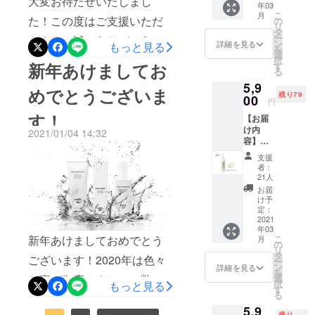
大変お待たせいたしまし
やかな
をいき
年03
早割プ
150ml
を与え
肌に導
いきと
こ
月
ラン ＜
た！この度はご支援いただ
） 余分
の
お肌を
くボ
明るく
リ
200名様
な物だ
タ
守り手
ディ&
整え、
ー
きまして誠にありがとうご
限定＞
けを落
ン
軽にお
詳細を見る
もっと見る
フェイ
深いう
を
\5,554
とし 必
選
肌の性
スク
るおい
ざいます。皆様にご支援頂
択
ー
新年あけましてお
要な物
す
質を変
リー
と健康
る
（10%
は守
え、美
いたお陰でメンズスキンケ
ム。肌
的な輝
5,9
OFF）
る。 余
しい肌
めでとうございま
にすべ
きをも
残り79
定価
アトナーの製作に成功致し
00
分な物
に変え
るよう
円
たらし
6,160円
を落と
ること
になじ
ます。
す！
ました。ご支援されたリ
【お届
（150m
し必要
が出来
み、心
まるで
け内
l） 肌に
2021/01/04 14:32
な物は
るそん
地よい
魔法の
ターンの発送手続きが完了
容】
輝きを
落とさ
な製品
リラッ
ような
ARES4
もたら
ず守
を開
いたしましたので、ご報告
クス感
支援
アイテ
5オール
すToner
る。そ
発。 男
者：
をもた
ムで
インワ
男性の
させていただきます。リ
んな当
21人
性の肌
らしま
す。
ンボ
乾燥肌
たり前
質を研
お届
す。
ターンがお手元に届くま
ディ＆
の為
が難し
け予
究しベ
フェイ
に、肌
定：
い洗顔
タつか
で、今しばらくお待ちくだ
スク
2021
へのな
の理想
ず、テ
年03
リーム
じみや
を求め
カらな
さいませ。改めて、ご支援
新年あけましておめでとう
こ
月
Puninif
すさと
の
出来た
い1本で
リ
u2本
保湿力
いただきまして本当にあり
タ
のが
潤い守
ございます！2020年は色々
ー
（約2か
を兼ね
ン
ARES4
詳細を見る
るそん
を
がとうございます。今後と
月分）
備え
な事が御座いまして、弊社
選
5洗顔
な魔法
択
もっと見る
●早割プ
た、肌
す
フォー
のよう
も、どうぞよろしくお願い
る
にも皆様にとっても変化の
ラン ＜
に輝き
ムクレ
なオー
5,9
100名様
をもた
ンジン
ルイン
残り