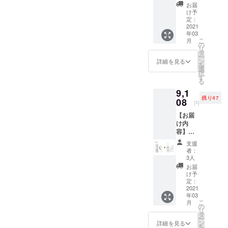
す。ARES45スタッフ一同
1+乳液
100ml
ム、全
タイプ
お届
跡の成
エマル
） 一生
身、顔
け予
の方に
分
ジョン
モノの
定：
にも使
お使い
EGF、
1+洗顔
2021
肌を 持
用可
いただ
FGFが
年03
フォー
続する
能。持
けま
お肌を
こ
月
ム1セッ
潤い
の
続する
す。ア
保湿
リ
ト（約1
を。 奇
タ
潤い
ルコー
し、守
ー
か月
跡の成
ン
を。
詳細を見る
ルフ
る、こ
を
分） ●
分ＥＧ
選
若々し
リー・
の二つ
択
早割プ
Ｆ，Ｆ
す
い印象
界面活
の機能
る
ラン ＜
ＧＦを
のハリ
性剤フ
で男性
9,1
100名様
配合。
と弾力
リー。
が本来
残り47
限定＞
08
男性は
をもた
きわめ
円
必要と
\7,524
仕事、
らすボ
て科学
してい
【お届
ー
恋愛、
ディケ
的なア
る健康
け内
（10%
自己成
ア。
プロー
的なベ
容】
OFF）
長への
若々し
チのも
ルベッ
ARES4
定価
投資そ
い印象
とすこ
支援
トスキ
5化粧水
\8,360
んな過
のハリ
者：
やかな
ンの肌
トナー
ー （洗
酷な環
3人
と弾力
肌に
に導き
2+洗顔
顔フ
境で肌
をもた
お届
とって
ます。
フォー
オーム
に時間
け予
らし、
大切な3
肌に輝
ム2セッ
100ml
定：
をかけ
キメ細
つの要
きを も
ト（約2
2021
、オー
れな
やかな
素に働
たらす
年03
か月
ルイン
い、
肌に導
きか
Toner
こ
月
分） ●
ワンエ
の
だった
くボ
け、肌
男性の
リ
早割プ
マル
タ
ら時間
ディ&
をいき
乾燥肌
ー
ラン ＜
ジョン
ン
をかけ
詳細を見る
フェイ
いきと
の為
を