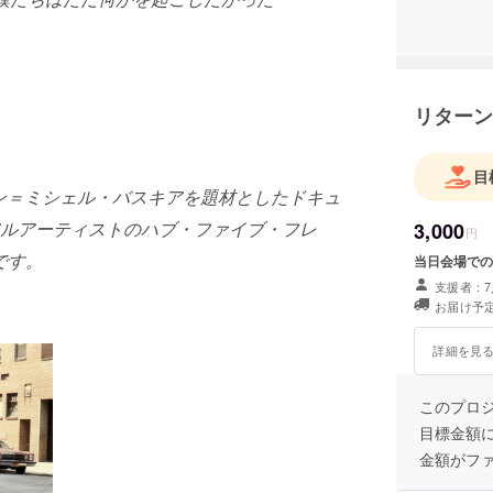
リターン
目
ジャン＝ミシェル・バスキアを題材としたドキュ
ルアーティストのハブ・ファイブ・フレ
3,000
円
です。
当日会場での
支援者：7
お届け予定
詳細を見
このプロ
目標金額
金額がフ