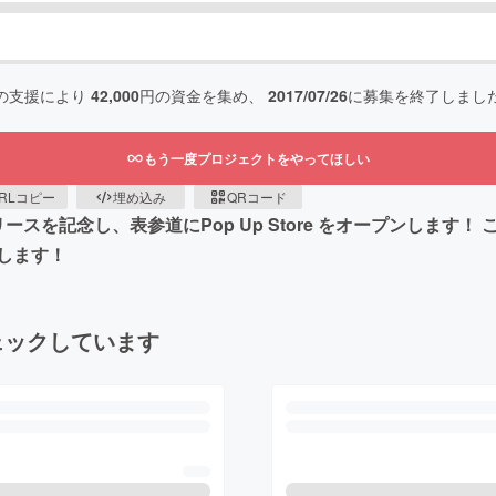
の支援により
42,000
円の資金を集め、
2017/07/26
に募集を終了しまし
もう一度プロジェクトをやってほしい
RLコピー
埋め込み
QRコード
リースを記念し、表参道にPop Up Store をオープンしま
します！
ェックしています