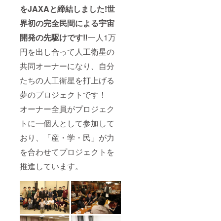
ナーは
させて
をJAXAと締結しました!世
区分保
なった
「一人
いただ
有購入
場合返
一口」
きま
界初の完全民間による宇宙
費」、
金致し
とさせ
す。 ※
外国籍
ませ
ていた
仮に
開発の先駆けです‼
一人1万
の方は
ん。 ※
だいて
1000人
「人工
人工衛
おりま
以上の
円を出し合って人工衛星の
衛星開
星オー
すので
支援を
発支援
ナー証
一人で
共同オーナーになり、自分
いただ
金」と
書は外
複数口
いた場
いう扱
国籍の
たちの人工衛星を打上げる
を支援
合、二
いにな
方の場
いただ
号機の
夢のプロジェクトです！
りま
合（外
いた場
開発準
す。 ※
国籍の
合返金
備金に
オーナー全員がプロジェク
ドリー
方には
処理を
充てさ
ムサテ
人工衛
させて
せてい
トに一個人として参加して
ライト
星支援
いただ
ただき
プロ
感謝
きま
ます。
おり、「産・学・民」が力
ジェク
状）を
す。 ※
※講演会
トで
進呈し
を合わせてプロジェクトを
仮に
兼交流
は、全
ます。
1000人
会の交
推進しています。
員が平
※支援い
以上の
通費や
等で対
ただく
支援を
宿泊費
等の仲
うちの1
いただ
は自己
間とい
万円で
いた場
負担と
うテー
すが、
合、二
なりま
マで、
日本国
号機の
す。
全ての
籍の方
開発準
オー
は「人