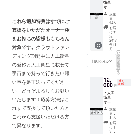
衛星
りませ
オー
ん。
ナー証
支援
書 【追
者：
これら追加特典はすでにご
加！】
42人
・人工
お届
支援をいただたオーナー権
衛星の
け予
愛称候
定：
をお持ちの皆様ももちろん
補の応
2017
年11
募権 (最
対象です。
クラウドファン
こ
月
大10文
の
リ
字程度)
ディング期間中に人工衛星
タ
ー
・想い
ン
詳細を見る
を
の愛称と人工衛星に載せて
や願い
選
択
を人工
す
宇宙まで持って行きたい願
る
衛星に
12,
のせて
い事を是非送ってくださ
残り
宇宙に
000
369
円
届ける
い！どうぞよろしくお願い
・人工
宇宙絵
衛星
馬 (最大
いたします！応募方法はこ
オー
100文字
ナー証
れまで支援して頂いた方と
程度) ・
支援
書 ・回
ドリー
者：
これから支援いただける方
路仕様
ムサテ
31人
クリア
ライト
お届
で異なります。
ファイ
プロ
け予
ル ・オ
ジェク
定：