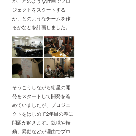
か、どのような計画でプロ
ロジェ
ジェクトをスタートする
クトで
開発し
か、どのようなチームを作
たミッ
ション
るかなどを計画しました。
機器は
搭載さ
れてい
ませ
ん。ご
了承く
ださ
い。 ※
どの程
度のカ
スタマ
イズを
そうこうしながら衛星の開
施すか
は設計
発をスタートして開発を進
によっ
て変更
めていましたが、プロジェ
がある
かもし
クトをはじめて2年目の春に
れませ
ん。ご
問題が起きます。就職や転
了承く
勤、異動などが理由でプロ
ださ
い。