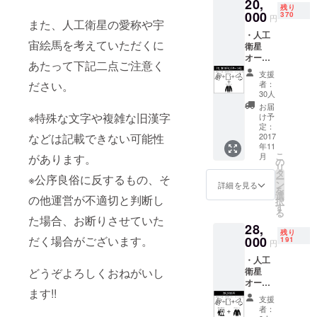
20,
とがで
ジェク
進呈し
残り
きる講
000
トメン
370
ます。
円
また、人工衛星の愛称や宇
演会兼
バーか
※支援い
・人工
交流会
らお礼
ただく
宙絵馬を考えていただくに
衛星
参加権
のメッ
うちの1
オー
【追
セージ
万円で
あたって下記二点ご注意く
ナー証
加！】
※人工衛
すが、
支援
書 ・回
・人工
星の打
ださい。
日本国
者：
路仕様
衛星の
上げが
30人
籍の方
クリア
愛称候
延期・
は「人
お届
ファイ
補の応
※特殊な文字や複雑な旧漢字
中止に
け予
工衛星
ル ・オ
募権 (最
定：
なった
区分保
などは記載できない可能性
リジナ
2017
大10文
場合返
有購入
年11
ルス
字程度)
金致し
費」、
こ
月
があります。
テッ
・想い
の
ませ
外国籍
リ
カーx2
や願い
タ
ん。 ※
の方は
※公序良俗に反するもの、そ
ー
・オリ
を人工
ン
人工衛
詳細を見る
「人工
を
ジナル
衛星に
選
星オー
衛星開
の他運営が不適切と判断し
択
パー
のせて
す
ナー証
発支援
る
カー
宇宙に
た場合、お断りさせていた
書は外
金」と
28,
【追
届ける
国籍の
いう扱
残り
加！】
だく場合がございます。
000
宇宙絵
191
方の場
いにな
円
・人工
馬 (最大
合（外
りま
・人工
衛星の
100文字
国籍の
す。 ※
どうぞよろしくおねがいし
衛星
愛称候
程度) ・
方には
ドリー
オー
補の応
ドリー
人工衛
ムサテ
ます!!
ナー証
募権 (最
ムサテ
星支援
ライト
支援
書 ・回
大10文
ライト
感謝
者：
プロ
路仕様