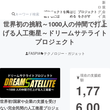
新
ロ
規
グ
会
プロジェクトを掲
はじ
プロジェクト
/
載するには
める
をさがす
イ
員
ン
登
世界初の挑戦～1000人の仲間で打上
録
げる人工衛星～ドリームサテライト
プロジェクト
人気のプロ
注目のリ
注目の新着プロ
募集終了が近いプ
もうすぐ公開
ジェクト
ターン
ジェクト
ロジェクト
されます
FASPIA
テクノロジー・ガジェット
アート・写真
音楽
現在の支援総
テクノロジー・ガジェット
ゲーム・サ
額
1,77
映像・映画
書籍・雑誌
世界初!国家や企業の支援を受け
6,00
ビジネス・起業
チャレンジ
ない完全民間の人工衛星プロジェ