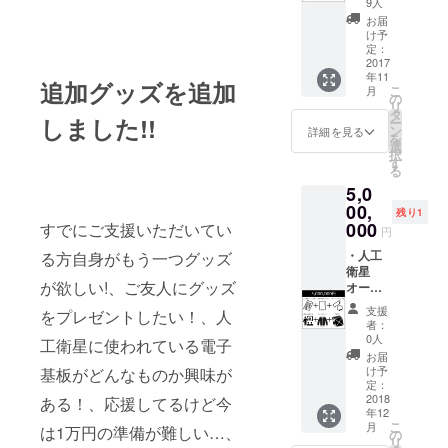
字程度)
プロ
9人
状）を
ジェク
クリア
・想い
ジェク
進呈し
お届
トで
ファイ
や願い
トメン
け予
ます。
は、全
ル ・オ
を人工
定：
バーか
※支援い
員が平
リジナ
2017
衛星に
らお礼
ただく
等で対
年11
ルス
のせて
のメッ
追加グッズを追加
うちの1
等の仲
こ
月
テッ
宇宙に
の
セージ
万円で
間とい
リ
カーx2
届ける
タ
※人工衛
すが、
うテー
しました!!
ー
・オリ
宇宙絵
ン
星の打
詳細を見る
日本国
マで、
を
ジナル
馬 (最大
選
上げが
籍の方
全ての
択
パー
100文字
す
延期・
は「人
オー
る
カー
程度) ・
中止に
工衛星
ナーは
5,0
【追
ドリー
なった
区分保
「一人
加！】
00,
ムサテ
場合返
有購入
残り1
一口」
・人工
ライト
000
すでにご支援いただいてい
金致し
費」、
とさせ
円
衛星の
プロ
ませ
外国籍
ていた
愛称候
・人工
る方自身がもう一つグッズ
ジェク
ん。 ※
の方は
だいて
補の応
衛星
トメン
人工衛
「人工
おりま
が欲しい!、ご友人にグッズ
募権 (最
オー
バーか
星オー
衛星開
すので
大10文
ナー証
らお礼
ナー証
発支援
一人で
支援
をプレゼントしたい！、人
字程度)
書 ・回
のメッ
書は外
金」と
者：
複数口
・想い
路仕様
セージ
国籍の
0人
いう扱
工衛星に使われている電子
を支援
や願い
クリア
※人工衛
方の場
いにな
お届
いただ
を人工
ファイ
星の打
合（外
け予
基板がどんなものか興味が
りま
いた場
衛星に
ル ・オ
上げが
定：
国籍の
す。 ※
合返金
のせて
リジナ
2018
ある！、応援してるけど今
延期・
方には
ドリー
処理を
年12
宇宙に
ルス
中止に
人工衛
ムサテ
させて
こ
月
は1万円の準備が難しい…、
届ける
テッ
なった
の
星支援
ライト
いただ
リ
宇宙絵
カーx2