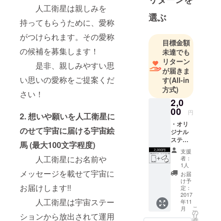
ある「ド
人工衛星は親しみを
リームサテ
選ぶ
持ってもらうために、愛称
ライトプロ
ジェクト」
がつけられます。その愛称
目標金額
を行ってい
の候補を募集します！
未達でも
ます。
リターン
是非、親しみやすい思
が届きま
い思いの愛称をご提案くだ
す
(All-in
方式)
さい！
2,0
00
円
2. 想いや願いを人工衛星に
・オリ
のせて宇宙に届ける宇宙絵
ジナル
ステッ
馬 (最大100文字程度)
カーx2
支援
・回路
人工衛星にお名前や
者：
仕様ク
1人
リア
メッセージを載せて宇宙に
お届
ファイ
け予
お届けします!!
ル ・ド
定：
リーム
2017
人工衛星は宇宙ステー
年11
サテラ
こ
月
イトプ
の
ションから放出されて運用
リ
ロジェ
タ