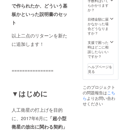
区分保
手数料はいく
ライト
いただ
場合返
大10文
で作られたか、どういう基
有購入
らかかります
プロ
きま
金致し
字程度)
費」、
か？
ジェク
す。 ※
板かといった説明書のセッ
ませ
・想い
外国籍
トで
仮に
ん。 ※
や願い
の方は
目標金額に届
は、全
1000人
ト
人工衛
を人工
「人工
かなかった場
員が平
以上の
星オー
衛星に
衛星開
合どうなりま
等で対
支援を
ナー証
のせて
発支援
すか？
等の仲
いただ
以上二点のリターンを新た
書は外
宇宙に
金」と
間とい
いた場
国籍の
届ける
いう扱
支援で困った
うテー
に追加します！
合、二
方の場
宇宙絵
いにな
時はどこに相
マで、
号機の
合（外
馬 (最大
りま
談したらいい
全ての
開発準
国籍の
100文字
す。 ※
ですか？
オー
備金に
方には
程度) ・
ドリー
ナーは
充てさ
人工衛
ドリー
ムサテ
「一人
せてい
ヘルプページを
================
星支援
ムサテ
ライト
一口」
ただき
見る
感謝
ライト
プロ
とさせ
ます。
状）を
プロ
ジェク
ていた
進呈し
ジェク
トで
だいて
このプロジェクト
ます。
トメン
は、全
おりま
▼はじめに
の問題報告は
こち
※支援い
バーか
員が平
すので
ただく
らお礼
ら
よりお問い合わ
等で対
一人で
うちの1
のメッ
等の仲
複数口
せください
万円で
セージ
間とい
を支援
人工衛星の打上げを目的
すが、
※人工衛
うテー
いただ
日本国
星の打
マで、
いた場
に、2017年6月に
「超小型
籍の方
上げが
全ての
合返金
は「人
延期・
オー
衛星の放出に関わる契約」
処理を
工衛星
中止に