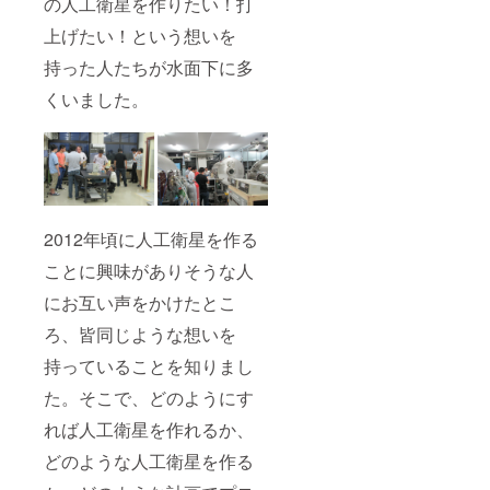
の人工衛星を作りたい！打
開発準
上げたい！という想いを
備金に
充てさ
持った人たちが水面下に多
せてい
ただき
くいました。
ます。
※講演会
兼交流
会の交
通費や
宿泊費
は自己
負担と
2012年頃に人工衛星を作る
なりま
す。 ※
ことに興味がありそうな人
備考欄
にオリ
にお互い声をかけたとこ
ジナル
ろ、皆同じような想いを
パー
カーの
持っていることを知りまし
サイズ
(S〜XL)
た。そこで、どのようにす
を記載
してく
れば人工衛星を作れるか、
ださい
※こちら
どのような人工衛星を作る
にカメ
ラやプ