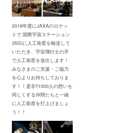
備金に
ナーは
工衛星
充てさ
「一人
区分保
せてい
一口」
有購入
ただき
とさせ
費」、
ます。
ていた
外国籍
※備考欄
2018年度にJAXAのロケッ
だいて
の方は
にオリ
おりま
「人工
トで 国際宇宙ステーション
ジナル
すので
衛星開
パー
(ISS)に人工衛星を輸送して
一人で
発支援
カーの
複数口
金」と
サイズ
いただき、宇宙飛行士の手
を支援
いう扱
(S～XL)
いただ
いにな
を記載
で人工衛星を放出します！
いた場
りま
してく
合返金
す。 ※
ださい
みなさまのご支援・ご協力
処理を
ドリー
。
させて
ムサテ
を心よりお待ちしておりま
いただ
ライト
す！！是非!!1000人の想いを
きま
プロ
す。 ※
ジェク
同じくする仲間たちと一緒
仮に
トで
1000人
は、全
に人工衛星を打上げましょ
以上の
員が平
支援を
等で対
う！！
いただ
等の仲
いた場
間とい
合、二
うテー
号機の
マで、
開発準
全ての