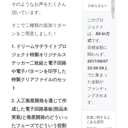
場合返
タ
感謝
プロ
きま
ー
そのようなお声をたくさん
馬 (最大
・オリ
金致し
ン
状）を
詳細を見る
ジェク
す。 ※
を
100文字
ジナル
ませ
選
進呈し
トで
仮に
頂いています。
択
程度) ・
パー
ん。 ※
す
ます。
は、全
1000人
る
ドリー
カー ・
人工衛
※支援い
このプロ
員が平
以上の
ムサテ
宇宙業
星オー
ただく
そこで二種類の追加リター
等で対
支援を
ジェクト
ライト
界を楽
ナー証
うちの1
等の仲
いただ
プロ
しく学
書は外
ンをご用意しました！
万円で
は、
All-In方
間とい
いた場
ジェク
ぶこと
国籍の
すが、
うテー
合、二
式
です。
トメン
ができ
方の場
日本国
マで、
号機の
1. ドリームサテライトプロ
バーか
る講演
合（外
籍の方
目標金額に
全ての
開発準
らお礼
会兼交
国籍の
は「人
オー
備金に
ジェクト特製オリジナルス
関わらず、
のメッ
流会参
方には
工衛星
ナーは
充てさ
セージ
加権 ・
人工衛
区分保
2017/08/07
「一人
せてい
テッカー二枚組と電子回路
・宇宙
ドリー
星支援
有購入
一口」
ただき
23:59:59
ま
業界を
ムサテ
感謝
費」、
とさせ
や電子パターンを印字した
ます。
楽しく
ライト
状）を
外国籍
でに集まっ
ていた
学ぶこ
プロ
進呈し
特製クリアファイルのセッ
の方は
だいて
た金額が
とがで
ジェク
ます。
「人工
おりま
きる講
ト特別
ト
※支援い
衛星開
ファンディ
すので
演会兼
型衛星
ただく
発支援
一人で
ングされま
交流会
KIT
うちの1
金」と
複数口
2. 人工衛星開発を通じて作
参加権
【追
万円で
いう扱
す。
を支援
※人工衛
加！】
すが、
いにな
いただ
成した電子回路基板(部品未
星の打
・人工
日本国
りま
いた場
上げが
衛星の
籍の方
す。 ※
合返金
実装)と衛星開発のどういっ
支援に関するよ
延期・
愛称候
は「人
ドリー
処理を
くある質問
中止に
補の応
工衛星
ムサテ
たフェーズでどういう役割
させて
なった
募権 (最