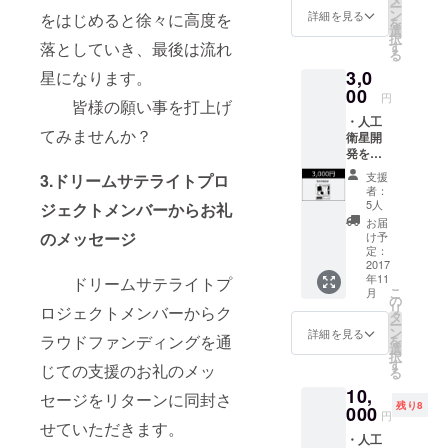
ー
クトメ
ン
詳細を見る
をはじめると徐々に高度を
を
ンバー
選
択
からお
落としていき、最後は流れ
す
る
礼の
3,0
星になります。
メッ
セージ
00
円
皆様の願い事を打上げ
※こちら
・人工
のリ
てみませんか？
衛星開
ターン
発を通
に人工
じて作
衛星
支援
3.ドリームサテライトプロ
成した
オー
者：
電子回
ナー証
5人
ジェクトメンバーからお礼
路基板
書はつ
お届
(部品未
いてお
のメッセージ
け予
実装) ・
りませ
定：
電子回
2017
ん。
年11
ドリームサテライトプ
路基板
こ
月
の説明
の
リ
ロジェクトメンバーからク
書 ※こ
タ
ー
ちらの
ン
詳細を見る
ラウドファンディングを通
を
リター
選
択
ンに人
す
じての支援のお礼のメッ
る
工衛星
10,
オー
セージをリターンに同封さ
残り8
ナー証
000
円
書はつ
せていただきます。
・人工
いてお