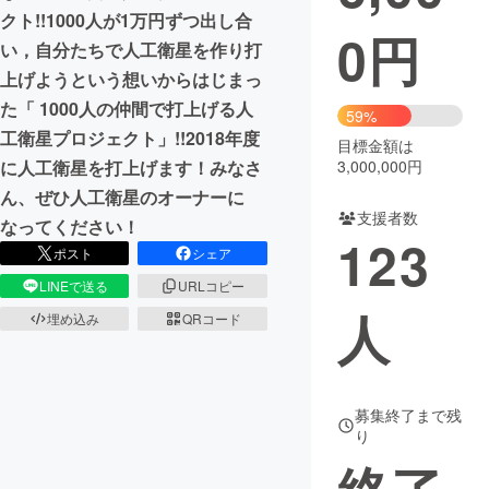
クト!!1000人が1万円ずつ出し合
0
円
まちづくり・地域活性化
い，自分たちで人工衛星を作り打
上げようという想いからはじまっ
た「 1000人の仲間で打上げる人
CAMPFIRE for Social Good
CAMPFIRE Creation
59%
工衛星プロジェクト」!!2018年度
CAMPFIREふるさと納税
machi-ya
コミュニティ
目標金額は
に人工衛星を打上げます！みなさ
3,000,000円
ん、ぜひ人工衛星のオーナーに
支援者数
なってください！
123
ポスト
シェア
LINEで送る
URLコピー
人
埋め込み
QRコード
募集終了まで残
り