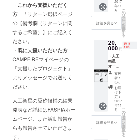
リジナ
2017
トメン
・
これから支援いただく
年11
ルス
バーか
こ
月
テッ
らお礼
の
方
：「リターン選択ページ
リ
カーx2
のメッ
タ
ー
【追
の【備考欄（リターンに関
セージ
ン
詳細を見る
を
加！】
※人工衛
選
択
するご希望）】にご記入く
・人工
星の打
す
る
衛星の
上げが
ださい。
20,
愛称候
延期・
残り
補の応
000
中止に
195
円
・
既に支援いただいた方
：
募権 (最
なった
・人工
大10文
場合返
CAMPFIREマイページの
衛星
字程度)
金致し
オー
・想い
ませ
「支援したプロジェクト」
ナー証
や願い
ん。 ※
支援
書 ・回
よりメッセージでお送りく
を人工
人工衛
者：
路仕様
衛星に
星オー
5人
ださい。
クリア
のせて
ナー証
お届
ファイ
宇宙に
書は外
け予
ル ・オ
届ける
定：
国籍の
人工衛星の愛称候補の結果
リジナ
2017
宇宙絵
方の場
年11
ルス
馬 (最大
合（外
発表など詳細はFASPIAホー
こ
月
テッ
100文字
の
国籍の
リ
カーx2
程度) ・
タ
方には
ムページ、また活動報告か
ー
・宇宙
ドリー
ン
人工衛
詳細を見る
を
業界を
ムサテ
らも報告させていただきま
選
星支援
択
楽しく
ライト
す
感謝
る
す。
学ぶこ
プロ
状）を