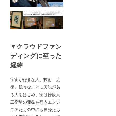
備金に
オー
充てさ
ナーは
せてい
「一人
ただき
一口」
ます。
とさせ
※講演会
ていた
兼交流
だいて
会の交
おりま
通費や
すので
宿泊費
一人で
▼クラウドファン
は自己
複数口
負担と
を支援
ディングに至った
なりま
いただ
す。 ※
いた場
備考欄
合返金
経緯
にオリ
処理を
ジナル
させて
パー
いただ
カーの
きま
宇宙が好きな人、技術、芸
サイズ
す。 ※
術、様々なことに興味があ
(S～XL)
仮に
を記載
1000人
る人をはじめ、実は普段人
してく
以上の
ださい
支援を
工衛星の開発を行うエンジ
いただ
いた場
ニアたちの中にも自分たち
合、二
号機の