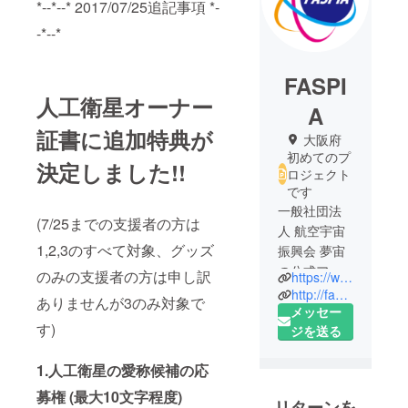
*--*--* 2017/07/25追記事項 *-
-*--*
FASPI
人工衛星オーナー
A
証書に追加特典が
大阪府
初めてのプ
決定しました!!
ロジェクト
です
一般社団法
(7/25までの支援者の方は
人 航空宇宙
1,2,3のすべて対象、グッズ
振興会 夢宙
の公式アカ
のみの支援者の方は申し訳
https://www.facebook.com/dream.satellite.project/
ウントで
http://faspia.or.jp/
ありませんが3のみ対象で
す。
メッセー
す)
一般人が人
ジを送る
工衛星を打
1.人工衛星の愛称候補の応
上げるプロ
ジェクトで
募権 (最大10文字程度)
リターンを