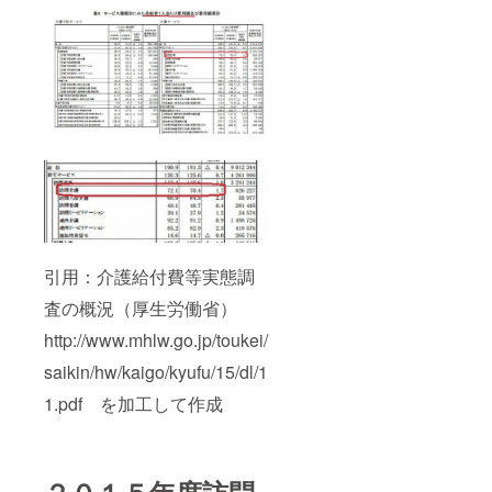
引用：介護給付費等実態調
査の概況（厚生労働省）
http://www.mhlw.go.jp/toukei/
saikin/hw/kaigo/kyufu/15/dl/1
1.pdf を加工して作成
２０１５年度訪問