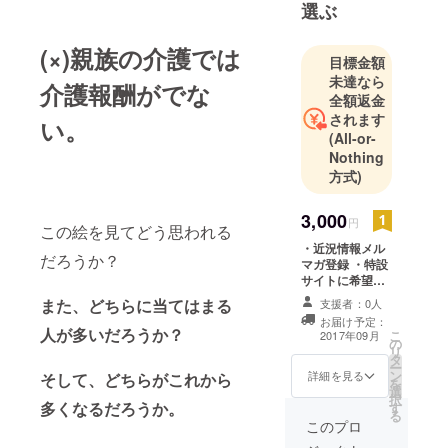
選ぶ
(×)親族の介護では
目標金額
未達なら
介護報酬がでな
全額返金
されます
い。
(All-or-
Nothing
方式)
3,000
円
この絵を見てどう思われる
・近況情報メル
だろうか？
マガ登録 ・特設
サイトに希望者
の方のみクレ
また、どちらに当てはまる
支援者：0人
ジット記載
お届け予定：
人が多いだろうか？
こ
2017年09月
の
リ
タ
ー
ン
詳細を見る
そして、どちらがこれから
を
選
択
多くなるだろうか。
す
る
このプロ