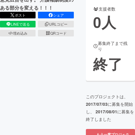
ある部分を変える！！！
支援者数
まちづくり・地域活性化
0
人
ポスト
シェア
LINEで送る
URLコピー
CAMPFIRE for Social Good
CAMPFIRE Creation
埋め込み
QRコード
CAMPFIREふるさと納税
machi-ya
コミュニティ
募集終了まで残
り
終了
このプロジェクトは、
2017/07/03
に募集を開始
し、
2017/08/01
に募集を
終了しました
もう一度プロジェク