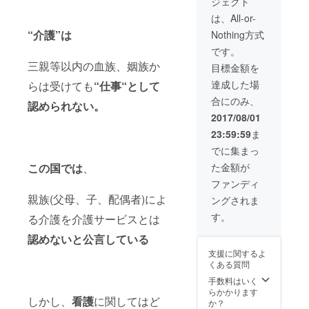
ジェクト
は、All-or-
“介護”は
Nothing方式
です。
三親等以内の血族、姻族か
目標金額を
達成した場
らは受けても
“仕事“として
合にのみ、
認められない。
2017/08/01
23:59:59
ま
でに集まっ
た金額が
この国では
、
ファンディ
親族(父母、子、配偶者)によ
ングされま
す。
る介護を介護サービスとは
認めないと公言している
支援に関するよ
くある質問
手数料はいく
らかかります
しかし、
看護
に関してはど
か？