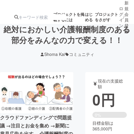
新
ロ
規
グ
会
プロジェクトを掲
はじ
プロジェクト
/
載するには
める
をさがす
イ
員
ン
登
絶対におかしい介護報酬制度のある
録
部分をみんなの力で変える！！
人気のプロ
注目のリ
注目の新着プロ
募集終了が近いプ
もうすぐ公開
Shoma Kai
コミュニティ
ジェクト
ターン
ジェクト
ロジェクト
されます
アート・写真
音楽
現在の支援総
額
0
円
テクノロジー・ガジェット
ゲーム・サ
映像・映画
書籍・雑誌
0%
クラウドファンディングで問題提
目標金額は
議 →注目とお金を集め →新聞に
365,000円
ビジネス・起業
チャレンジ
意見広告を出す。 介護報酬制度の