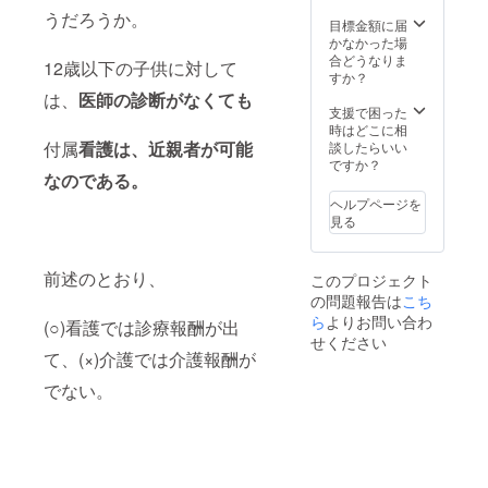
うだろうか。
目標金額に届
かなかった場
合どうなりま
12歳以下の子供に対して
すか？
は、
医師の診断がなくても
支援で困った
時はどこに相
付属
看護は、近親者が可能
談したらいい
ですか？
なのである。
ヘルプページを
見る
前述のとおり、
このプロジェクト
の問題報告は
こち
ら
よりお問い合わ
(○)看護では診療報酬が出
せください
て、(×)介護では介護報酬が
でない。