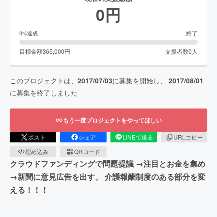
0
円
終了
0
%達成
目標金額
365,000
円
支援者数
0
人
このプロジェクトは、
2017/07/03
に募集を開始し、
2017/08/01
に募集を終了しました
もう一度プロジェクトをやってほしい
ポスト
シェア
LINEで送る
URLコピー
埋め込み
QRコード
クラウドファンディングで問題提議 →注目とお金を集め
→新聞に意見広告を出す。 介護報酬制度のある部分を変
える！！！