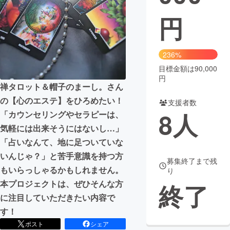
円
まちづくり・地域活性化
CAMPFIRE for Social Good
CAMPFIRE Creation
236%
CAMPFIREふるさと納税
machi-ya
コミュニティ
目標金額は90,000
円
禅タロット＆帽子のまーし。さん
の【心のエステ】をひろめたい！
支援者数
8
人
「カウンセリングやセラピーは、
気軽には出来そうにはないし…」
「占いなんて、地に足ついていな
いんじゃ？」と苦手意識を持つ方
募集終了まで残
もいらっしゃるかもしれません。
り
本プロジェクトは、ぜひそんな方
終了
に注目していただきたい内容で
す！
ポスト
シェア