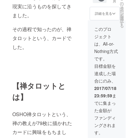
こ
月
本文を
けると
の
現実に沿うものを探してき
リ
ご確認
幸いで
タ
ー
くださ
す。
ン
詳細を見る
ました。
を
い。 ・
※2017
選
択
プロ
年中ま
す
る
ジェク
で有効
その過程で知ったのが、禅
このプロ
ト達成
です。
ジェクト
後、日
タロットという、カードで
遠方の
程調整
方もど
は、All-or-
した。
を行い
うぞ宜
Nothing方式
ます。
しくお
（7月下
願い致
です。
旬～8
しま
目標金額を
月） ・
す。 ②
「日程
帽子の
達成した場
調整
まー
合にのみ、
や、そ
し。さ
【禅タロットと
の後の
んがあ
2017/07/18
交流の
なたの
は】
23:59:59
ま
ために
前世を
LINEア
リー
でに集まっ
カウン
ディン
た金額が
トを交
グし、
OSHO禅タロットという、
換をお
メール
ファンディ
願いし
でお伝
禅の教えが79枚に描かれた
ングされま
ます」
えしま
とのこ
カードに興味をもちまし
す。
す。
とで
「画像