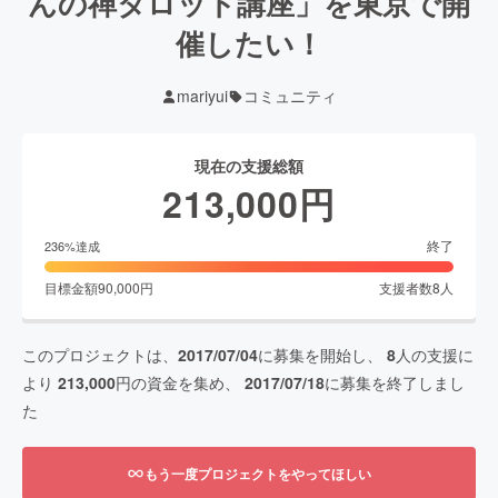
んの禅タロット講座」を東京で開
催したい！
mariyui
コミュニティ
現在の支援総額
213,000
円
終了
236
%達成
目標金額
90,000
円
支援者数
8
人
このプロジェクトは、
2017/07/04
に募集を開始し、
8
人の支援に
より
213,000
円の資金を集め、
2017/07/18
に募集を終了しまし
た
もう一度プロジェクトをやってほしい