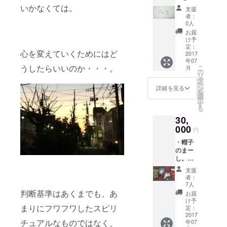
講した
勉強も
いかなくては。
支援
どなた
含め
者：
か1名の
て、お
0人
禅タ
届け予
お届
ロット
定日は
け予
セラ
8~10月
定：
心を変えていくためにはど
ピー（1
2017
を見て
年07
時間
いただ
うしたらいいのか・・・。
こ
月
コー
けると
の
リ
ス）を
幸いで
タ
ー
東京で1
す。
ン
詳細を見る
を
回受け
※2017
選
択
ていた
年中ま
す
る
だくこ
で有効
30,
とがで
です。
きま
000
遠方の
円
す。わ
方もど
・帽子
たした
うぞ宜
のまー
ちの受
しくお
し。さ
講後の
願い致
んの禅
勉強も
しま
支援
タロッ
含め
す。
者：
ト講座
て、お
7人
を受講
届け予
判断基準はあくまでも、あ
お届
してい
定日は
け予
まりにフワフワしたスピリ
ただけ
8~10月
定：
ます。
2017
を見て
チュアルなものではなく、
年07
詳細は
いただ