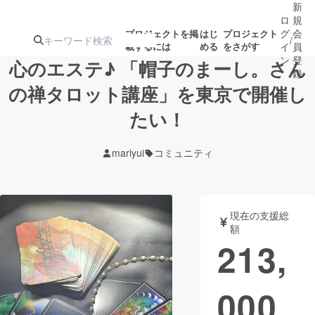
新
ロ
規
グ
会
プロジェクトを掲
はじ
プロジェクト
/
載するには
める
をさがす
イ
員
ン
登
心のエステ♪ 「帽子のまーし。さん
録
の禅タロット講座」を東京で開催し
たい！
人気のプロ
注目のリ
注目の新着プロ
募集終了が近いプ
もうすぐ公開
ジェクト
ターン
ジェクト
ロジェクト
されます
mariyui
コミュニティ
アート・写真
音楽
現在の支援総
テクノロジー・ガジェット
ゲーム・サ
額
213,
映像・映画
書籍・雑誌
000
ビジネス・起業
チャレンジ