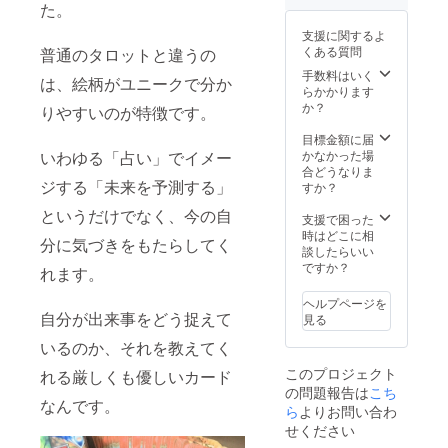
た。
す。 ・
を参考
上記の
に、ご
支援に関するよ
リター
確認の
くある質問
普通のタロットと違うの
ンであ
上 支援
るモニ
お願い
手数料はいく
は、絵柄がユニークで分か
ター様
しま
らかかります
とセッ
す」と
か？
りやすいのが特徴です。
ション
のこと
するこ
です。
目標金額に届
とがで
③帽子
いわゆる「占い」でイメー
かなかった場
きま
のまー
合どうなりま
ジする「未来を予測する」
す。 ※
し。さ
すか？
なお
んが禅
というだけでなく、今の自
「受講
タロッ
支援で困った
はした
トを1枚
時はどこに相
分に気づきをもたらしてく
いけど
引き
談したらいい
人を
し、あ
ですか？
れます。
セッ
なたに
ション
アドバ
ヘルプページを
する気
イスを
自分が出来事をどう捉えて
見る
はあり
お送り
ませ
いるのか、それを教えてく
しま
ん」と
す。可
このプロジェクト
れる厳しくも優しいカード
いう場
能であ
の問題報告は
こち
合も受
れば現
なんです。
講可能
ら
よりお問い合わ
状をお
です。
伝えく
せください
その旨
ださ