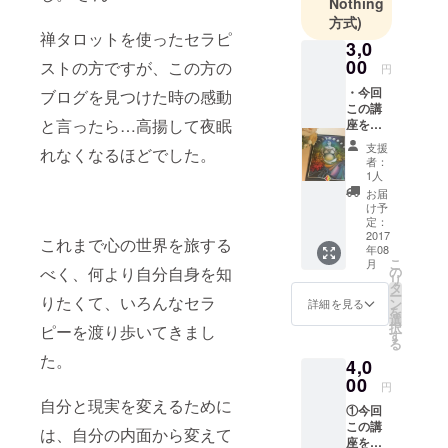
Nothing
とを元に、
方式)
禅タロットを使ったセラピ
「まず自分
3,0
自身を調え
00
ストの方ですが、この方の
円
ること」の
・今回
ブログを見つけた時の感動
大切さや喜
この講
と言ったら…高揚して夜眠
座を受
びを広めて
講した
いきたいで
支援
れなくなるほどでした。
どなた
者：
す！
か1名の
1人
禅タ
お届
ロット
け予
セラ
定：
ピー（1
2017
これまで心の世界を旅する
年08
時間
こ
月
コー
の
べく、何より自分自身を知
リ
ス）を
タ
ー
東京で1
りたくて、いろんなセラ
ン
詳細を見る
を
回受け
選
択
ピーを渡り歩いてきまし
ていた
す
る
だくこ
た。
4,0
とがで
きま
00
円
す。わ
自分と現実を変えるために
①今回
たした
この講
ちの受
は、自分の内面から変えて
座を受
講後の