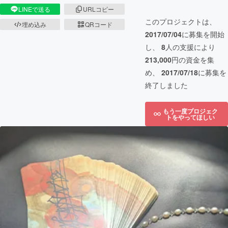
LINEで送る
URLコピー
このプロジェクトは、
埋め込み
QRコード
2017/07/04
に募集を開始
し、
8
人の支援により
213,000
円の資金を集
め、
2017/07/18
に募集を
終了しました
もう一度プロジェク
トをやってほしい