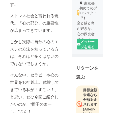
東京都
す。
初めてのプ
ロジェクト
ストレス社会と言われる現
です
代。「心の部分」の重要性
空と猫と鳥
が好きな、
が広まってきています。
心の探究者
です。「見
しかし実際に自分の心のエ
メッセー
えない心の
ジを送る
ステの方法を知っている方
世界」と
は、それほど多くはないの
「現実の生
活」の共通
ではないでしょうか。
リターンを
点を見つけ
ると喜びま
そんな中、セラピーや心の
選ぶ
す。＜しあ
世界を10年以上、体験して
わせは、ま
きている私が「すごい！」
ず自分か
目標金額
未達なら
ら。＞いろ
と思い、ぜひ今回ご紹介し
全額返金
んなセラ
たいのが、”帽子のまー
されます
ピーを体験
(All-or-
し。”さん！
してきたこ