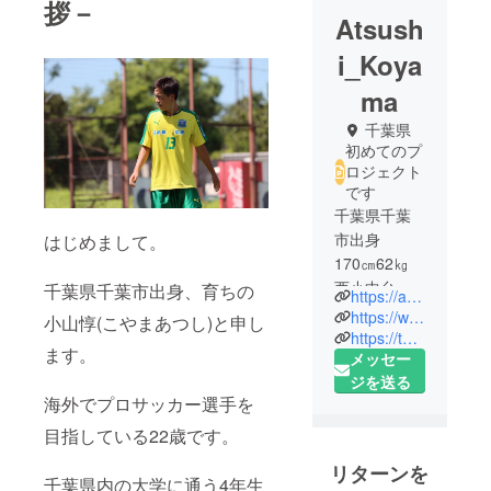
拶－
Atsush
i_Koya
ma
千葉県
初めてのプ
ロジェクト
です
千葉県千葉
市出身
はじめまして。
170㎝62㎏
西小中台
千葉県千葉市出身、育ちの
https://atsuyamablog.com/
FC→花園中
https://www.youtube.com/c/atsuyamablog
小山惇(こやまあつし)と申し
学校→習志
https://twitter.com/rmsusm2h
ます。
メッセー
野高校→FC
ジを送る
千葉なのは
海外でプロサッカー選手を
な
目指している22歳です。
リターンを
千葉県内の大学に通う4年生