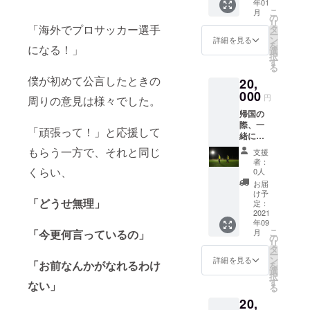
年01
け】
こ
月
メール
の
リ
にて活
「海外でプロサッカー選手
タ
ー
動報告
ン
詳細を見る
を
になる！」
をお送
選
択
りしま
す
る
す。 本
僕が初めて公言したときの
20,
当にあ
りがと
000
円
周りの意見は様々でした。
うござ
帰国の
いま
際、一
す。
「頑張って！」と応援して
緒にカ
フェで
もらう一方で、それと同じ
支援
お話し
者：
ましょ
くらい、
0人
う！ 場
お届
所は、
け予
「どうせ無理」
東京・
定：
千葉・
2021
年09
埼玉に
こ
月
「今更何言っているの」
なりま
の
リ
す。
タ
ー
LINEに
ン
詳細を見る
「お前なんかがなれるわけ
を
て詳細
選
択
を確定
す
ない」
る
しま
20,
す。