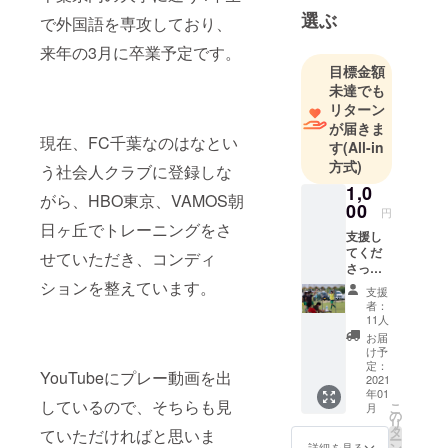
選ぶ
で外国語を専攻しており、
来年の3月に卒業予定です。
目標金額
未達でも
リターン
が届きま
現在、FC千葉なのはなとい
す
(All-in
方式)
う社会人クラブに登録しな
1,0
がら、HBO東京、VAMOS朝
00
円
日ヶ丘でトレーニングをさ
支援し
てくだ
せていただき、コンディ
さった
方々に
ションを整えています。
支援
感謝の
者：
意を心
11人
から込
お届
めて、
け予
メール
定：
YouTubeにプレー動画を出
にてお
2021
年01
礼の
しているので、そちらも見
こ
月
メッ
の
リ
セージ
タ
ていただければと思いま
ー
を送ら
ン
詳細を見る