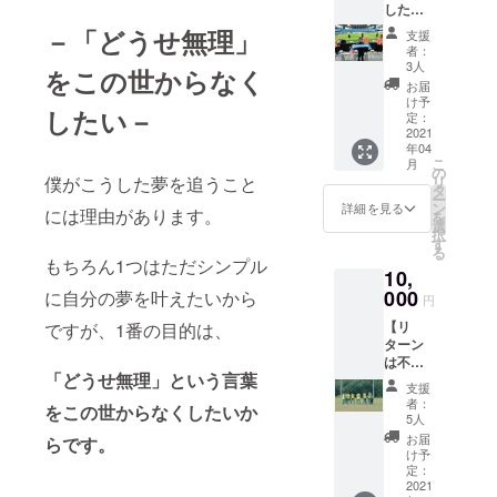
したポ
スト
－「どうせ無理」
支援
カード
者：
にメッ
3人
をこの世からなく
セージ
お届
を添え
け予
したい－
て送ら
定：
せてい
2021
年04
ただき
こ
月
ます。
の
リ
僕がこうした夢を追うこと
デザイ
タ
ー
ンなど
ン
詳細を見る
には理由があります。
を
は僕の
選
択
センス
す
る
にお任
もちろん1つはただシンプル
10,
せ下さ
い。
000
に自分の夢を叶えたいから
円
【リ
ですが、1番の目的は、
ターン
は不
「どうせ無理」という言葉
要、と
支援
りあえ
者：
をこの世からなくしたいか
ず頑張
5人
れと応
お届
らです。
援して
け予
くださ
定：
る方向
2021