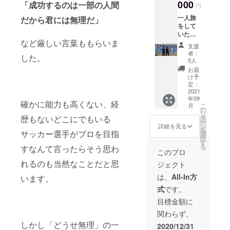
メール
000
「成功するのは一部の人間
円
にて
一人旅
LINEの
だから君には無理だ」
をして
IDを送
いた頃
らせて
など厳しい言葉ももらいま
の経験
いただ
支援
を活か
きま
者：
した。
して、
す。(備
5人
契約し
考欄に
お届
た国で
IDを記
け予
僕が住
載して
定：
む町を
2021
いただ
年09
案内し
ければ
確かに能力も高くない、経
こ
月
ます。
こちら
の
リ
渡航先
から追
タ
歴もないどこにでもいる
ー
につい
加しま
ン
詳細を見る
を
ては決
サッカー選手がプロを目指
す) ＊お
選
択
まり次
届け予
す
る
すなんて言ったらそう思わ
第LINE
定日は
このプロ
にて連
変動す
れるのも当然なことだと思
ジェクト
絡しま
る可能
す。 (備
性があ
は、
All-In方
います。
考欄か
ります
式
です。
ら
LINEID
目標金額に
の記載
関わらず、
をお願
い致し
しかし「どうせ無理」の一
2020/12/31