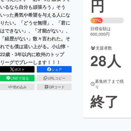
円
いるなら自分も頑張ろう」そう
まちづくり・地域活性化
いった勇気や希望を与える人にな
37%
りたい。「どうせ無理」、「君に
目標金額は
CAMPFIRE for Social Good
CAMPFIRE Creation
はできない」、「才能がない」、
600,000円
CAMPFIREふるさと納税
machi-ya
コミュニティ
「経歴がない」散々言われた。そ
れでも僕は這い上がる。小山惇・
支援者数
28
人
22歳・3年以内に欧州のトップ
リーグでプレーします！！！
ポスト
シェア
LINEで送る
URLコピー
募集終了まで残
り
埋め込み
QRコード
終了