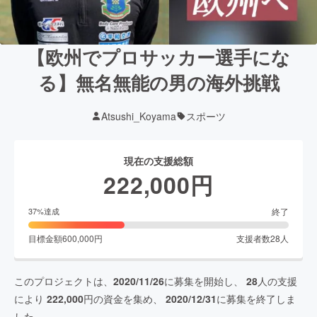
【欧州でプロサッカー選手にな
る】無名無能の男の海外挑戦
Atsushi_Koyama
スポーツ
現在の支援総額
222,000
円
終了
37
%達成
目標金額
600,000
円
支援者数
28
人
このプロジェクトは、
2020/11/26
に募集を開始し、
28
人の支援
により
222,000
円の資金を集め、
2020/12/31
に募集を終了しま
した