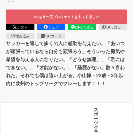
もう一度プロジェクトをやってほしい
ポスト
シェア
LINEで送る
URLコピー
埋め込み
QRコード
サッカーを通して多くの人に感動を与えたい。「あいつ
が頑張っているなら自分も頑張ろう」そういった勇気や
希望を与える人になりたい。「どうせ無理」、「君には
できない」、「才能がない」、「経歴がない」散々言わ
れた。それでも僕は這い上がる。小山惇・22歳・3年以
内に欧州のトップリーグでプレーします！！！
ス
ポ
ー
ツ
ク
ラ