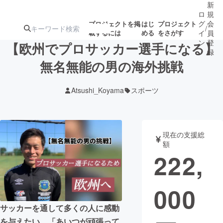
新
ロ
規
グ
会
プロジェクトを掲
はじ
プロジェクト
/
載するには
める
をさがす
イ
員
ン
登
【欧州でプロサッカー選手になる】
録
無名無能の男の海外挑戦
人気のプロ
注目のリ
注目の新着プロ
募集終了が近いプ
もうすぐ公開
Atsushi_Koyama
スポーツ
ジェクト
ターン
ジェクト
ロジェクト
されます
アート・写真
音楽
現在の支援総
額
222,
テクノロジー・ガジェット
ゲーム・サ
000
映像・映画
書籍・雑誌
サッカーを通して多くの人に感動
ビジネス・起業
チャレンジ
を与えたい。「あいつが頑張って