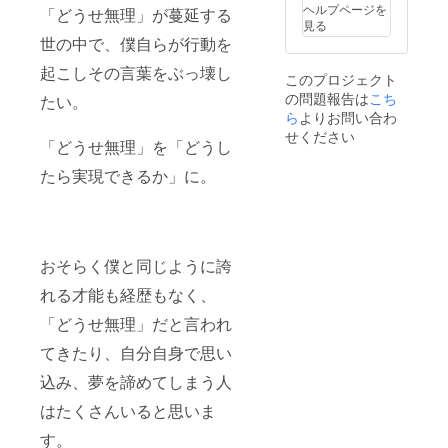
ましょ
ヘルプページを
「どうせ無理」が蔓延する
う。 そ
見る
の場
世の中で、僕自らが行動を
合、場
所は東
起こしその言葉をぶっ壊し
このプロジェクト
京・千
の問題報告は
こち
葉・埼
たい。
玉にな
ら
よりお問い合わ
りま
せください
「どうせ無理」を「どうし
す。
たら実現できるか」に。
おそらく僕と同じように誇
れる才能も経歴もなく、
「どうせ無理」だと言われ
てきたり、自分自身で思い
込み、夢を諦めてしまう人
はたくさんいると思いま
す。