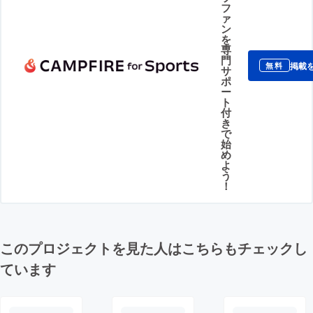
フ
ァ
ン
を
専
門
掲載
無料
サ
ポ
ー
ト
付
き
で
始
め
よ
う
！
このプロジェクトを見た人はこちらもチェックし
ています