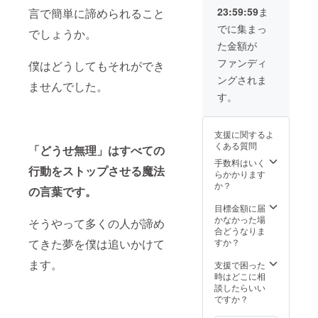
ます。)
23:59:59
ま
言で簡単に諦められること
現地ま
での航
でに集まっ
でしょうか。
空費、
た金額が
宿泊費
等は自
ファンディ
僕はどうしてもそれができ
己負担
ングされま
でお願
ませんでした。
いしま
す。
す。 コ
ロナウ
イルス
支援に関するよ
が収ま
くある質問
「どうせ無理」はすべての
れば遊
びに来
手数料はいく
行動をストップさせる魔法
てくだ
らかかります
さい！
か？
の言葉です。
もし渡
航する
目標金額に届
のが難
かなかった場
そうやって多くの人が諦め
しい状
合どうなりま
況であ
すか？
てきた夢を僕は追いかけて
れば、
僕が帰
ます。
支援で困った
国した
時はどこに相
際にカ
談したらいい
フェで
ですか？
お話し