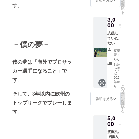
を
せてい
す。
選
択
ただき
す
る
ます。
3,0
00
円
支援し
ていた
－僕の夢－
だいた
方々
支援
に、感
者：
謝の意
4人
僕の夢は「海外でプロサッ
を込め
お届
てお手
け予
カー選手になること」で
紙を書
定：
かせて
2021
す。
年01
いただ
こ
月
きま
の
リ
す。 丁
そして、3年以内に欧州の
タ
ー
寧に心
ン
詳細を見る
を
トップリーグでプレーしま
を込め
選
択
て書か
す
る
す。
せてい
5,0
ただき
ます。
00
円
渡航先
で購入