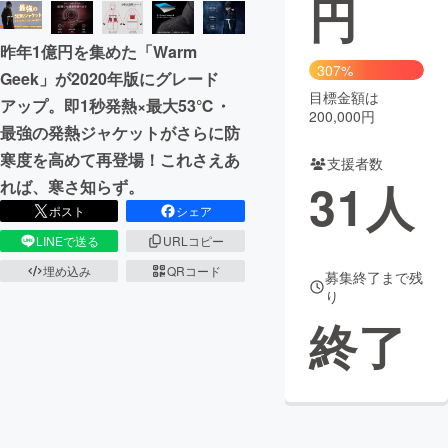
円
まちづくり・地域活性化
昨年1億円を集めた「Warm
307%
Geek」が2020年版にグレード
目標金額は
CAMPFIRE for Social Good
CAMPFIRE Creation
アップ。即1秒発熱×最大53℃・
200,000円
CAMPFIREふるさと納税
machi-ya
コミュニティ
最強の発熱ジャケットがさらに防
寒度を高めて再登場！これさえあ
支援者数
31
人
れば、寒さ知らず。
ポスト
シェア
LINEで送る
URLコピー
埋め込み
QRコード
募集終了まで残
り
終了