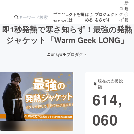
新
ロ
規
グ
会
プロジェクトを掲
はじ
プロジェクト
/
載するには
める
をさがす
イ
員
ン
登
即1秒発熱で寒さ知らず！最強の発熱
録
ジャケット「Warm Geek LONG」
人気のプロ
注目のリ
注目の新着プロ
募集終了が近いプ
もうすぐ公開
unsyu
プロダクト
ジェクト
ターン
ジェクト
ロジェクト
されます
アート・写真
音楽
現在の支援総
額
614,
テクノロジー・ガジェット
ゲーム・サ
060
映像・映画
書籍・雑誌
ビジネス・起業
チャレンジ