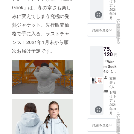
セット
により
了承く
け予
の内容
遅れる
定：
ださ
Geek」は、冬の寒さも楽し
＞ ・
2021
可能性
い。
年01
Warm
もござ
みに変えてしまう究極の発
こ
月
Geek
いま
の
リ
熱ジャケット。先行販売価
4.0（LO
す。 ※
タ
ー
NG丈）
送料込
ン
詳細を見る
を
格で手に入る、ラストチャ
x1 ・
の価格
選
択
5200m
となり
す
ンス！2021年1月末から順
る
Ahモバ
ます。
75,
イル
※商品の
次お届け予定です。
バッテ
120
仕様、
円
リー×1
デザイ
「War
※お届け
ンに関
m Geek
時期
しまし
4.0（LO
は、生
ては一
NG
産、配
部変更
支援
丈）」4
送状況
になる
者：
着セッ
により
可能性
0人
ト ＜1
遅れる
もござ
お届
セット
可能性
いま
け予
の内容
もござ
定：
す。ご
＞ ・
2021
いま
了承く
年01
Warm
す。 ※
ださ
こ
月
Geek
送料込
の
い。
リ
4.0（LO
の価格
タ
ー
NG丈）
となり
ン
詳細を見る
を
x1 ・
ます。
選
択
5200m