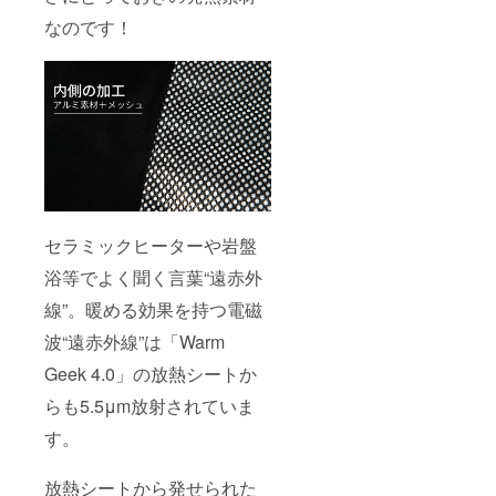
なのです！
セラミックヒーターや岩盤
浴等でよく聞く言葉“遠赤外
線”。暖める効果を持つ電磁
波“遠赤外線”は「Warm
Geek 4.0」の放熱シートか
らも5.5μm放射されていま
す。
放熱シートから発せられた