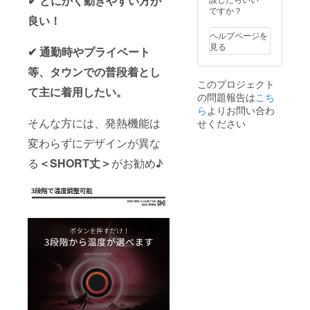
✔ とにかく動きやすい方が
ですか？
良い！
ヘルプページを
見る
✔ 通勤時やプライベート
等、タウンでの普段着とし
このプロジェクト
て主に着用したい。
の問題報告は
こち
ら
よりお問い合わ
そんな方には、発熱機能は
せください
変わらずにデザインが異な
る
＜SHORT丈＞
がお勧め♪