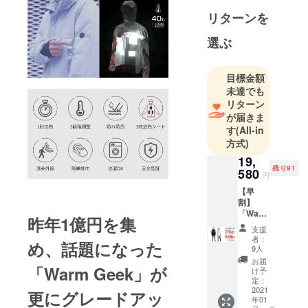
事業にも参
リターンを
入し、業務
を拡大しま
選ぶ
した。
2018年、ク
目標金額
ラウドファ
未達でも
ンディング
リターン
事業にも参
が届きま
入し、主に
す
(All-in
海外から斬
方式)
新なる高品
19,
質電子製品
残り91
580
円
を日本へ輸
【早
入し、日本
割】
「War
のお客様に
昨年1億円を集
m Geek
紹介する。
支援
4.0（LO
者：
め、話題になった
NG
9人
丈）」1
お届
「Warm Geek」が
着セッ
け予
ト ＜1
定：
セット
2021
更にグレードアッ
年01
の内容