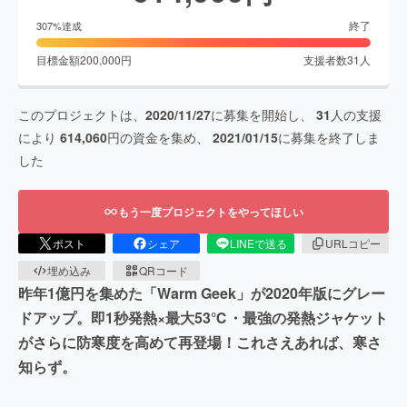
終了
307
%達成
目標金額
200,000
円
支援者数
31
人
このプロジェクトは、
2020/11/27
に募集を開始し、
31
人の支援
により
614,060
円の資金を集め、
2021/01/15
に募集を終了しま
した
もう一度プロジェクトをやってほしい
ポスト
シェア
LINEで送る
URLコピー
埋め込み
QRコード
昨年1億円を集めた「Warm Geek」が2020年版にグレー
ドアップ。即1秒発熱×最大53℃・最強の発熱ジャケット
がさらに防寒度を高めて再登場！これさえあれば、寒さ
知らず。