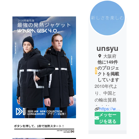
unsyu
大阪府
他に149件
のプロジェ
クトを掲載
しています
2010年代よ
り、中国と
の輸出貿易
をメイン業
https://www.facebook.com/Unsyu-225446938330839/
務として、
メッセー
会社を設立
ジを送る
しました。
その後、EC