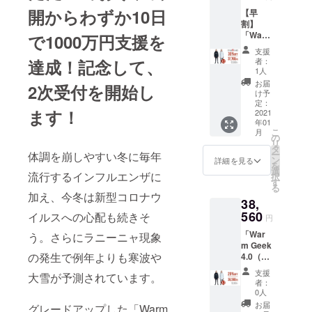
リー×1
デザイ
開からわずか10日
【早
※お届け
ンに関
割】
時期
しまし
「War
で1000万円支援を
は、生
ては一
m Geek
産、配
部変更
支援
4.0（LO
送状況
になる
達成！記念して、
者：
NG
により
可能性
1人
丈）」2
遅れる
もござ
お届
2次受付を開始し
着セッ
可能性
いま
け予
ト ＜1
もござ
定：
す。ご
ます！
セット
2021
いま
了承く
年01
の内容
す。 ※
ださ
こ
月
＞ ・
送料込
の
い。
リ
Warm
の価格
タ
ー
体調を崩しやすい冬に毎年
Geek
となり
ン
詳細を見る
を
4.0（LO
ます。
選
流行するインフルエンザに
択
NG丈）
※商品の
す
る
x1 ・
仕様、
加え、今冬は新型コロナウ
38,
5200m
デザイ
Ahモバ
560
ンに関
イルスへの心配も続きそ
円
イル
しまし
「War
う。さらにラニーニャ現象
バッテ
ては一
m Geek
リー×1
部変更
の発生で例年よりも寒波や
4.0（LO
※お届け
になる
NG
時期
可能性
支援
大雪が予測されています。
丈）」2
は、生
もござ
者：
着セッ
産、配
いま
0人
ト ＜1
送状況
す。ご
お届
グレードアップした「Warm