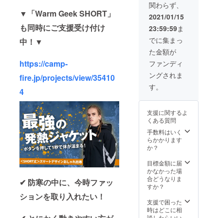
関わらず、
は、生
もござ
▼「Warm Geek SHORT」
産、配
いま
2021/01/15
送状況
す。ご
も同時にご支援受け付け
23:59:59
ま
により
了承く
遅れる
ださ
でに集まっ
中！▼
可能性
い。
た金額が
もござ
いま
https://camp-
ファンディ
す。 ※
ングされま
送料込
fire.jp/projects/view/35410
の価格
す。
4
となり
ます。
※商品の
支援に関するよ
仕様、
くある質問
デザイ
ンに関
手数料はいく
しまし
らかかります
ては一
か？
部変更
になる
目標金額に届
可能性
かなかった場
もござ
合どうなりま
✔ 防寒の中に、今時ファッ
いま
すか？
す。ご
ションを取り入れたい！
了承く
支援で困った
ださ
時はどこに相
い。
談したらいい