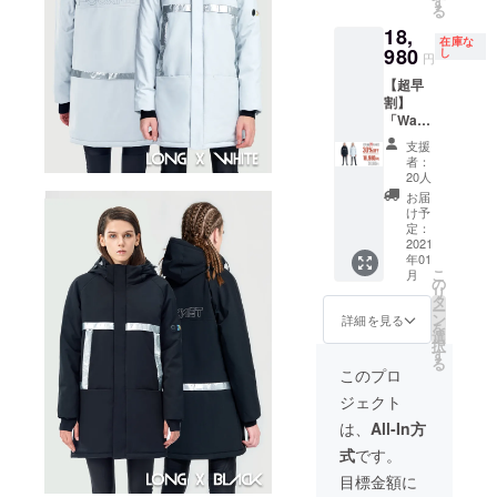
※商品の
す
る
Ahモバ
仕様、
18,
イル
デザイ
在庫な
バッテ
980
ンに関
し
円
リー×1
しまし
【超早
※お届け
ては一
割】
時期
部変更
「War
は、生
になる
m Geek
産、配
可能性
支援
4.0（LO
送状況
もござ
者：
NG
により
いま
20人
丈）」1
遅れる
す。ご
お届
着セッ
可能性
了承く
け予
ト ＜1
もござ
定：
ださ
セット
2021
いま
い。
年01
の内容
す。 ※
こ
月
＞ ・
送料込
の
リ
Warm
の価格
タ
ー
Geek
となり
ン
詳細を見る
を
4.0（LO
ます。
選
択
NG丈）
※商品の
す
る
x1 ・
仕様、
このプロ
5200m
デザイ
ジェクト
Ahモバ
ンに関
イル
しまし
は、
All-In方
バッテ
ては一
式
です。
リー×1
部変更
※お届け
になる
目標金額に
時期
可能性