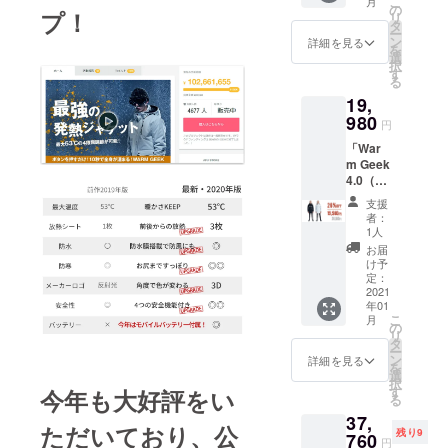
こ
月
＞ ・
の
プ！
リ
Warm
タ
ー
Geek
ン
詳細を見る
を
4.0（LO
選
択
NG丈）
す
る
x1 ・
19,
5200m
Ahモバ
980
円
イル
「War
バッテ
m Geek
リー×1
4.0（LO
※お届け
NG
時期
支援
丈）」1
は、生
者：
着セッ
産、配
1人
ト ＜1
送状況
お届
セット
により
け予
の内容
遅れる
定：
＞ ・
2021
可能性
年01
Warm
もござ
こ
月
Geek
いま
の
リ
4.0（LO
す。 ※
タ
ー
NG丈）
送料込
ン
詳細を見る
を
x1 ・
の価格
選
択
5200m
となり
す
今年も大好評をい
る
Ahモバ
ます。
37,
イル
※商品の
ただいており、公
残り9
バッテ
760
仕様、
円