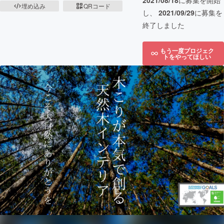
2021/08/18
に募集を開始
埋め込み
QRコード
し、
2021/09/29
に募集を
終了しました
もう一度プロジェク
トをやってほしい