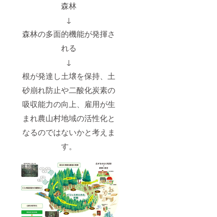
森林
↓
森林の多面的機能が発揮さ
れる
↓
根が発達し土壌を保持、土
砂崩れ防止や二酸化炭素の
吸収能力の向上、雇用が生
まれ農山村地域の活性化と
なるのではないかと考えま
す。