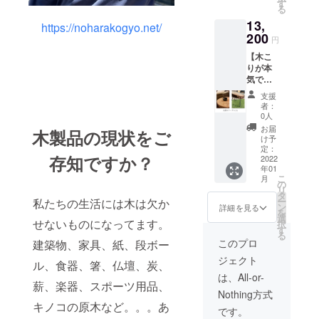
35cm×
0,
す
る
25cm〜
¥250,00
13,
35cm
0 とか
https://noharakogyo.net/
重量：
200
お好き
円
約3キロ
な金額
【木こ
送料は
を設定
りが本
込みで
できま
気で作
す。 金
す。ど
る天然
額は税
うか可
支援
木切り
込で
能な限
者：
株サイ
す。
りのお
0人
ドテー
気持ち
お届
木製品の現状をご
ブル
をお願
け予
（大）
定：
いいた
存知ですか？
】 材
2022
しま
年01
料：松
す！ お
こ
月
サイ
の
礼の
リ
ズ：
タ
メール
ー
私たちの生活には木は欠か
テーブ
ン
を送ら
詳細を見る
を
ル面
選
せてい
せないものになってます。
択
40cm〜
す
ただき
る
50cm×
ます。
このプロ
建築物、家具、紙、段ボー
40cm
ジェクト
50cm
ル、食器、箸、仏壇、炭、
重量：5
は、All-or-
薪、楽器、スポーツ用品、
キロ 送
Nothing方式
料は込
キノコの原木など。。。あ
みで
です。
す。 金