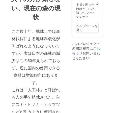
支援で困った
い、現在の森の現
時はどこに相
談したらいい
状
ですか？
ヘルプページを
見る
ここ数十年、地球上では森
林伐採による地球温暖化が
このプロジェクト
叫ばれるようになっていま
の問題報告は
こち
すが、実は日本の森林の減
ら
よりお問い合わ
せください
少はこの50年見られておら
ず、逆に国内の使用できる
森林は増加傾向にありま
す。
これは「人工林」と呼ばれ
る人の手で植裁された、主
にスギ・ヒノキ・カラマツ
などが思うように使用され