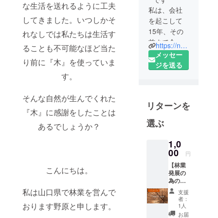
な生活を送れるように工夫
私は、会社
してきました。いつしかそ
を起こして
15年、その
れなしでは私たちは生活す
前まで合わ
https://noharakogyo.net/about.html
ることも不可能なほど当た
せると25年
メッセー
り前に『木』を使っていま
以上森と暮
ジを送る
らしてきま
す。
した。
日本の
そんな自然が生んでくれた
リターンを
「木」はこ
『木』に感謝をしたことは
れまでどれ
選ぶ
あるでしょうか？
だけ私たち
を助けてく
1,0
れたでしょ
00
円
うか。
【林業
こんにちは。
まさに今、
発展の
逆に「木」
為のお
気持ち
私は山口県で林業を営んで
に感謝をし
支援
支援
者：
ませんか！
コー
おります野原と申します。
1人
ス】
その場を提
お届