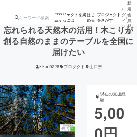
新
ロ
規
グ
会
プロジェクトを掲
はじ
プロジェクト
/
載するには
める
をさがす
イ
員
ン
登
忘れられる天然木の活用！木こりが
録
創る自然のままのテーブルを全国に
届けたい
人気のプロ
注目のリ
注目の新着プロ
募集終了が近いプ
もうすぐ公開
ジェクト
ターン
ジェクト
ロジェクト
されます
kikori0228
プロダクト
山口県
アート・写真
音楽
現在の支援総
テクノロジー・ガジェット
ゲーム・サ
額
5,00
映像・映画
書籍・雑誌
0
円
ビジネス・起業
チャレンジ