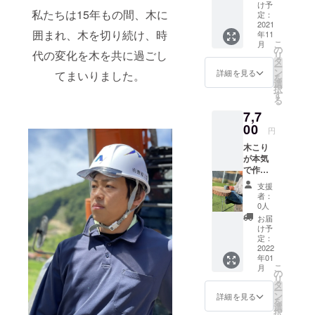
¥1000
け予
供させてく
私たちは15年もの間、木に
からお
定：
ださい。
好きな
2021
囲まれ、木を切り続け、時
年11
金額
よろしくお
こ
月
を！ 特
の
代の変化を木を共に過ごし
願いいたし
リ
に上限
タ
ー
ま
はござ
ン
詳細を見る
てまいりました。
を
いませ
選
す！！！！
択
ん！
す
る
￥1,000
7,7
からご
自由に
00
円
上乗せ
木こり
が可能
が本気
です！
で作る
例え
天然木
ば〜
支援
切り株
￥1,500
者：
サイド
とか
0人
テーブ
￥8500
お届
ル
とか
け予
（中）
￥10,00
定：
材料：
2022
0,
年01
松 サイ
¥25,000
こ
月
ズ：
とか
の
リ
テーブ
￥50,00
タ
ー
ル面
0,
ン
詳細を見る
を
25cm〜
¥100,00
選
択