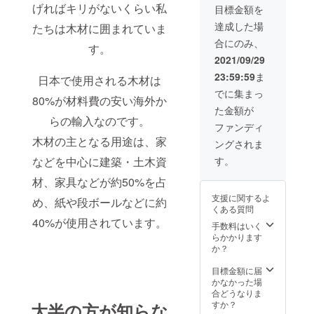
げればキリがないくらい私
目標金額を
額は税
込で
達成した場
たちは木材に囲まれていま
す。
合にのみ、
す。
2021/09/29
23:59:59
ま
日本で使用される木材は
でに集まっ
80%が材料費の安い海外か
た金額が
らの輸入なのです。
ファンディ
木材の主となる用途は、家
ングされま
などを中心に建築・土木資
す。
材、家具などが約50%を占
支援に関するよ
め、紙や段ボールなどに約
くある質問
40%が使用されています。
手数料はいく
らかかります
か？
目標金額に届
かなかった場
合どうなりま
すか？
大半の方が知らな