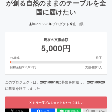
が創る自然のままのテーブルを全
国に届けたい
kikori0228
プロダクト
山口県
現在の支援総額
5,000
円
終了
1
%達成
目標金額
300,000
円
支援者数
1
人
このプロジェクトは、
2021/08/18
に募集を開始し、
2021/09/29
に募集を終了しました
もう一度プロジェクトをやってほしい
ポスト
シェア
LINEで送る
URLコピー