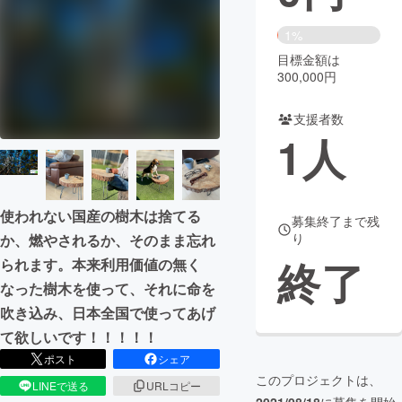
まちづくり・地域活性化
1%
目標金額は
300,000円
CAMPFIRE for Social Good
CAMPFIRE Creation
CAMPFIREふるさと納税
machi-ya
コミュニティ
支援者数
1
人
使われない国産の樹木は捨てる
募集終了まで残
り
か、燃やされるか、そのまま忘れ
終了
られます。本来利用価値の無く
なった樹木を使って、それに命を
吹き込み、日本全国で使ってあげ
て欲しいです！！！！！
ポスト
シェア
このプロジェクトは、
LINEで送る
URLコピー