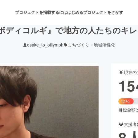
プロジェクトを掲載するには
はじめる
プロジェクトをさがす
&ボディコルギ』で地方の人たちのキレ
osake_to_oillymph
まちづくり・地域活性化
注目のリターン
注目の新着プロジェクト
募集終了が近いプロジェクト
も
現在の
音楽
舞台・パフォーマンス
15
ゲーム・サービス開発
フード・飲食店
12%
書籍・雑誌出版
アニメ・漫画
目標金額は1
支援者
チャレンジ
ビューティー・ヘルスケ
8