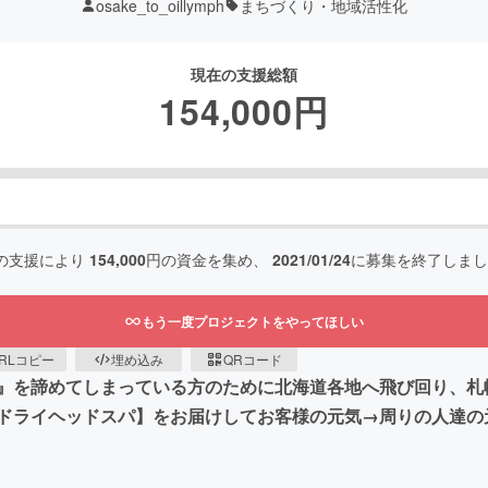
osake_to_oillymph
まちづくり・地域活性化
現在の支援総額
154,000
円
の支援により
154,000
円の資金を集め、
2021/01/24
に募集を終了しまし
もう一度プロジェクトをやってほしい
RLコピー
埋め込み
QRコード
』を諦めてしまっている方のために北海道各地へ飛び回り、札
ドライヘッドスパ】をお届けしてお客様の元気→周りの人達の