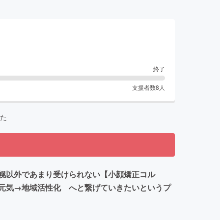
終了
支援者数
8
人
た
幌以外であまり受けられない【小顔矯正コル
元気→地域活性化 へと繋げていきたいというプ