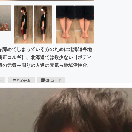
を諦めてしまっている方のために北海道各地
矯正コルギ】、北海道では数少ない【ボディ
客様の元気→周りの人達の元気→地域活性化
ピー
埋め込み
QRコード