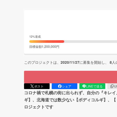
12
%達成
目標金額
1,200,000
円
このプロジェクトは、
2020/11/27
に募集を開始し、
8
人
ポスト
シェア
LINEで送る
U
コロナ禍で札幌の街に出られず、自分の『キレイ
ギ】、北海道では数少ない【ボディコルギ】、【
ロジェクトです