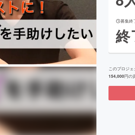
募集終
CAMPFIRE for Social Good
CAMPFIRE Creation
終
CAMPFIREふるさと納税
machi-ya
コミュニティ
このプロジェ
154,000
円の