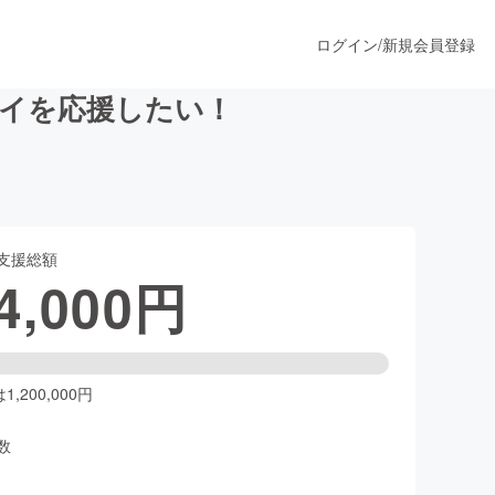
ログイン
/
新規会員登録
イを応援したい！
うすぐ公開されます
支援総額
プロダクト
4,000
円
ファッション
スポーツ
,200,000円
数
ア
ソーシャルグッド
人