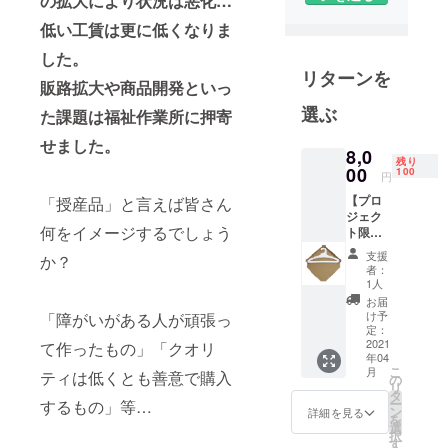
の拡大により状況は悪化…
会に広げま
低い工賃は更に低くなりま
す。
した。
リターンを
販路拡大や商品開発といっ
選ぶ
た課題は福祉作業所に押寄
せました。
8,0
残り
00
100
円
【プロ
「授産品」と言えば皆さん
ジェク
何をイメージするでしょう
ト限
定】 バ
支援
か？
ナナ
者：
ペー
1人
パーハ
お届
ンガー2
け予
「障がいがある人が頑張っ
本セッ
定：
ト プロ
2021
て作ったもの」「クオリ
年04
ジェク
こ
月
ティは低くとも善意で購入
ト名が
の
リ
入った
タ
ー
するもの」等…
限定版
ン
詳細を見る
を
です。
選
択
デザイ
す