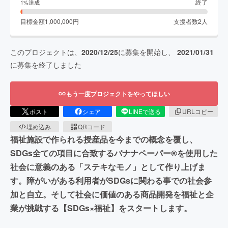
終了
1
%達成
目標金額
1,000,000
円
支援者数
2
人
このプロジェクトは、
2020/12/25
に募集を開始し、
2021/01/31
に募集を終了しました
もう一度プロジェクトをやってほしい
ポスト
シェア
LINEで送る
URLコピー
埋め込み
QRコード
福祉施設で作られる授産品を今までの概念を覆し、
SDGs全ての項目に合致するバナナペーパー®を使用した
社会に意義のある「ステキなモノ」として作り上げま
す。障がいがある利用者がSDGsに関わる事での社会参
加と自立。そして社会に価値のある商品開発を福祉と企
業が挑戦する【SDGs×福祉】をスタートします。