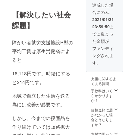
空間に
達成した場
溶け込
みま
合にのみ、
【解決したい社会
す。 印
2021/01/31
刷など
課題】
の作業
23:59:59
ま
は福祉
でに集まっ
施設に
て行い
た金額が
障がい者就労支援施設B型の
自立支
ファンディ
援の一
平均工賃は厚生労働省によ
助とな
ングされま
ると
りま
す。
す。 イ
ンクは
16,118円です。時給にする
もちろ
支援に関するよ
ん環境
と214円です。
くある質問
配慮
型。
手数料はいく
地域で自立した生活を送る
らかかります
か？
為には改善が必要です。
目標金額に届
かなかった場
しかし、今までの授産品を
合どうなりま
すか？
作り続けていては販路拡大
支援で困った