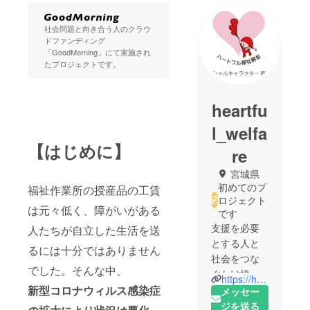
社会問題と向き合う人のクラウ
ドファンディング
「GoodMorning」にて実施され
たプロジェクトです。
heartfu
l_welfa
【はじめに】
re
宮城県
初めてのプ
福祉作業所の授産品の工賃
ロジェクト
は元々低く、障がいがある
です
支援を必要
人たちが自立した生活を送
とする人と
るには十分ではありません
社会をつな
でした。そんな中、
ぐかけ橋と
https://hfv-bokin.jp/
なり、互恵
新型コロナウィルス感染症
メッセー
の精神を社
ジを送る