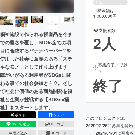
1%
目標金額は
まちづくり・地域活性化
1,000,000円
CAMPFIRE for Social Good
CAMPFIRE Creation
支援者数
福祉施設で作られる授産品を今ま
2
人
CAMPFIREふるさと納税
machi-ya
コミュニティ
での概念を覆し、SDGs全ての項
目に合致するバナナペーパー®を
使用した社会に意義のある「ステ
募集終了まで残
キなモノ」として作り上げます。
り
障がいがある利用者がSDGsに関
終了
わる事での社会参加と自立。そし
て社会に価値のある商品開発を福
祉と企業が挑戦する【SDGs×福
祉】をスタートします。
ポスト
シェア
このプロジェクトは、
LINEで送る
URLコピー
2020/12/25
に募集を開始
し、
2021/01/31
に募集を
埋め込み
QRコード