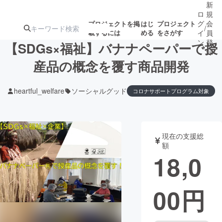
新
ロ
規
グ
会
プロジェクトを掲
はじ
プロジェクト
/
載するには
める
をさがす
イ
員
ン
登
【SDGs×福祉】バナナペーパーで授
録
産品の概念を覆す商品開発
人気のプロ
注目のリ
注目の新着プロ
募集終了が近いプ
もうすぐ公開
heartful_welfare
ソーシャルグッド
コロナサポートプログラム対象
ジェクト
ターン
ジェクト
ロジェクト
されます
アート・写真
音楽
現在の支援総
額
18,0
テクノロジー・ガジェット
ゲーム・サ
映像・映画
書籍・雑誌
00
円
ビジネス・起業
チャレンジ