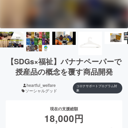
【SDGs×福祉】バナナペーパーで
授産品の概念を覆す商品開発
heartful_welfare
コロナサポートプログラム対
ソーシャルグッド
象
現在の支援総額
18,000
円