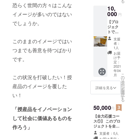
る
ンはお
恐らく世間の方々はこんな
10,
楽し
み…
000
イメージが多いのではない
円
【プロ
でしょうか。
ジェク
トで完
成した
支援
このままのイメージではい
バナナ
者：
ペー
1人
つまでも善意を待つばかり
パー®使
お届
用の
け予
です。
SDGs絵
定：
本】 素
2021
年04
材はも
こ
月
ちろん
この状況を打破したい！授
の
リ
バナナ
タ
ー
産品のイメージを覆した
ペー
ン
詳細を見る
を
パー®
選
い！
択
間伐材
す
る
を使用
した木
50,000
円
「授産品をイノベーション
製スタ
【全力応援コー
ンドを
して社会に価値あるものを
ス①】 このプロ
使用し
ジェクトを全力
てSDGs
作ろう」
で応援して下さ
の物語
支援者：0人
る方へ。 絵本巻
をご家
お届け予定：