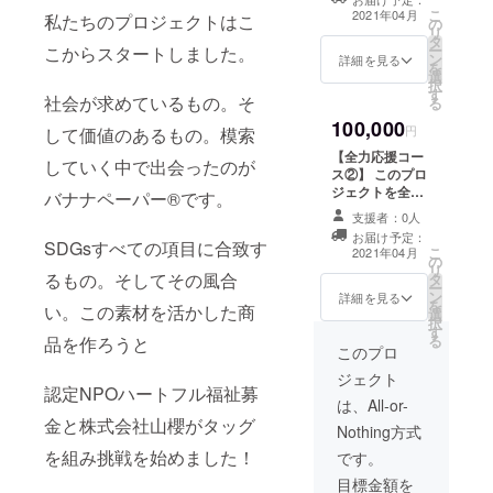
末にお名前（企
庭にお
こ
2021年04月
私たちのプロジェクトはこ
の
業名を掲載しま
届けし
リ
タ
す）サイズ小 完
ます。
ー
こからスタートしました。
ン
成した絵本5冊を
好きな
詳細を見る
を
選
届けします。 備
ページ
択
す
考欄に記載希望
今日出
社会が求めているもの。そ
る
名をご記入くだ
会った
100,000
さい。 記載不要
SDGsの
円
して価値のあるもの。模索
の場合は「記載
ター
【全力応援コー
していく中で出会ったのが
希望無し」とご
ゲット
ス②】 このプロ
記入ください。
ページ
ジェクトを全力
バナナペーパー®です。
自分が
で応援して下さ
支援者：0人
目指す
る方へ。 絵本巻
SDGsの
お届け予定：
末にお名前（企
SDGsすべての項目に合致す
こ
2021年04月
ター
の
業名を掲載しま
リ
ゲット
るもの。そしてその風合
タ
す）サイズ大 完
ー
ページ
ン
成した絵本10冊
詳細を見る
を
使い方
い。この素材を活かした商
選
を届けします。
択
や飾り
す
備考欄に記載希
る
方はお
品を作ろうと
望名をご記入く
このプロ
好み
ださい。 記載不
で… 間
ジェクト
要の場合は「記
認定NPOハートフル福祉募
伐材で
載希望無し」と
は、All-or-
作った
ご記入くださ
金と株式会社山櫻がタッグ
木製ス
Nothing方式
い。
タンド
を組み挑戦を始めました！
です。
がさり
げなく
目標金額を