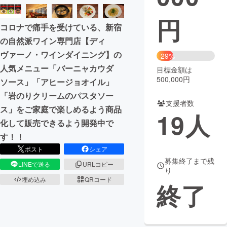
円
まちづくり・地域活性化
コロナで痛手を受けている、新宿
の自然派ワイン専門店【ディ
CAMPFIRE for Social Good
CAMPFIRE Creation
ヴァーノ・ワインダイニング】の
29%
CAMPFIREふるさと納税
machi-ya
コミュニティ
人気メニュー「バーニャカウダ
目標金額は
500,000円
ソース」「アヒージョオイル」
「岩のりクリームのパスタソー
支援者数
ス」をご家庭で楽しめるよう商品
19
人
化して販売できるよう開発中で
す！！
ポスト
シェア
募集終了まで残
LINEで送る
URLコピー
り
埋め込み
QRコード
終了