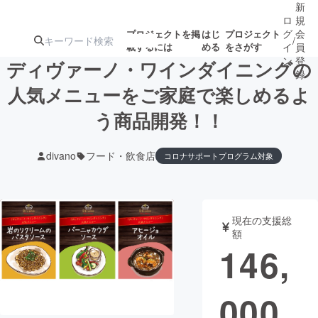
新
ロ
規
グ
会
プロジェクトを掲
はじ
プロジェクト
/
載するには
める
をさがす
イ
員
ン
登
ディヴァーノ・ワインダイニングの
録
人気メニューをご家庭で楽しめるよ
う商品開発！！
人気のプロ
注目のリ
注目の新着プロ
募集終了が近いプ
もうすぐ公開
ジェクト
ターン
ジェクト
ロジェクト
されます
divano
フード・飲食店
コロナサポートプログラム対象
アート・写真
音楽
現在の支援総
テクノロジー・ガジェット
ゲーム・サ
額
146,
映像・映画
書籍・雑誌
000
ビジネス・起業
チャレンジ