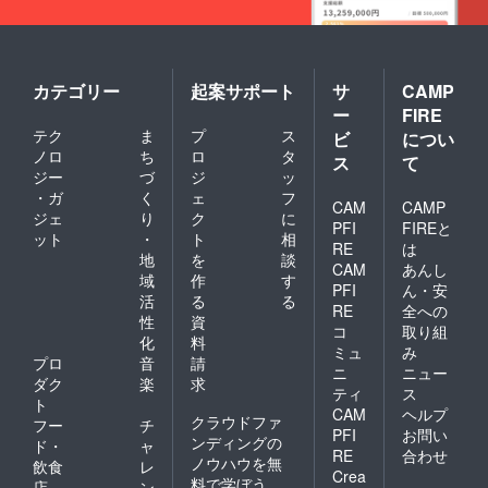
カテゴリー
起案サポート
サ
CAMP
ー
FIRE
テク
ま
プ
ス
ビ
につい
ノロ
ち
ロ
タ
ス
て
ジー
づ
ジ
ッ
・ガ
く
ェ
フ
CAM
CAMP
ジェ
り
ク
に
PFI
FIREと
ット
・
ト
相
RE
は
地
を
談
CAM
あんし
域
作
す
PFI
ん・安
活
る
る
RE
全への
性
資
コ
取り組
化
料
ミュ
み
プロ
音
請
ニ
ニュー
ダク
楽
求
ティ
ス
ト
CAM
ヘルプ
クラウドファ
フー
チ
PFI
お問い
ンディングの
ド・
ャ
RE
合わせ
ノウハウを無
飲食
レ
Crea
料で学ぼう
店
ン