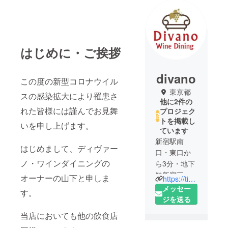
はじめに・ご挨拶
divano
この度の新型コロナウイル
東京都
スの感染拡大により罹患さ
他に2件の
れた皆様には謹んでお見舞
プロジェク
トを掲載し
いを申し上げます。
ています
新宿駅南
はじめまして、ディヴァー
口・東口か
ノ・ワインダイニングの
ら3分・地下
鉄新宿三丁
オーナーの山下と申しま
https://tiny-corp.com/divano/
目駅１分
メッセー
す。
の、ナチュ
ジを送る
ラルワイン
当店においても他の飲食店
の隠れ家ダ