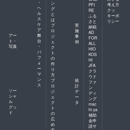
・
ン
考え方
PFI
ヘ
グ
クッ
RE
ル
と
キーポ
ふる
ス
は
リシー
さと
ケ
プ
実
納税
ア
ロ
施
AD
アー
舞
ジ
事
FOR
ト・
台
ェ
例
ALL
写真
・
ク
HIO
パ
ト
KOS
フ
の
HI
ォ
作
JFA
ー
り
クラ
マ
方
ウド
ン
プ
統
ファ
ス
ロ
計
ン
ソー
ジ
デ
ディ
シャ
ェ
ー
ング
ル
ク
タ
mac
グッ
ト
hi-ya
ド
の
補助
広
金申
め
請サ
方