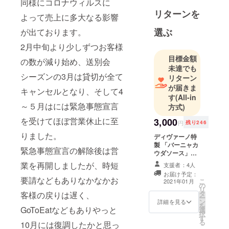
同様にコロナウィルスに
イニング。
リターンを
ジビエなど
よって売上に多大なる影響
料理も充実
選ぶ
が出ております。
で、ソファ
2月中旬より少しずつお客様
でゆったり
目標金額
くつろげる
の数が減り始め、送別会
未達でも
お店です。
シーズンの3月は貸切が全て
リターン
が届きま
キャンセルとなり、そして4
す
(All-in
～５月はには緊急事態宣言
方式)
を受けてほぼ営業休止に至
3,000
円
残り246
りました。
ディヴァーノ特
製 「バーニャカ
緊急事態宣言の解除後は営
ウダソース」
「アヒージョオ
業を再開しましたが、時短
支援者：4人
イル」 「岩のり
お届け予定：
クリームのパス
要請などもありなかなかお
こ
2021年01月
の
タソース」 各１
リ
タ
人前（計３個）
客様の戻りは遅く、
ー
ン
+ ディヴァーノ
詳細を見る
を
GoToEatなどもありやっと
選
特製マスクケー
択
す
ス１個 + 配送料
る
10月には復調したかと思っ