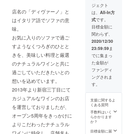
ジェクト
店名の「ディヴァーノ」と
は、
All-In方
式
です。
はイタリア語でソファの意
目標金額に
味。
関わらず、
お気に入りのソファで過ご
2020/12/30
すようなくつろぎのひとと
23:59:59
ま
きを、美味しい料理と厳選
でに集まっ
た金額が
のナチュラルワインと共に
ファンディ
過ごしていただきたいとの
ングされま
想いを込めています。
す。
2013年より新宿三丁目にて
カジュアルなワインのお店
支援に関するよ
くある質問
を運営しておりましたが、
手数料はいく
オープン5周年をきっかけに
らかかります
か？
よりこだわったナチュラル
目標金額に届
ワインに特化し、店舗名も