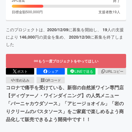
終了
29
%達成
目標金額
500,000
円
支援者数
19
人
このプロジェクトは、
2020/12/09
に募集を開始し、
19
人の支援
により
146,000
円の資金を集め、
2020/12/30
に募集を終了しま
した
もう一度プロジェクトをやってほしい
ポスト
シェア
LINEで送る
URLコピー
埋め込み
QRコード
コロナで痛手を受けている、新宿の自然派ワイン専門店
【ディヴァーノ・ワインダイニング】の人気メニュー
「バーニャカウダソース」「アヒージョオイル」「岩の
りクリームのパスタソース」をご家庭で楽しめるよう商
品化して販売できるよう開発中です！！