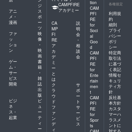
tion
各種規定
CAMPFIRE
ジ
CAM
アカデミー
アニ
ス
利用規
PFI
メ・
ポ
約
RE
漫画
ー
CA
説
細則
for
ツ
MP
明
プライ
Soci
ファ
映
FI
会
バシー
al
ッ
像
RE
・
ポリ
Goo
ショ
・
ア
相
シー
d
ン
映
カ
談
特定商
CAM
画
デ
会
取引法
PFI
ゲー
書
ミ
に基づ
RE
ム・
籍
ー
く表記
for
サー
・
と
情報セ
Ente
ビス
雑
は
キュリ
rtain
開発
誌
ク
サ
ティ方
men
出
ラ
ポ
針
t
版
ウ
ー
反社基
CAM
ビジ
ビ
ド
ト
本方針
PFI
ネ
ュ
フ
サ
カスタ
RE
ス・
ー
ァ
ー
マーハ
for
起業
テ
ン
ビ
ラスメ
Spor
ィ
デ
ス
ントに
ts
ー
ィ
対する
CAM