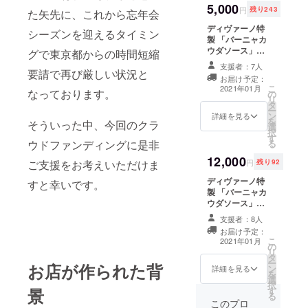
5,000
円
残り243
た矢先に、これから忘年会
ディヴァーノ特
シーズンを迎えるタイミン
製 「バーニャカ
ウダソース」
グで東京都からの時間短縮
「アヒージョオ
支援者：7人
イル」 「岩のり
要請で再び厳しい状況と
お届け予定：
クリームのパス
こ
2021年01月
なっております。
の
タソース」 各２
リ
タ
人前（計６個）
ー
ン
+ ディヴァーノ
詳細を見る
を
そういった中、今回のクラ
選
特製マスクケー
択
す
ス２個 + 配送料
る
ウドファンディングに是非
12,000
円
残り92
ご支援をお考えいただけま
ディヴァーノ特
すと幸いです。
製 「バーニャカ
ウダソース」
「アヒージョオ
支援者：8人
イル」 「岩のり
お届け予定：
クリームのパス
こ
2021年01月
の
タソース」 各５
リ
タ
人前（計１５
ー
お店が作られた背
ン
個） + ディ
詳細を見る
を
選
ヴァーノ特製マ
択
す
景
スクケース３個
る
+ 配送料
このプロ