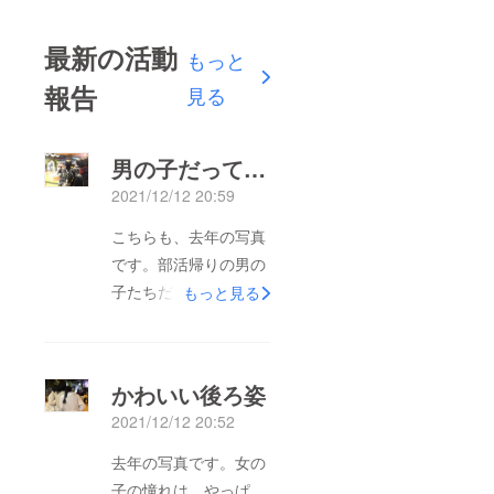
最新の活動
もっと
報告
見る
男の子だって…
2021/12/12 20:59
こちらも、去年の写真
です。部活帰りの男の
子たちだって、興味
もっと見る
津々！高校卒業して、
大学生になって都会に
行っても…将来、お嫁
かわいい後ろ姿
さんを連れて帰ってき
2021/12/12 20:52
てほしいな。みんな、
故郷が大好き～♡今年
去年の写真です。女の
は、いつもの場所がコ
子の憧れは…やっぱ