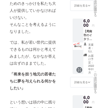
特別チ
せてい
タ
でとな
ためのきっかけを私たち大
ー
ケッ
ただき
ン
りま
詳細を見る
を
ト！】
ます。
選
す。備
人が提供していかなければ
択
ご利用
応援店
す
考欄に
る
サービ
いけない。
舗１店
必ずご
6,0
スのお
舗当た
希望さ
そんなことを考えるように
会計合
00
り１回
れる席
円
計金額
のみご
数をご
なりました。
【周南
から
使用で
明記く
市のイ
10%off
きま
ださ
タリア
させて
す。 お
い。 ※
では、私が若い世代に提供
ンレス
いただ
会計金
優先席
支援
トラン
きま
額が
の有効
者：
できるものは何かと考えて
「Bam
す。 チ
3000円
0人
時間は
boo」で
ケット
を超え
みましたが、なかなか答え
当時の
お届
使え
は、個
た場合
け予
17時
る、
は出ずのままでした。
別に
定：
に合計
半〜18
10%off
2022
PDF
金額か
時。18
年01
特別チ
データ
ら10%
時〜の
こ
月
「将来を担う地元の若者た
ケッ
で送ら
の
お値引
式の際
リ
ト！】
せてい
タ
きさせ
には同
ー
ちに夢を与えられる何かを
ご利用
ただき
ン
ていた
詳細を見る
じ席を
を
サービ
ます。
選
だきま
優先し
したい」
択
スのお
応援店
す
す。 チ
てご利
る
会計合
舗１店
ケット
用して
6,0
計金額
舗当た
をご使
いただ
から
00
り１回
という想いは頭の中に残り
用の際
くこと
円
10%off
のみご
は、必
はでき
【周南