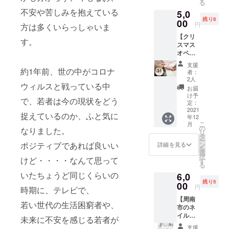
る
不安や苦しみを抱えている
5,0
残り8
00
円
方は多くいらっしゃいま
【クリ
す。
スマス
オペラ
ミニコ
支援
ンサー
約1年前、世の中がコロナ
者：
ト優先
2人
ウィルスと戦っている中
席】 イ
お届
ベント
け予
で、若者は今の現状をどう
当日の
定：
結婚式
2021
捉えているのか、ふと気に
年12
開始30
こ
月
分前で
の
なりました。
リ
ある17
タ
ー
時30
ポジティブであれば良いい
ン
詳細を見る
を
分〜18
選
択
けど・・・・なんて思って
時に行
す
る
われる
いたちょうど同じくらいの
6,0
ミニオ
残り5
ペラコ
00
円
時期に、テレビで、
ンサー
【周南
トの最
若い世代の生活困窮者や、
市のネ
前列〜
イルサ
２列目
未来に不安を感じる若者が
ロン
に優先
支援