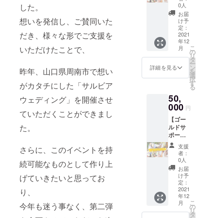
ス】 お
場横
みご使
0人
した。
願いし
礼の
オーロ
用でき
ます。
お届
メール
ラビ
想いを発信し、ご賛同いた
ます。
け予
有効期
を送ら
ジョン
定：
チケッ
限は
だき、様々な形でご支援を
せてい
2021
に支援
トをご
2022年
年12
ただき
者様と
使用の
2月〜
こ
月
いただけたことで、
ます。
してご
の
際は、
2023年
リ
会場内
希望の
タ
必ず店
1月の１
ー
に支援
お名前
ン
舗様に
詳細を見る
年間で
昨年、山口県周南市で想い
を
者とし
（小サ
選
チケッ
す。
択
てご希
イズ）
す
トのご
がカタチにした「サルビア
る
望のお
を掲示
提示を
50,
名前
させて
ウェディング」を開催させ
お願い
（中）
000
いただ
しま
円
を掲示
ていただくことができまし
きま
す。 有
【ゴー
させて
す。 ※
効期限
た。
ルドサ
いただ
掲載時
は2022
ポー
きま
にご希
年2月〜
ター
す。 ま
望する
2023年
支援
さらに、このイベントを持
コー
た、会
お名
1月の１
者：
ス】 お
場横
前、会
0人
年間で
続可能なものとして作り上
礼の
オーロ
社様名
す。
お届
メール
ラビ
などを
け予
げていきたいと思ってお
を送ら
ジョン
定：
備考欄
せてい
2021
に支援
り、
にご明
年12
ただき
者様と
記くだ
こ
月
ます。
今年も迷う事なく、第二弾
してご
の
さい。
リ
会場内
希望の
タ