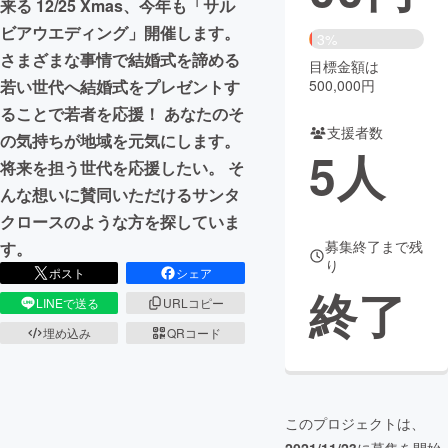
来る 12/25 Xmas、今年も「サル
ビアウエディング」開催します。
まちづくり・地域活性化
3%
さまざまな事情で結婚式を諦める
目標金額は
500,000円
若い世代へ結婚式をプレゼントす
CAMPFIRE for Social Good
CAMPFIRE Creation
ることで若者を応援！ あなたのそ
CAMPFIREふるさと納税
machi-ya
コミュニティ
支援者数
の気持ちが地域を元気にします。
5
人
将来を担う世代を応援したい。 そ
んな想いに賛同いただけるサンタ
クロースのような方を探していま
募集終了まで残
す。
り
ポスト
シェア
終了
LINEで送る
URLコピー
埋め込み
QRコード
このプロジェクトは、