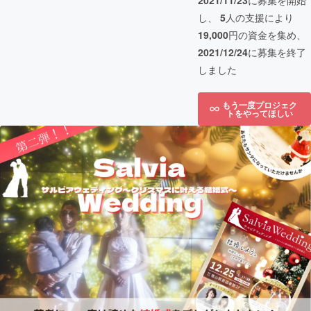
2021/11/23
に募集を開始
し、
5
人の支援により
19,000
円の資金を集め、
2021/12/24
に募集を終了
しました
もう一度プロジェク
トをやってほしい