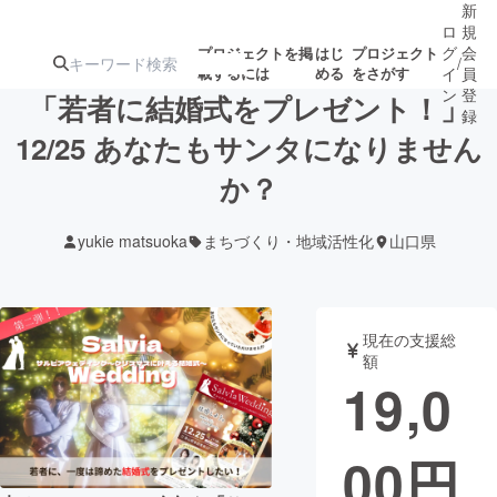
新
ロ
規
グ
会
プロジェクトを掲
はじ
プロジェクト
/
載するには
める
をさがす
イ
員
ン
登
「若者に結婚式をプレゼント！」
録
12/25 あなたもサンタになりません
か？
人気のプロ
注目のリ
注目の新着プロ
募集終了が近いプ
もうすぐ公開
ジェクト
ターン
ジェクト
ロジェクト
されます
yukie matsuoka
まちづくり・地域活性化
山口県
アート・写真
音楽
現在の支援総
テクノロジー・ガジェット
ゲーム・サ
額
19,0
映像・映画
書籍・雑誌
00
円
ビジネス・起業
チャレンジ