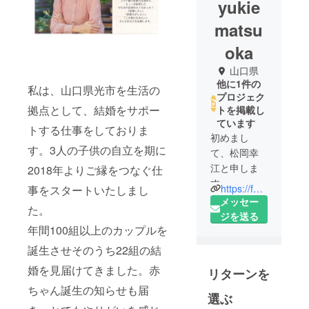
yukie
matsu
oka
山口県
他に1件の
私は、山口県光市を生活の
プロジェク
拠点として、結婚をサポー
トを掲載し
ています
トする仕事をしておりま
初めまし
す。3人の子供の自立を期に
て、松岡幸
江と申しま
2018年よりご縁をつなぐ仕
す。
https://foryou-konkatsu.net
事をスタートいたしまし
私は、山口
メッセー
た。
県で婚活サ
ジを送る
ポートの仕
年間100組以上のカップルを
事をしてお
誕生させそのうち22組の結
ります。
婚を見届けてきました。赤
リターンを
人生の目標
ちゃん誕生の知らせも届
は「孫100人
選ぶ
プロジェク