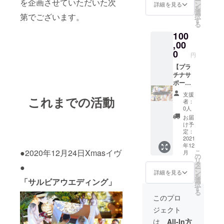
ー
を企画させていただいた次
に支援
お名前
ン
詳細を見る
を
者とし
（中サ
選
第でございます。
択
てご希
イズ）
す
る
望のお
を掲示
100
名前
させて
（大）
,00
いただ
を掲示
きま
0
円
させて
す。 ※
いただ
【プラ
掲載時
きま
チナサ
にご希
す。 ま
ポー
望する
た、会
ター
お名
支援
これまでの活動
場横
コー
前、会
者：
オーロ
ス】 お
社様名
0人
ラビ
礼の
などを
お届
ジョン
メール
備考欄
け予
に支援
を送ら
にご明
定：
者様と
せてい
2021
記くだ
年12
してご
ただき
さい。
●2020年12月24日Xmasイヴ
こ
月
希望の
ます。
の
リ
お名前
会場内
タ
●
ー
（大サ
に支援
ン
詳細を見る
を
イズ）
者とし
選
「サルビアウエディング」
択
を掲示
てご希
す
る
させて
望のお
このプロ
いただ
名前
ジェクト
きま
（特
す。 ※
大）を
は、
All-In方