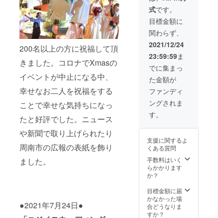
掲載時
掲示さ
式
です。
にご希
せてい
望する
ただき
目標金額に
お名
ます。
関わらず、
前、会
また、
社様名
会場横
2021/12/24
200名以上の方に祝福して頂
などを
オーロ
23:59:59
ま
備考欄
ラビ
きました。コロナでXmasの
にご明
ジョン
でに集まっ
記くだ
に支援
イベントが中止になる中、
た金額が
さい。
者様と
してご
幸せなお二人を祝福をする
ファンディ
希望の
ングされま
ことで幸せな気持ちになっ
お名前
（特大
す。
たと好評でした。ニュース
サイ
ズ）を
や新聞で取り上げられたり
掲示さ
支援に関するよ
せてい
周南市の広報の表紙を飾り
くある質問
ただき
ます。
手数料はいく
ました。
※掲載時
らかかります
にご希
か？
望する
お名
目標金額に届
前、会
かなかった場
●2021年7月24日●
社様名
合どうなりま
などを
すか？