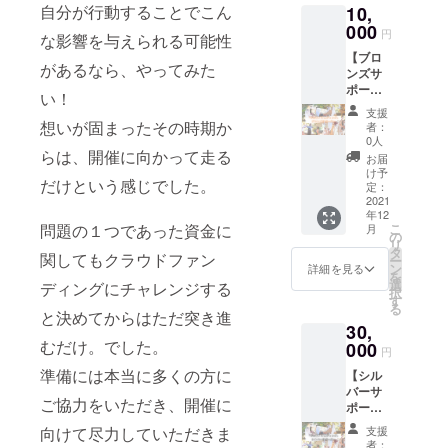
自分が行動することでこん
10,
スパご
1枚当た
ず店舗
利用の
000
り１回
様にチ
円
な影響を与えられる可能性
お会計
のみご
ケット
【ブロ
合計金
使用で
のご提
があるなら、やってみた
ンズサ
額から
きま
示をお
ポー
10%off
す。 お
願いし
い！
ター
させて
会計金
ます。
支援
コー
いただ
額が
想いが固まったその時期か
有効期
者：
ス】 お
きま
3000円
0人
限は
礼の
らは、開催に向かって走る
す。
を超え
2022年
お届
メール
https://t
た場合
け予
2月〜
だけという感じでした。
を送ら
rinity-
定：
に合計
2023年
せてい
2021
hairdes
金額か
1月の１
年12
ただき
ign.com
ら10%
年間で
こ
問題の１つであった資金に
月
ます。
チケッ
の
お値引
す。
リ
会場内
トは、
タ
きさせ
関してもクラウドファン
ー
に支援
個別に
ン
ていた
詳細を見る
を
者とし
PDF
選
だきま
ディングにチャレンジする
択
てご希
データ
す
す。 チ
る
望のお
で送ら
と決めてからはただ突き進
ケット
30,
名前
せてい
をご使
むだけ。でした。
（小）
000
ただき
用の際
円
を掲示
ます。
は、必
準備には本当に多くの方に
【シル
させて
1枚当た
ず店舗
バーサ
いただ
り１
様にチ
ご協力をいただき、開催に
ポー
きま
回、
ケット
ター
す。 ま
ヘッド
のご提
支援
向けて尽力していただきま
コー
た、会
スパの
示をお
者：