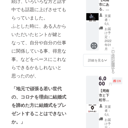
続け、いろいろな方と話す
させて
使用で
ず店舗
ませ
市にあ
いただ
きま
様にチ
ん。 ※
中でも話題に上げさせても
る、
きま
す。 お
ケット
優先席
オー
す。
会計金
のご提
は最前
支援
らっていました。
ダー
http://w
額が
示をお
者：
列〜２
スーツ
ww.itali
5000円
0人
願いし
列目の
ふとした時に、ある人から
専門店
ano-
を超え
ます。
お届
中で、
「La
bambo
た場合
け予
いただいたヒントが鍵と
有効期
ご支援
cuore
o.com
定：
に合計
限は
の順で
」で使
2022
チケッ
なって、自分や自分の仕事
金額か
2022年
決定さ
年01
える、
トは、
ら10%
2月〜
せてい
こ
月
に関係している事、得意な
10%off
個別に
の
お値引
2023年
ただき
リ
特別チ
PDF
タ
きさせ
1月の１
ます。
ー
事。などをベースにこれな
ケッ
データ
ン
ていた
詳細を見る
年間で
ご希望
を
ト！】
で送ら
選
だきま
す。
のお席
らできるかもしれないと
択
ご利用
せてい
す
す。 チ
はお選
る
サービ
ただき
ケット
思ったのが、
びいた
6,0
スのお
ます。
をご使
だくこ
残り5
会計合
00
1枚当た
用の際
円
とはで
計金額
り１回
「地元で頑張る若い世代
は、必
きませ
【周南
から
のみご
ず店舗
ん。
市と下
10%off
の、コロナを理由に結婚式
使用で
様にチ
松市に
させて
きま
ケット
を諦めた方に結婚式をプレ
ある焼
いただ
す。 お
のご提
支援
肉展
きま
会計金
示をお
者：
ゼントすることはできない
「ホル
す。
額が
0人
願いし
モン横
https://l
3000円
ます。
お届
か。」
丁」で
ascivo-
を超え
け予
有効期
使え
lacuore
定：