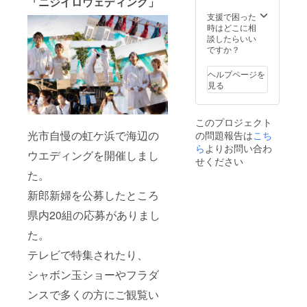
「ニジイロウェディング」
備考欄
にご明
支援で困った
記くだ
時はどこに相
さい。
談したらいい
ですか？
ヘルプページを
見る
このプロジェクト
光市自慢の虹ケ浜で海辺の
の問題報告は
こち
ら
よりお問い合わ
ウエディングを開催しまし
せください
た。
新郎新婦を公募したところ
県内20組の応募がありまし
た。
テレビで特集されたり、
シャボン玉ショーやフラダ
ンスで多くの方にご観覧い