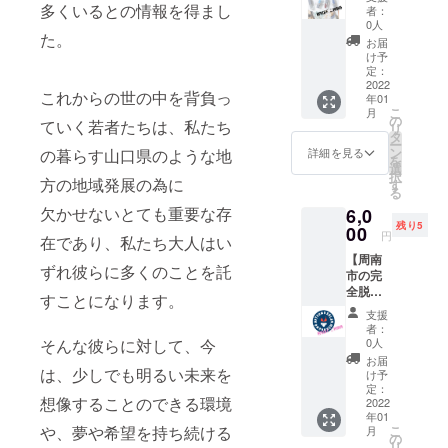
「Happi
席を確
多くいるとの情報を得まし
者：
y」で使
保いた
0人
た。
える、
しま
お届
10%off
す。 プ
け予
特別チ
ロジェ
定：
ケッ
2022
クト終
これからの世の中を背負っ
年01
ト！】
了後、
こ
月
ご利用
ご登録
の
ていく若者たちは、私たち
リ
サービ
いただ
タ
ー
スのお
いた
ン
の暮らす山口県のような地
詳細を見る
を
会計合
メール
選
択
計金額
方の地域発展の為に
アドレ
す
る
から
スにお
欠かせないとても重要な存
6,0
10%off
席の確
残り5
させて
00
保証明
円
在であり、私たち大人はい
いただ
書を
【周南
きま
データ
ずれ彼らに多くのことを託
市の完
す。
で送付
全脱毛
https://
させて
すことになります。
プライ
nail-
いただ
支援
ベート
happily.
きま
者：
サロン
com チ
そんな彼らに対して、今
す。 ※1
0人
「MEN
ケット
回のご
お届
AND
は、少しでも明るい未来を
は、個
支援に
け予
WO」で
別に
定：
つき確
想像することのできる環境
使え
2022
PDF
保可能
年01
る、
データ
な席は
や、夢や希望を持ち続ける
こ
月
10%off
で送ら
の
２席ま
リ