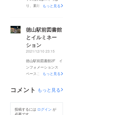
ンサート会場へそして
り、素敵なお嫁さんに
もっと見る
ブライダルクリスマス
なることかな？将来、
イルミネーションだっ
素敵なパートナーを見
て楽しめる。若者に夢
つけて幸せになって欲
徳山駅前図書館
を与える「サルビアウ
しいな！周南市で素敵
とイルミネー
エディング」今年も開
な暮らしをする若者を
催します。
ション
増やしていきたいサル
ビアウエディングプロ
2021/12/10 23:15
ジェクト
徳山駅前図書館2F イ
ンフォメーションス
ペースここで、オープ
もっと見る
ンウエディングを開催
します。日ごろは、通
コメント
もっと見る
勤や通学でにぎわう場
所が結婚式場に…♡大
通りにはイルミネー
投稿するには
ログイン
が
ションが綺麗に輝き毎
必要です。