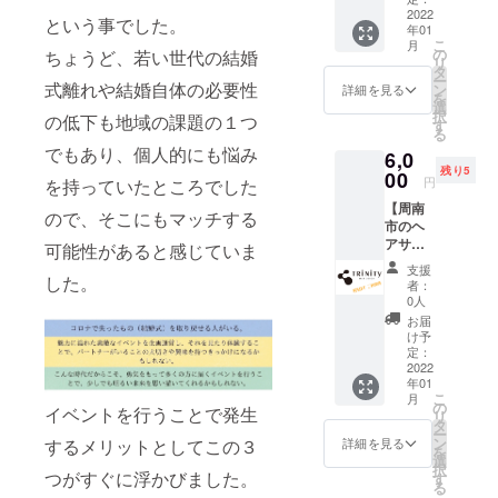
た場合
限は
る、
2022
.com チ
に合計
2022年
という事でした。
年01
10%off
ケット
金額か
2月〜
こ
月
特別チ
は、個
の
ちょうど、若い世代の結婚
ら10%
2023年
リ
ケッ
別に
タ
お値引
1月の１
ー
ト！】
式離れや結婚自体の必要性
PDF
ン
きさせ
詳細を見る
年間で
を
ご利用
データ
選
ていた
す。
択
の低下も地域の課題の１つ
サービ
で送ら
す
だきま
る
スのお
せてい
す。 チ
でもあり、個人的にも悩み
6,0
会計合
ただき
ケット
残り5
計金額
00
ます。
をご使
円
を持っていたところでした
から
1枚当た
用の際
【周南
10%off
り１回
は、必
ので、そこにもマッチする
市のヘ
させて
のみご
ず店舗
アサロ
いただ
可能性があると感じていま
使用で
様にチ
ン
きま
きま
ケット
支援
「TRiNi
した。
す。
す。 合
のご提
者：
Ty
http://h
計金額
0人
示をお
HAIR
oruyok
から
願いし
お届
DESIG
o.com
10%お
け予
ます。
N」の
チケッ
定：
値引き
有効期
ヘッド
2022
トは、
させて
限は
年01
スパ限
個別に
いただ
2022年
こ
月
定
PDF
の
きま
2月〜
イベントを行うことで発生
リ
10%off
データ
タ
す。 チ
2023年
ー
特別チ
で送ら
ン
ケット
するメリットとしてこの３
詳細を見る
1月の１
を
ケッ
せてい
選
をご使
年間で
択
ト！】
つがすぐに浮かびました。
ただき
す
用の際
す。
る
ヘッド
ます。
は、必