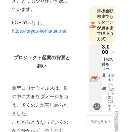
き、とてもやりがいを感じ
ト」で、世
ています。
目標金額
代を超えて
未達でも
子供、孫を
FOR YOU↓↓↓
リターン
見せていき
が届きま
https://foryou-konkatsu.net
たい！
す
(All-in
人の笑顔の
方式)
ために、残
3,0
りの人生全
00
円
力で頑張り
プロジェクト起案の背景と
【お気
ます！
持ち
想い
コー
クラウド
ス】 お
ファンディ
支援
礼の
者：
ング初挑戦
メール
3人
新型コロナウィルスは、世
を送ら
ですが、よ
お届
せてい
け予
ろしくお願
の中に大きなダメージを与
ただき
定：
いいたしま
ます。
2021
え、多くの方が苦しめられ
年12
こ
月
の
ました。
リ
タ
ー
これからどうなっていくの
ン
詳細を見る
を
選
択
かも分からず、今もなお、
す