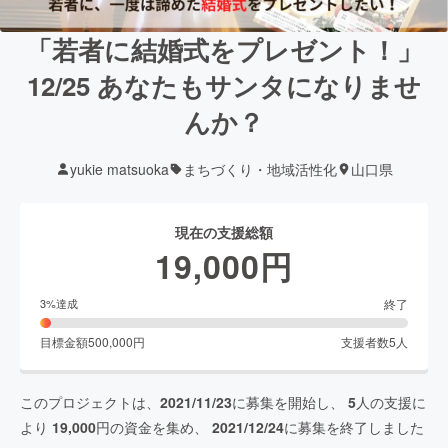
「若者に結婚式をプレゼント！」
12/25 あなたもサンタになりませ
んか？
yukie matsuoka
まちづくり・地域活性化
山口県
現在の支援総額
19,000
円
終了
3
%達成
目標金額
500,000
円
支援者数
5
人
このプロジェクトは、
2021/11/23
に募集を開始し、
5
人の支援に
より
19,000
円の資金を集め、
2021/12/24
に募集を終了しました