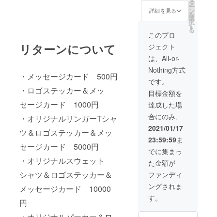
で使え
コロナ
タ
ウェッ
ー
る
ウイル
ン
トシャ
詳細を見る
を
10％OF
スの影
選
ツはワ
択
Fクーポ
響で
す
ンサイ
る
ンを送
POPUP
ズのみ
このプロ
らせて
が中止
となり
リターンについて
ジェクト
いただ
になっ
ます。
きま
た場合
ス
は、All-or-
す。
は、オ
ウェッ
Nothing方式
（クー
ンライ
トシャ
・メッセージカード 500円
ポンは
ン販売
ツ サ
です。
POPUP
を行う
イズ 着
・ロゴステッカー＆メッ
目標金額を
期間中
予定で
丈
のみ有
すので
セージカード 1000円
７０ 身
達成した場
効とな
そこで
幅
合にのみ、
りま
・オリジナルリンガーTシャ
使える
５８ 肩
す。）
クーポ
幅
2021/01/17
ツ＆ロゴステッカー＆メッ
＊新型
ンを配
５２ 袖
23:59:59
ま
コロナ
布いた
丈
セージカード 5000円
ウイル
しま
６０ こ
でに集まっ
スの影
す。 ス
ちら
・オリジナルスウェット
た金額が
響で
ウェッ
は、送
POPUP
トシャ
料/税込
シャツ＆ロゴステッカー＆
ファンディ
が中止
ツはワ
みと
ングされま
になっ
メッセージカード 10000
ンサイ
なって
た場合
ズのみ
おりま
す。
円
は、オ
となり
す。
ンライ
ます。
・オリジナルパーカー＆ロ