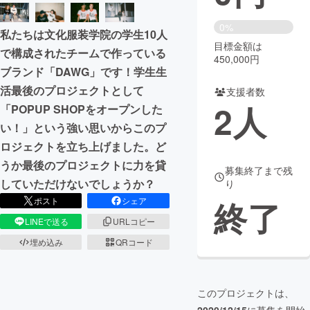
まちづくり・地域活性化
0%
私たちは文化服装学院の学生10人
目標金額は
で構成されたチームで作っている
450,000円
CAMPFIRE for Social Good
CAMPFIRE Creation
ブランド「DAWG」です！学生生
CAMPFIREふるさと納税
machi-ya
コミュニティ
活最後のプロジェクトとして
支援者数
2
人
「POPUP SHOPをオープンした
い！」という強い思いからこのプ
ロジェクトを立ち上げました。ど
うか最後のプロジェクトに力を貸
募集終了まで残
していただけないでしょうか？
り
終了
ポスト
シェア
LINEで送る
URLコピー
埋め込み
QRコード
このプロジェクトは、