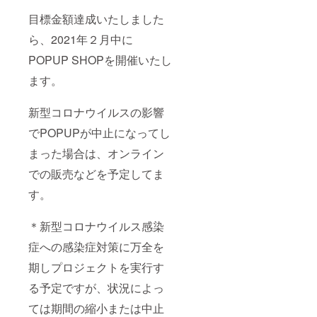
５２ 袖
丈
目標金額達成いたしました
６３ こ
ちら
ら、2021年２月中に
は、送
料/税込
POPUP SHOPを開催いたし
みと
ます。
なって
おりま
す。
新型コロナウイルスの影響
でPOPUPが中止になってし
まった場合は、オンライン
での販売などを予定してま
す。
＊新型コロナウイルス感染
症への感染症対策に万全を
期しプロジェクトを実行す
る予定ですが、状況によっ
ては期間の縮小または中止