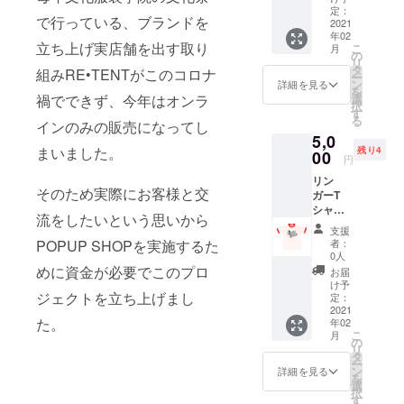
カー、
定：
で行っている、ブランドを
メッ
2021
年02
セージ
立ち上げ実店舗を出す取り
こ
月
カード
の
リ
を送ら
タ
組みRE•TENTがこのコロナ
ー
せてい
ン
詳細を見る
を
ただき
選
禍でできず、今年はオンラ
択
ます。
す
る
リン
インのみの販売になってし
5,0
ガーT
まいました。
残り4
シャ
00
円
ツ XS
リン
サイズ
そのため実際にお客様と交
ガーT
着
シャツS
丈
流をしたいという思いから
サイズ
６４ 身
支援
とロゴ
幅
者：
POPUP SHOPを実施するた
ステッ
４４ 袖
0人
カー、
丈
めに資金が必要でこのプロ
お届
メッ
２３ こ
け予
セージ
ジェクトを立ち上げまし
ちら
定：
カード
2021
は、送
た。
年02
を送ら
料/税込
こ
月
せてい
みと
の
リ
ただき
なって
タ
ー
ます。
おりま
ン
詳細を見る
を
リン
す。
選
択
ガーT
す