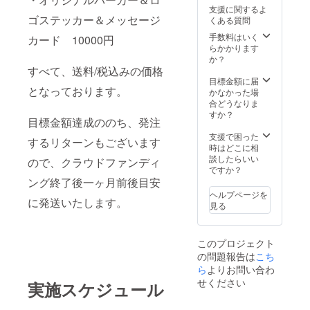
ン販売
ス
支援に関するよ
を行う
ウェッ
ゴステッカー＆メッセージ
くある質問
予定で
トシャ
すので
ツ サ
手数料はいく
カード 10000円
そこで
イズ 着
らかかります
使える
丈
か？
クーポ
７０ 身
すべて、送料/税込みの価格
ンを配
幅
目標金額に届
となっております。
布いた
５８ 肩
かなかった場
しま
幅
合どうなりま
す。 オ
５２ 袖
すか？
目標金額達成ののち、発注
リジナ
丈
ルパー
６０ こ
支援で困った
するリターンもございます
カーは
ちら
時はどこに相
ワンサ
は、送
談したらいい
ので、クラウドファンディ
イズの
料/税込
ですか？
みとな
みと
ング終了後一ヶ月前後目安
りま
なって
ヘルプページを
す。
に発送いたします。
おりま
見る
パー
す。
カー
サイズ
このプロジェクト
着
の問題報告は
こち
丈
７０ 身
ら
よりお問い合わ
幅
せください
実施スケジュール
６０ 肩
幅