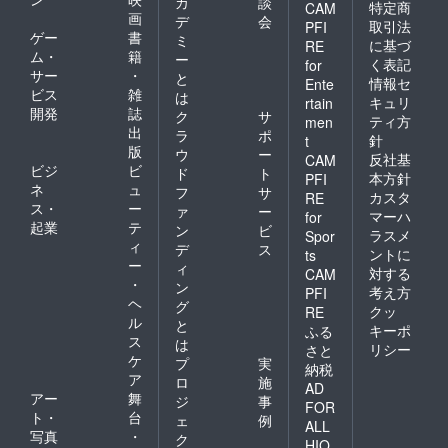
カ
談
特定商
CAM
画
デ
会
取引法
PFI
ゲー
書
ミ
に基づ
RE
ム・
籍
ー
く表記
for
サー
・
と
情報セ
Ente
ビス
雑
は
キュリ
rtain
開発
誌
ク
サ
ティ方
men
出
ラ
ポ
針
t
版
ウ
ー
反社基
CAM
ビジ
ビ
ド
ト
本方針
PFI
ネ
ュ
フ
サ
カスタ
RE
ス・
ー
ァ
ー
マーハ
for
起業
テ
ン
ビ
ラスメ
Spor
ィ
デ
ス
ントに
ts
ー
ィ
対する
CAM
・
ン
考え方
PFI
ヘ
グ
クッ
RE
ル
と
キーポ
ふる
ス
は
リシー
さと
ケ
プ
実
納税
ア
ロ
施
AD
アー
舞
ジ
事
FOR
ト・
台
ェ
例
ALL
写真
・
ク
HIO