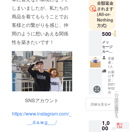
全額返金
である
しまいましたが、私たちの
されます
「DAWG」は
(All-or-
商品を着てもらうことでお
スラング用
Nothing
客様との繋がりを感じ、仲
語で「仲
方式)
間」の意味
500
間のように想いあえる関係
円
を持つ
性を築きたいです！
メッ
「DAWG」と
セージ
映画「Lord
カード
を送ら
Of
支援
せてい
者：
Dogtown」
ただき
1人
の世界観を
ます。
お届
こちら
け予
もとに名付
は、送
定：
けました。
料/税込
2021
年02
みと
今までとは
こ
月
なって
の
違い、人と
リ
おりま
タ
SNSアカウント
ー
は簡単に会
す。
ン
詳細を見る
を
えない環境
選
択
https://www.instagram.com/_
す
になってし
る
__d.a.w.g___/
まいました
1,0
残り
00
150
が、私たち
円