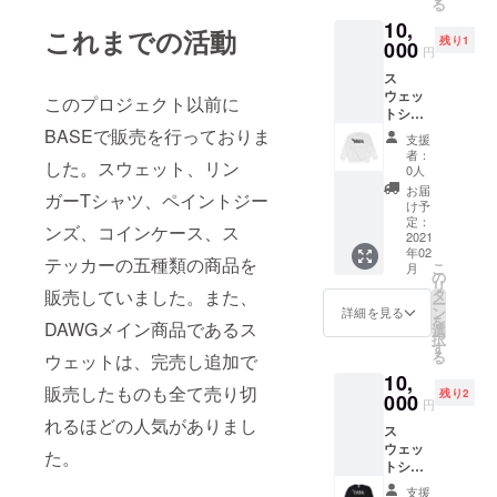
る
シャ
10,
ツ Sサ
これまでの活動
残り1
イズ 着
000
円
丈
ス
６７ 身
ウェッ
幅
このプロジェクト以前に
トシャ
４７ 袖
ツ(ホワ
丈
BASEで販売を行っておりま
支援
イト)と
２３ こ
者：
した。スウェット、リン
ロゴス
ちら
0人
テッ
は、送
お届
ガーTシャツ、ペイントジー
カー、
料/税込
け予
メッ
みと
定：
ンズ、コインケース、ス
セージ
2021
なって
年02
カー
おりま
テッカーの五種類の商品を
こ
月
ド、
す。
の
リ
POPUP
タ
販売していました。また、
ー
で使え
ン
詳細を見る
を
る
DAWGメイン商品であるス
選
択
10％OF
す
る
ウェットは、完売し追加で
Fクーポ
10,
ンを送
販売したものも全て売り切
残り2
らせて
000
円
いただ
れるほどの人気がありまし
ス
きま
ウェッ
す。
た。
トシャ
（クー
ツ(ブ
ポンは
支援