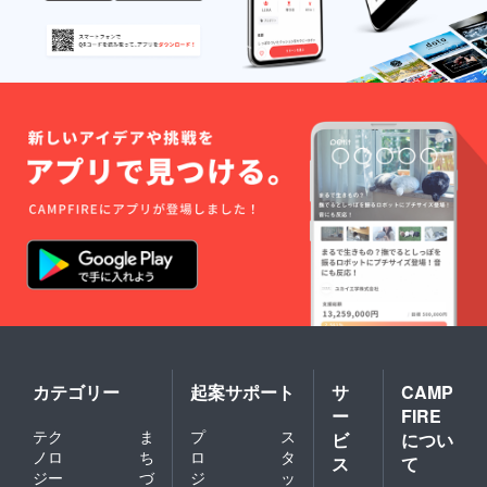
カテゴリー
起案サポート
サ
CAMP
ー
FIRE
テク
ま
プ
ス
ビ
につい
ノロ
ち
ロ
タ
ス
て
ジー
づ
ジ
ッ