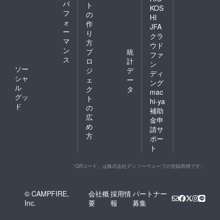
パ
ト
KOS
フ
の
HI
ォ
作
JFA
ー
り
クラ
マ
方
ウド
ン
プ
統
ファ
ス
ロ
計
ン
ソー
ジ
デ
ディ
シャ
ェ
ー
ング
ル
ク
タ
mac
グッ
ト
hi-ya
ド
の
補助
広
金申
め
請サ
方
ポー
ト
「QRコード」は株式会社デンソーウェーブの登録商標です。
© CAMPFIRE,
会社概
採用情
パートナー
Inc.
要
報
募集