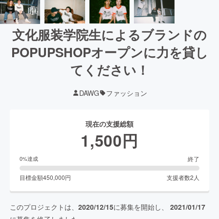
文化服装学院生によるブランドの
POPUPSHOPオープンに力を貸し
てください！
DAWG
ファッション
現在の支援総額
1,500
円
終了
0
%達成
目標金額
450,000
円
支援者数
2
人
このプロジェクトは、
2020/12/15
に募集を開始し、
2021/01/17
に募集を終了しました