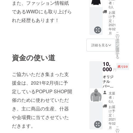
ラッ
POPUP
また、ファッション情報紙
者：
ク)、ロ
期間中
0人
ゴス
であるWWDにも取り上げら
のみ有
お届
テッ
効とな
け予
れた経歴もあります！
カー、
りま
定：
メッ
2021
す。）
年02
セージ
＊新型
こ
月
カー
コロナ
の
リ
ド、
ウイル
タ
ー
POPUP
スの影
ン
詳細を見る
を
で使え
響で
選
択
る
POPUP
す
資金の使い道
る
10％OF
が中止
10,
Fクーポ
になっ
残り20
ンを送
000
た場合
円
らせて
は、オ
ご協力いただき集まった支
オリジ
いただ
ンライ
ナル
きま
援金は、2021年2月頃に予
ン販売
パー
す。
を行う
定しているPOPUP SHOP開
カー、
（クー
予定で
支援
ロゴス
ポンは
すので
者：
催のために使わせていただ
テッ
POPUP
そこで
0人
カー、
期間中
使える
お届
き、主に商品の生産、什器
メッ
のみ有
クーポ
け予
セージ
効とな
定：
ンを配
や会場費に当てさせていた
カー
2021
りま
布いた
年02
ド、
す。）
だきます。
しま
こ
月
POPUP
＊新型
の
す。 ス
リ