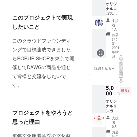
の商品を着
オリジ
ナルロ
てもらうこ
ゴス
とでお客様
このプロジェクトで実現
テッ
支援
との繋がり
カーと
者：
したいこと
メッ
1人
を感じ、仲
セージ
お届
間のように
カード
け予
このクラウドファウンディ
を送ら
想いあえる
定：
せてい
2021
ングで目標達成できました
関係性を築
年02
ただき
こ
月
きたいで
ます。
らPOPUP SHOPを東京で開
の
リ
こちら
す！
タ
ー
催してDAWGの商品を通じ
は、送
ン
詳細を見る
を
料/税込
選
て皆様と交流をしたいで
択
みと
す
る
なって
す。
5,0
おりま
残り8
す。
00
円
オリジ
ナルリ
ンガーT
プロジェクトをやろうと
シャツ
支援
XSサイ
思った理由
者：
ズとロ
0人
ゴス
お届
毎年文化服装学院の文化祭
テッ
け予