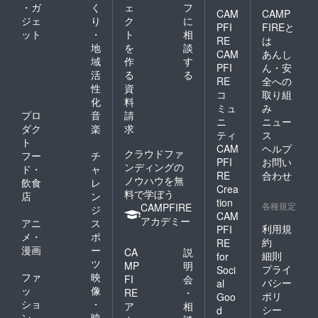
・ガ
く
ェ
フ
CAM
CAMP
ジェ
り
ク
に
PFI
FIREと
ット
・
ト
相
RE
は
地
を
談
CAM
あんし
域
作
す
PFI
ん・安
活
る
る
RE
全への
性
資
コ
取り組
化
料
ミュ
み
プロ
音
請
ニ
ニュー
ダク
楽
求
ティ
ス
ト
CAM
ヘルプ
クラウドファ
フー
チ
PFI
お問い
ンディングの
ド・
ャ
RE
合わせ
ノウハウを無
飲食
レ
Crea
料で学ぼう
店
ン
tion
各種規定
CAMPFIRE
ジ
CAM
アカデミー
アニ
ス
利用規
PFI
メ・
ポ
約
RE
漫画
ー
CA
説
細則
for
ツ
MP
明
プライ
Soci
ファ
映
FI
会
バシー
al
ッ
像
RE
・
ポリ
Goo
ショ
・
ア
相
シー
d
ン
映