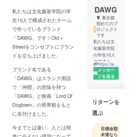
DAWG
私たちは文化服装学院の学
東京都
生10人で構成されたチーム
初めてのプ
で作っているブランド
ロジェクト
です
「DAWG」です！Old ×
私たちは文
Streetをコンセプトにブラン
化服装学院
の学生10人
ドを立ち上げました。
で構成され
https://www.instagram.com/___d.a.w.g___/?hl=ja
たチームで
ブランド名である
メッセー
作っている
ジを送る
「DAWG」はスラング用語
ブランド
で「仲間」の意味を持つ
「DAWG」で
す！Old ×
「DAWG」と映画「Lord Of
リターンを
Streetをコン
Dogtown」の世界観をもと
セプトにブ
選ぶ
に名付けました。
ランドを立
ち上げまし
今までとは違い、人とは簡
目標金額
た。
未達なら
ブランド名
単に会えない環境になって