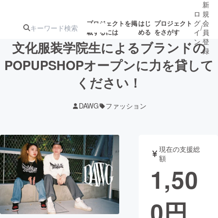
新
ロ
規
グ
会
プロジェクトを掲
はじ
プロジェクト
/
載するには
める
をさがす
イ
員
ン
登
文化服装学院生によるブランドの
録
POPUPSHOPオープンに力を貸して
ください！
人気のプロ
注目のリ
注目の新着プロ
募集終了が近いプ
もうすぐ公開
ジェクト
ターン
ジェクト
ロジェクト
されます
DAWG
ファッション
アート・写真
音楽
現在の支援総
テクノロジー・ガジェット
ゲーム・サ
額
1,50
映像・映画
書籍・雑誌
0
円
ビジネス・起業
チャレンジ