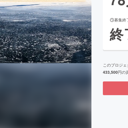
募集終
CAMPFIRE for Social Good
CAMPFIRE Creation
終
CAMPFIREふるさと納税
machi-ya
コミュニティ
このプロジェ
433,500
円の