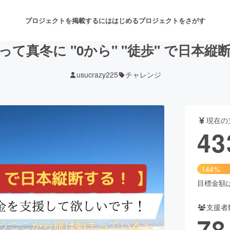
プロジェクトを掲載するには
はじめる
プロジェクトをさがす
って真冬に "0から" "徒歩" で日本
usucrazy225
チャレンジ
注目のリターン
注目の新着プロジェクト
募集終了が近いプロジェクト
も
現在の
音楽
舞台・パフォーマンス
43
ゲーム・サービス開発
フード・飲食店
144%
書籍・雑誌出版
アニメ・漫画
目標金額は3
支援者
チャレンジ
ビューティー・ヘルスケ
78