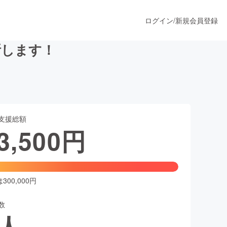
ログイン
/
新規会員登録
縦断します！
うすぐ公開されます
支援総額
プロダクト
3,500
円
ファッション
スポーツ
00,000円
数
ア
ソーシャルグッド
人