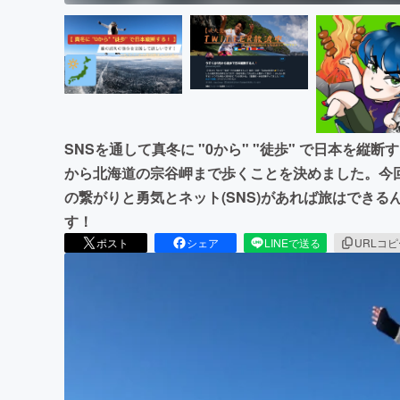
SNSを通して真冬に "0から" "徒歩" で日本を
から北海道の宗谷岬まで歩くことを決めました。今
の繋がりと勇気とネット(SNS)があれば旅はでき
す！
ポスト
シェア
LINEで送る
URLコ