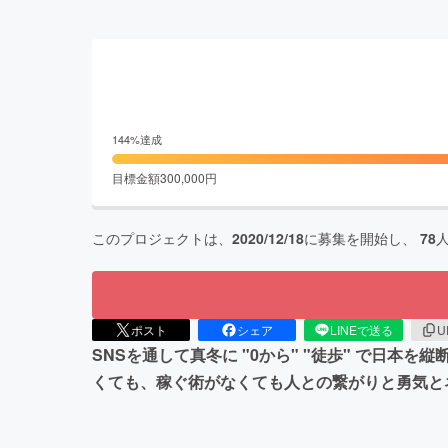
144
%達成
目標金額
300,000
円
このプロジェクトは、
2020/12/18
に募集を開始し、
78
ポスト
シェア
LINEで送る
U
SNSを通して真冬に "0から" "徒歩" で日
くても、稼ぐ術がなくても人との繋がりと勇気とネ