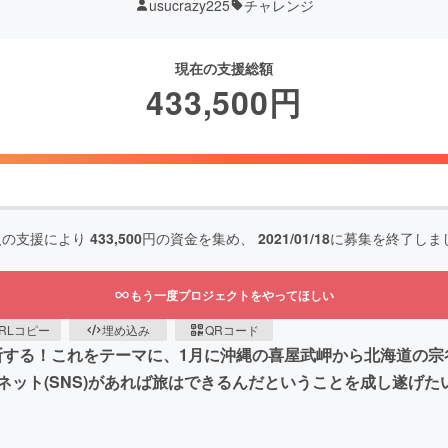
usucrazy225
チャレンジ
現在の支援総額
433,500
円
人の支援により
433,500
円の資金を集め、
2021/01/18
に募集を終了しま
もう一度プロジェクトをやってほしい
RLコピー
埋め込み
QRコード
本を縦断する！これをテーマに、1月に沖縄の喜屋武岬から北海道
ット(SNS)があれば旅はできるんだということを成し遂げた