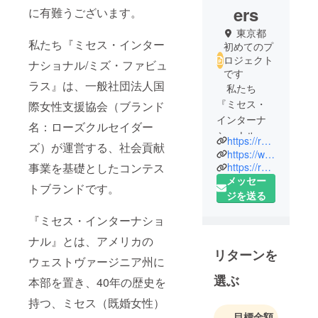
ers
に有難うございます。
東京都
私たち『ミセス・インター
初めてのプ
ロジェクト
ナショナル/ミズ・ファビュ
です
ラス』は、一般社団法人国
私たち
『ミセス・
際女性支援協会（ブランド
インターナ
名：ローズクルセイダー
ショナル・
https://rosecrusaders.com/
ズ）が運営する、社会貢献
ジャパン』
https://www.mrsjapaninternational.com/
は、一般社
事業を基礎としたコンテス
https://rosecrusaders.com/lp2021/
メッセー
団法人国際
トブランドです。
ジを送る
女性支援協
会（通称:
『ミセス・インターナショ
ローズクル
ナル』とは、アメリカの
セーダー
リターンを
ズ）が日本
ウェストヴァージニア州に
に創設し
選ぶ
本部を置き、40年の歴史を
た、既婚女
持つ、ミセス（既婚女性）
性（ミセ
目標金額