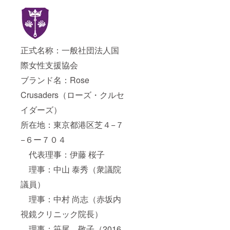
コンテスト
に挑みま
す。私たち
はそのよう
正式名称：一般社団法人国
な機会や活
躍の場を提
際女性支援協会
供し続ける
ブランド名：Rose
ことで、生
Crusaders（ローズ・クルセ
き生きと内
面から輝や
イダーズ）
く日本の女
所在地：東京都港区芝４−７
性が世に多
−６ー７０４
く輩出され
る、そんな
代表理事：伊藤 桜子
お手伝いを
理事：中山 泰秀（衆議院
日々続けて
議員）
います。年
齢にとらわ
理事：中村 尚志（赤坂内
れず、今か
視鏡クリニック院長）
らでも何か
理事：笹尾 敬子（2016