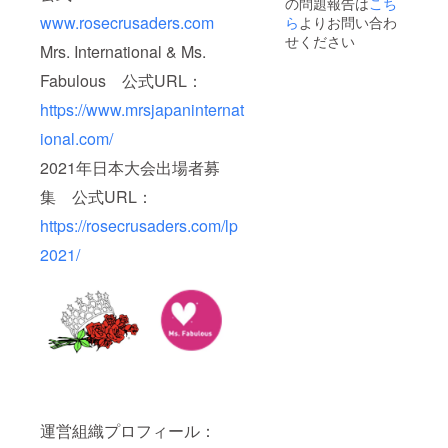
の問題報告は
こち
めご了
援ファ
内面の美も
承の程
イナリ
www.rosecrusaders.com
ら
よりお問い合わ
お願い
ストに
問われるこ
せください
Mrs. International & Ms.
致しま
投票で
とが特長で
す。
きる有
Fabulous 公式URL：
す。それぞ
料オン
ライン
れの家庭の
https://www.mrsjapaninternat
投票券
中で妻とし
※シス
ional.com/
テム
て母として
上、決
2021年日本大会出場者募
役割を果た
済時に
しながら
集 公式URL：
最低金
額（1円
も、自身を
https://rosecrusaders.com/lp
など）
磨き続け、
のお支
2021/
それぞれの
払が必
要にな
行っている
る場合
社会貢献に
がござ
います
ついて発信
ので、
したり、よ
予めご
り自己を高
了承の
程お願
めるための
い致し
チャレンジ
ます。
運営組織プロフィール：
の場として