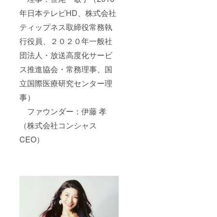
新しいこと
にチャレン
年日本テレビHD、株式会社
ジしてみた
ティップネス取締役常務執
い方、美や
行役員、２０２０年一般社
教養を磨い
てみたい
団法人・放送高度化サービ
方、ドレス
ス推進協会・常務理事、国
姿でラン
立国際医療研究センター理
ウェイを歩
事）
いてみたい
方、社会貢
ファウンダー：伊藤 孝
献活動を通
（株式会社コンシャス
じてご自身
CEO）
の才能を社
会に活かし
てみたい
方、そして
そんな女性
を応援して
みたい方
は、是非こ