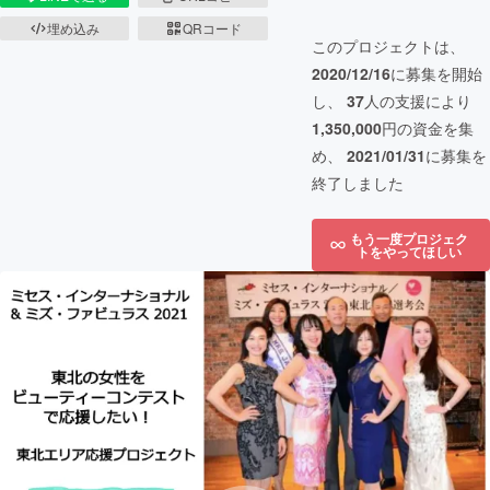
埋め込み
QRコード
このプロジェクトは、
2020/12/16
に募集を開始
し、
37
人の支援により
1,350,000
円の資金を集
め、
2021/01/31
に募集を
終了しました
もう一度プロジェク
トをやってほしい