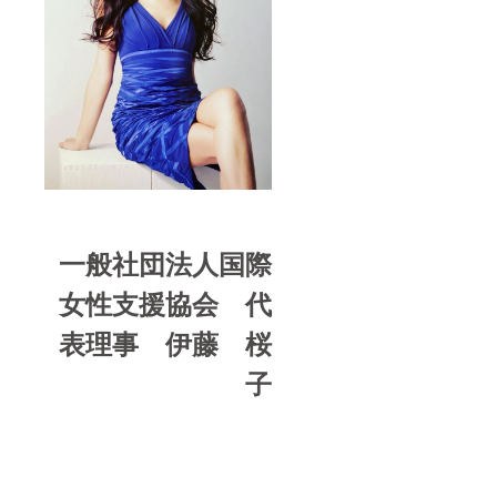
の続きをご
覧いただ
き、一度ぜ
ひ、私たち
の公式HPを
覗いてみて
ください！
一般社団法人国際
女性支援協会 代
表理事 伊藤 桜
子