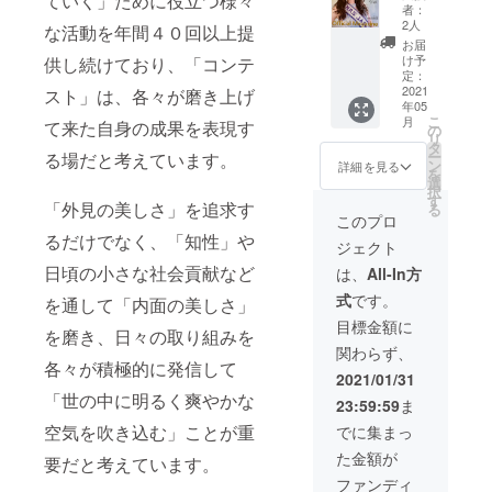
ていく」ために役立つ様々
U&co.
とカー
者：
ます。アメ
ミセ
ド ・日
2人
な活動を年間４０回以上提
リカで行わ
ス・イ
本大会
お届
ンター
オフィ
れる世界大
け予
供し続けており、「コンテ
ナショ
シャ
定：
会では、日
ナル＆
ル・パ
2021
スト」は、各々が磨き上げ
年05
本代表を含
ミズ・
ンフ
こ
月
て来た自身の成果を表現す
ファ
レット
の
む世界各
リ
ビュラ
（1冊）
タ
ー
る場だと考えています。
国・地域を
ス公式
・ミセ
ン
詳細を見る
を
ジュエ
ス・イ
代表するグ
選
択
リー
ンター
す
ランプリ
「外見の美しさ」を追求す
る
ファイ
ナショ
このプロ
が、世界一
ナリス
ナル＆
るだけでなく、「知性」や
ジェクト
ト用イ
ミズ・
を目指して
ヤリン
ファ
日頃の小さな社会貢献など
は、
All-In方
その美しさ
グ（1
ビュラ
式
です。
を通して「内面の美しさ」
を競いま
点） -
ス公式
KiBER
スポン
目標金額に
す。 『ミ
を磨き、日々の取り組みを
A オー
サー商
ズ・ファ
関わらず、
ダー
品 -
各々が積極的に発信して
シュー
U&co.
ビュラス』
2021/01/31
ズお仕
ミセ
「世の中に明るく爽やかな
は、全ての
23:59:59
ま
立券
ス・イ
女性に広く
（9,900
ンター
空気を吹き込む」ことが重
でに集まっ
円相
ナショ
コンテスト
た金額が
当） ・
ナル＆
要だと考えています。
の機会を提
応援
ミズ・
ファンディ