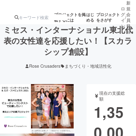
新
ロ
規
グ
会
プロジェクトを掲
はじ
プロジェクト
/
載するには
める
をさがす
イ
員
ン
登
ミセス・インターナショナル東北代
録
表の女性達を応援したい！【スカラ
シップ創設】
人気のプロ
注目のリ
注目の新着プロ
募集終了が近いプ
もうすぐ公開
ジェクト
ターン
ジェクト
ロジェクト
されます
Rose Crusaders
まちづくり・地域活性化
アート・写真
音楽
現在の支援総
テクノロジー・ガジェット
ゲーム・サ
額
1,35
映像・映画
書籍・雑誌
0,00
ビジネス・起業
チャレンジ