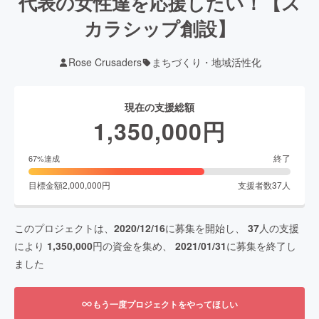
代表の女性達を応援したい！【ス
カラシップ創設】
Rose Crusaders
まちづくり・地域活性化
現在の支援総額
1,350,000
円
終了
67
%達成
目標金額
2,000,000
円
支援者数
37
人
このプロジェクトは、
2020/12/16
に募集を開始し、
37
人の支援
により
1,350,000
円の資金を集め、
2021/01/31
に募集を終了し
ました
もう一度プロジェクトをやってほしい