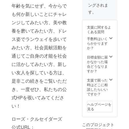
供しようと
ファイ
ファ
ングされま
年齢を気にせず、今からで
ナリス
ビュラ
日本独自で
トへの
ス公式
す。
も何か新しいことにチャレ
同時に開催
投票券
ジュエ
10枚）
リー
している、
ンジしてみたい方、美や教
応援
ファイ
年齢別に20
支援に関するよ
ファイ
ナリス
養を磨いてみたい方、ドレ
くある質問
代以上の未
ナリス
ト用イ
トに投
ヤリン
ス姿でランウェイを歩いて
手数料はいく
婚・既婚女
票でき
グ（1
らかかります
性とシング
みたい方、社会貢献活動を
る有料
点）
か？
ルマザーが
オンラ
-
通じてご自身の才能を社会
イン投
KiBER
目標金額に届
参加できる
票券
A オー
かなかった場
に活かしてみたい方、新し
コンテスト
※システ
ダー
合どうなりま
ム上、
シュー
です。
すか？
い友人を探している方は、
決済時
ズお仕
に最低
立券
是非この続きをご覧いただ
支援で困った
私たちの
金額（1
（9,900
時はどこに相
き、一度ぜひ、私たちの公
円な
円相
談したらいい
活動は、た
ど）の
当） ・
ですか？
だ単に外見
式HPを覗いてみてくださ
お支払
応援
の美を競う
が必要
ファイ
ヘルプページを
い！
になる
ナリス
のではな
見る
場合が
トへの
く、知性や
ござい
投票券
ローズ・クルセイダーズ
ますの
（30
日頃の社会
このプロジェクト
で、予
枚）応
公式URL：
貢献など、