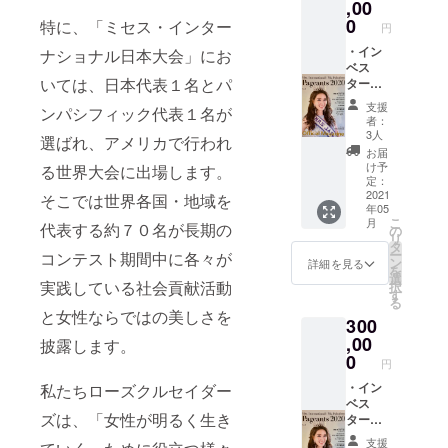
,00
テスト・ブ
0
特に、「ミセス・インター
円
ランドで
・イン
ナショナル日本大会」にお
す。「ミセ
ベス
いては、日本代表１名とパ
ターズ
ス・イン
証明書
ターナショ
支援
ンパシフィック代表１名が
とカー
者：
ナル日本大
ド ・日
3人
選ばれ、アメリカで行われ
本大会
会」では、
お届
オフィ
け予
る世界大会に出場します。
毎年全国の
シャ
定：
大勢の応募
ル・パ
2021
そこでは世界各国・地域を
年05
ンフ
者の中から
こ
月
代表する約７０名が長期の
レット
の
リ
約70名の
（1冊）
タ
ー
コンテスト期間中に各々が
・ミセ
ファイナリ
ン
詳細を見る
を
ス・イ
選
ストが美し
実践している社会貢献活動
択
ンター
す
る
さを競い合
ナショ
と女性ならではの美しさを
300
ナル＆
い、日本代
ミズ・
,00
披露します。
表（グラン
ファ
0
円
プリ）とパ
ビュラ
ス公式
・イン
私たちローズクルセイダー
ンパシ
スポン
ベス
フィック代
ズは、「女性が明るく生き
サー商
ターズ
品 -
証明書
表が選ばれ
支援