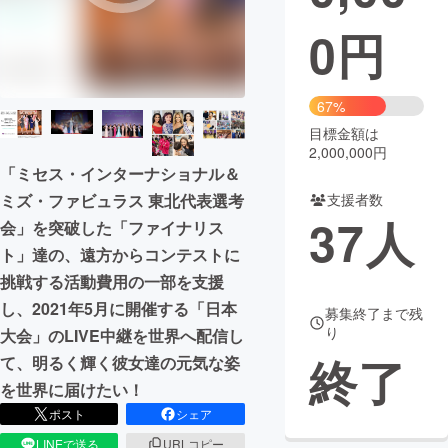
0
円
まちづくり・地域活性化
CAMPFIRE for Social Good
CAMPFIRE Creation
67%
CAMPFIREふるさと納税
machi-ya
コミュニティ
目標金額は
2,000,000円
「ミセス・インターナショナル＆
ミズ・ファビュラス 東北代表選考
支援者数
37
人
会」を突破した「ファイナリス
ト」達の、遠方からコンテストに
挑戦する活動費用の一部を支援
し、2021年5月に開催する「日本
募集終了まで残
り
大会」のLIVE中継を世界へ配信し
終了
て、明るく輝く彼女達の元気な姿
を世界に届けたい！
ポスト
シェア
LINEで送る
URLコピー