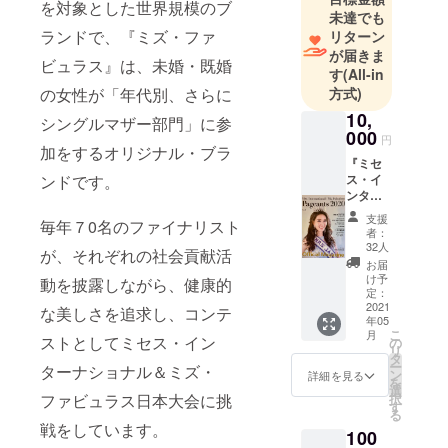
を対象とした世界規模のブ
ス）のため
未達でも
のビュー
ランドで、『ミズ・ファ
リターン
ティー・コ
が届きま
ビュラス』は、未婚・既婚
ンテストを
す
(All-in
の女性が「年代別、さらに
方式)
運営してい
る団体で
10,
シングルマザー部門」に参
000
す。『ミセ
円
加をするオリジナル・ブラ
ス・イン
『ミセ
ンドです。
ス・イ
ターナショ
ンター
ナル』は、
ナショ
支援
毎年７0名のファイナリスト
アメリカの
ナル＆
者：
ミズ・
ウェスト
32人
が、それぞれの社会貢献活
ファ
お届
ヴァージニ
ビュラ
け予
動を披露しながら、健康的
ア州に本部
ス』事
定：
務局か
2021
な美しさを追求し、コンテ
を置き、40
年05
らの御
こ
年の歴史を
月
礼メッ
ストとしてミセス・イン
の
リ
セージ
持つ、ミセ
タ
ー
ターナショナル＆ミズ・
（e-
ン
詳細を見る
スを対象と
を
mail）
選
ファビュラス日本大会に挑
択
した世界規
す
る
模のビュー
戦をしています。
100
ティ・コン