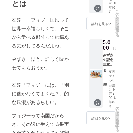
とは
とう動
2018
年06
画
こ
月
の
リ
タ
友達 「フィジー国民って
ー
ン
詳細を見る
を
世界一幸福らしくて、そこ
選
択
す
る
から学べる部分って結構あ
5,0
る気がしてるんだよね」
00
円
みずき
みずき「ほう。詳しく聞か
の記念
写真
せてもらおうか」
フィ
支援
ジーの
者：
オリジ
0人
ナル体
友達『フィジーには、「別
お届
験レ
け予
に働かなくてよくね？」的
ポー
定：
ト み
2018
な風潮があるらしい。
年06
ずきの
こ
月
ありが
の
リ
とう動
タ
フィジーって南国だから
ー
画
ン
詳細を見る
を
選
さ、その辺に生えてる果実
択
す
る
とか芋とかを食ってれば割