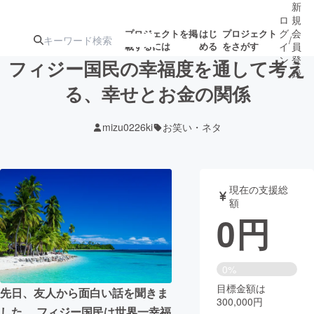
新
ロ
規
グ
会
プロジェクトを掲
はじ
プロジェクト
/
載するには
める
をさがす
イ
員
ン
登
フィジー国民の幸福度を通して考え
録
る、幸せとお金の関係
人気のプロ
注目のリ
注目の新着プロ
募集終了が近いプ
もうすぐ公開
mizu0226ki
お笑い・ネタ
ジェクト
ターン
ジェクト
ロジェクト
されます
アート・写真
音楽
現在の支援総
額
0
円
テクノロジー・ガジェット
ゲーム・サ
映像・映画
書籍・雑誌
0%
目標金額は
先日、友人から面白い話を聞きま
300,000円
ビジネス・起業
チャレンジ
した。 フィジー国民は世界一幸福