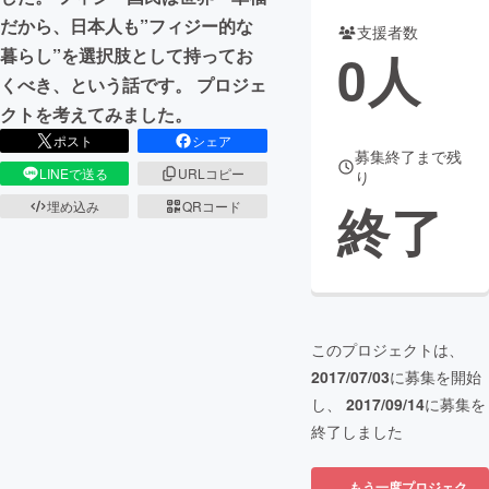
だから、日本人も”フィジー的な
支援者数
まちづくり・地域活性化
0
人
暮らし”を選択肢として持ってお
くべき、という話です。 プロジェ
CAMPFIRE for Social Good
CAMPFIRE Creation
クトを考えてみました。
CAMPFIREふるさと納税
machi-ya
コミュニティ
ポスト
シェア
募集終了まで残
LINEで送る
URLコピー
り
終了
埋め込み
QRコード
このプロジェクトは、
2017/07/03
に募集を開始
し、
2017/09/14
に募集を
終了しました
もう一度プロジェク