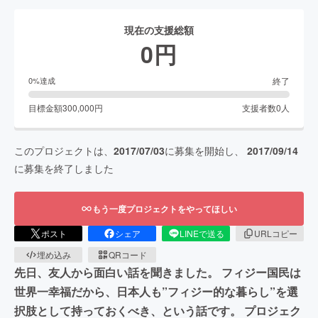
現在の支援総額
0
円
終了
0
%達成
目標金額
300,000
円
支援者数
0
人
このプロジェクトは、
2017/07/03
に募集を開始し、
2017/09/14
に募集を終了しました
もう一度プロジェクトをやってほしい
ポスト
シェア
LINEで送る
URLコピー
埋め込み
QRコード
先日、友人から面白い話を聞きました。 フィジー国民は
世界一幸福だから、日本人も”フィジー的な暮らし”を選
択肢として持っておくべき、という話です。 プロジェク