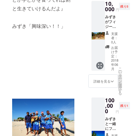
10,
残り5
と生きていけるんだよ』
000
円
みずき
がフィ
みずき「興味深い！！」
ジーで
学んで
支援
きた手
者：
料理を
0人
食べら
お届
れる権
け予
利(交通
定：
費別
2018
年06
途) 記
こ
月
念写
の
リ
真 み
タ
ー
ずきの
ン
詳細を見る
を
ありが
選
択
とう動
す
る
画 オ
100
リジナ
ル体験
,00
残り1
レポー
0
円
ト
みずき
と一緒
にフィ
ジー同
支援