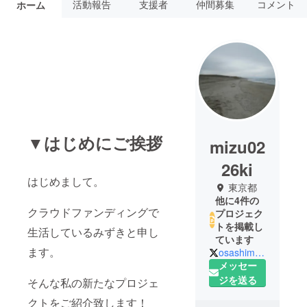
活動報告
支援者
仲間募集
コメント
ホーム
▼はじめにご挨拶
mizu02
26ki
はじめまして。
東京都
他に4件の
クラウドファンディングで
プロジェク
トを掲載し
生活しているみずきと申し
ています
ます。
osashimisokuou
メッセー
ジを送る
そんな私の新たなプロジェ
クトをご紹介致します！