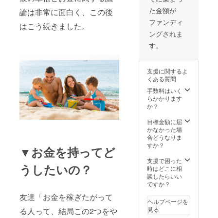
た金額が
論は非常に面白く、この後
ファンディ
はこう続きました。
ングされま
す。
支援に関するよ
くある質問
手数料はいく
らかかります
か？
目標金額に届
かなかった場
合どうなりま
すか？
▼お金を持ってど
支援で困った
うしたいの？
時はどこに相
談したらいい
ですか？
友達「お金を稼ぎたがって
ヘルプページを
見る
る人って、結局この2つをや