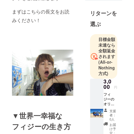
まずはこちらの長文をお読
リターンを
みください！
選ぶ
目標金額
未達なら
全額返金
されます
(All-or-
Nothing
方式)
3,0
00
円
フィ
ジーの
オリジ
ナル体
支援
▼世界一幸福な
験レ
者：
ポー
0人
ト み
フィジーの生き方
お届
ずきの
け予
ありが
定：