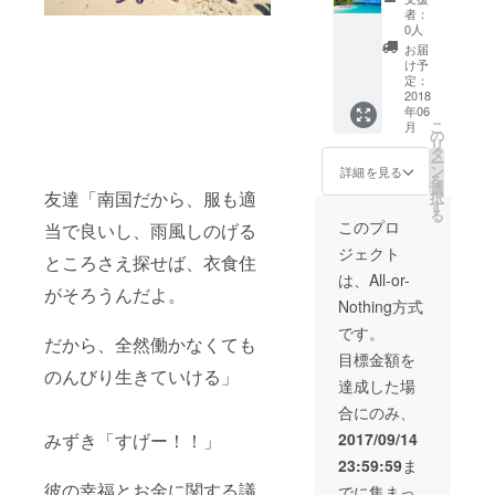
行権
者：
記念写
0人
真 オ
お届
リジナ
け予
ルレ
定：
ポー
2018
年06
ト み
こ
月
ずきの
の
リ
ありが
タ
ー
とう動
ン
詳細を見る
を
画
選
友達「南国だから、服も適
択
す
る
このプロ
当で良いし、雨風しのげる
ジェクト
ところさえ探せば、衣食住
は、All-or-
がそろうんだよ。
Nothing方式
です。
だから、全然働かなくても
目標金額を
のんびり生きていける」
達成した場
合にのみ、
みずき「すげー！！」
2017/09/14
23:59:59
ま
彼の幸福とお金に関する議
でに集まっ