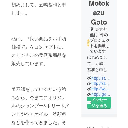
Motok
初めまして。五嶋基和と申
azu
します。
Goto
東京都
他に1件の
私は、『良い商品をお手頃
プロジェク
トを掲載し
価格で』をコンセプトに、
ています
オリジナルの美容系商品を
はじめまし
販売しています。
て。五嶋
基和と申し
ます。
http://store.shopping.yahoo.co.jp/gomoshanpoo/
http://store.shopping.yahoo.co.jp/goy7wofcmwhy5emceje6occbuq/
現在、現役
美容師をしているという強
http://www.rakuten.co.jp/gomoshampoo/
http://gomoshampoo.boy.jp/
で美容師を
みから、今までにオリジナ
メッセー
しつつ、髪
ルのシャンプー&トリートメ
ジを送る
と地肌に良
ントやヘアオイル、洗顔料
いシャン
プー事業を
などを作ってきました。そ
個人でして