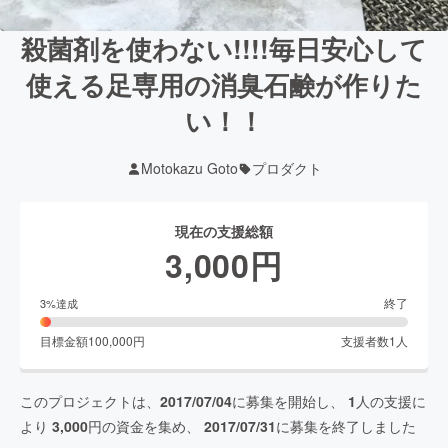
殺菌剤を使わない!!!!毎日安心して
使える足専用の消臭石鹸が作りた
い！！
Motokazu Goto
プロダクト
現在の支援総額
3,000
円
終了
3
%達成
目標金額
100,000
円
支援者数
1
人
このプロジェクトは、
2017/07/04
に募集を開始し、
1
人の支援に
より
3,000
円の資金を集め、
2017/07/31
に募集を終了しました