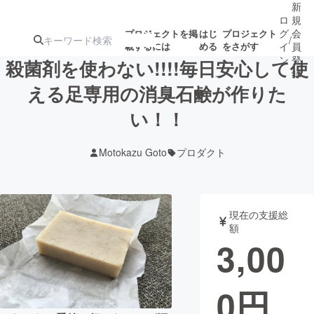
新
ロ
規
グ
会
プロジェクトを掲
はじ
プロジェクト
/
載するには
める
をさがす
イ
員
ン
登
殺菌剤を使わない!!!!毎日安心して使
録
える足専用の消臭石鹸が作りた
い！！
人気のプロ
注目のリ
注目の新着プロ
募集終了が近いプ
もうすぐ公開
ジェクト
ターン
ジェクト
ロジェクト
されます
Motokazu Goto
プロダクト
アート・写真
音楽
現在の支援総
テクノロジー・ガジェット
ゲーム・サ
額
3,00
映像・映画
書籍・雑誌
0
円
ビジネス・起業
チャレンジ