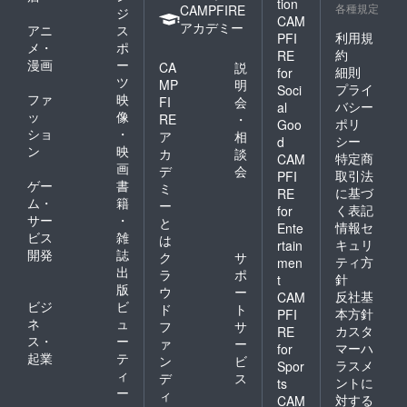
tion
各種規定
CAMPFIRE
ジ
CAM
アカデミー
アニ
ス
利用規
PFI
メ・
ポ
約
RE
漫画
ー
CA
説
細則
for
ツ
MP
明
プライ
Soci
ファ
映
FI
会
バシー
al
ッ
像
RE
・
ポリ
Goo
ショ
・
ア
相
シー
d
ン
映
カ
談
特定商
CAM
画
デ
会
取引法
PFI
ゲー
書
ミ
に基づ
RE
ム・
籍
ー
く表記
for
サー
・
と
情報セ
Ente
ビス
雑
は
キュリ
rtain
開発
誌
ク
サ
ティ方
men
出
ラ
ポ
針
t
版
ウ
ー
反社基
CAM
ビジ
ビ
ド
ト
本方針
PFI
ネ
ュ
フ
サ
カスタ
RE
ス・
ー
ァ
ー
マーハ
for
起業
テ
ン
ビ
ラスメ
Spor
ィ
デ
ス
ントに
ts
ー
ィ
対する
CAM