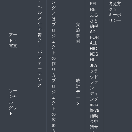
・
ン
考え方
PFI
ヘ
グ
クッ
RE
ル
と
キーポ
ふる
ス
は
リシー
さと
ケ
プ
実
納税
ア
ロ
施
AD
アー
舞
ジ
事
FOR
ト・
台
ェ
例
ALL
写真
・
ク
HIO
パ
ト
KOS
フ
の
HI
ォ
作
JFA
ー
り
クラ
マ
方
ウド
ン
プ
統
ファ
ス
ロ
計
ン
ソー
ジ
デ
ディ
シャ
ェ
ー
ング
ル
ク
タ
mac
グッ
ト
hi-ya
ド
の
補助
広
金申
め
請サ
方