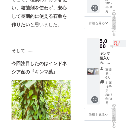
パッ
2017
い、殺菌剤を使わず、安心
年08
ケージ
こ
月
カラー
の
して長期的に使える石鹸を
リ
は変更
タ
ー
になる
ン
詳細を見る
作りたい
と思いました。
を
場合が
選
択
ありま
す
る
す。
5,0
残り
00
150
円
そして.......
キンマ
葉入り
の、足
今回注目したのはインドネ
専用消
支援
シア産の『キンマ葉』
臭石鹸
者：
を6個
0人
ごも
お届
フェイ
け予
スソー
定：
プ
2017
年08
500ml1
こ
月
個（専
の
リ
用ポン
タ
ー
プ
ン
詳細を見る
を
フォー
選
択
マー付
す
る
き）差