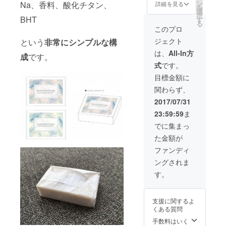
ト200g
ン
Na、香料、酸化チタン、
詳細を見る
を
各1個
選
択
ごもプ
BHT
す
る
レミア
このプロ
ムヘア
ジェクト
という
非常にシンプルな構
オイル1
本 合計
は、
All-In方
成
です。
13点
式
です。
セット
パッ
目標金額に
ケージ
関わらず、
カラー
は変更
2017/07/31
になる
23:59:59
ま
場合が
ありま
でに集まっ
す。
た金額が
ファンディ
ングされま
す。
支援に関するよ
くある質問
手数料はいく