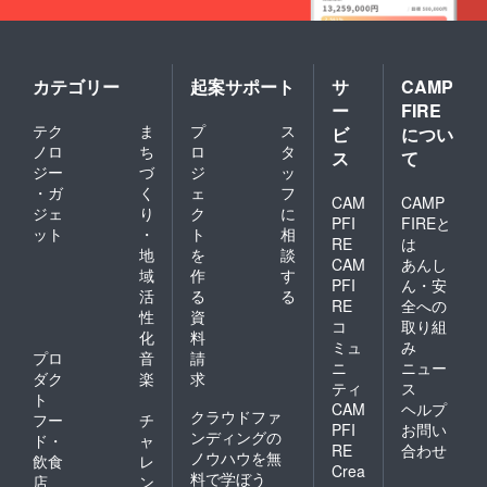
カテゴリー
起案サポート
サ
CAMP
ー
FIRE
テク
ま
プ
ス
ビ
につい
ノロ
ち
ロ
タ
ス
て
ジー
づ
ジ
ッ
・ガ
く
ェ
フ
CAM
CAMP
ジェ
り
ク
に
PFI
FIREと
ット
・
ト
相
RE
は
地
を
談
CAM
あんし
域
作
す
PFI
ん・安
活
る
る
RE
全への
性
資
コ
取り組
化
料
ミュ
み
プロ
音
請
ニ
ニュー
ダク
楽
求
ティ
ス
ト
CAM
ヘルプ
クラウドファ
フー
チ
PFI
お問い
ンディングの
ド・
ャ
RE
合わせ
ノウハウを無
飲食
レ
Crea
料で学ぼう
店
ン