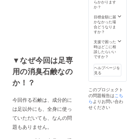
らかかります
か？
目標金額に届
かなかった場
合どうなりま
すか？
支援で困った
時はどこに相
談したらいい
ですか？
▼なぜ今回は足専
ヘルプページを
用の消臭石鹸なの
見る
か！？
このプロジェクト
の問題報告は
こち
今回作る石鹸は、成分的に
ら
よりお問い合わ
せください
は足以外にも、全身に使っ
ていただいても、なんの問
題もありません。