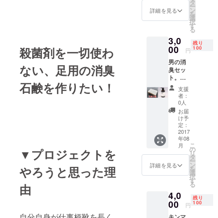
になる
タ
ー
場合が
ン
詳細を見る
を
ありま
選
択
す。
す
る
3,0
残り
00
殺菌剤を一切使わ
100
円
男の消
ない、足用の消臭
臭セッ
ト。
石鹸を作りたい！
シャン
支援
プーと
者：
フット
0人
ソープ
お届
で臭い
け予
撲
定：
滅！！
2017
年08
キンマ
こ
月
葉入り
の
▼プロジェクトを
リ
の、足
タ
ー
専用消
ン
詳細を見る
やろうと思った理
を
臭石鹸
選
択
を3個、
す
る
由
メンズ
4,0
ごも
残り
シャン
00
100
円
プー
自分自身が仕事柄靴を長く
キンマ
400ml1