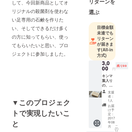
リターンを
して、今回新商品としてオ
います。
リジナルの殺菌剤を使わな
選ぶ
今後、多く
い足専用の石鹸を作りた
の方に低価
目標金額
い、そしてできるだけ多く
格高品質の
未達でも
の方に知ってもらい、使っ
シャンプー
リターン
を使っても
が届きま
てもらいたいと思い、プロ
す
(All-in
らえるよう
ジェクトに参加しました。
方式)
に、全力で
3,0
仕事をして
残り99
00
いこうと
円
思っていま
キンマ
葉入り
す。よろし
の、足
くお願いし
専用消
支援
臭石鹸
ます。
者：
を6個差
▼このプロジェク
1人
し上げ
お届
ます。
け予
トで実現したいこ
パッ
定：
ケージ
2017
と
年08
カラー
こ
月
は変更
の
リ