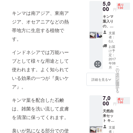
5,0
し上げ
残り
ます。
00
100
円
キンマは南アジア、東南ア
パッ
キンマ
ケージ
ジア、オセアニアなどの熱
葉入り
カラー
の、足
は変更
帯地方に生息する植物で
専用消
になる
支援
臭石鹸
場合が
者：
す。
を6個、
ありま
0人
ごも
す。
お届
シャン
け予
インドネシアでは万能ハー
プー
定：
300ml
2017
ブとして様々な用途として
年08
、ごも
こ
月
使われます。よく知られて
トリー
の
リ
トメン
タ
ー
いる効果の一つが『臭いケ
ト200g
ン
詳細を見る
を
各1個
選
ア』。
択
合計8点
す
る
セット
7,0
パッ
キンマ葉を配合した石鹸
残り
ケージ
00
100
円
カラー
は、雑菌を洗い流して皮膚
天然由
は変更
来セッ
になる
を清潔に保ってくれます。
ト キン
場合が
マ葉入
ありま
支援
臭いが気になる部分での使
りの、
す。
者：