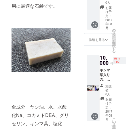
足専用
0人
用に最適な石鹸です。
消臭石
お届
鹸を6
け予
個、 ご
定：
もオー
2017
年08
ガニッ
こ
月
クシャ
の
リ
ンプー
タ
ー
400ml&
ン
詳細を見る
を
ごも
選
択
オーガ
す
る
ニック
10,
トリー
残り
トメン
000
100
円
ト
キンマ
400g
葉入り
各1本
の、足
合計8点
専用消
パッ
支援
臭石鹸
ケージ
者：
を10
カラー
0人
個、 ご
は変更
お届
もシャ
になる
け予
全成分 ヤシ油、水、水酸
ンプー
場合が
定：
300ml
2017
ありま
化Na、コカミドDEA、グリ
年08
、ごも
す。
こ
月
トリー
の
セリン、キンマ葉、塩化
リ
トメン
タ
ー