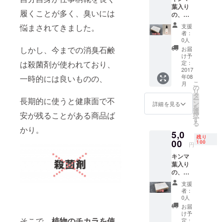
葉入り
本 合計
履くことが多く、臭いには
の、足
7点
専用消
パッ
悩まされてきました。
支援
臭石鹸
ケージ
者：
を6個、
カラー
0人
ごもプ
は変更
しかし、今までの消臭石鹸
お届
レミア
になる
け予
ムヘア
は殺菌剤が使われており、
場合が
定：
オイル1
2017
ありま
年08
一時的には良いものの、
個 合計
す。
こ
月
7点セッ
の
リ
ト パッ
タ
ー
長期的に使うと健康面で不
ケージ
ン
詳細を見る
を
カラー
選
安が残ることがある商品ば
択
は変更
す
る
になる
かり。
5,0
場合が
残り
ありま
00
100
円
す。
キンマ
葉入り
の、足
専用消
支援
臭石鹸
者：
を12個
0人
差し上
お届
げま
け予
す。
そこで、
植物のチカラを使
定：