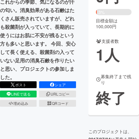
これからの季節、気になるのが汗
の匂い。消臭効果がある石鹸はた
まちづくり・地域活性化
3%
くさん販売されていますが、どれ
目標金額は
100,000円
も殺菌剤が入っていて、長期的に
CAMPFIRE for Social Good
CAMPFIRE Creation
使うにはお肌に不安が残るという
CAMPFIREふるさと納税
machi-ya
コミュニティ
支援者数
方も多いと思います。 今回、安心
1
人
して長く使える、殺菌剤の入って
いない足用の消臭石鹸を作りたい
と思い、プロジェクトの参加しま
募集終了まで残
した。
り
ポスト
シェア
終了
LINEで送る
URLコピー
埋め込み
QRコード
このプロジェクトは、