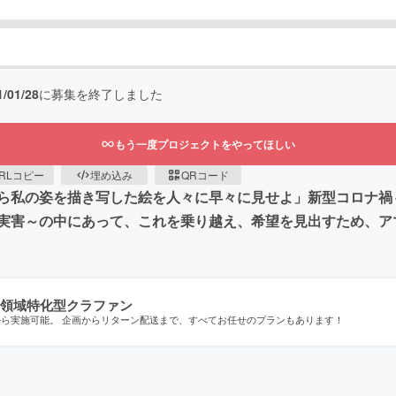
1/01/28
に募集を終了しました
もう一度プロジェクトをやってほしい
RLコピー
埋め込み
QRコード
ら私の姿を描き写した絵を人々に早々に見せよ」新型コロナ禍
実害～の中にあって、これを乗り越え、希望を見出すため、ア
領域特化型クラファン
から実施可能。 企画からリターン配送まで、すべてお任せのプランもあります！