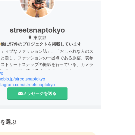
streetsnaptokyo
東京都
他に57件のプロジェクトを掲載しています
クティブなファッション誌」、「おしゃれな人のス
」と題し、ファッションの一拠点である原宿、表参
にストリートスナップの撮影を行っている、カメラ
ギュラーモデル等で構成するチームです。
yo
に設立10周年を迎え、活動の幅を広げるべく、コラボ
meblo.jp/streetsnaptokyo
ジェクトに力を入れていくことにしました。
nstagram.com/streetsnaptokyo
メッセージを送る
を選ぶ