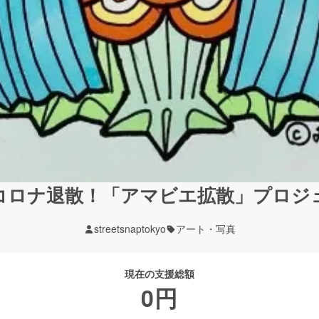
コロナ退散！「アマビエ拡散」プロジ
streetsnaptokyo
アート・写真
現在の支援総額
0
円