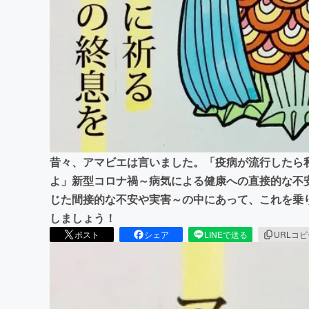
まちづくり・地域活性化
昔々、アマビエは言いました。「疫病が流行したら
よ」新型コロナ禍～病気による健康への直接的な不
じた間接的な不安や実害～の中にあって、これを乗
しましょう！
ポスト
シェア
LINEで送る
URLコ