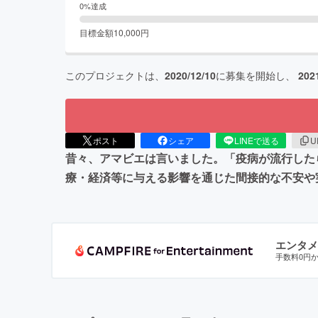
0
%達成
目標金額
10,000
円
このプロジェクトは、
2020/12/10
に募集を開始し、
202
ポスト
シェア
LINEで送る
U
昔々、アマビエは言いました。「疫病が流行した
療・経済等に与える影響を通じた間接的な不安や
エンタメ
手数料0円