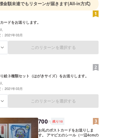
標金額未達でもリターンが届きます
(All-in方式)
カードをお送りします。
人
：2021年03月
このリターンを選択する
る
り絵３種類セット（はがきサイズ）をお送りします。
人
：2021年03月
このリターンを選択する
る
700
円
残り
10
お礼のポストカードをお送りしま
す。 アマビエのシール（一辺4cmの