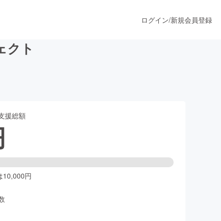
ログイン
/
新規会員登録
ェクト
うすぐ公開されます
支援総額
プロダクト
円
ファッション
スポーツ
0,000円
数
ア
ソーシャルグッド
人