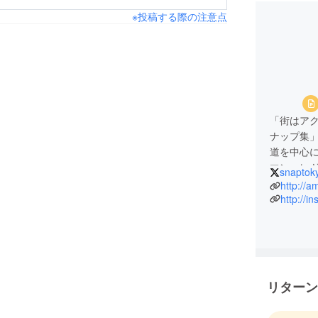
※投稿する際の注意点
「街はア
ナップ集
道を中心
マン、レ
snaptok
2023年
http://a
でのプロ
http://i
リターン