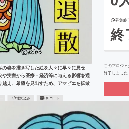
募集終
CAMPFIRE for Social Good
CAMPFIRE Creation
終
CAMPFIREふるさと納税
machi-ya
コミュニティ
このプロジェ
私の姿を描き写した絵を人々に早々に見せ
終了しました
安や実害から医療・経済等に与える影響を通
り越え、希望を見出すため、アマビエを拡散
ピー
埋め込み
QRコード