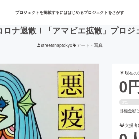
プロジェクトを掲載するには
はじめる
プロジェクトをさがす
コロナ退散！「アマビエ拡散」プロジ
streetsnaptokyo
アート・写真
注目のリターン
注目の新着プロジェクト
募集終了が近いプロジェクト
も
現在の
音楽
舞台・パフォーマンス
0
ゲーム・サービス開発
フード・飲食店
0%
書籍・雑誌出版
アニメ・漫画
目標金額は1
支援者
チャレンジ
ビューティー・ヘルスケ
0