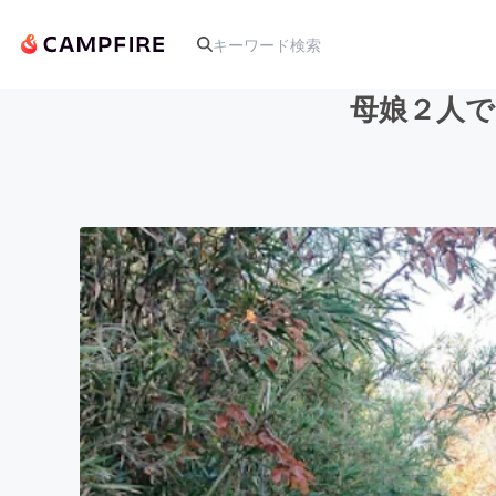
母娘２人で
人気のプロジェクト
アート・写真
テクノロジー・ガジェット
映像・映画
ビジネス・起業