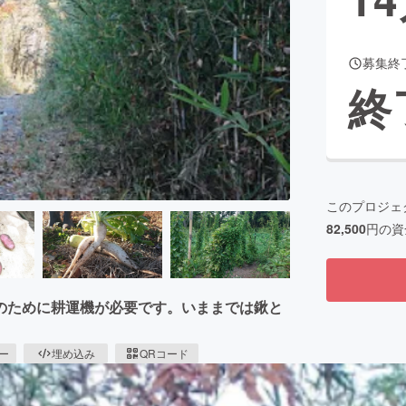
募集終
CAMPFIRE for Social Good
CAMPFIRE Creation
終
CAMPFIREふるさと納税
machi-ya
コミュニティ
このプロジェ
82,500
円の資
のために耕運機が必要です。いままでは鍬と
ピー
埋め込み
QRコード