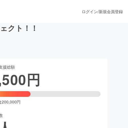
ログイン
/
新規会員登録
ジェクト！！
うすぐ公開されます
支援総額
プロダクト
,500
円
ファッション
スポーツ
00,000円
数
ア
ソーシャルグッド
人