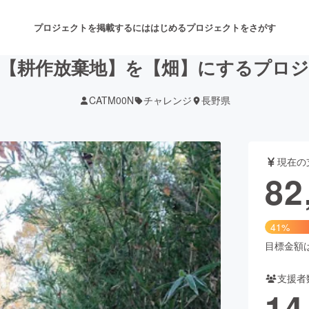
プロジェクトを掲載するには
はじめる
プロジェクトをさがす
【耕作放棄地】を【畑】にするプロ
CATM00N
チャレンジ
長野県
注目のリターン
注目の新着プロジェクト
募集終了が近いプロジェクト
も
現在の
音楽
舞台・パフォーマンス
82
ゲーム・サービス開発
フード・飲食店
41%
書籍・雑誌出版
アニメ・漫画
目標金額は2
支援者
チャレンジ
ビューティー・ヘルスケ
14