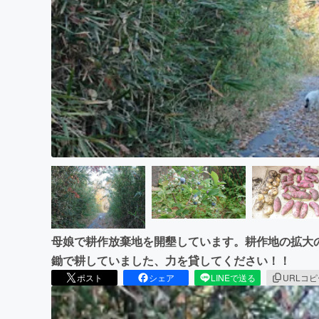
まちづくり・地域活性化
母娘で耕作放棄地を開墾しています。耕作地の拡大
鋤で耕していました、力を貸してください！！
ポスト
シェア
LINEで送る
URLコ