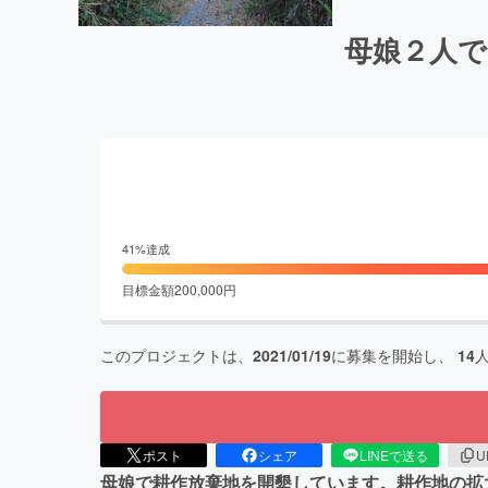
母娘２人で
41
%達成
目標金額
200,000
円
このプロジェクトは、
2021/01/19
に募集を開始し、
14
ポスト
シェア
LINEで送る
U
母娘で耕作放棄地を開墾しています。耕作地の拡