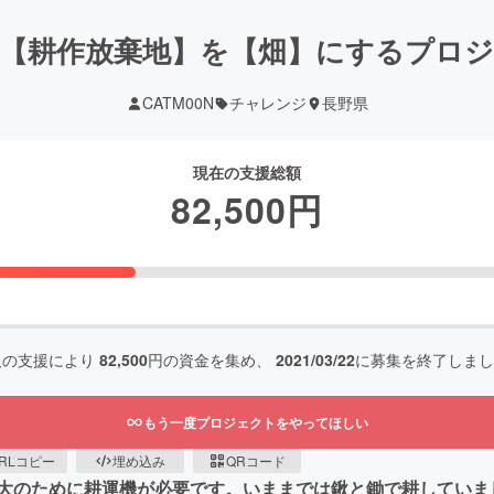
【耕作放棄地】を【畑】にするプロ
CATM00N
チャレンジ
長野県
現在の支援総額
82,500
円
人の支援により
82,500
円の資金を集め、
2021/03/22
に募集を終了しまし
もう一度プロジェクトをやってほしい
RLコピー
埋め込み
QRコード
大のために耕運機が必要です。いままでは鍬と鋤で耕していま