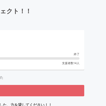
ジェクト！！
終了
支援者数
14
人
た
した、力を貸してください！！