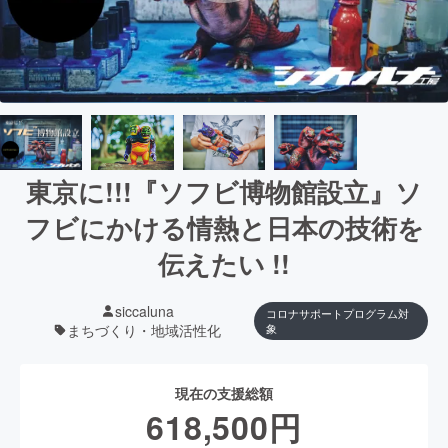
東京に!!!『ソフビ博物館設立』ソ
フビにかける情熱と日本の技術を
伝えたい !!
siccaluna
コロナサポートプログラム対
まちづくり・地域活性化
象
現在の支援総額
618,500
円