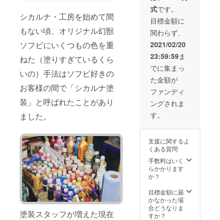
ソフビ
式
です。
神社へ
シカルナ・工房を始めて間
の大芳
目標金額に
名 ※支
もない頃、オリジナル幻獣
関わらず、
援時に
必ず備
2021/02/20
ソフビにいくつもの色を重
考欄に
23:59:59
ま
ご希望
ねた（塗りすぎているくら
のお名
でに集まっ
いの）手法はソフビ好きの
前を御
た金額が
記入下
お客様の間で「シカルナ塗
さい。
ファンディ
・お礼
装」と呼ばれたことがあり
ングされま
の手紙
す。
ました。
支援に関するよ
くある質問
手数料はいく
らかかります
か？
目標金額に届
かなかった場
合どうなりま
塗装スタッフが増えた現在
すか？