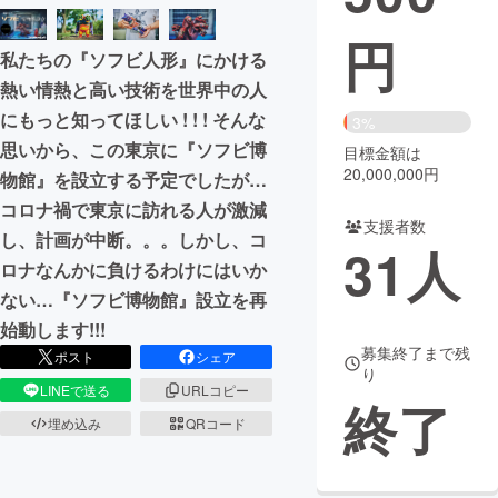
円
まちづくり・地域活性化
私たちの『ソフビ人形』にかける
熱い情熱と高い技術を世界中の人
CAMPFIRE for Social Good
CAMPFIRE Creation
にもっと知ってほしい ! ! ! そんな
3%
CAMPFIREふるさと納税
machi-ya
コミュニティ
思いから、この東京に『ソフビ博
目標金額は
20,000,000円
物館』を設立する予定でしたが…
コロナ禍で東京に訪れる人が激減
支援者数
し、計画が中断。。。しかし、コ
31
人
ロナなんかに負けるわけにはいか
ない…『ソフビ博物館』設立を再
始動します!!!
募集終了まで残
ポスト
シェア
り
LINEで送る
URLコピー
終了
埋め込み
QRコード