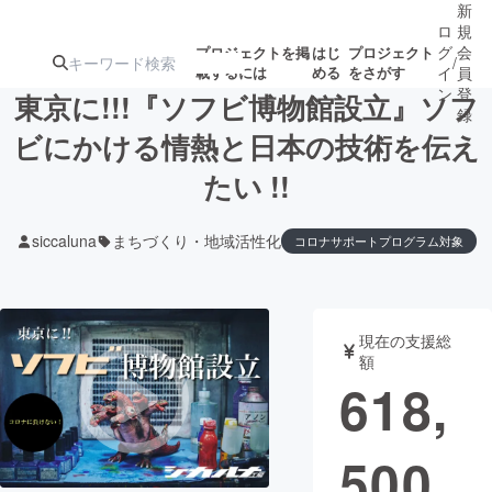
新
ロ
規
グ
会
プロジェクトを掲
はじ
プロジェクト
/
載するには
める
をさがす
イ
員
ン
登
東京に!!!『ソフビ博物館設立』ソフ
録
ビにかける情熱と日本の技術を伝え
たい !!
人気のプロ
注目のリ
注目の新着プロ
募集終了が近いプ
もうすぐ公開
ジェクト
ターン
ジェクト
ロジェクト
されます
siccaluna
まちづくり・地域活性化
コロナサポートプログラム対象
アート・写真
音楽
現在の支援総
テクノロジー・ガジェット
ゲーム・サ
額
618,
映像・映画
書籍・雑誌
500
ビジネス・起業
チャレンジ