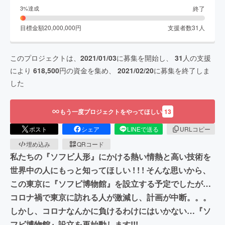
終了
3
%達成
目標金額
20,000,000
円
支援者数
31
人
このプロジェクトは、
2021/01/03
に募集を開始し、
31
人の支援
により
618,500
円の資金を集め、
2021/02/20
に募集を終了しま
した
もう一度プロジェクトをやってほしい
13
ポスト
シェア
LINEで送る
URLコピー
埋め込み
QRコード
私たちの『ソフビ人形』にかける熱い情熱と高い技術を
世界中の人にもっと知ってほしい ! ! ! そんな思いから、
この東京に『ソフビ博物館』を設立する予定でしたが…
コロナ禍で東京に訪れる人が激減し、計画が中断。。。
しかし、コロナなんかに負けるわけにはいかない…『ソ
フビ博物館』設立を再始動します!!!