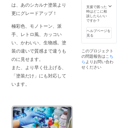
は、あのシカルナ塗装より
支援で困った
時はどこに相
更にグレードアップ！
談したらいい
ですか？
極彩色、モノトーン、派
ヘルプページを
手、レトロ風、カッコい
見る
い、かわいい、生物感。塗
装の違いで質感まで違うも
このプロジェクト
の問題報告は
こち
のに見せます。
ら
よりお問い合わ
また、より早く仕上げる、
せください
「塗装だけ」にも対応して
います。