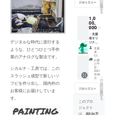
に必ず
限は博
ン
詳細を見る
を
備考欄
物館
選
択
にご希
オープ
す
る
望のお
ンから5
1,0
名前を
年間と
御記入
なりま
00,
下さ
す) ・ソ
000
円
い。 ・
フビ神
お礼の
社への
・支援
手紙
大芳名
者オリ
デジタルな時代に逆行する
※支援時
ジナル
に必ず
フィ
支援
ような、ひとつひとつ手作
備考欄
ギュア
者：
にご希
(13セン
0人
業のアナログな製法です。
望のお
チ)50体
お届
名前を
※塗装な
け予
御記入
し ・博
定：
シカルナ・工房では、この
下さ
物館10
2021
年08
スラッシュ成型で新しいソ
い。 ・
年間パ
こ
月
お礼の
ス2枚
の
リ
フビを作り出し、国内外の
手紙
( 有効期
タ
ー
限は博
ン
詳細を見る
お客様にお届けしていま
を
物館
選
択
オープ
す
す。
る
ンから
このプロ
10年間
ジェクト
となり
ます) ・
は、
All-In方