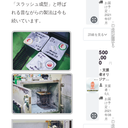
に必ず
有り) ・
お届
「スラッシュ成型」と呼ば
備考欄
博物館3
け予
にご希
年間パ
定：
れる昔ながらの製法は今も
望のお
ス2枚
2021
年07
名前を
( 有
続いています。
こ
月
御記入
効期限
の
リ
下さ
は博物
タ
ー
い。 ・
館オー
ン
詳細を見る
を
博物館
プンか
選
択
設立記
ら3年間
す
る
念限定
となり
500
フィ
ます) ・
ギュア1
シカル
,00
体 (塗装
ナ工房
0
円
有り) ・
オリジ
お礼の
ナルT
・支援
手紙
シャ
者オリ
ツ
ジナル
※ご希望
フィ
支援
のサイ
ギュア
者：
ズをお
(7セン
0人
選び下
チ)50体
お届
さい。
※塗装な
け予
・ソフ
し ・博
定：
ビ神社
物館5年
2021
年08
への中
間パス2
こ
月
芳名 ※
枚 (
の
リ
支援時
有効期
タ
ー