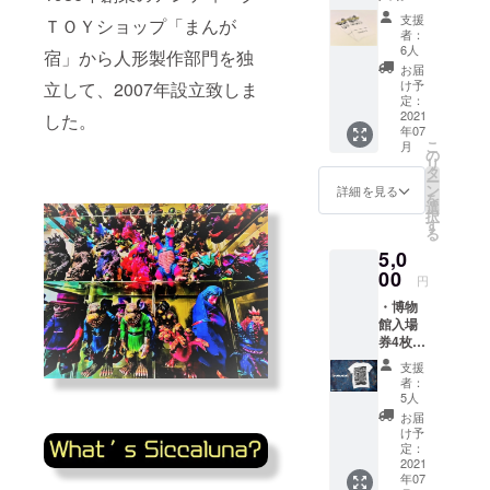
ておりま
有効期
支援
ＴＯＹショップ「まんが
限は博
す。
者：
物館
6人
常にチャレ
宿」から人形製作部門を独
オープ
お届
ンジ精神を
ンから1
け予
立して、2007年設立致しま
年間と
定：
持った製品
なりま
2021
した。
づくりで皆
年07
す) ・ミ
こ
月
様からご好
ニフィ
の
リ
ギュア1
タ
評の声をい
ー
体(ソフ
ン
詳細を見る
ただいてお
を
ビの叫
選
択
び) ・お
ります。
す
る
礼の手
5,0
紙
00
円
・博物
館入場
券4枚
( 有効期
支援
限は博
者：
物館
5人
オープ
お届
ンから1
け予
年間と
定：
なりま
2021
年07
す) ・シ