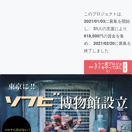
このプロジェクトは、
2021/01/03
に募集を開始
し、
31
人の支援により
618,500
円の資金を集
め、
2021/02/20
に募集を
終了しました
もう一度プロジェ
1
クトをやってほし
3
い