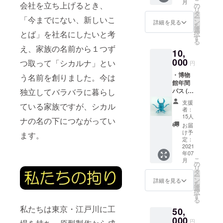
こ
月
会社を立ち上げるとき、
カルナ
の
リ
工房オ
タ
ー
「今までにない、新しいこ
リジナ
ン
詳細を見る
を
ルTシャ
選
とば」を社名にしたいと考
択
ツ1枚 ※
す
る
ご希望
え、家族の名前から１つず
10,
のサイ
ズをお
000
つ取って「シカルナ」とい
円
選び下
・博物
さい。
う名前を創りました。今は
館年間
・ミニ
独立してバラバラに暮らし
パス (
フィ
有効期
ギュア1
支援
ている家族ですが、シカル
限は博
体(ソフ
者：
物館
ビの叫
15人
ナの名の下につながってい
オープ
び) ・お
お届
ンから1
礼の手
け予
ます。
年間と
紙
定：
なりま
2021
年07
す) ・シ
こ
月
カルナ
の
リ
工房オ
タ
ー
リジナ
ン
詳細を見る
を
ルTシャ
選
択
ツ1枚
す
る
※ご希
私たちは東京・江戸川に工
50,
望のサ
イズを
000
円