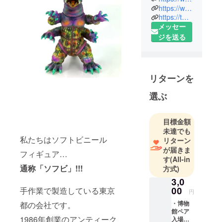
工房ではオ
https://www.facebook.com/%E3%82%B7%E3%82%AB%E3%83%AB%E3%83%8A%E5%B7%A5%E6%88%BF-300009500580919/
https://twitter.com/siccalunakoubou
リジナルの
メッセー
造形やアニ
ジを送る
メキャラク
ターなどの
ソフトビ
ニールフィ
リターンを
ギュア（略
してソフ
選ぶ
ビ）を
《MADE IN
目標金額
JAPAN》に
未達でも
こだわっ
私たちはソフトビニール
リターン
て、東京・
が届きま
フィギュア…
す
(All-in
江戸川の自
通称「ソフビ」!!!
方式)
社工場で原
3,0
型製作から
00
手作業で製造している東京
成型、塗装
円
まで行い製
・博物
都の会社です。
館ペア
造・販売し
1986年創業のアンティーク
入場券 (