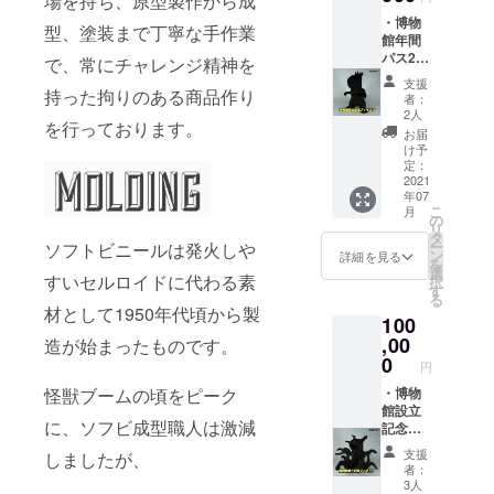
場を持ち、原型製作から成
お選び
・博物
下さ
型、塗装まで丁寧な手作業
館年間
い。 ・
パス2枚
フィ
で、常にチャレンジ精神を
( 有
ギュア1
支援
効期限
持った拘りのある商品作り
体(獣
者：
は博物
虫) ・
2人
を行っております。
館オー
ソフビ
お届
プンか
神社へ
け予
ら1年間
のご芳
定：
となり
2021
名 ※
年07
ます) ・
支援時
こ
月
シカル
に必ず
の
リ
ナ工房
備考欄
タ
ー
ソフトビニールは発火しや
オリジ
にご希
ン
詳細を見る
を
ナルT
望のお
選
すいセルロイドに代わる素
択
シャツ1
名前を
す
る
枚 ※
御記入
材として1950年代頃から製
100
ご希望
下さ
のサイ
,00
い。 ・
造が始まったものです。
ズをお
お礼の
0
円
選び下
手紙
怪獣ブームの頃をピーク
さい。
・博物
・ソフ
館設立
に、ソフビ成型職人は激減
ビ神社
記念限
への中
定フィ
支援
しましたが、
芳名 ※
ギュア1
者：
支援時
体 (塗装
3人