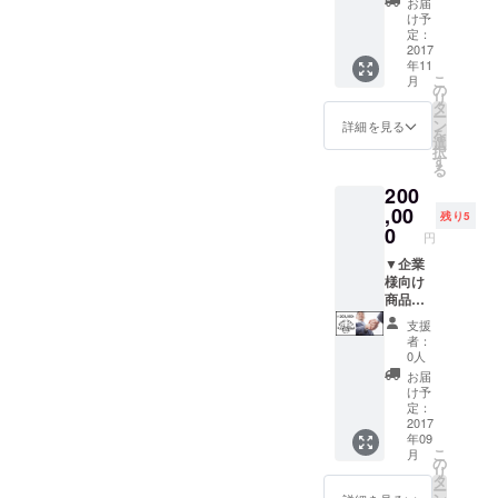
お届
装や住
け予
宅リノ
定：
ベ・新
2017
年11
築をお
こ
月
考えの
の
リ
方、
タ
ー
LABO
ン
詳細を見る
を
で朝か
選
択
ら夕方
す
る
まで
200
みっち
りデザ
,00
残り5
インの
0
円
ご相談
にお付
▼企業
き合い
様向け
させて
商品は
いただ
いらな
支援
きま
いけど
者：
す！ そ
応援し
0人
の場で
たい！
お届
CGパー
と思っ
け予
スや手
てくだ
定：
描き
さる企
2017
年09
パース
業様は
こ
月
を仕上
こちら!
の
リ
げます
新しい
タ
ー
よ。 そ
施設の