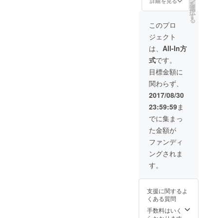
ン
詳細を見る
を
の後、
フォト
選
択
正式な
スポッ
す
る
デザイ
トとな
このプロ
ン(50万
る壁面
ジェクト
円〜)の
に、協
ご依頼
賛企業
は、
All-In方
となり
様のロ
式
です。
ました
ゴを描
ら、デ
かせて
目標金額に
ザイン
いただ
関わらず、
料から
きま
15万円
す。 併
2017/08/30
差し引
せて、
23:59:59
ま
かせて
10月に
いただ
予定し
でに集まっ
きま
ている
た金額が
す。
レセプ
ション
ファンディ
でのご
ングされま
紹介
や、
す。
WEB・
SNSで
もご紹
支援に関するよ
介させ
くある質問
ていた
だきま
手数料はいく
す。
らかかります