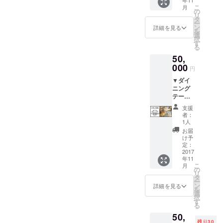
年11
フォト
選びご
こ
月
フレー
予約く
の
リ
ム、古
ださ
タ
ー
材ス
い。
ン
詳細を見る
を
ピー
選
択
カーの
す
る
３点
50,
セット
です。
000
円
▼ダイ
ニング
テーブ
ルワー
支援
ク
者：
ショッ
1人
プ参加
お届
権 3日
け予
間で作
定：
るダイ
2017
年11
ニング
こ
月
テーブ
の
リ
ルワー
タ
ー
ク
ン
詳細を見る
を
ショッ
選
択
プ（通
す
る
常
50,
70,000
残り30