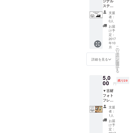
ジナル
行った
ステッ
よう
カー３
"古くなった
な、な
支援
枚セッ
ん
者：
り壊れたら
ト ご要
ちゃっ
0人
捨て、新し
望の多
てヒノ
お届
かった
キ風
いものを買
け予
ステッ
呂・ヒ
定：
う"
カーの
2017
バ風呂
年10
という世の
リター
をお愉
こ
月
ンを追
しみい
の
中の普通に
リ
加いた
ただけ
タ
違和感を感
ー
しまし
ます。
ン
詳細を見る
を
た！
じ、2013年
湯船で
選
択
PEACE
使用後
す
31歳の時
る
CRAFT
は、お
それまでの
5,0
２サ
湯から
残り29
イズ
00
出し陰
経験を生か
円
(W6cm
干し、
し、ピース
▼古材
+W12c
水気が
フォト
クラフト設
m予定)
垂れな
フレー
SHONA
くなっ
立を決意
ム
N
たら部
支援
PEACE
Deliboy
屋に置
者：
CRAFT
CLUB
古い素材を
くと気
1人
が始
１サ
発の
お届
使った雑
まった
イズ
際、香
け予
貨・家具の
当初よ
(W12c
定：
りが出