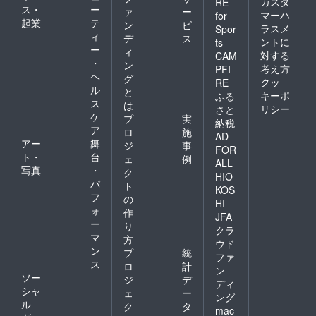
カスタ
RE
ス・
ー
ァ
ー
マーハ
for
起業
テ
ン
ビ
ラスメ
Spor
ィ
デ
ス
ントに
ts
ー
ィ
対する
CAM
・
ン
考え方
PFI
ヘ
グ
クッ
RE
ル
と
キーポ
ふる
ス
は
リシー
さと
ケ
プ
実
納税
ア
ロ
施
AD
アー
舞
ジ
事
FOR
ト・
台
ェ
例
ALL
写真
・
ク
HIO
パ
ト
KOS
フ
の
HI
ォ
作
JFA
ー
り
クラ
マ
方
ウド
ン
プ
統
ファ
ス
ロ
計
ン
ソー
ジ
デ
ディ
シャ
ェ
ー
ング
ル
ク
タ
mac