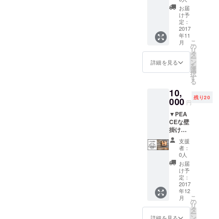
で収穫
お届
した流
け予
木のス
定：
タンド
2017
年11
ライト
こ
月
リビン
の
リ
グや寝
タ
ー
室に温
ン
詳細を見る
を
かくて
選
択
優しい
す
る
光を灯
10,
して見
残り20
ません
000
円
か？
▼PEA
CEな壁
掛け時
計 レス
支援
キュー
者：
した廃
0人
材を組
お届
み合わ
け予
せた壁
定：
掛けの
2017
年12
時計 一
こ
月
つ一つ
の
リ
が全く
タ
ー
違う表
ン
詳細を見る