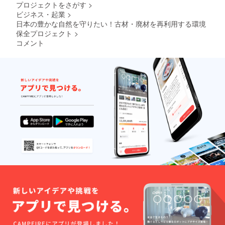
プロジェクトをさがす
>
ok
ビジネス・起業
>
1,480
フォロ
日本の豊かな自然を守りたい！古材・廃材を再利用する環境
ワー
保全プロジェクト
>
WEBサ
コメント
イト
月間
10,000
PV