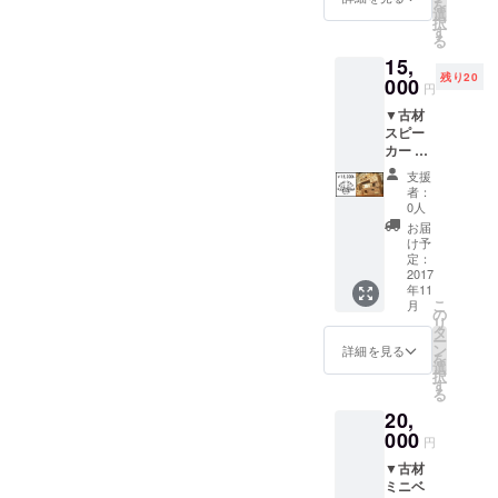
を
情をし
選
択
てい
す
る
て、世
15,
界に一
残り20
つしか
000
円
ない時
▼古材
計で
スピー
す。 通
カー 納
常
屋の構
17,000
支援
造材で
円のこ
者：
100年以
ちらの
0人
上使わ
時計を
お届
れてい
クラウ
け予
た木材
ドファ
定：
を使
2017
ンディ
年11
用！ デ
ングの
こ
月
ジタル
ご支援
の
リ
のス
限定で
タ
ー
ピー
この価
ン
詳細を見る
を
カーと
格にさ
選
択
は一味
せてい
す
る
違い、
ただき
20,
温かく
まし
て深い
000
た。 写
円
音が特
真はイ
▼古材
徴！ 電
メージ
ミニベ
源いら
です。