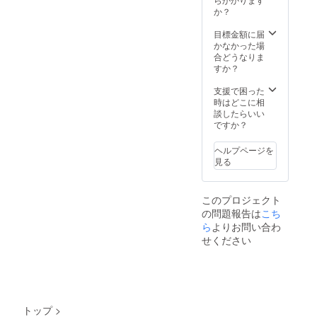
PEACE
か？
CEAFT
のメイ
目標金額に届
ン顧客
かなかった場
層であ
合どうなりま
る20代
すか？
後半か
ら40代
支援で困った
前半の
時はどこに相
方に
談したらいい
リーチ
ですか？
できま
す。
ヘルプページを
Instagr
見る
am
15,100
フォロ
このプロジェクト
ワー
の問題報告は
こち
LABO
公式
ら
よりお問い合わ
Instagr
せください
am
1,600
フォロ
ワー
LABO
公式
トップ
>
Facebo