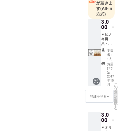
す。
が届きま
す
(All-in
10代からの
方式)
大工の経験
3,0
と
00
円
住宅・店舗
▼ヒノ
のデザイン
キ風
呂・ヒ
の経験を生
バ風呂
支援
かし
セット
者：
香りに
小物や家具
1人
癒し効
お届
のデザイ
果があ
け予
ン・製作・
るヒノ
定：
キとヒ
2017
リメイク
年10
バの廃
インテリア
こ
月
材を細
の
リ
デザイン、
かく
タ
ー
カット
ン
詳細を見る
コーディ
を
し袋詰
選
ネートなど
択
めしま
す
る
した。
ピースクラ
3,0
自宅の
フト作品の
お風呂
00
円
デザイン全
で、温
▼オリ
泉に
般を担う