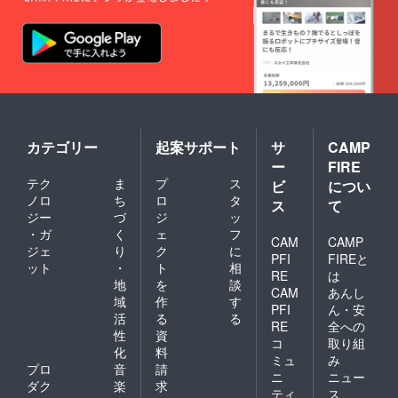
カテゴリー
起案サポート
サ
CAMP
ー
FIRE
テク
ま
プ
ス
ビ
につい
ノロ
ち
ロ
タ
ス
て
ジー
づ
ジ
ッ
・ガ
く
ェ
フ
CAM
CAMP
ジェ
り
ク
に
PFI
FIREと
ット
・
ト
相
RE
は
地
を
談
CAM
あんし
域
作
す
PFI
ん・安
活
る
る
RE
全への
性
資
コ
取り組
化
料
ミュ
み
プロ
音
請
ニ
ニュー
ダク
楽
求
ティ
ス