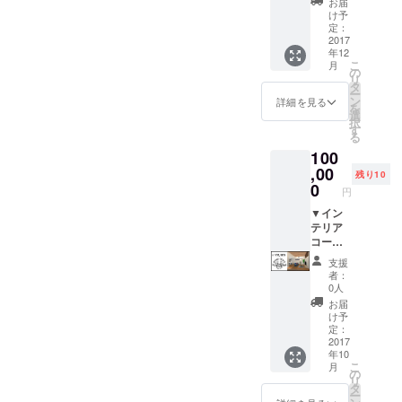
お届
を使っ
ただき
け予
たオリ
ます。
定：
ジナル
2017
年12
の姿見
こ
月
SIZE :
の
リ
W500×
タ
ー
H1800
ン
詳細を見る
を
古材の
選
択
ため質
す
る
感・サ
100
イズな
ど多少
,00
残り10
変わり
0
円
ます。
到着ま
▼イン
で楽し
テリア
みにお
コー
待ちく
ディ
支援
ださ
ネート
者：
い。
リビン
0人
グダイ
お届
ニング
け予
のコー
定：
ディ
2017
年10
ネート
こ
月
をさせ
の
リ
て頂き
タ
ー
ます。