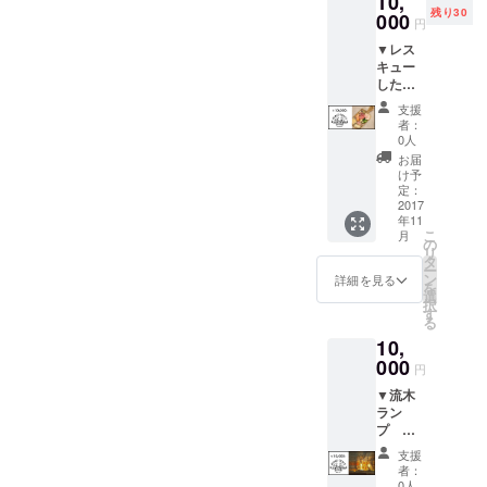
10,
ちくだ
残り30
ルをお
000
さい。
円
教えし
▼レス
ます。
キュー
こちら
した古
で募集
材で
する日
支援
作った
程のう
者：
カッ
ち、何
0人
ティン
日でも
お届
グボー
参加OK
け予
ド2枚
です。
定：
セット
2017
みんな
年11
色・サ
で
こ
月
イズな
CHIGA
の
リ
どは選
SAKI
タ
ー
べませ
LABO
ン
詳細を見る
を
んの
を作り
選
択
で、到
ましょ
す
る
着まで
う！
10,
楽しみ
にお待
000
円
ちくだ
▼流木
さい。
ラン
プ
10,000
支援
円 伊豆
者：
と湘南
0人