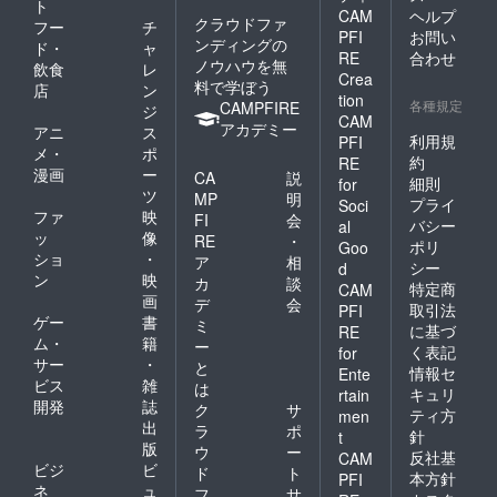
ト
CAM
ヘルプ
クラウドファ
フー
チ
PFI
お問い
ンディングの
ド・
ャ
RE
合わせ
ノウハウを無
飲食
レ
Crea
料で学ぼう
店
ン
tion
各種規定
CAMPFIRE
ジ
CAM
アカデミー
アニ
ス
利用規
PFI
メ・
ポ
約
RE
漫画
ー
CA
説
細則
for
ツ
MP
明
プライ
Soci
ファ
映
FI
会
バシー
al
ッ
像
RE
・
ポリ
Goo
ショ
・
ア
相
シー
d
ン
映
カ
談
特定商
CAM
画
デ
会
取引法
PFI
ゲー
書
ミ
に基づ
RE
ム・
籍
ー
く表記
for
サー
・
と
情報セ
Ente
ビス
雑
は
キュリ
rtain
開発
誌
ク
サ
ティ方
men
出
ラ
ポ
針
t
版
ウ
ー
反社基
CAM
ビジ
ビ
ド
ト
本方針
PFI
ネ
ュ
フ
サ