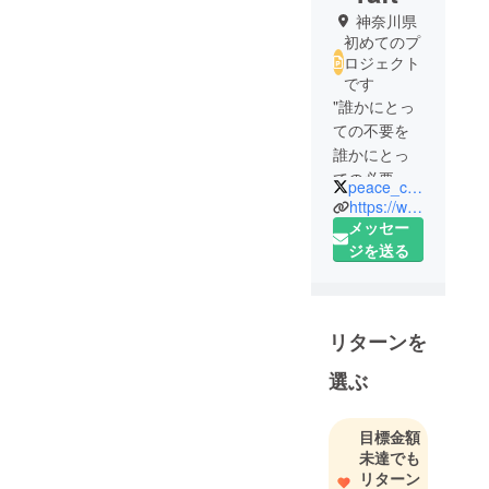
神奈川県
初めてのプ
ロジェクト
です
"誰かにとっ
ての不要を
誰かにとっ
ての必要
peace_craft31
に"をコンセ
https://www.instagram.com/nishimura.masayuki
プトに
メッセー
流木•古材•廃
ジを送る
材などの古
い木材を
使った家
リターンを
具・雑貨の
制作、
選ぶ
個人宅・店
舗デザイン
目標金額
施工を行
未達でも
なっていま
リターン