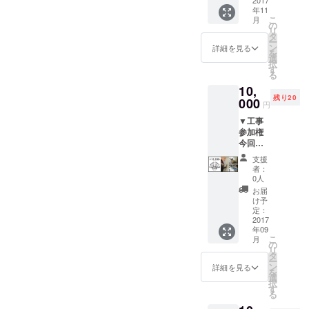
りロン
2017
m予定)
て芳香
製作
年11
グセ
これか
剤にな
住宅リノ
こ
月
ラーの
らデザ
の
りま
リ
古材
ベーション
インし
タ
す。 使
ー
フォト
ますの
ン
用状態
詳細を見る
や店舗内装
を
フレー
で、微
選
により
択
など
ム
妙にサ
す
ますが
る
LABO
イズ変
これまで数
3〜4ヶ
10,
にある
更ある
月はご
多くの作品
残り20
ポスト
000
と思い
使用い
円
を生み出し
カード
ます。
ただけ
▼工事
をセッ
お楽し
ます。
てきた
参加権
トでお
み
※空気に
今回の
送りい
に！！
触れて
CHIGA
たしま
いない
支援
SAKI
す。 ポ
内側部
者：
LABO
スト
0人
分のみ
の内外
カー
を袋詰
お届
装工事
ド、フ
け予
めして
のう
レーム
定：
いるの
ち、 塗
2017
の色な
で廃材
年09
装・漆
どは選
の汚れ
こ
月
喰塗
べませ
の
などは
リ
り、棚
んの
タ
ありま
ー
作りな
で、到
ン
詳細を見る
せん。
を
ど、自
着まで
選
択
宅で使
楽しみ
す
る
えるDIY
にお待
のスキ