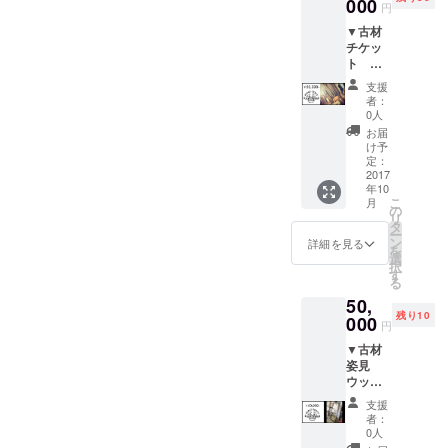
円）を5
000
円
万円で
▼古材
受けら
チケッ
れま
ト
す。 参
50,000
加日程
支援
円
につい
者：
（60,00
て 後日
0人
0円分）
公開す
お届
LABO
るカレ
け予
で販売
ンダー
定：
する古
2017
にてご
年10
材や流
希望日
こ
月
木、オ
を選び
の
リ
リジナ
ご予約
タ
ー
ルプロ
くださ
ン
詳細を見る
を
ダクト
い。
選
択
(一部の
す
る
アイテ
50,
ムを除
残り10
く)の購
000
円
入にご
▼古材
利用い
姿見
ただけ
ウッド
ます。
デッキ
配送の
支援
や構造
場合は
者：
材など
別途送
0人
の古材
料をい