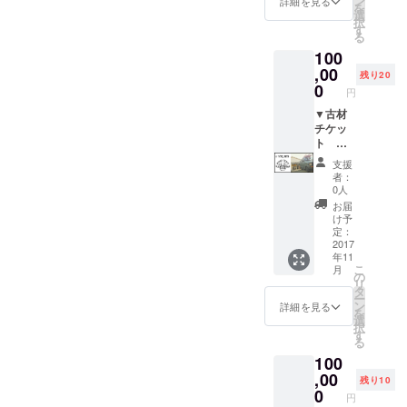
ン
詳細を見る
を
数回の
選
択
メール
す
る
のやり
100
取りの
後、CG
,00
残り20
パース
0
円
or手書
きパー
▼古材
スにて
チケッ
ご提
ト
案。 な
100,000
支援
お、そ
円（デ
者：
の後、
ザイン
0人
50万円
付き）
お届
以上の
古材
け予
家具の
100,000
定：
受注を
円分
2017
年11
いただ
（壁面
こ
月
いた場
約9㎡
の
リ
合は、
分）+壁
タ
ー
購入金
のイ
ン
詳細を見る
を
額から
メージ
選
択
10万円
デザイ
す
る
差し引
ン ご使
100
かせて
用いた
いただ
だく予
,00
残り10
きま
定の壁
0
円
す。
面を