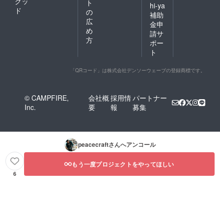
グッ
ト
hi-ya
ド
の
補助
広
金申
め
請サ
方
ポー
ト
「QRコード」は株式会社デンソーウェーブの登録商標です。
© CAMPFIRE,
会社概
採用情
パートナー
Inc.
要
報
募集
peacecraft
さんへアンコール
もう一度プロジェクトをやってほしい
6