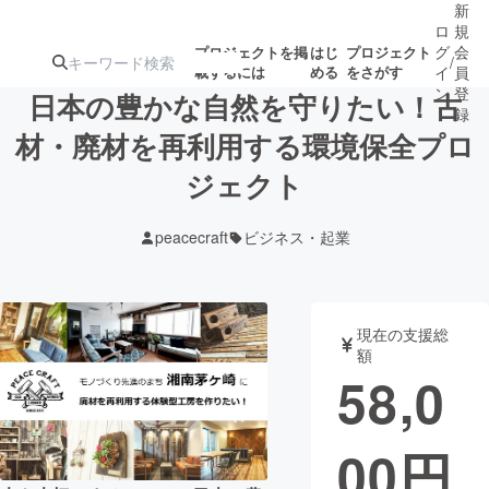
新
ロ
規
グ
会
プロジェクトを掲
はじ
プロジェクト
/
載するには
める
をさがす
イ
員
ン
登
日本の豊かな自然を守りたい！古
録
材・廃材を再利用する環境保全プロ
ジェクト
人気のプロ
注目のリ
注目の新着プロ
募集終了が近いプ
もうすぐ公開
ジェクト
ターン
ジェクト
ロジェクト
されます
peacecraft
ビジネス・起業
アート・写真
音楽
現在の支援総
テクノロジー・ガジェット
ゲーム・サ
額
58,0
映像・映画
書籍・雑誌
00
円
ビジネス・起業
チャレンジ