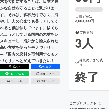
木を大切にすることは、日本の豊
かな自然を守ることに繋がりま
まちづくり・地域活性化
1%
す。それは、森林だけでなく、海
目標金額は
3,000,000円
や川、人の心までも美しくしてく
CAMPFIRE for Social Good
CAMPFIRE Creation
れると僕は信じています。捨てら
CAMPFIREふるさと納税
machi-ya
コミュニティ
支援者数
れようとしている国内の木材をレ
3
人
スキューし「海外から輸入された
高い古材を使ったモノづくり」
→「国内の廃材を再利用するモノ
募集終了まで残
づくり」へと変えていきたい！
り
ポスト
シェア
終了
LINEで送る
URLコピー
埋め込み
QRコード
このプロジェクトは、