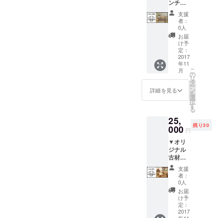
ンチ
ずなの
色味や
ワーク
でアウ
板それ
支援
ショッ
トドア
ぞれの
者：
プ参加
にも最
大きさ
0人
権 ２日
適です
は材料
お届
間で作
よ サイ
によっ
け予
る古材
ズ・色
定：
て異な
ミニベ
2017
などは
るた
年11
ンチの
選べま
め、仕
こ
月
ワーク
せんの
の
上がり
リ
ショッ
で、到
タ
は到着
ー
プ（通
着まで
ン
を楽し
詳細を見る
を
常
楽しみ
選
みにお
択
30,000
にお待
す
待ちく
る
円）を
ちくだ
ださ
25,
20,000
さい。
い！
残り30
円で受
000
円
けられ
▼オリ
ます。
ジナル
参加日
古材プ
程につ
ロダク
いて 後
支援
ト3点
日公開
者：
セット
するカ
0人
古材の
レン
お届
多肉
ダーに
け予
ポッ
てご希
定：
ト、
2017
望日を