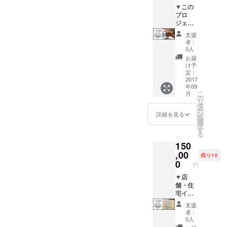
PEACE
▼この
CRAFT
プロ
がデザ
ジェク
インし
ト応援
支援
ます。
しま
者：
配送の
す！ 商
0人
場合は
品はい
お届
別途送
らない
け予
料をい
けど応
定：
ただき
援した
2017
年09
ます。
い！と
こ
月
いう方
の
リ
はこち
タ
ー
ら!
ン
詳細を見る
を
LABO
選
択
に植え
す
る
るシン
150
ボルツ
リー
,00
残り10
に、
0
円
ネーム
プレー
▼店
トをか
舗・住
けさせ
宅イン
ていた
テリア
支援
だきま
デザイ
者：
す。
ン相談
0人
店舗内