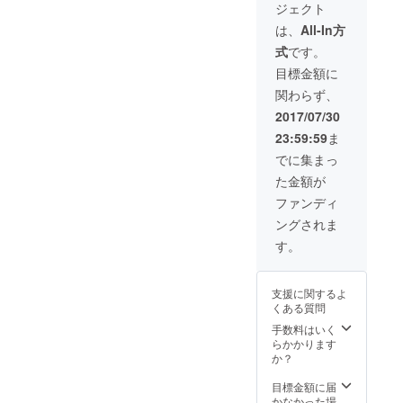
ジェクト
XL） ク
タッフ
ラウド
専用
は、
All-In方
ファン
ブラッ
式
です。
ディン
ク：一
グにて
般販売
目標金額に
ご支援
となり
関わらず、
頂いた
ます。
方へ
2017/07/30
BON・
23:59:59
ま
DANCE
ラバー
でに集まっ
バンド
た金額が
（クラ
ウド
ファンディ
ファン
ングされま
ディン
グ限定
す。
カ
ラー）
と
支援に関するよ
BON・
くある質問
DANCE
Tシャツ
手数料はいく
をプレ
らかかります
ゼン
か？
ト。
目標金額に届
かなかった場