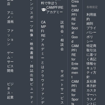
Crea
料で学ぼう
店
ン
tion
各種規定
CAMPFIRE
ジ
CAM
アカデミー
アニ
ス
利用規
PFI
メ・
ポ
約
RE
漫画
ー
CA
説
細則
for
ツ
MP
明
プライ
Soci
ファ
映
FI
会
バシー
al
ッ
像
RE
・
ポリ
Goo
ショ
・
ア
相
シー
d
ン
映
カ
談
特定商
CAM
画
デ
会
取引法
PFI
ゲー
書
ミ
に基づ
RE
ム・
籍
ー
く表記
for
サー
・
と
情報セ
Ente
ビス
雑
は
キュリ
rtain
開発
誌
ク
サ
ティ方
men
出
ラ
ポ
針
t
版
ウ
ー
反社基
CAM
ビジ
ビ
ド
ト
本方針
PFI
ネ
ュ
フ
サ
カスタ
RE
ス・
ー
ァ
ー
マーハ
for
起業
テ
ン
ビ
ラスメ
Spor
ィ
デ
ス
ントに
ts