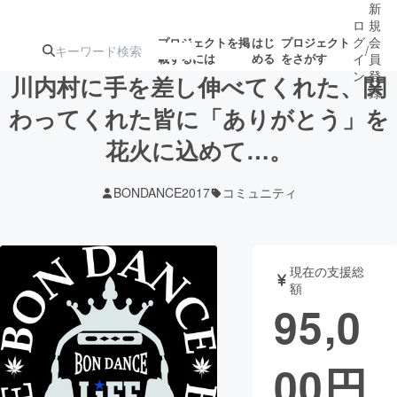
新
ロ
規
グ
会
プロジェクトを掲
はじ
プロジェクト
/
載するには
める
をさがす
イ
員
ン
登
川内村に手を差し伸べてくれた、関
録
わってくれた皆に「ありがとう」を
花火に込めて…。
人気のプロ
注目のリ
注目の新着プロ
募集終了が近いプ
もうすぐ公開
ジェクト
ターン
ジェクト
ロジェクト
されます
BONDANCE2017
コミュニティ
アート・写真
音楽
現在の支援総
テクノロジー・ガジェット
ゲーム・サ
額
95,0
映像・映画
書籍・雑誌
00
円
ビジネス・起業
チャレンジ