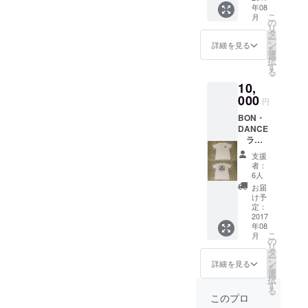
年08
定） ク
こ
月
ラウド
の
リ
ファン
タ
ー
ディン
ン
詳細を見る
を
グにて
選
択
ご支援
す
る
頂いた
10,
方へ
BON・
000
円
DANCE
BON・
ラバー
DANCE
バンド
ラ
（クラ
バーバ
ウド
支援
ンド
ファン
者：
（クラ
ディン
6人
ウド
グ限定
お届
ファン
カ
け予
ディン
ラー）
定：
グ限
2017
をプレ
年08
定）
ゼン
こ
月
BON・
ト。 ※
の
リ
DANCE
写真の
タ
ー
Tシャ
ラバー
ン
詳細を見る
を
ツ （サ
バンド
選
択
イズ
は ホ
す
る
S・M・
ワイ
このプロ
L・
ト：ス