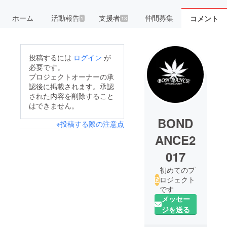
ホーム
活動報告
支援者
仲間募集
コメント
1
13
投稿するには
ログイン
が
必要です。
プロジェクトオーナーの承
認後に掲載されます。承認
された内容を削除すること
はできません。
BOND
※投稿する際の注意点
ANCE2
017
初めてのプ
ロジェクト
です
メッセー
ジを送る