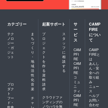
カテゴリー
起案サポート
サ
CAMP
ー
FIRE
テク
ま
プ
ス
ビ
につい
ノロ
ち
ロ
タ
ス
て
ジー
づ
ジ
ッ
・ガ
く
ェ
フ
CAM
CAMP
ジェ
り
ク
に
PFI
FIREと
ット
・
ト
相
RE
は
地
を
談
CAM
あんし
域
作
す
PFI
ん・安
活
る
る
RE
全への
性
資
コ
取り組
化
料
ミュ
み
プロ
音
請
ニ
ニュー
ダク
楽
求
ティ
ス
ト
CAM
ヘルプ
クラウドファ
フー
チ
PFI
お問い
ンディングの
ド・
ャ
RE
合わせ
ノウハウを無
飲食
レ