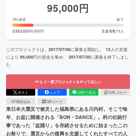
95,000
円
終了
19
%達成
目標金額
500,000
円
支援者数
13
人
このプロジェクトは、
2017/07/06
に募集を開始し、
13
人の支援
により
95,000
円の資金を集め、
2017/07/30
に募集を終了しまし
た
もう一度プロジェクトをやってほしい
ポスト
シェア
LINEで送る
URLコピー
埋め込み
QRコード
東日本大震災で被災した福島県にある川内村。そこで毎
年、お盆に開催される「BON・DANCE」。村の伝統行
事であった「盆踊り」を存続させるために始まったこの
お祭りで、震災からの復興を支援してくれたすべての人