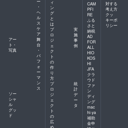
ー
ィ
対する
CAM
・
ン
考え方
PFI
ヘ
グ
クッ
RE
ル
と
キーポ
ふる
ス
は
リシー
さと
ケ
プ
実
納税
ア
ロ
施
AD
アー
舞
ジ
事
FOR
ト・
台
ェ
例
ALL
写真
・
ク
HIO
パ
ト
KOS
フ
の
HI
ォ
作
JFA
ー
り
クラ
マ
方
ウド
ン
プ
統
ファ
ス
ロ
計
ン
ソー
ジ
デ
ディ
シャ
ェ
ー
ング
ル
ク
タ
mac
グッ
ト
hi-ya
ド
の
補助
広
金申
め