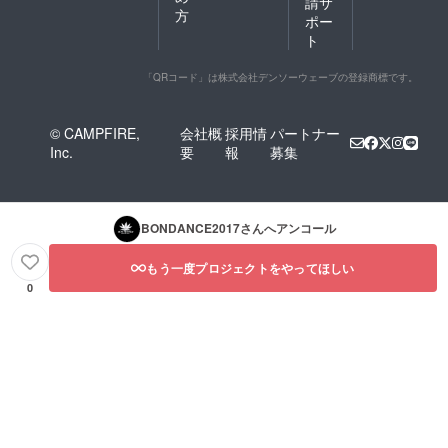
請サ
方
ポー
ト
「QRコード」は株式会社デンソーウェーブの登録商標です。
© CAMPFIRE,
会社概
採用情
パートナー
Inc.
要
報
募集
BONDANCE2017
さんへアンコール
もう一度プロジェクトをやってほしい
0