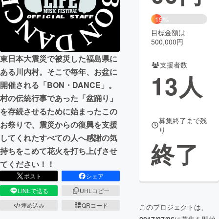
まちづくり・地域活性化
19%
目標金額は
500,000円
CAMPFIRE for Social Good
CAMPFIRE Creation
東日本大震災で被災した福島県に
CAMPFIREふるさと納税
machi-ya
コミュニティ
支援者数
ある川内村。そこで毎年、お盆に
13
人
開催される「BON・DANCE」。
村の伝統行事であった「盆踊り」
を存続させるために始まったこの
募集終了まで残
お祭りで、震災からの復興を支援
り
してくれたすべての人へ感謝の気
終了
持ちをこめて花火を打ち上げさせ
てください！！
ポスト
シェア
LINEで送る
URLコピー
埋め込み
QRコード
このプロジェクトは、