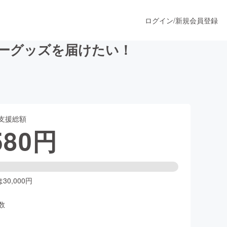
ログイン
/
新規会員登録
ダーグッズを届けたい！
うすぐ公開されます
支援総額
プロダクト
580
円
ファッション
スポーツ
0,000円
数
ア
ソーシャルグッド
人