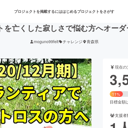
プロジェクトを掲載するには
はじめる
プロジェクトをさがす
】ペットを亡くした寂しさで悩む方へオー
moguno99felt
チャレンジ
青森県
注目のリターン
注目の新着プロジェクト
募集終了が近いプロジェクト
も
現在の
音楽
舞台・パフォーマンス
3,
ゲーム・サービス開発
フード・飲食店
11%
書籍・雑誌出版
アニメ・漫画
目標金額は3
支援者
チャレンジ
ビューティー・ヘルスケ
1