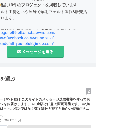
他に19件のプロジェクトを掲載しています
ェルト工房という屋号で羊毛フェルト製作&販売活
おります。
ィア的な活動をするための支援金を集めれないかと
/moguno99felt.amebaownd.com/
ンプファイヤーに参加してみました。
/www.facebook.com/younotsuki/
handcraft-yuunotuki.jimdo.com/
メッセージを送る
を選ぶ
イトのメッセージ送信機能を使ってお
。 ※1,金額は任意で変更可能です。 ※2,追
は＋－ボタンではなく数字部分を押すと細かい金額が入力
人
：2021年01月