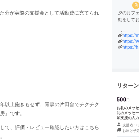
れた分が実際の支援金として活動費に充てられ
夕の月フ
動をして
ボランテ
https:/
思いキャ
https:/
https://
リターン
500
円
年以上飽きもせず、青森の片田舎でチクチク
お礼のメッセージをお届け このサ
房』です。
礼のメッセージをお届けします
加支援の入力
できます。
支援者：0
して、評価・レビュー確認したい方はこちら
お届け予定
。