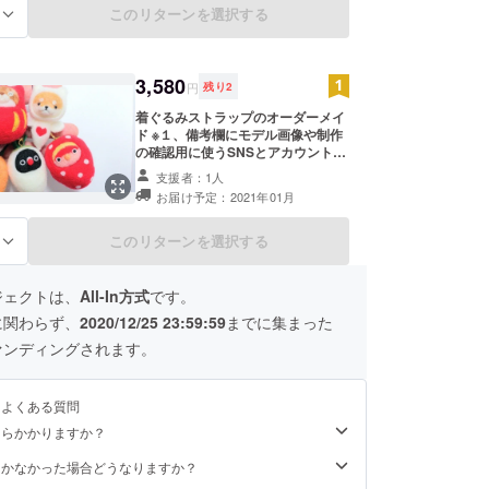
このリターンを選択する
る
3,580
円
残り
2
着ぐるみストラップのオーダーメイ
ド ※１、備考欄にモデル画像や制作
の確認用に使うSNSとアカウント名
を記載お願いします。 ※２、コメン
支援者：1人
ト部分は公開されるので必ず非公開
お届け予定：2021年01月
の備考欄に書き込みくださいm(_
_)m 記入例 ・facebook、氏名 ・
twitter、＠abcdefg ・Instagram、
このリターンを選択する
る
＠abcdefg
ジェクトは、
All-In方式
です。
に関わらず、
2020/12/25 23:59:59
までに集まった
ァンディングされます。
るよくある質問
くらかかりますか？
届かなかった場合どうなりますか？