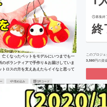
募集終
CAMPFIRE for Social Good
CAMPFIRE Creation
終
CAMPFIREふるさと納税
machi-ya
コミュニティ
このプロジェ
、亡くなったペットをモデルにいつまでも一
3,580
円の資
料のボランティアで手作り＆お届けしていま
ットロスの方を支えあえたらイイなと思って
ピー
埋め込み
QRコード