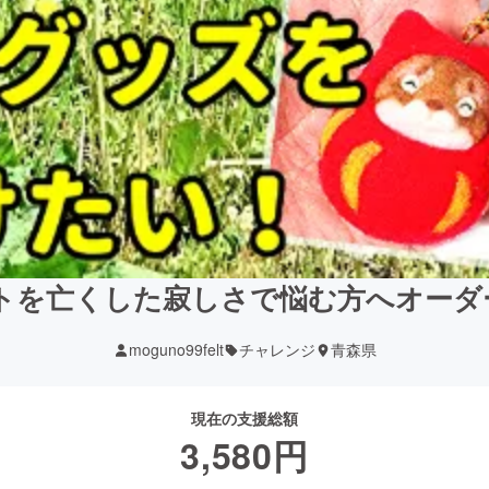
】ペットを亡くした寂しさで悩む方へオー
moguno99felt
チャレンジ
青森県
現在の支援総額
3,580
円