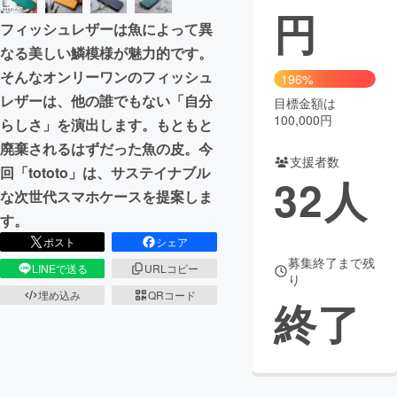
円
フィッシュレザーは魚によって異
まちづくり・地域活性化
なる美しい鱗模様が魅力的です。
そんなオンリーワンのフィッシュ
196%
CAMPFIRE for Social Good
CAMPFIRE Creation
レザーは、他の誰でもない「自分
目標金額は
CAMPFIREふるさと納税
machi-ya
コミュニティ
100,000円
らしさ」を演出します。もともと
廃棄されるはずだった魚の皮。今
支援者数
回「tototo」は、サステイナブル
32
人
な次世代スマホケースを提案しま
す。
ポスト
シェア
募集終了まで残
LINEで送る
URLコピー
り
埋め込み
QRコード
終了