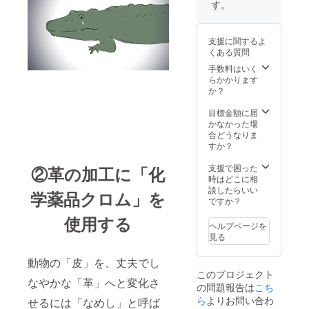
す。
支援に関するよ
くある質問
手数料はいく
らかかります
か？
目標金額に届
かなかった場
合どうなりま
すか？
支援で困った
②革の加工に「化
時はどこに相
談したらいい
学薬品クロム」を
ですか？
使用する
ヘルプページを
見る
動物の「皮」を、丈夫でし
このプロジェクト
なやかな「革」へと変化さ
の問題報告は
こち
ら
よりお問い合わ
せるには「なめし」と呼ば