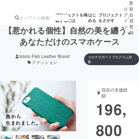
新
ロ
規
グ
会
プロジェクトを掲
はじ
プロジェクト
/
載するには
める
をさがす
イ
員
ン
登
【惹かれる個性】自然の美を纏う、
録
あなただけのスマホケース
人気のプロ
注目のリ
注目の新着プロ
募集終了が近いプ
もうすぐ公開
tototo Fish Leather Brand
コロナサポートプログラム対
ジェクト
ターン
ジェクト
ロジェクト
されます
ファッション
象
アート・写真
音楽
現在の支援総
額
テクノロジー・ガジェット
ゲーム・サ
196,
映像・映画
書籍・雑誌
800
ビジネス・起業
チャレンジ