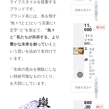
ケー
ライフスタイルを提案する
格：
の
リ
ス。 本
11,000
タ
ー
ブランドです。
クラウ
円(税込)
ン
詳細を見る
を
ドファ
選
ブランド名には、魚を指す
択
ンディ
す
る
ング限
“魚々”(とと)という言葉に1
11,
定で、
残り50
予定販
000
文字 “と”を加えて、
“魚々
円
売価格
【イニ
の
と” 私たちが共存する、
より
シャル
20%OF
刻印
豊かな未来を創っていく
と
Fとなり
20%OF
ます。
支援
いう思いを込めて名付けて
F】 出
iPhone
者：
世魚ブ
7〜の機
0人
います。
リの
種に対
お届
フィッ
応して
け予
シュレ
いま
定：
「生命の恵みを無駄にしな
ザーを
2021
す。 ※
年04
使った
送料/税
い持続可能なものづくり」
こ
月
iPhone
込 価格
の
リ
用スマ
を大切にしています。
※予定販
タ
ー
ホケー
売価
ン
詳細を見る
を
ス。 本
格：
選
択
クラウ
11,000
す
る
ドファ
円(税込
880
ンディ
ング限
,00
残り1