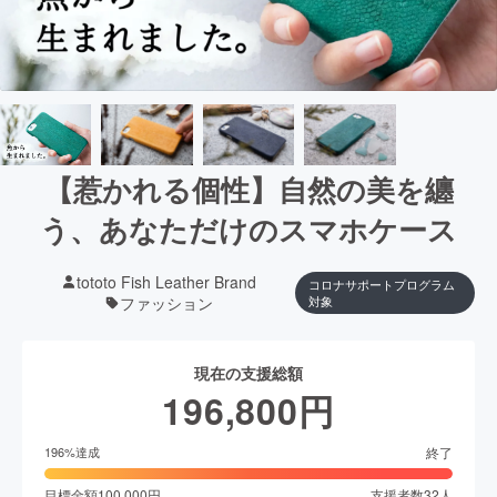
【惹かれる個性】自然の美を纏
う、あなただけのスマホケース
tototo Fish Leather Brand
コロナサポートプログラム
ファッション
対象
現在の支援総額
196,800
円
終了
196
%達成
目標金額
100,000
円
支援者数
32
人