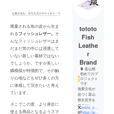
廃棄される魚の皮から生ま
tototo
れる
フィッシュレザー。
そ
Fish
んなフィッシュレザーはま
Leathe
だまだ世の中には浸透して
r
いない新しい素材ではない
Brand
でしょうか。ですが美しい
富山県
鱗模様が特徴的で、その触
初めてのプ
り心地などもぜひ多くの方
ロジェクト
です
に体感して頂きたいと考え
漁業文化が
ています。
息づく富山
県氷見市を
そこでこの度、より身近に
拠点にして
tototo_official
います。
使える商品となるようスマ
https://www.tototoleather.com