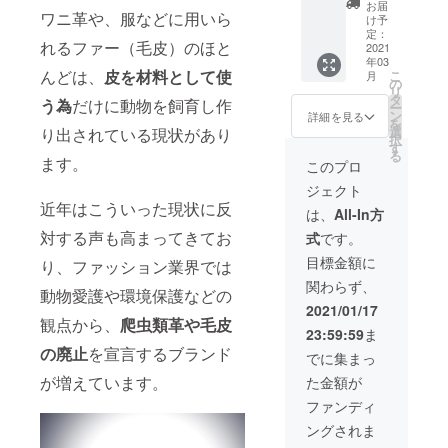
フィッ
売価
なりま
お届
ワニ革や、服などに用いら
シュレ
格：
す。
け予
ザーを
13,750
iPhone
定：
れるファー（毛皮）のほと
使った
2021
円(税込)
7〜の機
年03
iPhone
種に対
んどは、
皮を材料として使
こ
月
ケー
応して
の
リ
ス。 先
いま
タ
う為
だけに動物を飼育し作
ー
着20個
す。
ン
詳細を見る
を
限定
選
り出されている現状があり
択
で、予
す
る
定販売
ます。
このプロ
価格の
ジェクト
50%OF
近年はこういった現状に反
Fとなり
は、
All-In方
ます。
対する声も高まってきてお
式
です。
iPhone
7〜の機
目標金額に
り、ファッション業界では
種に対
関わらず、
応して
動物愛護や環境保護などの
いま
2021/01/17
す。 ※
観点から、
爬虫類革や毛皮
23:59:59
ま
送料/税
の廃止
を宣言するブランド
込 価格
でに集まっ
※予定販
が増えています。
た金額が
売価
格：
ファンディ
11,000
ングされま
円(税込)