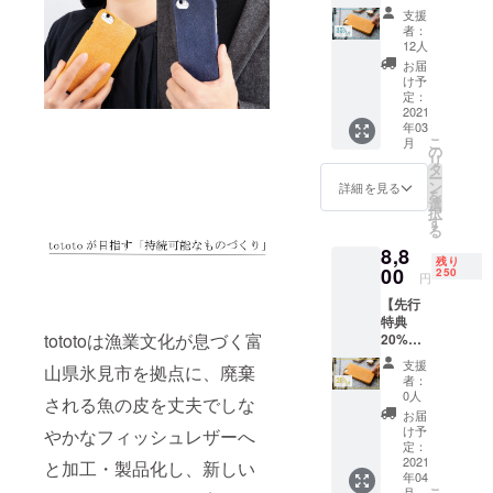
F】 出
支援
世魚ブ
者：
リの
12人
フィッ
お届
シュレ
け予
ザーを
定：
使った
2021
年03
iPhone
こ
月
ケー
の
リ
ス。 先
タ
ー
着30個
ン
詳細を見る
を
限定
選
択
で、予
す
る
定販売
8,8
価格の
残り
35%OF
00
250
円
Fとなり
【先行
ます。
特典
iPhone
tototoは漁業文化が息づく富
20%OF
7〜の機
F】 出
種に対
支援
山県氷見市を拠点に、廃棄
世魚ブ
応して
者：
リの
いま
0人
される魚の皮を丈夫でしな
フィッ
す。 ※
お届
シュレ
送料/税
け予
やかなフィッシュレザーへ
ザーを
込 価格
定：
使った
2021
※予定販
と加工・製品化し、新しい
年04
iPhone
売価
こ
月