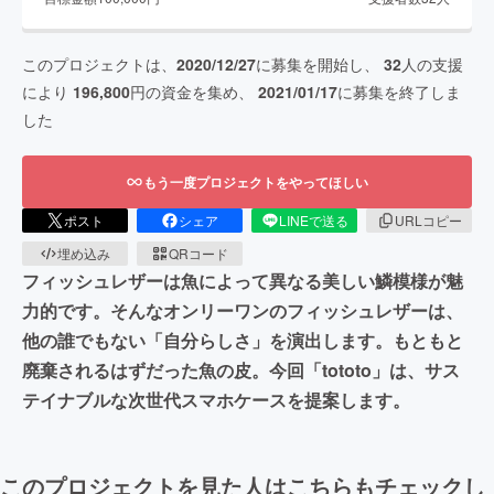
このプロジェクトは、
2020/12/27
に募集を開始し、
32
人の支援
により
196,800
円の資金を集め、
2021/01/17
に募集を終了しま
した
もう一度プロジェクトをやってほしい
ポスト
シェア
LINEで送る
URLコピー
埋め込み
QRコード
フィッシュレザーは魚によって異なる美しい鱗模様が魅
力的です。そんなオンリーワンのフィッシュレザーは、
他の誰でもない「自分らしさ」を演出します。もともと
廃棄されるはずだった魚の皮。今回「tototo」は、サス
テイナブルな次世代スマホケースを提案します。
このプロジェクトを見た人はこちらもチェックし