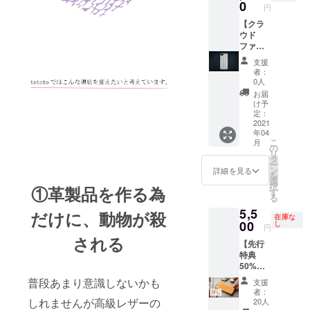
定で、
0
円
イニ
シャル
【クラ
刻印を
ウド
予定販
ファン
売価格
ディン
支援
の
グ限定
者：
20%OF
販売】
0人
Fとさせ
白銀に
お届
て頂き
輝く、
け予
ます。
深海魚
定：
iPhone
リュウ
2021
年04
7〜の機
グウノ
こ
月
種に対
ツカイ
の
リ
応して
のレ
タ
ー
いま
ザーを
ン
詳細を見る
を
す。備
使った
選
択
①革製品を作る為
考欄に
iPhone
す
る
必ず希
用スマ
5,5
望のイ
ホケー
だけに、動物が殺
在庫な
ニシャ
ス。 ク
00
し
円
ルをご
ラウド
される
【先行
記入く
ファン
特典
ださ
ディン
50%OF
い。 ※
グ限定
F】 出
送料/税
で、1個
普段あまり意識しないかも
支援
世魚ブ
込 価格
のみの
者：
リの
※予定販
販売と
しれませんが高級レザーの
20人