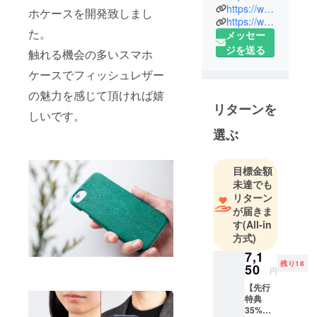
「生命の恵
https://www.instagram.com/tototo_official/
ホケースを開発致しまし
https://www.facebook.com/tototoleather
みを無駄に
た。
メッセー
しない持続
ジを送る
触れる機会の多いスマホ
可能なもの
づくり」を
ケースでフィッシュレザー
大切にし、
の魅力を感じて頂ければ嬉
フィッシュ
リターンを
しいです。
レザーを
使った新し
選ぶ
いライフス
タイルを提
目標金額
案します。
未達でも
リターン
が届きま
す
(All-in
方式)
7,1
残り18
50
円
【先行
特典
35%OF