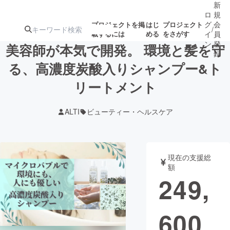
新
ロ
規
グ
会
プロジェクトを掲
はじ
プロジェクト
/
載するには
める
をさがす
イ
員
ン
登
美容師が本気で開発。 環境と髪を守
録
る、高濃度炭酸入りシャンプー&ト
リートメント
人気のプロ
注目のリ
注目の新着プロ
募集終了が近いプ
もうすぐ公開
ジェクト
ターン
ジェクト
ロジェクト
されます
ALTI
ビューティー・ヘルスケア
アート・写真
音楽
現在の支援総
テクノロジー・ガジェット
ゲーム・サ
額
249,
映像・映画
書籍・雑誌
600
ビジネス・起業
チャレンジ