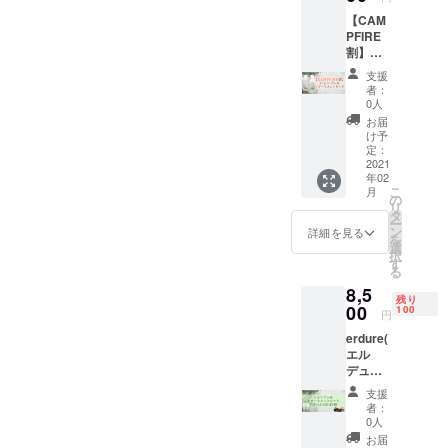
い水で
メント
【CAM
生成さ
のセッ
PFIRE
れる、
トです
割】
炭酸ガ
3,080円
erdure(
スの極
+3,080
支援
エル
小の泡
円+送料
者：
デュー
(=マイ
=7,360
0人
ル)炭酸
クロバ
円の
お届
スパ
ブル)が
29.3％
け予
シャン
ふくま
定：
オフ ※
プー＆
2021
れた
送料・
年02
炭酸ス
ALTI(ア
税込
こ
月
パト
ルティ)
の
リ
リート
オリジ
タ
ー
メント
ナルの
ン
詳細を見る
を
のセッ
美容室
選
択
ト
専売
す
る
（300m
シャン
8,5
lボト
プー&ト
残り
ル） 純
00
リート
100
円
度の高
メント
erdure(
い水で
のセッ
エル
生成さ
トです
デュー
れる、
3,080円
ル)炭酸
炭酸ガ
+3,080
支援
スパ
スの極
円+送料
者：
シャン
小の泡
=7,360
0人
プー＆
(=マイ
円の
お届