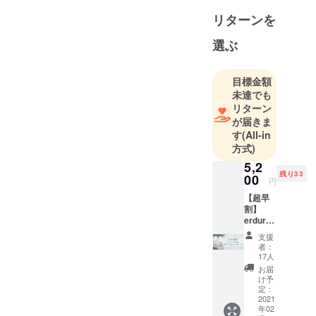
リターンを
選ぶ
目標金額
未達でも
リターン
が届きま
す
(All-in
方式)
5,2
残り33
00
円
【超早
割】
erdure(
エル
支援
デュー
者：
ル)炭酸
17人
スパ
お届
シャン
け予
プー＆
定：
炭酸ス
2021
年02
パト