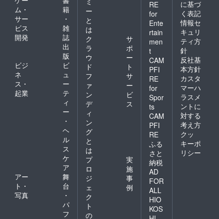
ゲー
書
ミ
に基づ
RE
ム・
籍
ー
く表記
for
サー
・
と
情報セ
Ente
ビス
雑
は
キュリ
rtain
開発
誌
ク
サ
ティ方
men
出
ラ
ポ
針
t
版
ウ
ー
反社基
CAM
ビジ
ビ
ド
ト
本方針
PFI
ネ
ュ
フ
サ
カスタ
RE
ス・
ー
ァ
ー
マーハ
for
起業
テ
ン
ビ
ラスメ
Spor
ィ
デ
ス
ントに
ts
ー
ィ
対する
CAM
・
ン
考え方
PFI
ヘ
グ
クッ
RE
ル
と
キーポ
ふる
ス
は
リシー
さと
ケ
プ
実
納税
ア
ロ
施
AD
アー
舞
ジ
事
FOR
ト・
台
ェ
例
ALL
写真
・
ク
HIO
パ
ト
KOS
フ
の
HI