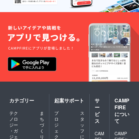
カテゴリー
起案サポート
サ
CAMP
ー
FIRE
テク
ま
プ
ス
ビ
につい
ノロ
ち
ロ
タ
ス
て
ジー
づ
ジ
ッ
・ガ
く
ェ
フ
CAM
CAMP
ジェ
り
ク
に