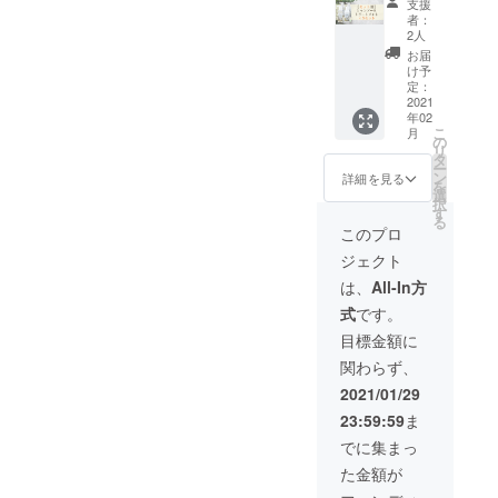
定価
けかお
支援
erdure(
で生成
7,040円
選びく
者：
エル
され
（税
2人
ださ
デュー
る、炭
込）＋
い。 ※
お届
ル)炭酸
酸ガス
7,040円
け予
送料・
スパ
の極小
定：
（税
税込。
シャン
2021
の泡(=
込）＋
年02
プー＆
マイク
送料
こ
月
炭酸ス
ロバブ
の
=15,880
リ
パト
ル)がふ
タ
円 ※送
ー
リート
くまれ
ン
料・税
詳細を見る
を
メント
た
選
込
択
のセッ
ALTI(ア
す
る
ト
ルティ)
このプロ
（300m
オリジ
ジェクト
lボト
ナルの
ル）×5
高炭酸
は、
All-In方
セッ
スパ
式
です。
ト 純
シャン
度の高
プー&高
目標金額に
い水で
炭酸ス
関わらず、
生成さ
パト
れる、
リート
2021/01/29
炭酸ガ
メント
23:59:59
ま
スの極
のセッ
小の泡
トと、
でに集まっ
(=マイ
絵本
た金額が
クロバ
「えん
ブル)が
とつ町