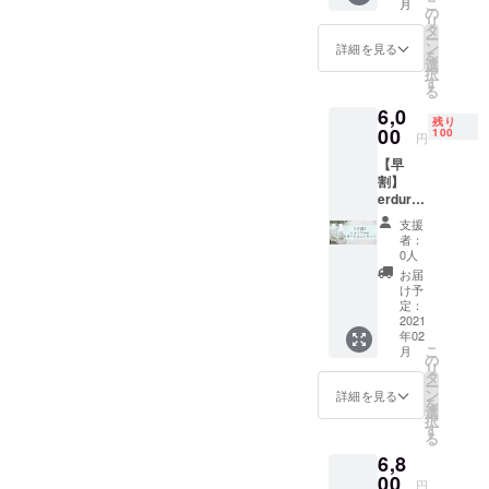
こ
月
リート
の
リ
メント
タ
ー
のセッ
ン
詳細を見る
を
ト
選
択
（300m
す
る
lボト
6,0
ル） 純
残り
度の高
00
100
円
い水で
【早
生成さ
割】
れる、
erdure(
炭酸ガ
エル
スの極
支援
デュー
小の泡
者：
ル)炭酸
(=マイ
0人
スパ
クロバ
お届
シャン
ブル)が
け予
プー＆
ふくま
定：
炭酸ス
2021
れた
年02
パト
ALTI(ア
こ
月
リート
ルティ)
の
リ
メント
オリジ
タ
ー
のセッ
ナルの
ン
詳細を見る
を
ト
美容室
選
択
（300m
専売
す
る
lボト
シャン
6,8
ル） 純
プー&ト
度の高
00
リート
円