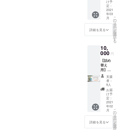
炭酸ス
クロバ
18.5％
け予
パト
ブル)が
定：
オフ ※
リート
2021
ふくま
送料・
年03
メント
れた
税込
こ
月
のセッ
ALTI(ア
の
リ
ト
ルティ)
タ
ー
（300m
オリジ
ン
詳細を見る
を
lボト
ナルの
選
択
ル）＋
美容室
す
る
えんと
専売
10,
つ町の
シャン
プペル1
000
プー&ト
円
冊をお
リート
【詰め
届け 純
メント
替え
度の高
のセッ
用】
い水で
トです
erdure(
生成さ
3,080円
支援
エル
れる、
+3,080
者：
デュー
炭酸ガ
円+送料
9人
ル)炭酸
スの極
=7,360
お届
スパ
小の泡
円の
け予
シャン
(=マイ
定：
7.6％オ
プー＆
2021
クロバ
フ ※送
年02
炭酸ス
ブル)が
料・税
こ
月
パト
ふくま
の
込
リ
リート
れた
タ
ー
メント
ALTI(ア
ン
詳細を見る
を
のセッ
ルティ)
選
択