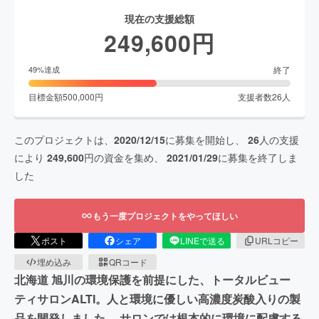
現在の支援総額
249,600
円
終了
49
%達成
目標金額
500,000
円
支援者数
26
人
このプロジェクトは、
2020/12/15
に募集を開始し、
26
人の支援
により
249,600
円の資金を集め、
2021/01/29
に募集を終了しま
した
もう一度プロジェクトをやってほしい
ポスト
シェア
LINEで送る
URLコピー
埋め込み
QRコード
北海道 旭川の環境保護を前提にした、トータルビュー
ティサロンALTI。人と環境に優しい高濃度炭酸入りの製
品を開発しました。 サロンでは根本的に環境に配慮する