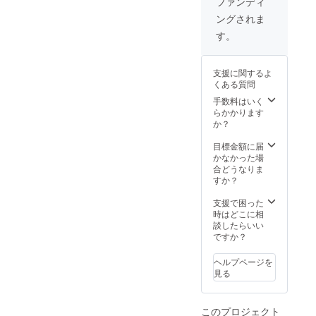
ファンディ
ふくま
のプペ
ングされま
れた
ル」を2
ALTI(ア
冊お届
す。
ルティ)
けしま
オリジ
す。 ※
ナルの
備考欄
支援に関するよ
美容室
にて絵
くある質問
専売
本の届
シャン
け先を
手数料はいく
プー&ト
委任す
らかかります
リート
るか、
か？
メント
ご自宅
のセッ
にお届
目標金額に届
トです
けかお
かなかった場
（3,080
選びく
合どうなりま
円
ださ
すか？
+3,080
い。 ※
円）
送料・
支援で困った
×5+送料
税込。
時はどこに相
=32,900
談したらいい
円の
ですか？
39.2％
オフ
ヘルプページを
見る
このプロジェクト