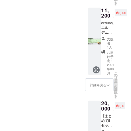
ト（1
オリジ
す
る
リット
ナルの
11,
ル×2）
高炭酸
残り49
純度の
200
スパ
円
高い水
シャン
erdure(
で生成
プー&高
エル
され
炭酸ス
デュー
る、炭
パト
ル)炭酸
酸ガス
リート
支援
スパ
の極小
メント
者：
シャン
の泡(=
のセッ
1人
プー＆
マイク
トと、
お届
炭酸ス
ロバブ
絵本
け予
パト
ル)がふ
定：
「えん
リート
2021
くまれ
とつ町
年03
メント
た
のプペ
こ
月
のセッ
ALTI(ア
の
ル」を
リ
ト
ルティ)
タ
一冊お
ー
（300m
オリジ
ン
届けし
詳細を見る
を
lボト
ナルの
選
ます。
択
ル）＋
美容室
す
※備考欄
る
えんと
専売
にて絵
20,
つ町の
シャン
本の届
残り8
プペル2
000
プー&ト
け先を
円
冊をお
リート
委任す
【まと
届け
メント
るか、
めて5
コース
のセッ
ご自宅
セッ
純度の
トです
にお届
ト】
高い水