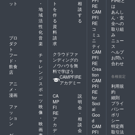
PFI
FIREと
ット
・
ト
相
RE
は
地
を
談
CAM
あんし
域
作
す
PFI
ん・安
活
る
る
RE
全への
性
資
コ
取り組
化
料
ミュ
み
プロ
音
請
ニ
ニュー
ダク
楽
求
ティ
ス
ト
CAM
ヘルプ
クラウドファ
フー
チ
PFI
お問い
ンディングの
ド・
ャ
RE
合わせ
ノウハウを無
飲食
レ
Crea
料で学ぼう
店
ン
tion
各種規定
CAMPFIRE
ジ
CAM
アカデミー
アニ
ス
利用規
PFI
メ・
ポ
約
RE
漫画
ー
CA
説
細則
for
ツ
MP
明
プライ
Soci
ファ
映
FI
会
バシー
al
ッ
像
RE
・
ポリ
Goo
ショ
・
ア
相
シー
d
ン
映
カ
談
特定商
CAM
画
デ
会
取引法
PFI