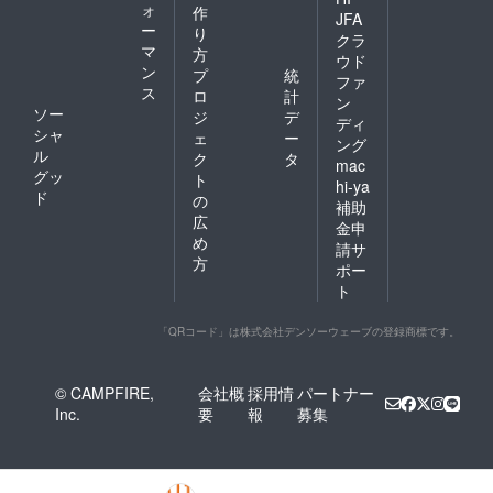
ォ
作
JFA
ー
り
クラ
マ
方
ウド
ン
プ
統
ファ
ス
ロ
計
ン
ソー
ジ
デ
ディ
シャ
ェ
ー
ング
ル
ク
タ
mac
グッ
ト
hi-ya
ド
の
補助
広
金申
め
請サ
方
ポー
ト
「QRコード」は株式会社デンソーウェーブの登録商標です。
© CAMPFIRE,
会社概
採用情
パートナー
Inc.
要
報
募集