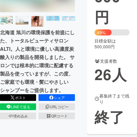
円
まちづくり・地域活性化
CAMPFIRE for Social Good
CAMPFIRE Creation
北海道 旭川の環境保護を前提にし
49%
CAMPFIREふるさと納税
machi-ya
コミュニティ
た、トータルビューティサロン
目標金額は
500,000円
ALTI。人と環境に優しい高濃度炭
酸入りの製品を開発しました。 サ
支援者数
ロンでは根本的に環境に配慮する
26
人
製品を使っていますが、この度、
ご家庭でも環境・髪にやさしい
シャンプーをご提供します。
募集終了まで残
ポスト
シェア
り
LINEで送る
URLコピー
終了
埋め込み
QRコード