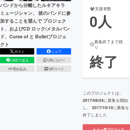
バンドから分離したルキアキラ
支援者数
まちづくり・地域活性化
ミュージシャン、 彼のバンドに参
0
人
加することを望んで プロジェク
ト、およびCD ロック/メタルバン
CAMPFIRE for Social Good
CAMPFIRE Creation
ド、Curse of と Bulletプロジェ
CAMPFIREふるさと納税
machi-ya
コミュニティ
募集終了まで残
クト
り
ポスト
シェア
終了
LINEで送る
URLコピー
埋め込み
QRコード
このプロジェクトは、
2017/08/24
に募集を開始
し、
2017/10/10
に募集を
終了しました
もう一度プロジェク