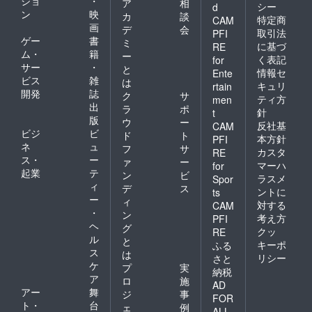
ショ
・
ア
相
シー
d
ン
映
カ
談
特定商
CAM
画
デ
会
取引法
PFI
ゲー
書
ミ
に基づ
RE
ム・
籍
ー
く表記
for
サー
・
と
情報セ
Ente
ビス
雑
は
キュリ
rtain
開発
誌
ク
サ
ティ方
men
出
ラ
ポ
針
t
版
ウ
ー
反社基
CAM
ビジ
ビ
ド
ト
本方針
PFI
ネ
ュ
フ
サ
カスタ
RE
ス・
ー
ァ
ー
マーハ
for
起業
テ
ン
ビ
ラスメ
Spor
ィ
デ
ス
ントに
ts
ー
ィ
対する
CAM
・
ン
考え方
PFI
ヘ
グ
クッ
RE
ル
と
キーポ
ふる
ス
は
リシー
さと
ケ
プ
実
納税
ア
ロ
施
AD
アー
舞
ジ
事
FOR
ト・
台
ェ
例
ALL