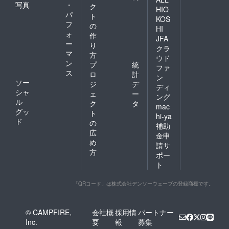
写真
・
ク
HIO
パ
ト
KOS
フ
の
HI
ォ
作
JFA
ー
り
クラ
マ
方
ウド
ン
プ
統
ファ
ス
ロ
計
ン
ソー
ジ
デ
ディ
シャ
ェ
ー
ング
ル
ク
タ
mac
グッ
ト
hi-ya
ド
の
補助
広
金申
め
請サ
方
ポー
ト
「QRコード」は株式会社デンソーウェーブの登録商標です。
© CAMPFIRE,
会社概
採用情
パートナー
Inc.
要
報
募集