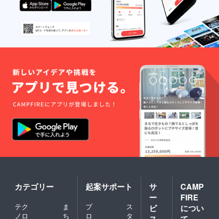
カテゴリー
起案サポート
サ
CAMP
ー
FIRE
テク
ま
プ
ス
ビ
につい
ノロ
ち
ロ
タ
ス
て