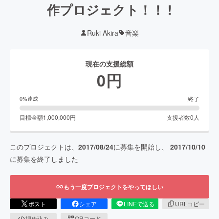
作プロジェクト！！ !
Ruki Akira
音楽
現在の支援総額
0
円
終了
0
%達成
目標金額
1,000,000
円
支援者数
0
人
このプロジェクトは、
2017/08/24
に募集を開始し、
2017/10/10
に募集を終了しました
もう一度プロジェクトをやってほしい
ポスト
シェア
LINEで送る
URLコピー
埋め込み
QRコード