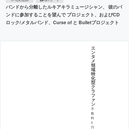
バンドから分離したルキアキラミュージシャン、 彼のバ
ンドに参加することを望んで プロジェクト、およびCD
ロック/メタルバンド、Curse of と Bulletプロジェクト
エ
ン
タ
メ
領
域
特
化
型
ク
ラ
フ
ァ
ン
手
数
料
0
円