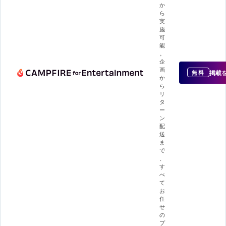
か
ら
実
施
可
能
。
企
画
掲載
無料
か
ら
リ
タ
ー
ン
配
送
ま
で
、
す
べ
て
お
任
せ
の
プ