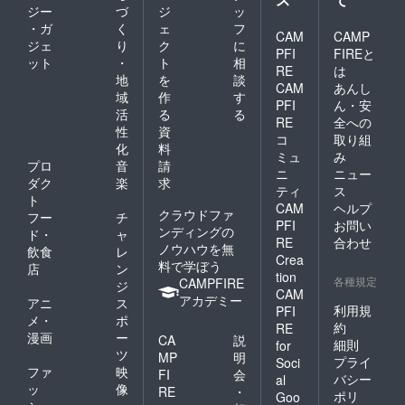
ジー
づ
ジ
ッ
・ガ
く
ェ
フ
CAM
CAMP
ジェ
り
ク
に
PFI
FIREと
ット
・
ト
相
RE
は
地
を
談
CAM
あんし
域
作
す
PFI
ん・安
活
る
る
RE
全への
性
資
コ
取り組
化
料
ミュ
み
プロ
音
請
ニ
ニュー
ダク
楽
求
ティ
ス
ト
CAM
ヘルプ
クラウドファ
フー
チ
PFI
お問い
ンディングの
ド・
ャ
RE
合わせ
ノウハウを無
飲食
レ
Crea
料で学ぼう
店
ン
tion
各種規定
CAMPFIRE
ジ
CAM
アカデミー
アニ
ス
利用規
PFI
メ・
ポ
約
RE
漫画
ー
CA
説
細則
for
ツ
MP
明
プライ
Soci
ファ
映
FI
会
バシー
al
ッ
像
RE
・
ポリ
Goo