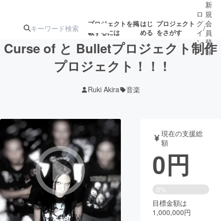
新
ロ
規
グ
会
プロジェクトを掲
はじ
プロジェクト
/
載するには
める
をさがす
イ
員
ン
登
Curse of と Bulletプロジェクト制作
録
プロジェクト！！ !
人気のプロ
注目のリ
注目の新着プロ
募集終了が近いプ
もうすぐ公開
Ruki Akira
音楽
ジェクト
ターン
ジェクト
ロジェクト
されます
アート・写真
音楽
現在の支援総
額
0
円
テクノロジー・ガジェット
ゲーム・サ
映像・映画
書籍・雑誌
0%
目標金額は
1,000,000円
ビジネス・起業
チャレンジ