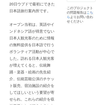
も可能
ずご確
を見学
ガジャ
20日ウブドで最初にできた
です。
認くだ
するツ
→◎考
このプロジェクト
・本文
さい。
アーで
古学博
日本語旅行案内所です。
の問題報告は
こち
中の
・バリ
す。
物館
「リ
ら
よりお問い合わ
島ウブ
「ブサ
→◎ク
ターン
ドから
キ寺院
せください
ボ・エ
につい
オープン当初は、英語やイ
メール
参拝」
ダン寺
て」に
にてEチ
「古都
院→◎
ンドネシア語が得意でない
記載の
ケット
バンリ
プナタ
注意事
とお礼
を巡る
ラン・
日本人観光客のために情報
項を必
のメッ
旅」
サシ寺
ずご確
セージ
「フォ
院→◎
の無料提供を日本語で行う
認くだ
を送ら
トジェ
ペジェ
さい。
せてい
ニッ
ボランティア活動が中心で
ン村散
ワヤン
ただき
ク・ツ
策（市
指名
した。訪れる日本人観光客
ます。
アー」
場） ・
コース
目的地&
本文中
が増えてくると、伝統舞
ですの
順路
の「リ
で、旅
は、相
ターン
踊・楽器・絵画の先生紹
行手配
談のう
につい
前に必
え決
て」に
介、伝統芸能公演のチケッ
ず空き
定、
記載の
スケ
滝・ブ
ト販売、宿泊施設の紹介を
注意事
ジュー
ランコ
項を必
ルをご
してほしいという要望が寄
など ・
ずご確
確認く
本文中
認くだ
せられ、これらの紹介を収
ださ
の「リ
さい。
い。 ・
ターン
3名以上