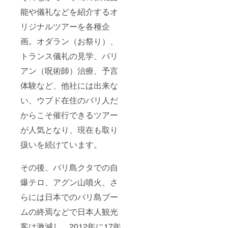
ます。
能や儀礼などを紹介するオ
リジナルツアーを各種企
画。オダラン（お祭り）、
トランス儀礼の見学、バリ
アン（呪術師）治療、予言
体験など、他社には出来な
い、ウブド在住のバリ人だ
からこそ催行できるツアー
が人気となり、現在も取り
扱いを続けています。
その後、バリ島クタでの自
爆テロ、アグン山噴火、さ
らには日本でのバリ島ブー
ムの終焉などで日本人観光
客は激減し、2012年に17年