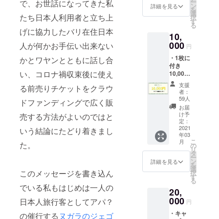
ー
で、お世話になってきた私
チャー
のツ
ン
金でお
詳細を見る
日に現
を
タ（ガ
アー、
選
支払い
金でお
たち日本人利用者と立ち上
択
イド料
カー
す
くださ
支払い
る
別）１
チャー
い。 ・
げに協力したバリ在住日本
くださ
10,
台４名
ターか
駐車場
い。 ・
様まで
000
らご希
人が何かお手伝い出来ない
代や入
本文中
円
８時間
望をお
場料な
の「リ
・1枚に
かとワヤンとともに話し合
にも利
知らせ
どは含
ターン
付き
用でき
くださ
まれま
につい
い、コロナ禍収束後に使え
10,000
ます。
い。ツ
せん。
て」に
円分の
チケッ
アーの
・ほか
記載の
支援
る前売りチケットをクラウ
アパ？
ト利用
詳細や
にも6時
者：
注意事
専用前
時に以
その他
59人
間、8時
項を必
ドファンディングで広く販
売り金
下のツ
ツ
間の
お届
ずご確
券チ
アーま
アー、
け予
売する方法がよいのではと
チャー
認くだ
ケット
たは
定：
体験は
ターが
さい。
です。
2021
ウェブ
いう結論にたどり着きまし
http://in
ありま
・バリ
年03
複数枚
でご案
formati
す。 ・
島ウブ
こ
月
た。
の購入
内の
の
oncent
本文中
ドから
リ
が可能
4,000円
タ
er-
の「リ
メール
ー
です。
のツ
ン
apa.co
詳細を見る
ターン
にてEチ
を
まだど
アー、
選
m/ をご
につい
ケット
このメッセージを書き込ん
択
のツ
カー
す
参照く
て」に
とお礼
る
アーや
チャー
ださ
記載の
でいる私もはじめは一人の
のメッ
20,
送迎を
ターか
い。
注意事
セージ
利用す
000
らご希
日本人旅行客としてアパ？
「沐浴
項を必
円
を送ら
るかわ
望をお
体験
ずご確
せてい
・キャ
からな
の催行する
ヌガラのジェゴ
知らせ
（ムル
認くだ
ただき