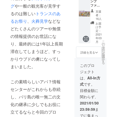
ンプ
いけ
くださ
カット
さい。
ます。
グ
や一般の観光客が見学す
ファイ
ど、と
い。ツ
＝
・バリ
ヤー限
りあえ
アーの
Melukat
島ウブ
支援
るのは難しい
トランスのあ
定「ワ
ず金券
詳細や
）ツ
者：
ドからE
ヤンを
は購入
その他
16人
アー」
チケッ
るお祭り
、
火葬見学
などな
独占！2
して支
ツ
寺院の
お届
トとお
日間ま
援して
アー、
け予
沐浴場
どたくさんのツアーや無償
礼の
るまる
もいい
定：
体験は
で心身
メッ
オー
2021
よとい
の情報提供のお世話にな
http://in
を清め
セージ
年03
ダーメ
う方の
formati
る人気
を送ら
こ
月
イドツ
り、最終的には1年以上長期
ための
の
oncent
上昇中
せてい
リ
アー」
金券チ
タ
er-
のツ
ただき
ー
滞在してしまうほど、すっ
プラン
ケット
ン
apa.co
詳細を見る
アー。
ます。
を
です。
です。
選
m/ をご
ムル
かりウブドの虜になってし
択
４名様
アパ？
す
参照く
カット
る
まで同
ホーム
ださ
このプロ
とは、
まいました。
料金で
ページ
い。
聖水を
ジェクト
通常の
記載の
「バリ
頂くと
ツアー
サービ
島ウブ
は、
All-In方
は違っ
よりお
この素晴らしいアパ？情報
スに限
ド・楽
た意味
式
です。
得で
り金券
園の散
で、心
センターがこれからも存続
す。
として
歩道」
目標金額に
身を清
カー
利用で
ウブド
める沐
し、バリ島の唯一無二の文
関わらず、
チャー
きま
市場・
浴のこ
ターと
す。分
王宮か
2021/01/30
と。 ガ
化の継承に少しでもお役に
異な
割利
らジャ
イド・
23:59:59
ま
り、ガ
用、合
ランカ
立てるならと今回のプロ
ワヤン
イド料
算利用
ジェン
でに集まっ
君が、