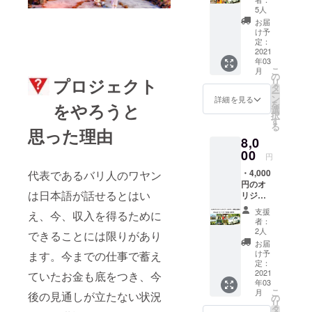
にてご
カル
心部か
・深夜
5人
精算く
チャー
ら5km
早朝の
ださ
お届
体験2名
以上離
送迎や
け予
い。 ・
様分の
れたホ
定：
ウブド
本文中
チケッ
2021
テル
中心部
の「リ
年03
トで
（例：
から
ターン
こ
月
す。 ・
パドマ
の
5km以
につい
プロジェクト
リ
カー
ウブ
タ
上離れ
て」に
ー
チャー
ド、バ
ン
たホテ
詳細を見る
記載の
を
をやろうと
タ（ガ
グース
選
ル
注意事
択
イド料
ジャ
す
（例：
項を必
る
別）１
思った理由
ティ）
パドマ
ずご確
8,0
台４名
等から
ウブ
認くだ
様まで
00
ご出発
ド、バ
さい。
円
６時間
の場合
グース
・バリ
・4,000
代表であるバリ人のワヤン
にも利
や遠方
ジャ
島ウブ
円のオ
用でき
での乗
ティ
ドから
は日本語が話せるとはい
リジナ
ます。
り捨て
等）へ
メール
ルツ
チケッ
は追加
の送迎
にてEチ
支援
え、今、収入を得るために
アー、
ト利用
料金が
は追加
者：
ケット
カル
時に以
かかり
2人
料金が
できることには限りがあり
とお礼
チャー
下のツ
ます。
かかり
お届
のメッ
体験2名
アーま
料金を
け予
ます。今までの仕事で蓄え
ます。
セージ
様分の
たは
定：
事前に
料金を
を送ら
チケッ
2021
ていたお金も底をつき、今
ウェブ
確認の
事前に
せてい
年03
トで
でご案
上、差
確認の
ただき
こ
月
後の見通しが立たない状況
す。 ・
内の
の
額は当
上、差
ます。
リ
カー
3,000円
タ
日に現
額は当