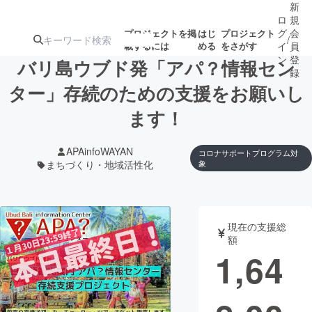
新
ロ
規
グ
会
プロジェクトを掲
はじ
プロジェクト
/
載するには
める
をさがす
イ
員
ン
登
バリ島ウブド発「アパ？情報セン
録
ター」存続のための支援をお願いし
ます！
人気のプロ
注目のリ
注目の新着プロ
募集終了が近いプ
もうすぐ公開
ジェクト
ターン
ジェクト
ロジェクト
されます
APAinfoWAYAN
コロナサポートプログラム対
まちづくり・地域活性化
象
アート・写真
音楽
テクノロジー・ガジェット
ゲーム・サ
現在の支援総
額
1,64
映像・映画
書籍・雑誌
ビジネス・起業
チャレンジ