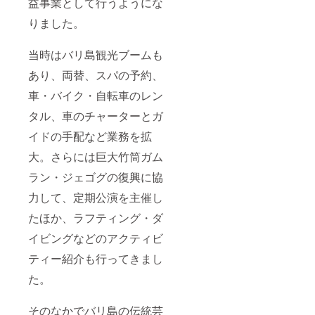
益事業として行うようにな
バリ島
につい
または1
ウブド
て」に
名で参
りました。
からEチ
記載の
加の場
ケット
注意事
合のご
とお礼
項を必
案内も
当時はバリ島観光ブームも
のメッ
ずご確
こちら
セージ
あり、両替、スパの予約、
認くだ
をご覧
を送ら
さい。
くださ
せてい
車・バイク・自転車のレン
3名以上
い。 ・
ただき
または1
バリ島
タル、車のチャーターとガ
ます。
名で参
ウブド
加の場
からEチ
イドの手配など業務を拡
合のご
ケット
案内も
とお礼
大。さらには巨大竹筒ガム
こちら
のメッ
をご覧
ラン・ジェゴグの復興に協
セージ
くださ
を送ら
力して、定期公演を主催し
い。 ・
せてい
バリ島
ただき
たほか、ラフティング・ダ
ウブド
ます。
からEチ
イビングなどのアクティビ
ケット
とお礼
ティー紹介も行ってきまし
のメッ
セージ
た。
を送ら
せてい
そのなかでバリ島の伝統芸
ただき