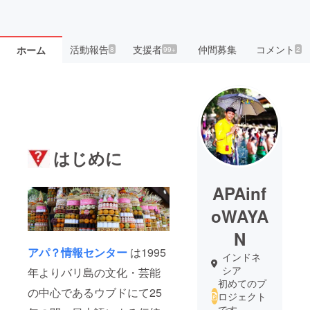
活動報告
支援者
仲間募集
コメント
ホーム
8
99+
2
はじめに
APAinf
oWAYA
N
アパ？情報センター
は1995
インドネ
シア
年よりバリ島の文化・芸能
初めてのプ
の中心であるウブドにて25
ロジェクト
です