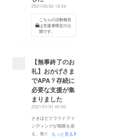
にメールでお知らせい
2021/05/26 18:34
たしましたが、本クラ
ウドファウンディング
こちらの活動報告
のバウチャーの有効期
は支援者限定の公
開です。
限起算日を2022年3月
1日と設定させていた
だき、有効期限をいっ
たん2025年2月28日と
【無事終了のお
させていただきます。
礼】おかげさま
有効期限満了前にはバ
でAPA？存続に
ウチャー未使用の皆様
に期限延長のご希望の
必要な支援が集
有無を再確認させてい
まりました
ただき、ご希望の方に
2021/01/31 00:00
は可能な限り再延長を
さきほどクラウドファ
承る予定です。バウ
ンディングが期限を迎
チャーのご利用に関し
え、無事終了しまし
もっと見る
ては、返礼メールに記