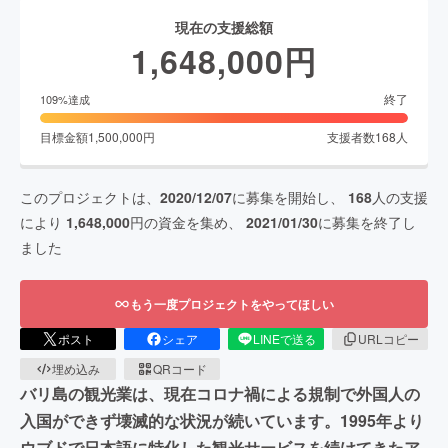
現在の支援総額
1,648,000
円
終了
109
%達成
目標金額
1,500,000
円
支援者数
168
人
このプロジェクトは、
2020/12/07
に募集を開始し、
168
人の支援
により
1,648,000
円の資金を集め、
2021/01/30
に募集を終了し
ました
もう一度プロジェクトをやってほしい
ポスト
シェア
LINEで送る
URLコピー
埋め込み
QRコード
バリ島の観光業は、現在コロナ禍による規制で外国人の
入国ができず壊滅的な状況が続いています。1995年より
ウブドで日本語に特化した観光サービスを続けてきたア