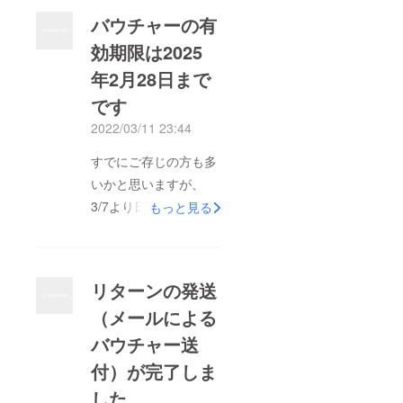
バウチャーの有
効期限は2025
年2月28日まで
です
2022/03/11 23:44
すでにご存じの方も多
いかと思いますが、
3/7より日本からバリ
もっと見る
への観光目的での入国
はVOA（デンパサール
空港での有償ビザ取
リターンの発送
得）が再開され、強制
（メールによる
隔離なしとなっていま
バウチャー送
す。クラウドファン
ディングにご参加いた
付）が完了しま
だいた皆さまには、既
した