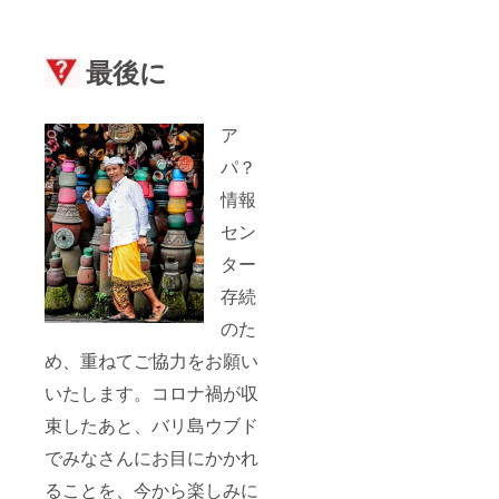
最後に
ア
パ？
情報
セン
ター
存続
のた
め、重ねてご協力をお願い
いたします。コロナ禍が収
束したあと、バリ島ウブド
でみなさんにお目にかかれ
ることを、今から楽しみに