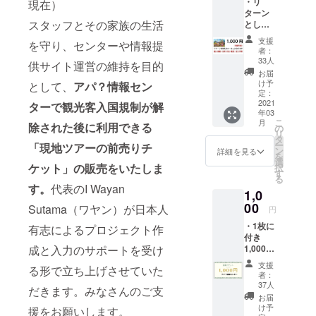
・リ
現在）
皆さんの来
ターン
バリをお待
スタッフとその家族の生活
として
お礼の
ちしていま
支援
を守り、センターや情報提
メッ
者：
す。
セージ
33人
供サイト運営の維持を目的
をメー
お届
ルにて
け予
として、
アパ？情報セン
※新しいブロ
送らせ
定：
ジェクト準
ていた
2021
ターで観光客入国規制が解
年03
だきま
備のため一
こ
月
す。 ツ
除された後に利用できる
の
部情報が変
リ
アーな
タ
ー
「現地ツアーの前売りチ
更されてい
どのリ
ン
詳細を見る
を
ターン
選
ますが、旧
ケット」の販売をいたしま
択
が不要
す
ブロジェク
る
な方や
す。
代表のI Wayan
1,0
バリに
トオーナー
渡航予
00
Sutama（ワヤン）が日本人
のリターン
円
定のな
は今後もす
・1枚に
い方は
有志によるプロジェクト作
付き
こちら
べて有効で
1,000円
成と入力のサポートを受け
をご選
す。
分のア
択くだ
支援
る形で立ち上げさせていた
パ？専
さい。
者：
用前売
住所・
37人
だきます。みなさんのご支
り金券
氏名・
お届
チケッ
電話番
け予
援をお願いします。