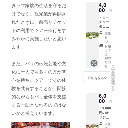
ページ
4,0
ます。
記載の
タッフ家族の生活を守るだ
・送迎
00
サービ
円
けでなく、観光業が再開さ
の日程
スに限
・カー
や時間
り金券
れたときに、前売りチケッ
チャー
帯に
として
タ１台
よって
利用で
トの利用でツアー催行をす
４名様
は、ワ
きま
支援
まで4時
ヤン以
す。分
者：
みやかに実施したいと思い
間のチ
外の運
割利
8人
ケット
転手と
用、合
ます。
お届
です。
なる場
算利用
け予
・ガイ
合もあ
定：
も可能
ドも希
2021
ります
です。
年03
また、バリの伝統芸能や文
望する
ので、
金券の
こ
月
場合は
予めご
の
残額に
リ
化に一人でも多くの方が関
事前に
了承く
タ
ついて
ー
追加料
ださ
ン
は未使
詳細を見る
心を持ち、ツアーでその体
を
金をお
い。日
選
用時も
択
問い合
程やフ
す
含め返
験を共有することが、間接
る
わせく
ライト
金はで
6,0
ださ
が決ま
的ながらもバリ全体を支援
きませ
い。 ・
00
りまし
ん。不
円
原則と
する一助となれるのではな
たら、
足が生
・3,000
してウ
お早め
じる場
いかと考えています。
円のオ
ブドが
にご予
合は利
リジナ
起点と
約をお
用当日
ルツ
なりま
願いし
に現金
支援
アー、
す。中
ます。
者：