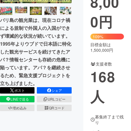
8,00
まちづくり・地域活性化
0
円
バリ島の観光業は、現在コロナ禍
による規制で外国人の入国ができ
CAMPFIRE for Social Good
CAMPFIRE Creation
ず壊滅的な状況が続いています。
109%
CAMPFIREふるさと納税
machi-ya
コミュニティ
1995年よりウブドで日本語に特化
目標金額は
1,500,000円
した観光サービスを続けてきたア
パ？情報センターも存続の危機に
支援者数
陥っています。アパ？を継続させ
168
るため、緊急支援プロジェクトを
立ち上げました。
人
ポスト
シェア
LINEで送る
URLコピー
埋め込み
QRコード
募集終了まで残
り