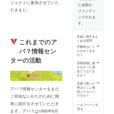
金も含
も可能
ジェクトに参加させていた
を歩き
ご案内
た金額が
まれま
です。
ます
させて
だきまた。
す。ワ
金券の
「世界
ファンディ
いただ
ヤンが
残額に
文化遺
きま
ングされま
みなさ
ついて
産ス
す。ム
まのご
は未使
バック
す。
ルカッ
要望を
用時も
見学ツ
トの場
伺って
含め返
アー」
所は選
プラン
金はで
ユネス
べま
支援に関するよ
を組
きませ
コ世界
す。
これまでのア
くある質問
み、２
ん。不
文化遺
「ペ
日間エ
足が生
手数料はいく
産に登
ジェン
パ？情報セン
スコー
じる場
らかかります
録され
村歴史
トしま
合は利
か？
た
探訪」
ターの活動
す。入
用当日
「トゥ
ペジェ
場料や
に現金
目標金額に届
リ・ヒ
ンの地
食事代
にてご
かなかった場
タ・カ
で10世
などは
精算く
合どうなりま
ル
紀から
別途ご
ださ
すか？
ナ」。
400年ほ
負担く
い。 ・
バリ島
ど続い
ださ
本文中
支援で困った
の水利
たワル
い。 ２
の「リ
時はどこに相
システ
アパ？情報センターをまだ
マデワ
日めの
ターン
談したらいい
ム「ス
王朝の
ツアー
につい
ご存知ないかたのために簡
ですか？
バッ
歴史の
に空港
て」に
ク」や
跡を探
単に紹介をさせていただき
送迎を
記載の
寺院、
索しま
ヘルプページを
組み込
注意事
ライス
す。 ◎
見る
ます。アパ？は1995年8月
むこと
項を必
テラス
ゴア・