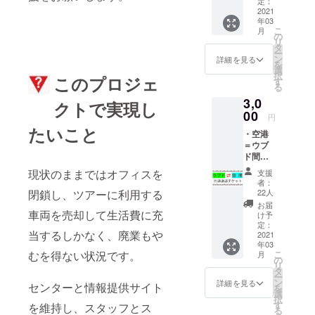
トで
号の個
定：
す。複
2021
人情報
年03
数枚の
記入不
こ
月
購入が
要で
の
リ
可能で
す。 差
タ
ー
す。ま
し支え
ン
詳細を見る
を
だどの
のない
選
択
このプロジェ
ツアー
方のみ
す
る
や送迎
備考欄
3,0
を利用
にお名
クトで実現し
するか
00
前をご
円
わから
記入く
たいこと
・空港
ないけ
ださ
＝ウブ
ど、と
い。
ド間限
りあえ
定片道
ず金券
現状のままではオフィスを
支援
送迎の
は購入
者：
チケッ
して支
22人
閉鎖し、ツアーに利用する
トで
援して
お届
す。往
車両を売却して生活費に充
もいい
け予
復利用
よとい
定：
当するしかなく、廃業もや
は2枚ご
2021
う方の
年03
購入く
ための
こ
むを得ない状況です。
月
ださ
金券チ
の
リ
い。 ・
ケット
タ
ー
1回１台
です。
ン
詳細を見る
センターと情報提供サイト
を
で4名様
アパ？
選
択
まで乗
ホーム
す
を維持し、スタッフとス
る
車でき