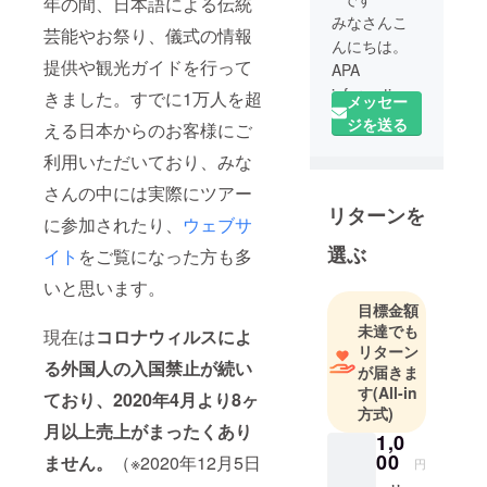
年の間、日本語による伝統
みなさんこ
芸能やお祭り、儀式の情報
んにちは。
提供や観光ガイドを行って
APA
information
きました。すでに1万人を超
メッセー
centerのワヤ
ジを送る
える日本からのお客様にご
ンです。
利用いただいており、みな
クラウド
ファンディ
さんの中には実際にツアー
リターンを
ングに沢山
に参加されたり、
ウェブサ
の方々のご
選ぶ
イト
をご覧になった方も多
支援をいた
だき、あり
いと思います。
がとうござ
目標金額
未達でも
います。
現在は
コロナウィルスによ
リターン
リターンの
る外国人の入国禁止が続い
が届きま
ツアーや
す
(All-in
ており、2020年4月より8ヶ
カーチャー
方式)
ターの催行
月以上売上がまったくあり
1,0
をはじめま
00
ません。
（※2020年12月5日
円
したので、