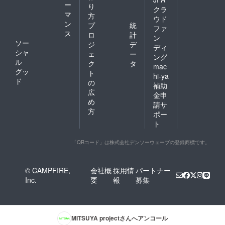
ー
り
クラ
マ
方
ウド
ン
プ
統
ファ
ス
ロ
計
ン
ソー
ジ
デ
ディ
シャ
ェ
ー
ング
ル
ク
タ
mac
グッ
ト
hi-ya
ド
の
補助
広
金申
め
請サ
方
ポー
ト
「QRコード」は株式会社デンソーウェーブの登録商標です。
© CAMPFIRE,
会社概
採用情
パートナー
Inc.
要
報
募集
MITSUYA project
さんへアンコール