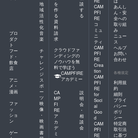
RE
は
地
を
談
CAM
あんし
域
作
す
PFI
ん・安
活
る
る
RE
全への
性
資
コ
取り組
化
料
ミュ
み
プロ
音
請
ニ
ニュー
ダク
楽
求
ティ
ス
ト
CAM
ヘルプ
クラウドファ
フー
チ
PFI
お問い
ンディングの
ド・
ャ
RE
合わせ
ノウハウを無
飲食
レ
Crea
料で学ぼう
店
ン
tion
各種規定
CAMPFIRE
ジ
CAM
アカデミー
アニ
ス
利用規
PFI
メ・
ポ
約
RE
漫画
ー
CA
説
細則
for
ツ
MP
明
プライ
Soci
ファ
映
FI
会
バシー
al
ッ
像
RE
・
ポリ
Goo
ショ
・
ア
相
シー
d
ン
映
カ
談
特定商
CAM
画
デ
会
取引法
PFI
ゲー
書
ミ
に基づ
RE