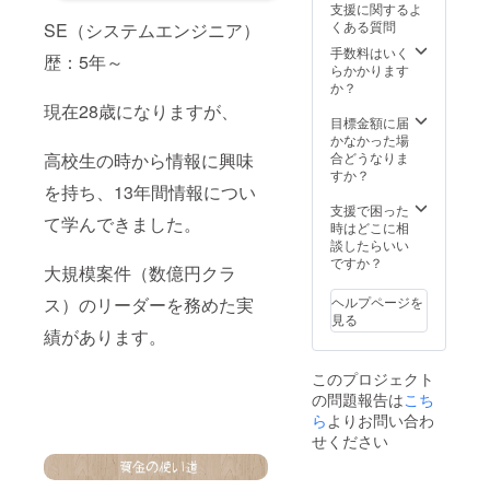
支援に関するよ
くある質問
SE（システムエンジニア）
手数料はいく
歴：5年～
らかかります
か？
現在28歳になりますが、
目標金額に届
かなかった場
高校生の時から情報に興味
合どうなりま
すか？
を持ち、13年間情報につい
支援で困った
て学んできました。
時はどこに相
談したらいい
ですか？
大規模案件（数億円クラ
ス）のリーダーを務めた実
ヘルプページを
見る
績があります。
このプロジェクト
の問題報告は
こち
ら
よりお問い合わ
せください