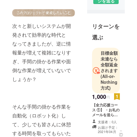
ジを送る
次々と新しいシステムが開
リターンを
発されて効率的な時代と
選ぶ
なってきましたが、逆に情
報量が増えて複雑になりす
目標金額
未達なら
ぎ、手間の掛かる作業や面
全額返金
倒な作業が増えていないで
されます
(All-or-
しょうか？
Nothing
方式)
1,000
円
【全力応援コー
そんな手間の掛かる作業を
ス ①】 ・お礼の
自動化（ロボット化）し
メールを送らせ
ていただきま
支援者：0人
て、少しでも皆さんに休憩
す。
お届け予定：
こ
2021年04月
する時間を取ってもらいた
の
リ