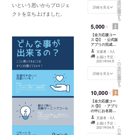
タ
いという思いからプロジェ
ー
ン
詳細を見る
を
選
クトを立ち上げました。
択
す
る
5,000
円
【全力応援コー
ス ②】 ・公式版
アプリの完成時
に招待リンクを
支援者：0人
お送りします！
お届け予定：
（試作版アプリ
こ
2021年04月
の
はご利用になれ
リ
タ
ません）
ー
ン
詳細を見る
を
選
択
す
る
10,000
円
【全力応援コー
ス ③】 ・アプリ
の中にお名前を
載せさせていた
支援者：0人
だきます ・公式
お届け予定：
版アプリの完成
こ
2021年04月
の
時に製品をお送
リ
タ
りします！（試