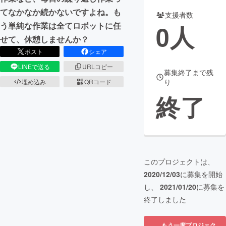
てなかなか続かないですよね。も
支援者数
まちづくり・地域活性化
0
人
う単純な作業は全てロボットに任
せて、休憩しませんか？
CAMPFIRE for Social Good
CAMPFIRE Creation
ポスト
シェア
CAMPFIREふるさと納税
machi-ya
コミュニティ
LINEで送る
URLコピー
募集終了まで残
り
埋め込み
QRコード
終了
このプロジェクトは、
2020/12/03
に募集を開始
し、
2021/01/20
に募集を
終了しました
もう一度プロジェク