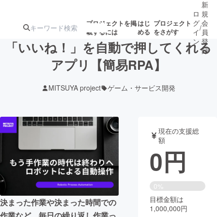
新
ロ
規
グ
会
プロジェクトを掲
はじ
プロジェクト
/
載するには
める
をさがす
イ
員
ン
登
「いいね！」を自動で押してくれる
録
アプリ【簡易RPA】
人気のプロ
注目のリ
注目の新着プロ
募集終了が近いプ
もうすぐ公開
MITSUYA project
ゲーム・サービス開発
ジェクト
ターン
ジェクト
ロジェクト
されます
アート・写真
音楽
現在の支援総
額
0
円
テクノロジー・ガジェット
ゲーム・サ
映像・映画
書籍・雑誌
0%
目標金額は
決まった作業や決まった時間での
1,000,000円
ビジネス・起業
チャレンジ
作業など、毎日の繰り返し作業っ