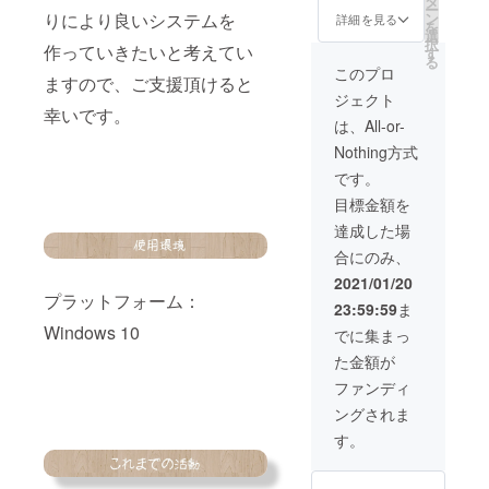
タ
モニターユー
ー
りにより良いシステムを
ン
ザーとなって誰
詳細を見る
を
選
よりも早くアプ
択
作っていきたいと考えてい
す
リをお試しいた
る
だけます！ ※こ
このプロ
ますので、ご支援頂けると
ちらのリターン
ジェクト
をご希望の方は
幸いです。
備考欄にご希望
は、All-or-
のお名前をご記
Nothing方式
入ください。
です。
目標金額を
達成した場
合にのみ、
2021/01/20
プラットフォーム：
23:59:59
ま
Windows 10
でに集まっ
た金額が
ファンディ
ングされま
す。