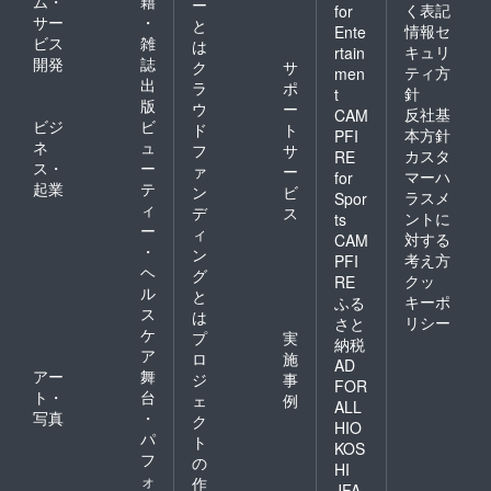
ム・
籍
ー
く表記
for
サー
・
と
情報セ
Ente
ビス
雑
は
キュリ
rtain
開発
誌
ク
サ
ティ方
men
出
ラ
ポ
針
t
版
ウ
ー
反社基
CAM
ビジ
ビ
ド
ト
本方針
PFI
ネ
ュ
フ
サ
カスタ
RE
ス・
ー
ァ
ー
マーハ
for
起業
テ
ン
ビ
ラスメ
Spor
ィ
デ
ス
ントに
ts
ー
ィ
対する
CAM
・
ン
考え方
PFI
ヘ
グ
クッ
RE
ル
と
キーポ
ふる
ス
は
リシー
さと
ケ
プ
実
納税
ア
ロ
施
AD
アー
舞
ジ
事
FOR
ト・
台
ェ
例
ALL
写真
・
ク
HIO
パ
ト
KOS
フ
の
HI
ォ
作
JFA