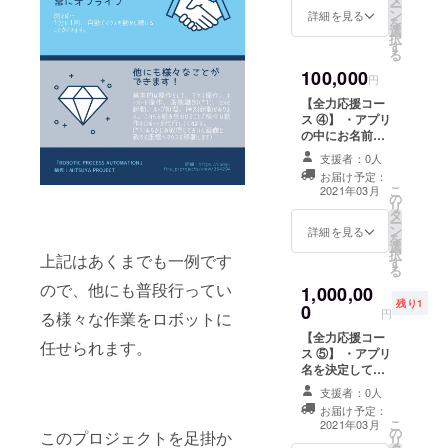
ー
ン
作版アプリはご
詳細を見る
を
選
利用になれませ
択
す
ん）
る
100,000
円
【全力応援コー
ス ④】 ・アプリ
の中にお名前を
載せさせていた
支援者：0人
だきます。 ・モ
お届け予定：
ニターユーザー
こ
2021年03月
の
となって誰より
リ
タ
も早くアプリを
ー
ン
お試しいただけ
詳細を見る
を
選
ます！ ※こちら
択
上記はあくまでも一例です
す
のリターンをご
る
希望の方は備考
ので、他にも普段行ってい
1,000,00
欄にご希望のお
残り1
0
名前をご記入く
円
る様々な作業をロボットに
ださい。
【全力応援コー
任せられます。
ス ⑤】 ・アプリ
名を決定してい
ただけます。 ・
支援者：0人
アプリにお名前
お届け予定：
を載せさせてい
こ
2021年03月
の
ただきます。 ・
このプロジェクトを足掛か
リ