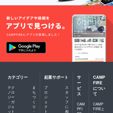
カテゴリー
起案サポート
サ
CAMP
ー
FIRE
テク
ま
プ
ス
ビ
につい
ノロ
ち
ロ
タ
ス
て
ジー
づ
ジ
ッ
・ガ
く
ェ
フ
CAM
CAMP
ジェ
り
ク
に
PFI
FIREと
ット
・
ト
相