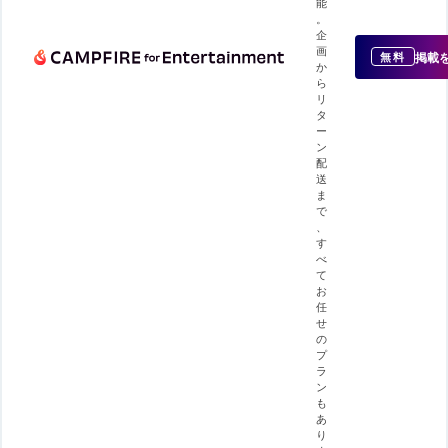
能
。
企
画
掲載
無料
か
ら
リ
タ
ー
ン
配
送
ま
で
、
す
べ
て
お
任
せ
の
プ
ラ
ン
も
あ
り