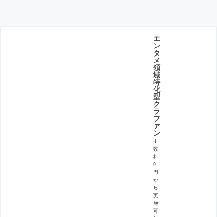
エ
ン
タ
メ
領
域
特
化
型
ク
ラ
フ
ァ
ン
手
数
料
0
円
か
ら
実
施
可