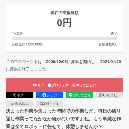
現在の支援総額
0
円
終了
0
%達成
目標金額
1,000,000
円
支援者数
0
人
このプロジェクトは、
2020/12/03
に募集を開始し、
2021/01/20
に募集を終了しました
もう一度プロジェクトをやってほしい
ポスト
シェア
LINEで送る
URLコピー
埋め込み
QRコード
決まった作業や決まった時間での作業など、毎日の繰り
返し作業ってなかなか続かないですよね。もう単純な作
業は全てロボットに任せて、休憩しませんか？