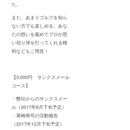
て頂
た。
年11月
き、ま
下旬予
たご要
定） ・
望があ
また、あまりゴルフを知ら
ジャン
れば再
ボ尾崎
ない方でも楽しめる、あな
度
使用の
フィッ
同一ゴ
たの想いを籠めてプロが思
テング
ルフ
可能で
ボール1
い切り球を打ってくれる権
す。そ
ダース
の際も
（2017
利などもご用意！
送料は
年11月
往復負
下旬予
担をお
定）
願い致
（ジャ
しま
ンボ
す。
【3,000円 サンクスメール
マーク
（計2回
とナン
コース】
まで）
バーが
※フィッ
ゴルフ
ティン
ボール
・弊社からのサンクスメー
グ中に
に入っ
傷がつ
ていま
ル（2017年8月下旬予定）
いてし
す。）
まう可
・尾崎将司の活動報告
・【非
能性も
売品】
ありま
（2017年12月下旬予定）
2017年
すの
尾崎将