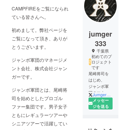
CAMPFIREをご覧になられ
ている皆さんへ。
初めまして。弊社ページを
jumger
ご覧になって頂き、ありが
333
とうございます。
千葉県
初めてのプ
ジャンボ軍団のマネージメ
ロジェクト
です
ント会社、株式会社ジャン
尾崎将司を
ガーです。
はじめ、
ジャンボ軍
ジャンボ軍団とは、尾崎将
団のマネー
Jumger_kogure
司を始めとしたプロゴル
ジメント会
メッセー
社です。
ファー集団です。男子女子
ジを送る
ゴルフを幅
ともにレギュラーツアーや
広い層に広
シニアツアーで活躍してい
めていくの