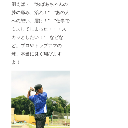
例えば・・”おばあちゃんの
ディ
バック
膝の痛み、治れ！" ”あの人
のレプ
リカで
への想い、届け！" "仕事で
す。
「JUM
ミスしてしまった・・・ス
BO
OZAKI
カッとしたい！" などな
」刺繍
ど。プロやトップアマの
もしっ
かりあ
球、本当に良く翔びます
りま
す。セ
よ！
ブンド
リー
マーズ
製のゴ
ルフ
バック
もあま
り出
回って
おりま
せん
が、さ
らにプ
ロゴル
ファー