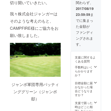
バーがゴルフ
あなた
切り開いていきたい。
関わらず、
司の活
ボールに入って
の今の
動報告
います。） ・
2017/08/19
問題や
（2017
ジャンボ軍団に
我々株式会社ジャンガーは
特徴や
23:59:59
ま
年12月
よるゴルフ練習
理想を
下旬予
場でのレッスン
でに集まっ
そのような考えのもと、
細かく
定） ・
参加権利 ツアー
お聞き
た金額が
【非売
CAMPFIRE様にご協力をお
プロが1時間、
し、あ
品】
レッスンさせて
ファンディ
なたに
願い致しました。
ジャン
頂きます。ジュ
あった
ングされま
ボマー
ニアゴルファー
クラブ
クの付
は参加無料です
す。
に仕上
いた、
ので親子でレッ
げま
ジャン
スンが受けられ
す。ベ
ガー特
ます。 ※2017年
ストス
支援に関するよ
製ネー
8月下旬～2018
コア更
くある質問
ムプ
年3月までの間で
新の近
レート
手数料はいく
広島県を始め、
道にな
（2017
らかかります
関東、東海、関
るはず
年12月
か？
西、石川県、福
です。
下旬予
岡県、長崎県、
※購入者
定）
目標金額に届
鹿児島県のゴル
ジャンボ軍団専用パッティ
の方に
（現在
かなかった場
フ練習場にて開
こちら
制作中
ンググリーン（ジャンボ
合どうなりま
催します。 ※購
から詳
のため
すか？
入者の方にこち
細を
邸）
写真は
らから詳細を
メール
ありま
支援で困った
メール致しま
致しま
せん
時はどこに相
す。 ※ワンツー
す。 ※
が、
談したらいい