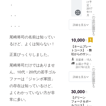
般の方
場にて
け予
・
にもオ
軍団若
定：
ススメ
2017
手プロ
年11
の商品
や尾崎
こ
・・
月
です。)
将司専
の
リ
・弊社
属キャ
タ
ー
からの
ディー
ン
詳細を見る
・・・
を
サンク
のトッ
選
択
スメー
プアマ
す
る
ル
小暮富
尾崎将司の名前は知ってい
（2017
10,000
志雄
円
年8月下
が、あ
るけど、よくは知らない！
【ネームプレー
旬予
なたの
トコース】 ・弊
定） ・
想いの
正直びっくりしました。
社からのサンク
尾崎将
丈を
スメール（2017
司の活
ボール
支援者：15人
年8月下旬予定）
動報告
に込め
お届け予定：
尾崎将司だけではありませ
・尾崎将司の活
（2017
てドラ
こ
2017年12月
の
動報告（2017年
年12月
イバー
リ
ん。10代・20代の若手ゴル
タ
12月下旬予定）
下旬予
をマン
ー
ン
・【非売品】
定） ・
詳細を見る
振り！
ファーは「ジャンボ軍団」
を
選
ジャンボマーク
【非売
スカっ
択
す
の付いた、ジャ
品】
とさせ
の存在は知っているけど、
る
ンガー特製ネー
ジャン
ま
30,000
ムプレート
ボマー
よくわかっていない方が非
円
す！！
（2017年12月下
クの付
その模
【グリーン
常に多い。
旬予定） （現在
いた、
様を弊
フォーク＆ボー
制作中のため写
ジャン
社
ルコース】 ・弊