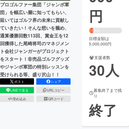
プロゴルファー集団「ジャンボ軍
円
まちづくり・地域活性化
団」を幅広い層に知ってもらい、
延いてはゴルフ界の未来に貢献し
ていきたい！そんな想いを籠め、
CAMPFIRE for Social Good
CAMPFIRE Creation
13%
通算優勝回数113回、賞金王を12
CAMPFIREふるさと納税
machi-ya
コミュニティ
目標金額は
回獲得した尾崎将司のマネジメン
5,000,000円
ト会社ジャンガーがプロジェクト
支援者数
をスタート！非売品ゴルフグッズ
30
人
やジャンボ軍団の特別レッスンを
受けられる等、盛り沢山！！
ポスト
シェア
募集終了まで残
LINEで送る
URLコピー
り
埋め込み
QRコード
終了