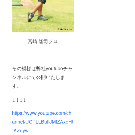
の中で
もめっ
たにサ
インを
しない
事で知
られて
いる尾
宮崎 隆司プロ
崎将司
本人が
『ジャ
ンガー
in
CAMPF
その模様は弊社youtubeチャ
IRE』だ
けのた
ンネルにて公開いたしま
めに、
す。
特別に
直筆サ
インを
↓↓↓↓
バッグ
に書い
てお送
https://www.youtube.com/ch
りいた
しま
annel/UCTLLBuflJMfZAxeHt
す。 世
に出
-KZuyw
回って