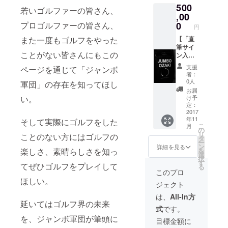
ジャンボマーク
開始）
500
の付いた、ジャ
若いゴルファーの皆さん、
ご存知
,00
ンガー特製ネー
の方も
プロゴルファーの皆さん、
0
ムプレート
円
多いか
(2017年12月下
とは思
また一度もゴルフをやった
【「直
旬予定） （現在
います
筆サイ
制作中のため写
が、自
ことがない皆さんにもこの
ン入
真はありません
分に
り！」
が、カッコイイ
支援
ページを通じて「ジャンボ
合った
尾崎将
です！） ※ネー
者：
クラブ
司使
ム入れは購入者
0人
軍団」の存在を知ってほし
であっ
用、セ
様負担にてお近
お届
たとし
ブンド
い。
くのゴルフ
け予
てもよ
リー
定：
ショップでお願
り精度
マーズ
2017
い致します。 ・
を上げ
年11
製キャ
そして実際にゴルフをした
【非売品】ジャ
より飛
こ
月
ディ
の
ンボマークの付
ばすた
リ
ことのない方にはゴルフの
バック
タ
いた、ジャン
めには
ー
コー
ン
ガー特製グリー
詳細を見る
クラブ
楽しさ、素晴らしさを知っ
を
ス】 ・
選
ンフォーク
の本質
択
弊社か
す
(2017年11月下
てぜひゴルフをプレイして
を最上
る
らのサ
旬予定） ・ジャ
このプロ
の状態
ンクス
ンボ尾崎使用の
ほしい。
にしな
ジェクト
メール
同一ゴルフボー
くては
（2017
ル1ダース(2017
は、
All-In方
いけま
年8月下
延いてはゴルフ界の未来
年11月下旬予
せん。
式
です。
旬予
定） （ジャンボ
弊社の
を、ジャンボ軍団が筆頭に
定） ・
マークとナン
目標金額に
小暮が
尾崎将