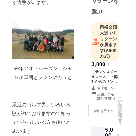
リターンを
が私たちの
る選手がいます。
使命だと思
選ぶ
います。
よろしくお
目標金額
願い致しま
未達でも
す。
リターン
が届きま
す
(All-in
方式)
3,000
円
去年のオフシーズン、ジャ
【サンクスメー
ンボ軍団とファンの方々と
ルコース】 ・弊
社からのサンク
スメール（2017
支援者：0人
年8月下旬予定）
お届け予定：
・尾崎将司の活
こ
2017年08月
の
動報告（2017年
リ
最近のゴルフ界、いろいろ
タ
12月下旬予定）
ー
ン
詳細を見る
騒がれておりますので知っ
を
選
択
す
ていらっしゃる方も多いと
る
5,0
思います。
00
円