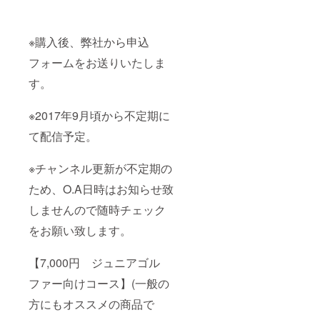
いませ
んの
で、か
※購入後、弊社から申込
なり貴
重なア
フォームをお送りいたしま
イテム
になり
す。
ま
す！！
※2017年9月頃から不定期に
て配信予定。
※チャンネル更新が不定期の
ため、O.A日時はお知らせ致
しませんので随時チェック
をお願い致します。
【7,000円 ジュニアゴル
ファー向けコース】(一般の
方にもオススメの商品で