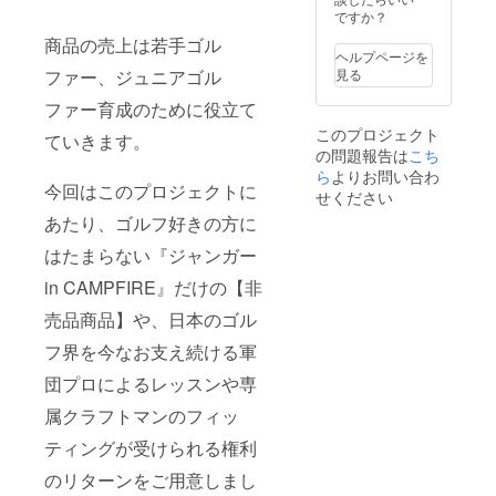
マンレッスンで
弊社に
カッコ
ですか？
はございませ
クラブ
イイで
ん。 ※プロゴル
商品の売上は若手ゴル
を送っ
す！）
ファーの指定は
ヘルプページを
ていた
※ネーム
致しかねます。
ファー、ジュニアゴル
見る
だく際
入れは
※平日開催の予定
の送料
購入者
ファー育成のために役立て
です、ご都合を
は往復
様負担
つけて参加くだ
負担し
このプロジェクト
にてお
ていきます。
さいますようお
ていた
の問題報告は
こち
近くの
願い申し上げま
だきま
ゴルフ
ら
よりお問い合わ
す。 ※交通費は
す。 ※
今回はこのプロジェクトに
ショッ
購入者様負担に
せください
グリッ
プでお
てお願い致しま
プの調
あたり、ゴルフ好きの方に
願い致
す。 ※18歳以下
整ご希
しま
の参加は19才以
はたまらない『ジャンガー
望の方
す。 ・
上の方に付き1人
は購入
【非売
までとさせて頂
in CAMPFIRE』だけの【非
者の方
品】
きます。
にご用
ジャン
売品商品】や、日本のゴル
意して
ボマー
いただ
フ界を今なお支え続ける軍
クの付
きま
いた、
す。 ※
団プロによるレッスンや専
ジャン
１度、
ガー特
属クラフトマンのフィッ
フィッ
製グ
ティン
リーン
ティングが受けられる権利
グした
フォー
ものを
ク
のリターンをご用意しまし
使用し
（2017