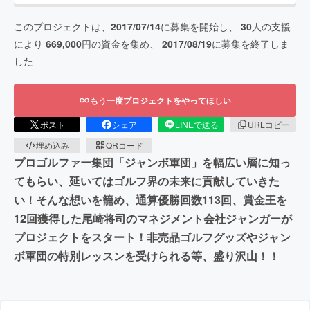
このプロジェクトは、
2017/07/14
に募集を開始し、
30
人の支援
により
669,000
円の資金を集め、
2017/08/19
に募集を終了しま
した
もう一度プロジェクトをやってほしい
ポスト
シェア
LINEで送る
URLコピー
埋め込み
QRコード
プロゴルファー集団「ジャンボ軍団」を幅広い層に知っ
てもらい、延いてはゴルフ界の未来に貢献していきた
い！そんな想いを籠め、通算優勝回数113回、賞金王を
12回獲得した尾崎将司のマネジメント会社ジャンガーが
プロジェクトをスタート！非売品ゴルフグッズやジャン
ボ軍団の特別レッスンを受けられる等、盛り沢山！！