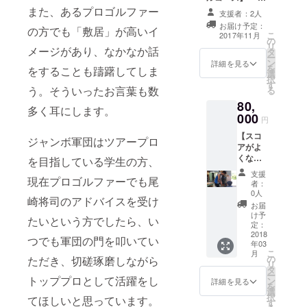
真はありません
ガー特
youtub
社からのサンク
また、あるプロゴルファー
が、カッコイイ
支援者：2人
製グ
eチャン
スメール（2017
です！） ※ネー
リーン
お届け予定：
ネルに
の方でも「敷居」が高いイ
年8月下旬予定）
こ
ム入れは購入者
2017年11月
フォー
て公開
の
・尾崎将司の活
リ
様負担にてお近
ク
いたし
メージがあり、なかなか話
タ
動報告（2017年
ー
くのゴルフ
（2017
ます。
ン
12月下旬予定）
詳細を見る
を
ショップでお願
年11月
をすることも躊躇してしま
※2017
選
・【非売品】
択
い致します。
下旬予
年9月頃
す
ジャンボマーク
う。そういったお言葉も数
る
定） ・
から不
の付いた、ジャ
【非売
定期に
80,
ンガー特製ネー
多く耳にします。
品】
て配信
000
ムプレート
円
ジャン
予定。
(2017年12月下
ボマー
↓↓↓↓
【スコ
旬予定） （現在
ジャンボ軍団はツアープロ
クの付
https://
アがよ
制作中のため写
いた、
www.yo
くな
を目指している学生の方、
真はありません
ジャン
utube.c
る？魔
が、カッコイイ
支援
ガー特
om/cha
法のク
現在プロゴルファーでも尾
です！） ※ネー
者：
製目土
nnel/UC
ラブ
0人
ム入れは購入者
崎将司のアドバイスを受け
セット
TLLBufl
フィッ
様負担にてお近
お届
（袋と
JMfZAx
ティン
け予
くのゴルフ
たいという方でしたら、い
スコッ
eHt-
グコー
定：
ショップでお願
プ）
KZuyw
ス】 ・
2018
い致します。 ・
つでも軍団の門を叩いてい
（2017
年03
※購入
弊社か
【非売品】ジャ
こ
月
年11月
後、弊
らのサ
の
ただき、切磋琢磨しながら
ンボマークの付
リ
下旬予
社から
ンクス
タ
いた、ジャン
ー
定） ゴ
申込
メール
トッププロとして活躍をし
ン
詳細を見る
ガー特製グリー
を
ルフ
フォー
（2017
選
ンフォーク
択
コース
てほしいと思っています。
ムをお
年8月下
す
(2017年11月下