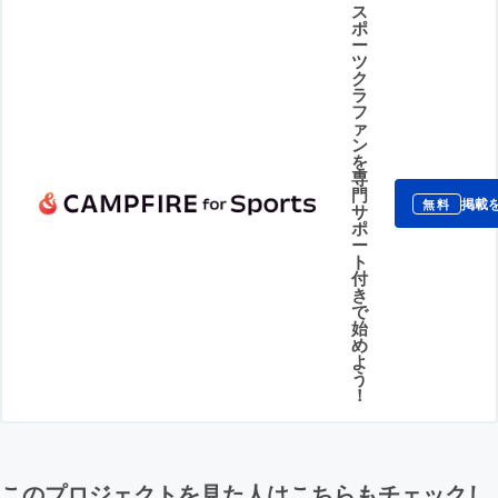
ス
ポ
ー
ツ
ク
ラ
フ
ァ
ン
を
専
門
掲載
無料
サ
ポ
ー
ト
付
き
で
始
め
よ
う
！
このプロジェクトを見た人はこちらもチェックし