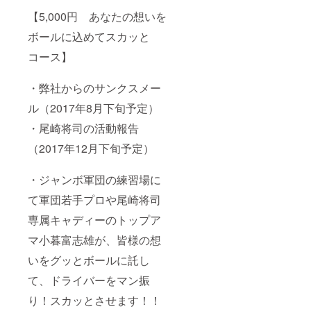
で、ご
司使
【5,000円 あなたの想いを
了承い
用、セ
ただけ
ブンド
ボールに込めてスカッと
る方の
リー
みのご
マーズ
コース】
購入し
製キャ
て頂き
ディ
ますよ
・弊社からのサンクスメー
バック
うお願
（2017
い致し
ル（2017年8月下旬予定）
年11月
ます。
下旬予
・尾崎将司の活動報告
定） 日
本プロ
（2017年12月下旬予定）
ゴルフ
界で震
撼させ
・ジャンボ軍団の練習場に
ている
シャフ
て軍団若手プロや尾崎将司
ト、セ
専属キャディーのトップア
ブンド
リー
マ小暮富志雄が、皆様の想
マーズ
に所属
いをグッとボールに託し
の尾崎
将司が
て、ドライバーをマン振
使用し
ている
り！スカッとさせます！！
キャ