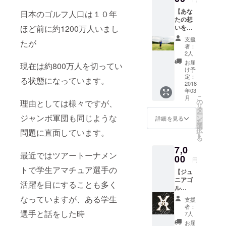
【あな
日本のゴルフ人口は１０年
たの想
いを
ほど前に約1200万人いまし
ボール
支援
たが
に込め
者：
てス
2人
カッと
お届
現在は約800万人を切ってい
コー
け予
ス】 ・
定：
る状態になっています。
弊社か
2018
年03
らのサ
こ
月
ンクス
の
理由としては様々ですが、
リ
メール
タ
ー
（2017
ジャンボ軍団も同じような
ン
詳細を見る
を
年8月下
選
択
問題に直面しています。
旬予
す
る
定） ・
7,0
尾崎将
最近ではツアートーナメン
司の活
00
円
動報告
トで学生アマチュア選手の
【ジュ
（2017
ニアゴ
年12月
活躍を目にすることも多く
ル
下旬予
ファー
定） ・
なっていますが、ある学生
支援
向け
ジャン
者：
コー
選手と話をした時
ボ軍団
7人
ス】(一
の練習
お届