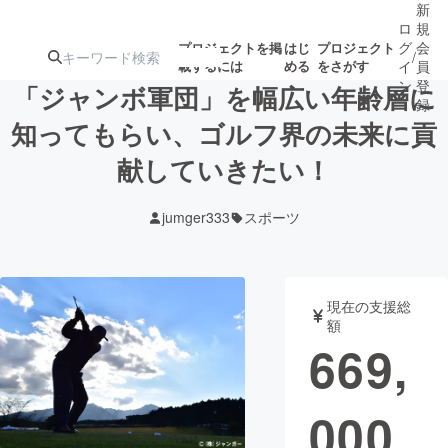
新
ロ
規
グ
会
プロジェクトを掲
はじ
プロジェクト
/
載するには
める
をさがす
イ
員
ン
登
「ジャンボ軍団」を幅広い年齢層に
録
知ってもらい、ゴルフ界の未来に貢
献していきたい！
人気のプロ
注目のリ
注目の新着プロ
募集終了が近いプ
もうすぐ公開
ジェクト
ターン
ジェクト
ロジェクト
されます
jumger333
スポーツ
アート・写真
音楽
現在の支援総
テクノロジー・ガジェット
ゲーム・サ
額
669,
映像・映画
書籍・雑誌
000
ビジネス・起業
チャレンジ