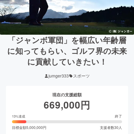
「ジャンボ軍団」を幅広い年齢層
に知ってもらい、ゴルフ界の未来
に貢献していきたい！
jumger333
スポーツ
現在の支援総額
669,000
円
終了
13
%達成
目標金額
5,000,000
円
支援者数
30
人