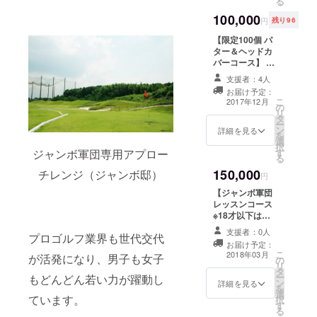
る
でプレ
送りい
旬予
旬予定） ・ジャ
イの
たしま
定） ・
100,000
ンボ尾崎使用の
円
残り96
際、芝
す。 ※
尾崎将
同一ゴルフボー
を削る
チャン
司の活
【限定100個 パ
ル1ダース(2017
ことが
ネル更
動報告
ター＆ヘッドカ
年11月下旬予
ありま
新が不
（2017
バーコース】 ・
定） （ジャンボ
す。削
定期の
年12月
弊社からのサン
マークとナン
支援者：4人
れあと
ため、
下旬予
クスメール
バーがゴルフ
お届け予定：
部分に
O.A日時
定） ・
（2017年8月下
ボールに入って
こ
2017年12月
砂で補
はお知
尾崎将
の
旬予定） ・尾崎
います。）
リ
正する
らせ致
司専属
タ
将司の活動報告
ー
ことで
しませ
キャ
ン
（2017年12月下
詳細を見る
を
発芽を
んので
ディ兼
選
旬予定） ・【非
択
抑制し
随時
軍団専
ジャンボ軍団専用アプロー
す
売品】ジャンボ
る
ます。
チェッ
用クラ
マークの付い
150,000
チレンジ（ジャンボ邸）
ジュニ
クをお
フトマ
た、ジャンガー
円
アゴル
願い致
ンの小
特製グリーン
【ジャンボ軍団
ファー
しま
暮富志
フォーク ・尾崎
レッスンコース
必需品
す。
雄によ
将司使用パター
※18才以下は無
です。
るクラ
と【非売品】尾
料。】 ・弊社か
（ジャ
ブ
崎将司オリジナ
支援者：0人
プロゴルフ業界も世代交代
らのサンクス
ンボ
フィッ
ルヘッドカバー
お届け予定：
メール（2017年
マーク
テング
こ
(2017年12月下
2018年03月
が活発になり、男子も女子
の
8月下旬予定）
は袋に
（14
リ
旬予定)
タ
・尾崎将司の活
付いて
本）
ー
もどんどん若い力が躍動し
ン
動報告（2017年
詳細を見る
いま
（2017
を
選
12月下旬予定）
す。）
ています。
年9月よ
択
す
・【非売品】
り随時
る