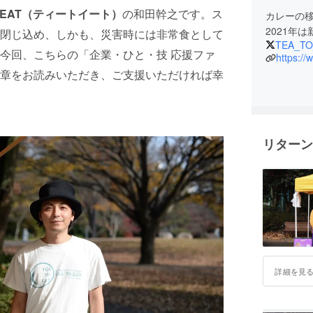
O EAT（ティートイート）
の和田幹之です。ス
カレーの移動
2021年
閉じ込め、しかも、災害時には非常食として
TEA_TO
今回、こちらの「企業・ひと・技 応援ファ
https:/
章をお読みいただき、ご支援いただければ幸
リターン
詳細を見