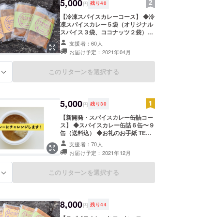
機械の大半が使用できなくなる被害
5,000
円
残り
40
を受けました。それでもなお、カ
レー作りに向けて立ち上がった和田
【冷凍スパイスカレーコース】 ◆冷
夫妻。目下、新たな商品開発に奔走
凍スパイスカレー５袋（オリジナル
しています。困難を乗り越え、新た
スパイス３袋、ココナッツ２袋）送
な挑戦への応援をよろしくお願いし
料込 ◆お礼のお手紙 ご自宅でTEA
支援者：60人
ます！
TO EATのカレーが楽しめるコ ース
お届け予定：2021年04月
です。冷凍のオリジナルスパイスカ
レーを合わせて５袋詰め合わせまし
た。TEA TO EATのカレーの特徴は
このリターンを選択する
る
「甘みと酸味とコクのバランスが
ちょうどいいカレー」。食べ飽きな
いカレーのおいしさをぜひ。 冷凍カ
レーは、販売形式としては馴染みが
5,000
円
残り
30
ない方も多いかもしれませんが、店
舗で食べるのに近く、TEA TO EAT
【新開発・スパイスカレー缶詰コー
では「冷凍」カレーの研究を重ねて
ス】 ◆スパイスカレー缶詰６缶〜９
きました。美味しいカレーを皆さま
缶（送料込） ◆お礼のお手紙 TEA
に届けたく冷凍となっております。
TO EATが現在開発中の「缶詰カ
支援者：70人
ぜひ、ご賞味ください！
レー」をリターンにしたプランで
お届け予定：2021年12月
す。まだ詳細な単価が決まっており
ませんので、個数は６缶〜９缶と変
動いたします。まだまだ不確定要素
このリターンを選択する
る
の多いプロジェクトですが、なんと
か完成に漕ぎ着けます。変動がある
ことを含めて応援いただければ幸い
です！ ※缶詰製造に向けて開発をス
8,000
円
残り
44
タートしておりますが、皆さんのお