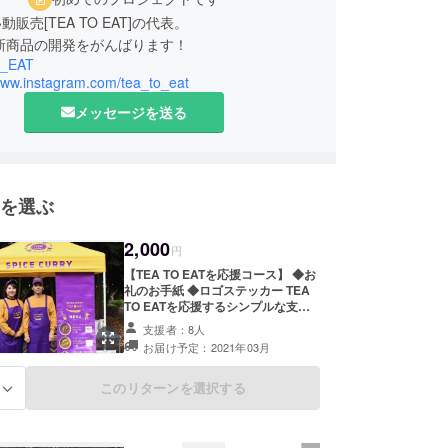
販売[TEA TO EAT]の代表。
は新商品の開発をがんばります！
_EAT
/www.instagram.com/tea_to_eat
メッセージを送る
を選ぶ
2,000
円
【TEA TO EATを応援コース】 ◆お
礼のお手紙 ◆ロゴステッカー TEA
TO EATを応援するシンプルな支援
コースです。ハワイアンズの元フラ
支援者：8人
ガール、和田絵美里さんと、元バッ
お届け予定：2021年03月
クバンドメンバーだった和田幹之さ
ん夫妻が立ち上げたTEA TO EAT。
いわき市内で移動販売を重ね、2019
このリターンを選択する
る
年９月に店舗立ち上げました。 しか
し、その１ヶ月後に台風１９号によ
る河川氾濫で店舗は水没。導入した