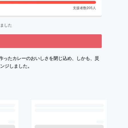
支援者数
205
人
ました
て作ったカレーのおいしさを閉じ込め、しかも、災
レンジしました。