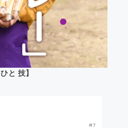
ひと 技】
終了