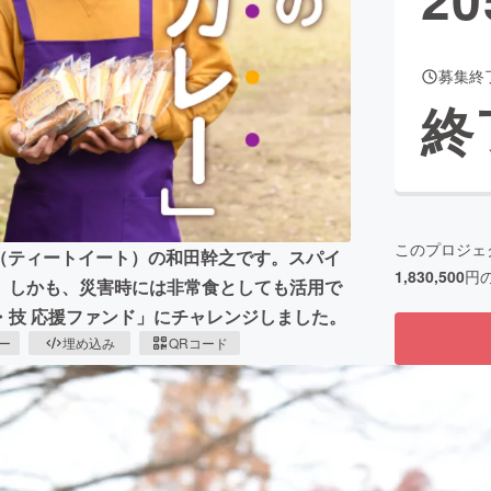
募集終
CAMPFIRE for Social Good
CAMPFIRE Creation
終
CAMPFIREふるさと納税
machi-ya
コミュニティ
このプロジェ
AT（ティートイート）の和田幹之です。スパイ
1,830,500
円
、しかも、災害時には非常食としても活用で
・技 応援ファンド」にチャレンジしました。
ピー
埋め込み
QRコード