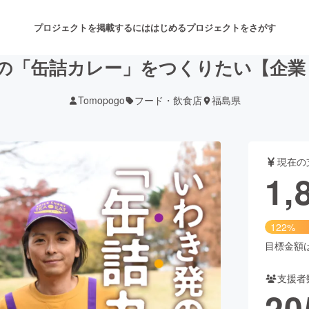
プロジェクトを掲載するには
はじめる
プロジェクトをさがす
の「缶詰カレー」をつくりたい【企業 
Tomopogo
フード・飲食店
福島県
注目のリターン
注目の新着プロジェクト
募集終了が近いプロジェクト
も
現在の
音楽
舞台・パフォーマンス
1,
ゲーム・サービス開発
フード・飲食店
122%
書籍・雑誌出版
アニメ・漫画
目標金額は1
支援者
チャレンジ
ビューティー・ヘルスケ
20