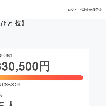
ログイン
/
新規会員登録
ひと 技】
うすぐ公開されます
支援総額
プロダクト
830,500
円
ファッション
スポーツ
,500,000円
数
ア
ソーシャルグッド
5
人