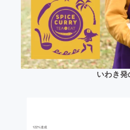
いわき発
122
%達成