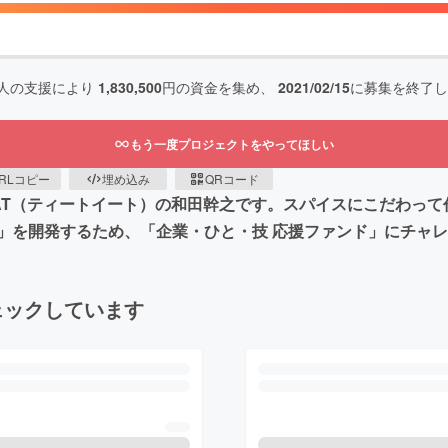
人の支援により
1,830,500
円の資金を集め、
2021/02/15
に募集を終了し
もう一度プロジェクトをやってほしい
RLコピー
埋め込み
QRコード
 EAT（ティートイート）の和田幹之です。スパイスにこだわっ
」を開発するため、「企業・ひと・技 応援ファンド」にチャ
ェックしています