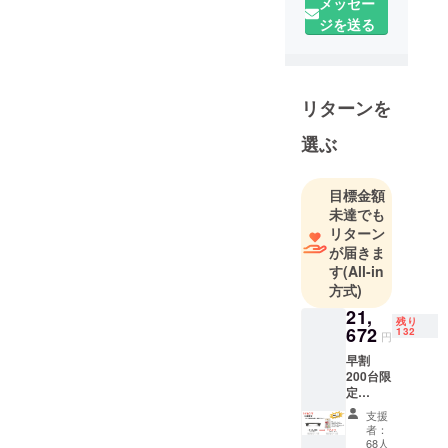
メッセー
えることで
ジを送る
す。
abienの初め
リターンを
てのプロダ
クト「abien
選ぶ
MAGIC
GRILL」は、
目標金額
私達が開発
未達でも
した薄さ
リターン
1mmのサー
が届きま
キットヒー
す
(All-in
ター技術が
方式)
可能にし
21,
残り
た、今まで
672
132
円
見たことも
早割
ないホット
200台限
定
プレートで
abien
す。
支援
MAGIC
者：
GRILL 1
68人