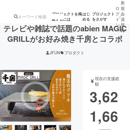
新
ロ
規
グ
会
プロジェクトを掲
はじ
プロジェクト
/
載するには
める
をさがす
イ
員
ン
登
テレビや雑誌で話題のabien MAGIC
録
GRILLがお好み焼き千房とコラボ
人気のプロ
注目のリ
注目の新着プロ
募集終了が近いプ
もうすぐ公開
JFUN
プロダクト
ジェクト
ターン
ジェクト
ロジェクト
されます
アート・写真
音楽
現在の支援総
額
3,62
テクノロジー・ガジェット
ゲーム・サ
1,66
映像・映画
書籍・雑誌
ビジネス・起業
チャレンジ