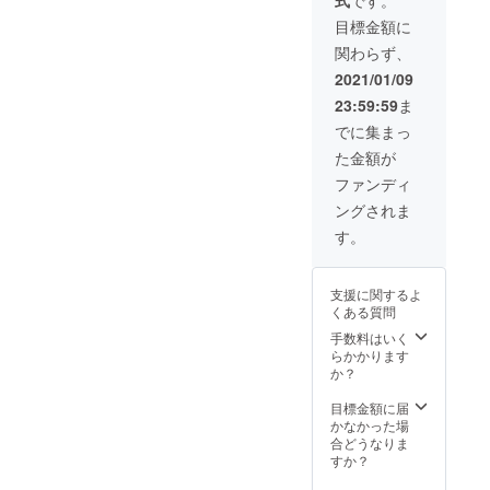
等の仕
（もち
おさの
ような、楽
様は予
チー
目標金額に
り0.2ｇ
告なく
ズ）236
しさを。
×各8袋
関わらず、
変更に
ｇ×2枚
お好み
なる事
ねぎ
2021/01/09
焼きの
私達が夢中
があり
焼（201
発送は
23:59:59
ま
ます。
ｇ）×2
千房よ
で作ったプ
お好み
枚 千
でに集まっ
り冷凍
ロダクト
焼き内
房ソー
宅配便
た金額が
容量
を、あなた
ス25ｇ
での直
お好み
×6袋、
ファンディ
送とな
も一緒に楽
焼（豚
醤油た
りま
ングされま
しんでくれ
玉）236
れ10ｇ
す。
ｇ×2枚
×2袋
す。
たなら。
abien
お好
ホワイ
MAGIC
abienは、そ
み焼
トソー
GRILL
んな想いで
（イカ
ス10
はJ-
支援に関するよ
玉）236
ｇ、か
FUNよ
テクノロ
くある質問
ｇ×2枚
つお節1
り発送
ジーを楽し
お好
手数料はいく
ｇ あ
いたし
み焼
らかかります
さに変えて
おさの
ます。
（もち
か？
り0.2ｇ
いくプロダ
チー
×各8袋
クトメー
ズ）236
目標金額に届
お好み
ｇ×2枚
かなかった場
焼きの
カーです。
ねぎ
合どうなりま
発送は
焼（201
すか？
千房よ
ｇ）×2
り冷凍