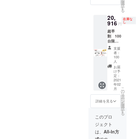
を
な形をつく
売価格
ｇ×2枚
選
択
から
お好
す
れるヒー
る
11％オ
み焼
ターを使っ
20,
フで
（イカ
在庫な
て、どんな
22,428
916
玉）236
し
円
円。 デ
ｇ×2枚
製品を、ど
超早
ザイン
お好
んな驚き
割 100
等の仕
み焼
台限定
様は予
を、どんな
（もち
abien
告なく
チー
支援
楽しさを作
MAGIC
変更に
ズ）236
者：
り出せるの
GRILL 1
なる事
ｇ×2枚
100
台とお
があり
人
ねぎ
だろうか。
好み焼
ます。
焼（201
お届
わずか1mm
き4種8
お好み
け予
ｇ）×2
枚セッ
定：
シートは、
焼き内
枚 千
2021
ト。 超
容量
房ソー
いくつもの
年02
早期購
お好み
ス25ｇ
こ
月
アイデアを
入100台
の
焼（豚
×6袋、
リ
限定。
タ
玉）236
生み出して
醤油た
ー
希望小
ン
ｇ×2枚
詳細を見る
れ10ｇ
を
くれる可能
売価格
選
お好
×2袋
択
性に満ちて
から
す
み焼
ホワイ
る
17％オ
（イカ
このプロ
トソー
いるので
フで
玉）236
ス10
ジェクト
す。
20,916
ｇ×2枚
ｇ、か
円。 デ
お好
は、
All-In方
つお節1
ザイン
み焼
ｇ あ
心を動かす
式
です。