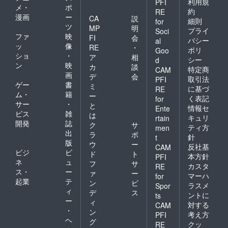
利用規
PFI
メ・
ポ
約
RE
漫画
ー
CA
説
細則
for
ツ
MP
明
プライ
Soci
ファ
映
FI
会
バシー
al
ッ
像
RE
・
ポリ
Goo
ショ
・
ア
相
シー
d
ン
映
カ
談
特定商
CAM
画
デ
会
取引法
PFI
ゲー
書
ミ
に基づ
RE
ム・
籍
ー
く表記
for
サー
・
と
情報セ
Ente
ビス
雑
は
キュリ
rtain
開発
誌
ク
サ
ティ方
men
出
ラ
ポ
針
t
版
ウ
ー
反社基
CAM
ビジ
ビ
ド
ト
本方針
PFI
ネ
ュ
フ
サ
カスタ
RE
ス・
ー
ァ
ー
マーハ
for
起業
テ
ン
ビ
ラスメ
Spor
ィ
デ
ス
ントに
ts
ー
ィ
対する
CAM
・
ン
考え方
PFI
ヘ
グ
クッ
RE