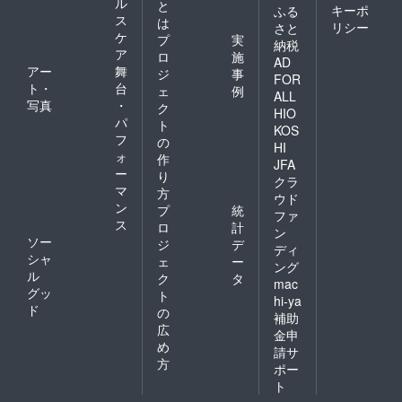
ル
と
キーポ
ふる
ス
は
リシー
さと
ケ
プ
実
納税
ア
ロ
施
AD
アー
舞
ジ
事
FOR
ト・
台
ェ
例
ALL
写真
・
ク
HIO
パ
ト
KOS
フ
の
HI
ォ
作
JFA
ー
り
クラ
マ
方
ウド
ン
プ
統
ファ
ス
ロ
計
ン
ソー
ジ
デ
ディ
シャ
ェ
ー
ング
ル
ク
タ
mac
グッ
ト
hi-ya
ド
の
補助
広
金申
め
請サ
方
ポー
ト