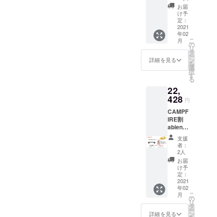
台とお
はじめから
お届
好み焼
け予
ホットプ
き4種8
定：
レートを作
枚セッ
2021
年02
ト。 早
ろうとして
こ
月
期購入
の
リ
いたわけで
200台限
タ
ー
定。希
はありませ
ン
詳細を見る
を
望小売
選
ん。
択
価格か
す
る
開発したの
ら14％
22,
オフで
はサーキッ
21,672
428
円
トヒーター
円。 デ
CAMPF
というテク
ザイン
IRE割
等の仕
ノロジーで
abien
様は予
あり、私達
MAGIC
告なく
支援
GRILL 1
変更に
をわくわく
者：
台とお
なる事
2人
させてくれ
好み焼
があり
お届
る可能性で
き4種8
ます。
け予
枚セッ
お好み
定：
す。
ト。 超
2021
焼き内
年02
早期購
容量
こ
月
入100台
この圧倒的
お好み
の
リ
限定。
焼（豚
タ
に薄く自由
ー
希望小
玉）236
ン
詳細を見る