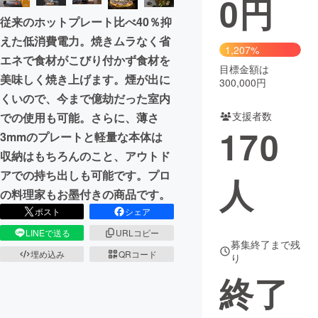
0
円
従来のホットプレート比べ40％抑
まちづくり・地域活性化
えた低消費電力。焼きムラなく省
1,207%
エネで食材がこびり付かず食材を
目標金額は
CAMPFIRE for Social Good
CAMPFIRE Creation
美味しく焼き上げます。煙が出に
300,000円
CAMPFIREふるさと納税
machi-ya
コミュニティ
くいので、今まで億劫だった室内
支援者数
での使用も可能。さらに、薄さ
170
3mmのプレートと軽量な本体は
収納はもちろんのこと、アウトド
アでの持ち出しも可能です。プロ
人
の料理家もお墨付きの商品です。
ポスト
シェア
LINEで送る
URLコピー
募集終了まで残
埋め込み
QRコード
り
終了