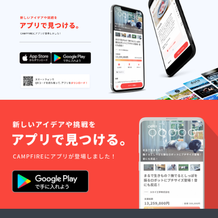
GRILL
はJ-
FUNよ
り発送
いたし
ます。