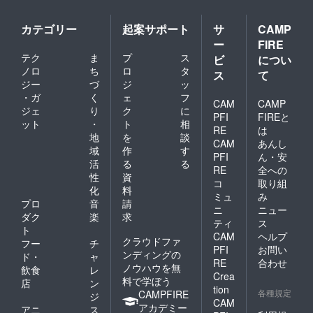
カテゴリー
起案サポート
サ
CAMP
ー
FIRE
テク
ま
プ
ス
ビ
につい
ノロ
ち
ロ
タ
ス
て
ジー
づ
ジ
ッ
・ガ
く
ェ
フ
CAM
CAMP
ジェ
り
ク
に
PFI
FIREと
ット
・
ト
相
RE
は
地
を
談
CAM
あんし
域
作
す
PFI
ん・安
活
る
る
RE
全への
性
資
コ
取り組
化
料
ミュ
み
プロ
音
請
ニ
ニュー
ダク
楽
求
ティ
ス
ト
CAM
ヘルプ
クラウドファ
フー
チ
PFI
お問い
ンディングの
ド・
ャ
RE
合わせ
ノウハウを無
飲食
レ
Crea
料で学ぼう
店
ン
tion
各種規定
CAMPFIRE
ジ
CAM
アカデミー
アニ
ス