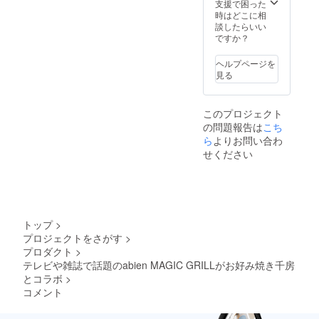
枚 千
支援で困った
宅配便
房ソー
時はどこに相
での直
ス25ｇ
談したらいい
送とな
×6袋、
ですか？
りま
醤油た
す。
れ10ｇ
abien
ヘルプページを
×2袋
MAGIC
見る
ホワイ
GRILL
トソー
はJ-
ス10
FUNよ
このプロジェクト
ｇ、か
り発送
の問題報告は
こち
つお節1
いたし
ら
よりお問い合わ
ｇ あ
ます。
おさの
せください
り0.2ｇ
×各8袋
お好み
焼きの
発送は
千房よ
トップ
>
り冷凍
プロジェクトをさがす
>
宅配便
プロダクト
>
での直
テレビや雑誌で話題のabien MAGIC GRILLがお好み焼き千房
送とな
りま
とコラボ
>
す。
コメント
abien
MAGIC