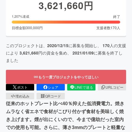
3,621,660
円
終了
1,207
%達成
目標金額
300,000
円
支援者数
170
人
このプロジェクトは、
2020/12/15
に募集を開始し、
170
人の支援
により
3,621,660
円の資金を集め、
2021/01/09
に募集を終了し
ました
もう一度プロジェクトをやってほしい
ポスト
シェア
LINEで送る
URLコピー
埋め込み
QRコード
従来のホットプレート比べ40％抑えた低消費電力。焼き
ムラなく省エネで食材がこびり付かず食材を美味しく焼
き上げます。煙が出にくいので、今まで億劫だった室内
での使用も可能。さらに、薄さ3mmのプレートと軽量な