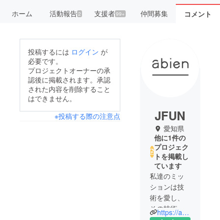
ホーム
活動報告
支援者
仲間募集
コメント
2
99+
投稿するには
ログイン
が
必要です。
プロジェクトオーナーの承
認後に掲載されます。承認
された内容を削除すること
はできません。
JFUN
※投稿する際の注意点
愛知県
他に1件の
プロジェク
トを掲載し
ています
私達のミッ
ションは技
術を愛し、
その技術を
https://abien-jp.com/
楽しさに変