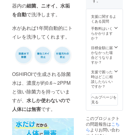
す。
じるこ
器内の
細菌、ニオイ、水垢
とをあ
らかじ
を自動
で洗浄します。
支援に関するよ
めご了
くある質問
承くだ
水があれば1年間自動的にト
さい。
手数料はいく
何卒ご
らかかります
イレを洗浄してくれます。
理解賜
か？
ります
ようお
目標金額に届
願い申
かなかった場
し上げ
合どうなりま
ます。
すか？
支援で困った
OSHIROIで生成される除菌
時はどこに相
談したらいい
水は、濃度が約0.6～2PPM
ですか？
と強い除菌力を持っていま
ヘルプページを
すが、
水しか使わないので
見る
人体には無害
です。
このプロジェクト
の問題報告は
こち
ら
よりお問い合わ