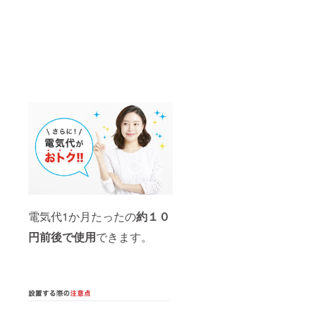
電気代1か月たったの
約１０
円前後で使用
できます。