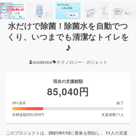
水だけで除菌！除菌水を自動でつ
くり、いつまでも清潔なトイレを
♪
ecodevice
テクノロジー・ガジェット
現在の支援総額
85,040
円
終了
28
%達成
目標金額
300,000
円
支援者数
11
人
このプロジェクトは、
2021/01/12
に募集を開始し、
11
人の支援