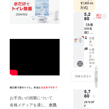
でも、特
す
(All-in
に、LED照明
方式)
商品、除
5,2
残り
菌・消臭商
80
193
円
品に関して
【先着
は、、技術
200名
様】
ノウハウを
34％OF
蓄積してお
支援
F
者：
り、日本国
OSHIR
7人
OI1個
内では販売
お届
5,280円
け予
していない
全国送
定：
ONLY ONE
料無
2021
年03
料・税
の商品をご
こ
月
込価格
の
リ
提供できま
▼配送
タ
ー
に間し
すようお客
ン
詳細を見る
を
て 製造
選
様に寄り添
択
国：中
す
る
える企業へ
国 予定
5,7
個数以
と着実に歩
上の多
80
円
んまいりま
お手洗いの雑菌について、
くのご
28％OF
すので、ど
支援を
各種メディアを通し、
水洗
F
いただ
うぞよろし