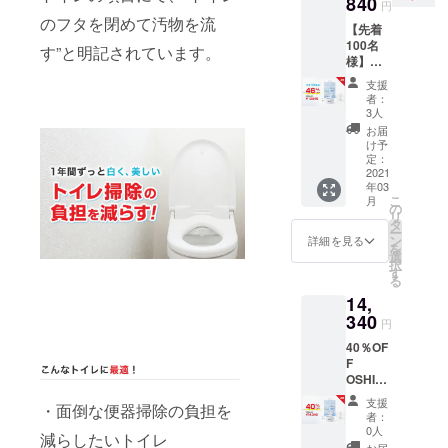
840
じるこ
円
いた場
とをあ
のフタを閉めて汚物を流
【先着
合、売
らかじ
100名
り切れ
めご了
す”と明記されています。
様】
となる
承くだ
46％OF
ことが
さい。
支援
F
ありま
何卒ご
者：
OSHIR
す。 超
理解賜
3人
OI3個
過分は
ります
お届
12,840
急ぎご
ようお
け予
円 全国
用意さ
定：
願い申
送料無
2021
せてい
し上げ
年03
料・税
ただき
ます。
こ
月
込価格
ます
の
リ
▼配送
が、発
タ
ー
に間し
送に遅
ン
詳細を見る
を
て 製造
れが生
選
択
国：中
じるこ
す
る
国 予定
とをあ
14,
個数以
らかじ
上の多
340
めご了
円
くのご
承くだ
40％OF
支援を
さい。
F
いただ
何卒ご
OSHIR
いた場
理解賜
OI3個
合、売
ります
支援
・面倒な便器掃除の負担を
14,340
り切れ
ようお
者：
円 全国
となる
願い申
0人
減らしたいトイレ
送料無
ことが
し上げ
お届