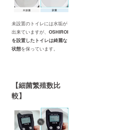
未設置のトイレには水垢が
出来ていますが、
OSHIROI
を設置したトイレは綺麗な
状態
を保っています。
【細菌繁殖数比
較】