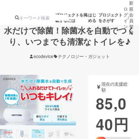
新
ロ
規
グ
会
プロジェクトを掲
はじ
プロジェクト
/
載するには
める
をさがす
イ
員
ン
登
水だけで除菌！除菌水を自動でつく
録
り、いつまでも清潔なトイレを♪
人気のプロ
注目のリ
注目の新着プロ
募集終了が近いプ
もうすぐ公開
ecodevice
テクノロジー・ガジェット
ジェクト
ターン
ジェクト
ロジェクト
されます
アート・写真
音楽
現在の支援総
額
85,0
テクノロジー・ガジェット
ゲーム・サ
40
円
映像・映画
書籍・雑誌
ビジネス・起業
チャレンジ