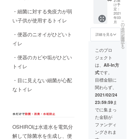
料・税
ありま
ます。
け予
込価格
す。 超
定：
・細菌に対する免疫力が弱
▼配送
2021
過分は
年03
に間し
急ぎご
い子供が使用するトイレ
こ
月
て 製造
用意さ
の
リ
国：中
せてい
タ
ー
国 予定
・便器のニオイがひどいト
ただき
ン
詳細を見る
を
個数以
ます
選
択
イレ
上の多
が、発
す
る
くのご
送に遅
このプロ
支援を
れが生
・便器のカビや垢がひどい
ジェクト
いただ
じるこ
いた場
とをあ
は、
All-In方
トイレ
合、売
らかじ
式
です。
り切れ
めご了
となる
承くだ
・目に見えない細菌が心配
目標金額に
ことが
さい。
関わらず、
ありま
なトイレ
何卒ご
す。 超
理解賜
2021/02/24
過分は
ります
23:59:59
ま
急ぎご
ようお
用意さ
願い申
でに集まっ
せてい
し上げ
た金額が
ただき
ます。
ます
ファンディ
OSHIROIは水道水を電気分
が、発
ングされま
送に遅
解して除菌水を生成し、便
れが生