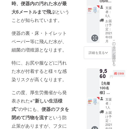
OSHIR
いた場
時、便器内の汚れた水が最
くお願い致
OI1個
合、売
支援
5,780円
り切れ
大6メートルまで飛ぶ
という
者：
全国送
となる
0人
料無
ことが知られています。
ことが
お届
料・税
ありま
け予
込価格
す。 超
定：
便器の裏・床・トイレット
▼配送
2021
過分は
年03
に間し
急ぎご
ペーパー等に飛んだ水が、
こ
月
て 製造
用意さ
の
リ
国：中
せてい
タ
細菌の増殖源となります。
ー
国 予定
ただき
ン
詳細を見る
を
個数以
ます
選
択
上の多
が、発
す
特に、お尻や服などに汚れ
る
くのご
送に遅
9,5
支援を
た水が付着すると様々な感
れが生
残り99
いただ
60
じるこ
円
染リスクが高くなります。
いた場
とをあ
【先着
合、売
らかじ
100名
り切れ
めご了
この度、厚生労働省から発
様】
となる
承くだ
40％OF
ことが
さい。
支援
表された※
“新しい生活様
F
ありま
何卒ご
者：
OSHIR
す。 超
理解賜
1人
式”
の中にも、
便器のフタを
OI2個
過分は
ります
お届
9,560円
急ぎご
ようお
け予
閉めて汚物を流す
という防
全国送
用意さ
定：
願い申
料無
2021
止策がありますが、フタに
せてい
し上げ
年03