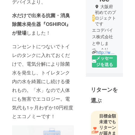
デバイスより、
大阪府
初めてのプ
水だけで出来る抗菌・消臭
ロジェクト
除菌水発生器『OSHIROI』
です
エコデバイ
が登場
しました！
ス株式会社
と申しま
コンセントにつないでトイ
す。会社の
http://www.eco-device.com/
レのタンクに入れておくだ
名前の通
メッセー
り、人にエ
けで、電気分解により除菌
ジを送る
コ、生活に
水を発生し、トイレタンク
エコ、地球
内の水を綺麗にし続ける優
にエコな安
リターンを
れもの。「水」なので人体
心、安全な
商品作りを
にも無害でエコロジー。電
選ぶ
念頭に2006
気代も1ヶ月わずか10円程度
年12月に創
目標金額
とエコノミーです！
業しまし
未達でも
た。弊社販
リターン
売商品の中
が届きま