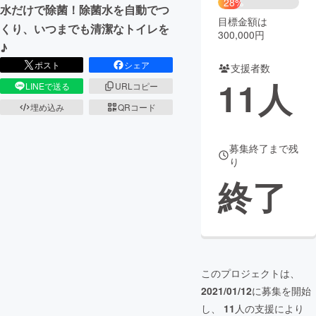
28%
水だけで除菌！除菌水を自動でつ
目標金額は
まちづくり・地域活性化
くり、いつまでも清潔なトイレを
300,000円
♪
ポスト
シェア
支援者数
CAMPFIRE for Social Good
CAMPFIRE Creation
11
人
LINEで送る
URLコピー
CAMPFIREふるさと納税
machi-ya
コミュニティ
埋め込み
QRコード
募集終了まで残
り
終了
このプロジェクトは、
2021/01/12
に募集を開始
し、
11
人の支援により