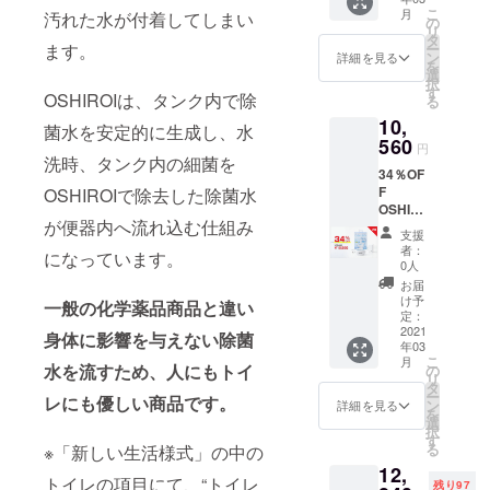
料・税
ただき
ます。
こ
月
汚れた水が付着してしまい
込価格
ます
の
リ
▼配送
が、発
タ
ー
ます。
に間し
送に遅
ン
詳細を見る
を
て 製造
れが生
選
択
国：中
じるこ
す
OSHIROIは、タンク内で除
る
国 予定
とをあ
10,
個数以
らかじ
菌水を安定的に生成し、水
上の多
560
めご了
円
くのご
承くだ
洗時、タンク内の細菌を
34％OF
支援を
さい。
F
OSHIROIで除去した除菌水
いただ
何卒ご
OSHIR
いた場
理解賜
が便器内へ流れ込む仕組み
OI2個
合、売
ります
支援
10,560
り切れ
ようお
者：
になっています。
円 全国
となる
願い申
0人
送料無
ことが
し上げ
お届
料・税
ありま
ます。
け予
一般の化学薬品商品と違い
込価格
す。 超
定：
▼配送
2021
過分は
身体に影響を与えない除菌
年03
に間し
急ぎご
こ
月
て 製造
用意さ
水を流すため、人にもトイ
の
リ
国：中
せてい
タ
ー
レにも優しい商品です。
国 予定
ただき
ン
詳細を見る
を
個数以
ます
選
択
上の多
が、発
す
る
※「新しい生活様式」の中の
くのご
送に遅
12,
支援を
れが生
トイレの項目にて、“トイレ
残り97
いただ