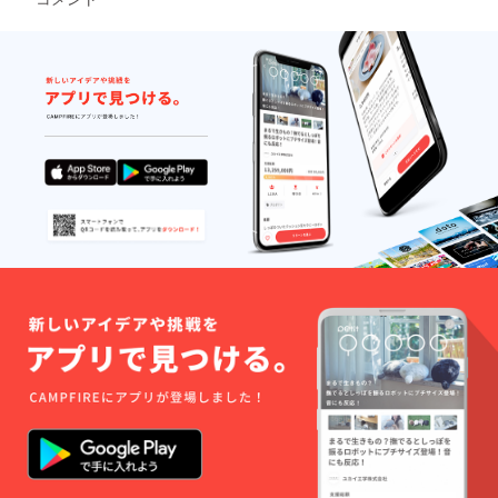
容や公
なし」
序良俗
・パト
に反す
ロン様
る内容
のお名
は掲載
前を
をお断
CLAPP
りする
ER入り
可能性
口に掲
がござ
載
いま
※「支援
す。」
時、必
ず備考
欄にご
希望の
お名前
をご記
入くだ
さい。
第三者
を特定
する内
容や公
序良俗
に反す
る内容
は掲載
をお断
りする