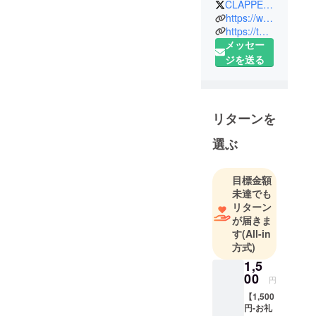
CLAPPER_Amemura
LIVE HOUSE
https://www.clapper.jp/
& CLUB、"ア
https://twitter.com/CLAPPER_Amemura
メッセー
メリカ村
ジを送る
CLAPPER"。
未来に向け
アーティス
トを発掘、
リターンを
育成してい
く事を中心
選ぶ
に幅広い
ジャンルに
目標金額
対応し、関
未達でも
西の音楽
リターン
シーンを根
が届きま
元から盛り
す
(All-in
方式)
上げてい
く、
1,5
00
CLAPPERの
円
名の由来で
【1,500
円-お礼
もある"喝采