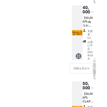
る
かべが
入りオ
40,
ワンマ
リジナ
ンライ
000
ルTシャ
円
ブしま
ツ ・
【40,00
す! ・パ
CLAPP
0円-ぬ
トロン
ERで使
りかべ
様1人に
えるド
リクエ
ぬりか
リンク
支援
ストワ
べがラ
チケッ
者：
ンマン
イブ行
ト15枚
0人
ライブ
いま
※「ドリ
お届
ペアプ
す。 ・
ンクチ
け予
ラン-】
ライブ
定：
ケット
-リター
2021
後にぬ
の有効
年03
ン内
りかべ
期限は
こ
月
容- お
とピザ
の
なし」
リ
２人の
パー
タ
・パト
ー
為だけ
ティー
ン
ロン様
詳細を見る
を
にぬり
(一緒に
選
のお名
択
かべが
食べよ
す
前を
る
ワンマ
う!) ※ア
CLAPP
50,
ンライ
メリカ
ER入り
ブしま
000
村
口に掲
円
す! ・パ
CLAPP
載
【50,00
トロン
ER開催
※「支援
0円-
様2人に
予定で
時、必
CLAPP
ぬりか
す。 ※
ず備考
ER行き
べがラ
スケ
欄にご
支援