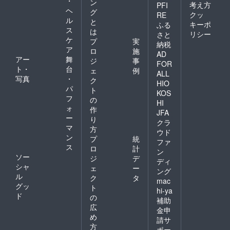
・
ン
考え方
PFI
ヘ
グ
クッ
RE
ル
と
キーポ
ふる
ス
は
リシー
さと
ケ
プ
実
納税
ア
ロ
施
AD
アー
舞
ジ
事
FOR
ト・
台
ェ
例
ALL
写真
・
ク
HIO
パ
ト
KOS
フ
の
HI
ォ
作
JFA
ー
り
クラ
マ
方
ウド
ン
プ
統
ファ
ス
ロ
計
ン
ソー
ジ
デ
ディ
シャ
ェ
ー
ング
ル
ク
タ
mac
グッ
ト
hi-ya
ド
の
補助
広
金申
め
請サ
方
ポー