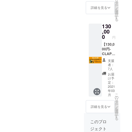
リ
(14:00
スプレ
タ
リスト
リター
ー
〜
ゼン
ン
を決め
詳細を見る
ン開催
を
22:00)
ト。 ※
選
ていた
場所ま
択
貸切
フリー
す
だきま
での交
る
※2021
パスは
す。
通費と
130
年4月か
購入者
（どん
それに
ら1回の
,00
本人様
な曲で
伴う宿
み使用
のみ使
0
も頑
泊費は
円
可能に
用可能
張って
パトロ
なりま
【130,0
です。
挑戦し
ン様負
す。 ※
00円-
※有効期
ま
担とな
使用期
CLAPP
限はご
す。）
りま
限は2年
ER休日
来店か
※パトロ
す。 ※
支援
間、
貸切プ
ら１年
ン様の
ぬりか
者：
2021年
ラン-】
となり
リター
7人
べとは
4月から
-リター
ます。
ン開催
CLAPP
お届
2023年
ン内
※お連れ
場所ま
け予
ERス
4月まで
容- ・
様1名様
定：
での交
タッ
ご使用
CLAPP
2021
まで入
通費と
フ、
年03
頂けま
ERを休
場無料
それに
HiGE&
こ
月
す。 ※
日
でご案
の
伴う宿
ナオで
リ
クラウ
(14:00
内可。
タ
泊費は
ある！
ー
ドファ
〜
※ソール
ン
パトロ
詳細を見る
を
ンディ
22:00)
ドアウ
選
ン様負
択
ングの
貸切
トが見
す
担とな
る
特別割
※2021
込まれ
りま
このプロ
引チ
年4月か
るイベ
す。 ※
ジェクト
ケット
ら1回の
ント・
ぬりか