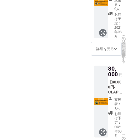
放題プ
イブ行
ジュー
希望の
者：
ラン-】
いま
ルはパ
0人
お名前
-リター
す。 ・
トロン
をご記
お届
ン内
ライブ
様と応
け予
入くだ
容-
後にぬ
定：
相談で
さい。
CLAPP
2021
りかべ
す。 ※
第三者
年03
ERに1
とピザ
ライブ
を特定
こ
月
年間行
パー
の
時間は
する内
リ
き放
ティー
タ
30分(6
容や公
ー
題！ ・
(一緒に
ン
曲～７
詳細を見る
序良俗
を
CLAPP
食べよ
選
曲)でパ
に反す
択
ER1年
う!) ※ス
す
トロン
る内容
る
間フ
ケ
様に事
は掲載
80,
リーパ
ジュー
前に
をお断
スご提
000
ルはパ
セット
りする
円
供。 ・
トロン
リスト
可能性
【80,00
パトロ
様と応
を決め
がござ
0円-
ン様の
相談で
ていた
いま
CLAPP
お名前
す。 ※
だきま
す。」
ER平日
を
ライブ
す。 ※
支援
貸切プ
CLAPP
時間は
どんな
者：
ラン-】
ER入り
40分(8
1人
曲でも
-リター
口に掲
曲～10
頑張っ
お届
ン内
載 ・
曲)でパ
け予
て挑戦
容- ・
CLAPP
定：
トロン
しま
CLAPP
2021
ER1年
様に事
す。 ※
年03
ERを平
間フ
前に
パトロ
こ
月
日
リーパ
の
セット
ン様の