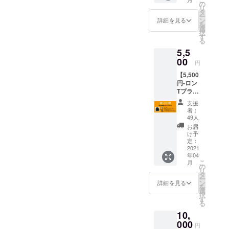
CLAPP
ロン様
の
序良俗
リ
ERで使
のお名
タ
に反す
ー
えるド
前を
ン
る内容
詳細を見る
を
リンク
CLAPP
選
は掲載
択
チケッ
ER入り
す
をお断
る
ト10枚
口に掲
りする
5,5
※「ドリ
載
可能性
ンクチ
00
※「支援
がござ
円
ケット
時、必
いま
【5,500
の有効
ず備考
す。」
円-ロン
期限は
欄にご
Tプラ
なし」
希望の
ン-】 -
・パト
お名前
支援
リター
ロン様
をご記
者：
ン内
のお名
入くだ
49人
容- お
前を
さい。
お届
洒落に
CLAPP
第三者
け予
ライブ
ER入り
定：
を特定
ハウス
2021
口に掲
する内
年04
でキメ
載
容や公
こ
月
たいあ
※「支援
の
序良俗
リ
なたへ
時、必
タ
に反す
ー
・
ず備考
ン
る内容
詳細を見る
を
CLAPP
欄にご
選
は掲載
択
ERオリ
希望の
す
をお断
る
ジナル
お名前
りする
10,
ロンT
をご記
可能性
・
000
入くだ
がござ
円