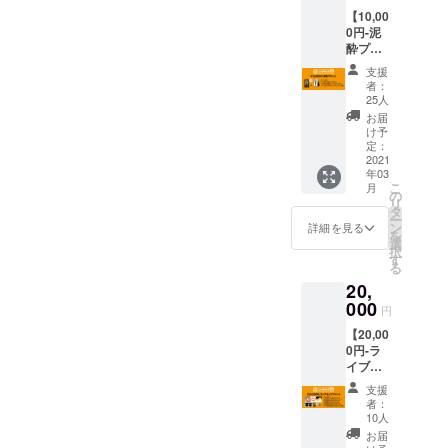
CLAPP
さい。
いま
【10,00
ERで使
第三者
す。」
0円-泥
えるド
を特定
酔プラ
リンク
する内
ン-】 -
チケッ
容や公
支援
リター
ト2枚
序良俗
者：
ン内
※「ドリ
に反す
25人
容-
ンクチ
る内容
お届
がっつ
ケット
は掲載
け予
り飲ん
の有効
定：
をお断
で楽し
2021
期限は
りする
年03
みたい
なし」
可能性
こ
月
あなた
・パト
の
がござ
リ
へ ・
ロン様
タ
いま
ー
CLAPP
のお名
ン
す。」
詳細を見る
を
ERで使
前を
選
択
えるド
CLAPP
す
る
リンク
ER入り
20,
チケッ
口に掲
ト20枚
000
載
円
※「ドリ
※「支援
【20,00
ンクチ
時、必
0円-ラ
ケット
ず備考
イブ
の有効
欄にご
キッズ
期限は
希望の
支援
プラ
なし」
お名前
者：
ン-】 -
・パト
をご記
10人
リター
ロン様
入くだ
お届
ン内
のお名