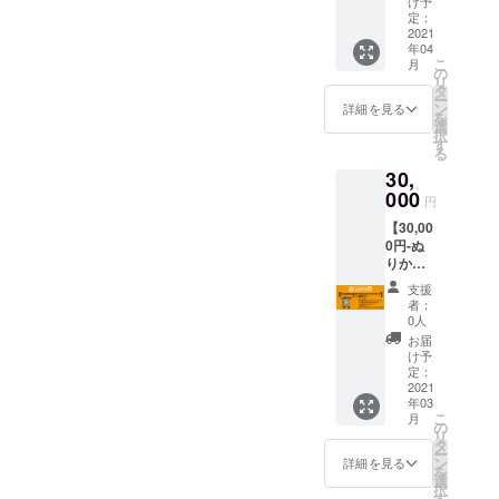
さい。
け予
容- こ
前を
定：
第三者
れであ
2021
CLAPP
を特定
年04
なたも
ER入り
する内
こ
月
CLAPP
口に掲
の
容や公
リ
ERライ
載
タ
序良俗
ー
ブキッ
※「支援
ン
に反す
詳細を見る
を
ズ! ・
時、必
選
る内容
択
CLAPP
ず備考
す
は掲載
る
ERロゴ
欄にご
をお断
30,
入りオ
希望の
りする
リジナ
000
お名前
可能性
円
ルコイ
をご記
がござ
【30,00
ンケー
入くだ
いま
0円-ぬ
ス ・
さい。
す。」
りかべ
CLAPP
第三者
リクエ
ERロゴ
を特定
支援
ストワ
入りオ
する内
者：
ンマン
リジナ
容や公
0人
ライブ
ルラバ
序良俗
お届
お一人
バン ・
に反す
け予
様用プ
CLAPP
定：
る内容
ラン-】
2021
ERロゴ
は掲載
年03
-リター
入りオ
をお断
こ
月
ン内
リジナ
の
りする
リ
容- あ
ルタオ
タ
可能性
ー
なたの
ル ・
ン
がござ
詳細を見る
を
為だけ
CLAPP
選
いま
択
にぬり
ERロゴ
す
す。」