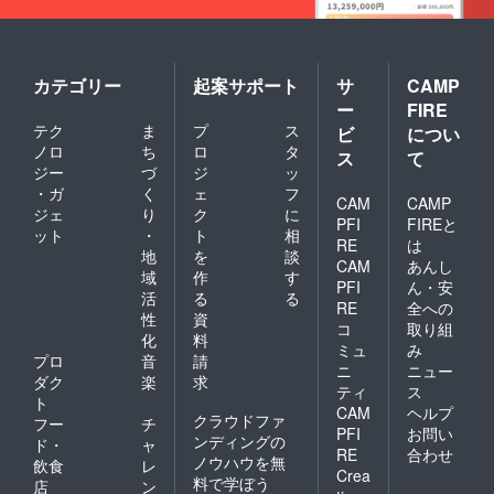
可能性
がござ
いま
す。」
カテゴリー
起案サポート
サ
CAMP
ー
FIRE
テク
ま
プ
ス
ビ
につい
ノロ
ち
ロ
タ
ス
て
ジー
づ
ジ
ッ
・ガ
く
ェ
フ
CAM
CAMP
ジェ
り
ク
に
PFI
FIREと
ット
・
ト
相
RE
は
地
を
談
CAM
あんし
域
作
す
PFI
ん・安
活
る
る
RE
全への
性
資
コ
取り組
化
料
ミュ
み
プロ
音
請
ニ
ニュー
ダク
楽
求
ティ
ス
ト
CAM
ヘルプ
クラウドファ
フー
チ
PFI
お問い
ンディングの
ド・
ャ
RE
合わせ
ノウハウを無
飲食
レ
Crea
料で学ぼう
店
ン