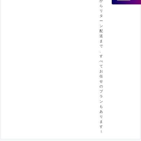
か
ら
リ
タ
ー
ン
配
送
ま
で
、
す
べ
て
お
任
せ
の
プ
ラ
ン
も
あ
り
ま
す
！