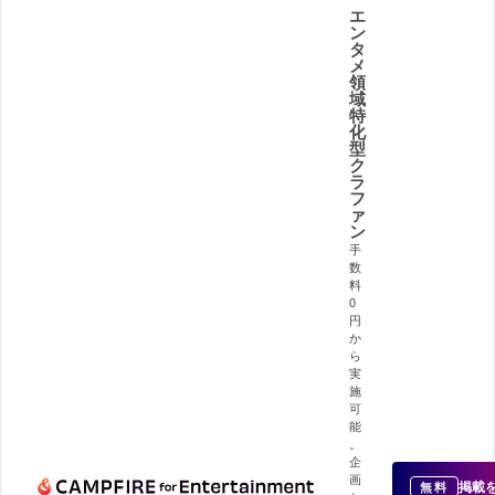
エ
ン
タ
メ
領
域
特
化
型
ク
ラ
フ
ァ
ン
手
数
料
0
円
か
ら
実
施
可
能
。
企
画
掲載
無料