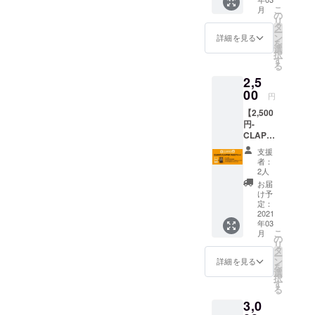
を刻み
こ
月
ます。
の
リ
・パト
タ
ー
ロン様
ン
詳細を見る
を
のお名
選
択
前を
す
る
CLAPP
2,5
ER入り
口に掲
00
円
載
【2,500
※「支援
円-
時、必
CLAPP
ず備考
ER
欄にご
支援
PASSプ
希望の
者：
ラン-】
お名前
2人
-リター
をご記
お届
ン内
入くだ
け予
容-
さい。
定：
CLAPP
2021
第三者
年03
ERの
を特定
こ
月
PASSを
する内
の
リ
ご提
容や公
タ
ー
供！! ・
序良俗
ン
詳細を見る
を
CLAPP
に反す
選
択
ERの
る内容
す
る
PASS（
は掲載
3,0
スタッ
をお断
フのお