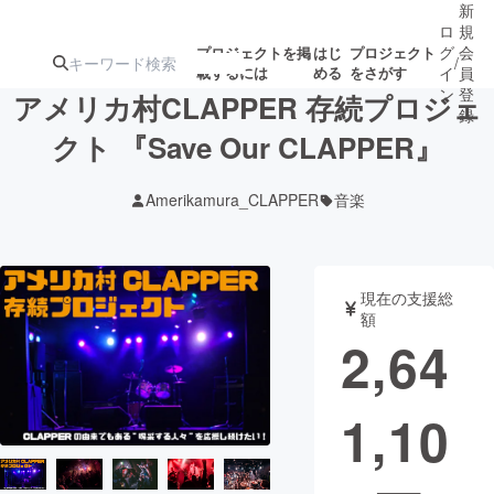
新
ロ
規
グ
会
プロジェクトを掲
はじ
プロジェクト
/
載するには
める
をさがす
イ
員
ン
登
アメリカ村CLAPPER 存続プロジェ
録
クト 『Save Our CLAPPER』
人気のプロ
注目のリ
注目の新着プロ
募集終了が近いプ
もうすぐ公開
Amerikamura_CLAPPER
音楽
ジェクト
ターン
ジェクト
ロジェクト
されます
アート・写真
音楽
現在の支援総
額
2,64
テクノロジー・ガジェット
ゲーム・サ
1,10
映像・映画
書籍・雑誌
ビジネス・起業
チャレンジ