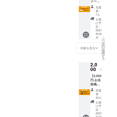
メール
する人々"を
プラ
支援
一人でも多
ン-】 -
者：
リター
く増やして
7人
ン内
お届
いきたいと
容-
け予
考えていま
CLAPP
定：
ERから
2021
す。
年03
感謝の
こ
将来、"アメ
月
メール
の
リ
が届き
リカ村
タ
ー
ます！
ン
詳細を見る
CLAPPER"と
を
・
選
択
共に成長し
CLAPP
す
る
ER店長
たアーティ
2,0
から
スト達が、
メール
00
円
多くの人の
が届き
【2,000
ます。
胸を打つ事
円-お名
になるよ
前掲示
プラ
う、私たち
支援
ン-】 -
者：
は願い、そ
リター
40人
れに向かい
ン内容-
お届
ご支援
け予
前進してい
頂きま
定：
きます。
した証
2021
年03