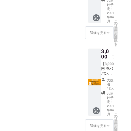
お届
容-
・パト
出来ま
け予
CLAPP
ロン様
定：
せん。
ERのロ
2021
のお名
年04
ゴがシ
前を
こ
月
ンプル
CLAPP
の
リ
に ・
ER入り
タ
ー
CLAPP
口に掲
ン
詳細を見る
を
ERロゴ
載
選
択
入りオ
※「支援
す
る
リジナ
時、必
3,0
ルコイ
ず備考
ンケー
00
欄にご
円
ス ・
希望の
【3,000
CLAPP
お名前
円-ラバ
ERで使
をご記
バンプ
えるド
入くだ
ラン-】
リンク
さい。
支援
-リター
チケッ
第三者
者：
ン内
ト2枚
を特定
12人
容- 定
※「ドリ
する内
お届
番グッ
ンクチ
容や公
け予
ズとし
ケット
定：
序良俗
て
2021
の有効
に反す
年04
CLAPP
期限は
る内容
こ
月
ERラバ
なし」
の
は掲載
リ
バン仲
・パト
タ
をお断
ー
間入り
ロン様
ン
りする
詳細を見る
を
・
のお名
選
可能性