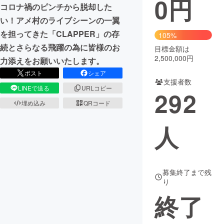
0
円
コロナ禍のピンチから脱却した
まちづくり・地域活性化
い！アメ村のライブシーンの一翼
を担ってきた「CLAPPER」の存
105%
続とさらなる飛躍の為に皆様のお
目標金額は
CAMPFIRE for Social Good
CAMPFIRE Creation
2,500,000円
力添えをお願いいたします。
CAMPFIREふるさと納税
machi-ya
コミュニティ
ポスト
シェア
支援者数
LINEで送る
URLコピー
292
埋め込み
QRコード
人
募集終了まで残
り
終了