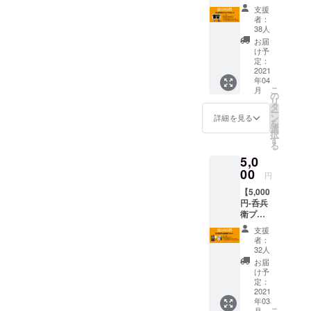
プラ
ト2枚
ず備考
支援
ン-】 -
※「ドリ
欄にご
者：
リター
ンクチ
希望の
38人
ン内
ケット
お名前
お届
容-
の有効
をご記
け予
CLAPP
期限は
定：
入くだ
ERにぜ
2021
なし」
さい。
年04
ひ着て
・パト
第三者
こ
月
来て欲
ロン様
の
を特定
リ
しい ・
のお名
タ
する内
ー
CLAPP
前を
ン
容や公
詳細を見る
を
ERオリ
CLAPP
選
序良俗
択
ジナルT
ER入り
す
に反す
る
シャツ
口に掲
る内容
5,0
・
載
は掲載
CLAPP
00
※「支援
をお断
円
ERで使
時、必
りする
【5,000
えるド
ず備考
可能性
円-呑兵
リンク
欄にご
がござ
衛プラ
チケッ
希望の
いま
ン-】 -
ト2枚
お名前
す。」
支援
リター
※「ドリ
をご記
者：
ン内
ンクチ
入くだ
32人
容- お
ケット
さい。
お届
酒大好
の有効
第三者
け予
きなあ
期限は
定：
を特定
なたは
2021
なし」
する内
年03
是非 ・
・パト
容や公
こ
月