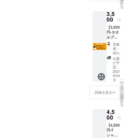
択
CLAPP
前を
す
がござ
る
ERロゴ
CLAPP
いま
3,5
入りオ
ER入り
す。」
リジナ
00
口に掲
円
ルラバ
載
【3,500
バン ・
※「支援
円-タオ
CLAPP
時、必
ルプラ
ERで使
ず備考
ン-】 -
えるド
欄にご
支援
リター
リンク
希望の
者：
ン内
チケッ
お名前
26人
容- ロ
ト2枚
をご記
お届
ゴの存
※「ドリ
入くだ
け予
在感
ンクチ
定：
さい。
バッチ
2021
ケット
第三者
年04
リなタ
の有効
を特定
こ
月
オル ・
期限は
の
する内
リ
CLAPP
なし」
タ
容や公
ー
ERロゴ
・パト
ン
序良俗
詳細を見る
を
入りオ
ロン様
選
に反す
択
リジナ
のお名
す
る内容
る
ルタオ
前を
は掲載
4,5
ル ・
CLAPP
をお断
CLAPP
00
ER入り
りする
円
ERで使
口に掲
可能性
【4,500
えるド
載
がござ
円-T
リンク
※「支援
いま
シャツ
チケッ
時、必
す。」