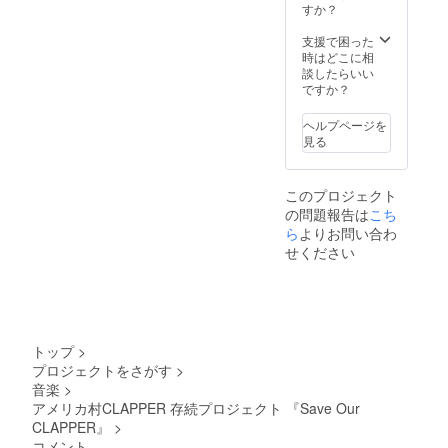
チケッ
せん。
口に掲
すか？
ト10枚
※お届け
載
※「ドリ
はメー
※「支援
支援で困った
ンクチ
ルにて
時、必
時はどこに相
ケット
ご連絡
ず備考
談したらいい
の有効
になり
欄にご
ですか？
期限は
ます。
希望の
なし」
ホール
お名前
ヘルプページを
・パト
レンタ
をご記
見る
ロン様
ルご希
入くだ
のお名
望日を
さい。
前を
メール
第三者
このプロジェクト
CLAPP
にて確
を特定
の問題報告は
こち
ER入り
認させ
する内
口に掲
て頂き
ら
よりお問い合わ
容や公
載
ます。
序良俗
せください
※「支援
・
に反す
時、必
CLAPP
る内容
ず備考
ERで使
は 掲載
欄にご
えるド
をお断
希望の
リンク
りする
お名前
チケッ
可能性
トップ
>
をご記
ト10枚
がござ
プロジェクトをさがす
>
入くだ
※「ドリ
いま
音楽
>
さい。
ンクチ
す。」
第三者
ケット
アメリカ村CLAPPER 存続プロジェクト 『Save Our
を特定
の有効
CLAPPER』
>
する内
期限は
コメント