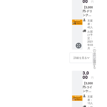
00
りする
円
礼メッ
可能性
【3,000
セージ
がござ
円-ドリ
入り）
いま
ンクプ
・
す。」
ラン-】
CLAPP
・
支援
-リター
ERで使
CLAPP
者：
ン内
えるド
ERで使
42人
容- 好
リンク
えるド
お届
きな
チケッ
リンク
け予
アー
ト1枚
定：
チケッ
ティス
2021
※CLAP
ト1枚
年03
トをお
PERの
※「ドリ
こ
月
好きな
既製品
の
ンクチ
リ
ドリン
のPASS
タ
ケット
ー
クと共
にス
ン
の有効
詳細を見る
を
に ・
タッフ
選
期限は
択
CLAPP
がサイ
す
なし」
る
ERで使
ンペン
3,0
えるド
でメッ
リンク
00
セージ
円
チケッ
を記入
【3,000
ト6枚
いたし
円-コイ
※「ドリ
ます。
ンケー
ンクチ
※この
スプラ
ケット
PASSで
支援
ン-】 -
の有効
CLAPP
者：
リター
期限は
ERへの
13人
ン内
なし」
入場は