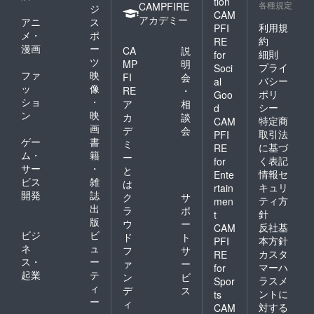
tion
各種規定
CAMPFIRE
ジ
CAM
アカデミー
アニ
ス
利用規
PFI
メ・
ポ
約
RE
漫画
ー
CA
説
細則
for
ツ
MP
明
プライ
Soci
ファ
映
FI
会
バシー
al
ッ
像
RE
・
ポリ
Goo
ショ
・
ア
相
シー
d
ン
映
カ
談
特定商
CAM
画
デ
会
取引法
PFI
ゲー
書
ミ
に基づ
RE
ム・
籍
ー
く表記
for
サー
・
と
情報セ
Ente
ビス
雑
は
キュリ
rtain
開発
誌
ク
サ
ティ方
men
出
ラ
ポ
針
t
版
ウ
ー
反社基
CAM
ビジ
ビ
ド
ト
本方針
PFI
ネ
ュ
フ
サ
カスタ
RE
ス・
ー
ァ
ー
マーハ
for
起業
テ
ン
ビ
ラスメ
Spor
ィ
デ
ス
ントに
ts
ー
ィ
対する
CAM