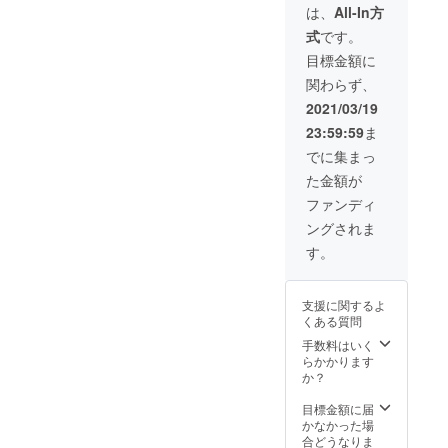
になり
み使用
結婚
べとは
は、
All-In方
ますの
可能に
パー
CLAPP
式
です。
で、別
なりま
ティー
ERス
途必要
す。 ※
などの
タッ
目標金額に
になる
使用期
プライ
フ、
関わらず、
費用は
限は2年
ベート
HiGE&
ありま
間、
イベン
ナオで
2021/03/19
せん。
2021年
トには
ある！
23:59:59
ま
※お届け
4月から
適用さ
はメー
2023年
れませ
でに集まっ
ルにて
4月まで
んので
た金額が
ご連絡
ご使用
あらか
になり
頂けま
じめ ご
ファンディ
ます。
す。 ※
了承く
ングされま
ホール
クラウ
ださ
レンタ
ドファ
い。
す。
ルご希
ンディ
（来店
望日を
ングの
前にお
メール
特別割
問い合
支援に関するよ
にて確
引チ
わせく
くある質問
認させ
ケット
ださ
て頂き
になり
い。）
手数料はいく
ます。
ますの
・パト
らかかります
・
で、別
ロン様
か？
CLAPP
途必要
のお名
ERで使
になる
前を
目標金額に届
えるド
費用は
CLAPP
かなかった場
リンク
ありま
ER入り
合どうなりま