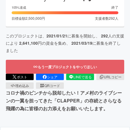
終了
105
%達成
目標金額
2,500,000
円
支援者数
292
人
このプロジェクトは、
2021/01/21
に募集を開始し、
292
人の支援
により
2,641,100
円の資金を集め、
2021/03/19
に募集を終了し
ました
もう一度プロジェクトをやってほしい
ポスト
シェア
LINEで送る
URLコピー
埋め込み
QRコード
コロナ禍のピンチから脱却したい！アメ村のライブシー
ンの一翼を担ってきた「CLAPPER」の存続とさらなる
飛躍の為に皆様のお力添えをお願いいたします。