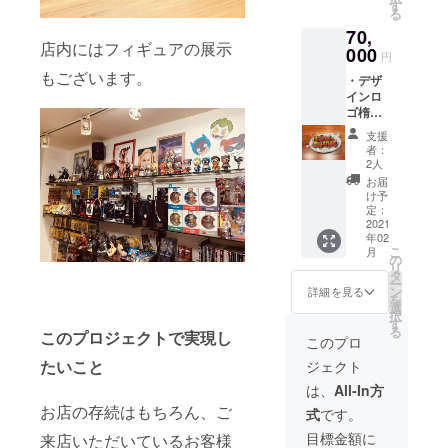
（サイ
肩幅
す
肩幅
ク２杯
る
ズ： 横
50cm /
52cm /
交換券
70,
幅19cm
袖丈
袖丈
（有効
店内にはフィギュアの展示
x 縦幅
000
22cm
61cm）
期限
円
13cm x
） ・デ
・デザ
2021年
もございます。
・デザ
マチ
ザイン
インロ
5月31
インロ
6cm）
ロゴ
ゴマグ
日） ※
ゴ楕円
・デザ
ジップ
カップ
リーフ
形缶
インロ
アップ
（サイ
画像は
支援
バッジ
ゴTシャ
パー
ズ：直
者：
参考画
（楕円
ツver.2
カー
2人
径
像にな
形缶
（サイ
（サイ
8.2cm x
お届
りま
バッジ
ズ：
ズ：
け予
高さ
す。
70×45
L（フ
定：
L（フ
9.5cm
リーフ
mm）
2021
リーサ
リーサ
容量約
コミッ
年02
・デザ
イズ）
イズ）
350ml
クと
こ
月
インロ
身丈
の
身丈
） ※楕
は、1冊
リ
ゴキャ
72cm /
タ
71cm /
円形缶
22ペー
ー
ンバス
身幅
ン
身幅
詳細を見る
バッ
ジほど
を
ポーチ
55cm/
選
58cm /
ジ、
の物に
択
（サイ
肩幅
す
肩幅
キャン
なりま
る
このプロジェクトで実現し
ズ： 横
50cm /
52cm /
このプロ
バス
す。
幅19cm
袖丈
袖丈
ポー
たいこと
ジェクト
x 縦幅
22cm
61cm）
チ、T
13cm x
） ・デ
・デザ
は、
All-In方
シャ
マチ
ザイン
インロ
ツ、
お店の存続はもちろん、ご
式
です。
6cm）
ロゴ
ゴマグ
パー
・デザ
ジップ
カップ
目標金額に
来店いただいているお客様
カー、
インロ