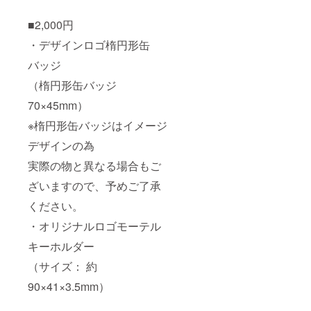
参考画
像にな
■2,000円
りま
・デザインロゴ楕円形缶
す。
リーフ
バッジ
コミッ
クと
（楕円形缶バッジ
は、1冊
22ペー
70×45mm）
ジほど
の物に
※楕円形缶バッジはイメージ
なりま
デザインの為
す。
実際の物と異なる場合もご
ざいますので、予めご了承
ください。
・オリジナルロゴモーテル
キーホルダー
（サイズ： 約
90×41×3.5mm）