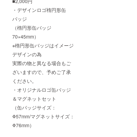
■2,000円
チュー
2021年
50％OF
・デザインロゴ楕円形缶
5月31
F券（有
日） ・
効期限
バッジ
ドリン
2021年
ク1日2
5月31
（楕円形缶バッジ
杯交換
日） ※
券（有
リーフ
70×45mm）
効期限
画像は
2021年
※楕円形缶バッジはイメージ
参考画
5月31
像にな
デザインの為
日） ・
りま
5000円
す。
実際の物と異なる場合もご
値引き
リーフ
券（有
コミッ
ざいますので、予めご了承
効期限
クと
2021年
は、1冊
ください。
5月31
22ペー
日） ・
ジほど
・オリジナルロゴ缶バッジ
スタ
の物に
＆マグネットセット
チュー1
なりま
点交換
す。
（缶バッジサイズ：
券（有
効期限
Φ57mm/マグネットサイズ：
2021年
5月31
Φ76mm）
日） ※
リーフ
画像は