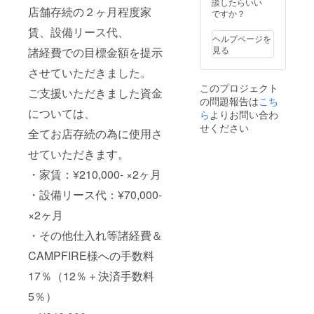
） ※楕
談したらいい
と異な
画像は
店舗存続の２ヶ月程度家
71cm /
円形缶
ですか？
る場合
参考画
身幅
バッ
もござ
像にな
賃、設備リース代、
58cm /
ジ、
います
りま
ヘルプページを
肩幅
キャン
ので、
す。
見る
諸経費での目標金額を提示
52cm /
バス
予めご
リーフ
袖丈
ポー
了承く
させていただきました。
コミッ
61cm）
チ、T
ださ
クと
このプロジェクト
・デザ
ご支援いただきました資金
シャ
い。 ・
は、1冊
の問題報告は
こち
インロ
ツ、
お好き
22ペー
については、
ゴマグ
ら
よりお問い合わ
パー
なリー
ジほど
カップ
カー、
フコ
せください
の物に
全てお店存続の為に使用さ
（サイ
マグ
ミック
なりま
ズ：直
カップ
５冊交
す。
せていただきます。
径
ともに
換券
8.2cm x
イメー
（有効
・家賃：¥210,000- ×2ヶ月
高さ
ジデザ
期限
9.5cm
インの
・設備リース代：¥70,000-
2021年
容量約
為、実
5月31
×2ヶ月
350ml
際の物
日） ・
） ※楕
と異な
ドリン
・その他仕入れ等諸経費＆
円形缶
る場合
ク1日2
バッ
もござ
杯交換
CAMPFIRE様への手数料
ジ、
います
券（有
キャン
ので、
効期限
17％（12％＋決済手数料
バス
予めご
2021年
ポー
了承く
5％）
5月31
チ、T
ださ
日）
シャ