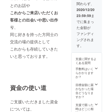
アップ
（サイ
マグ
関わらず、
ゴTシャ
パー
とのお話や
ズ：直
カップ
ツver.2
カー
径
2020/12/20
ともに
これからご来店いただくお
（サイ
（サイ
8.2cm x
イメー
23:59:59
ま
ズ：
ズ：
高さ
ジデザ
客様との出会いや思い出作
L（フ
L（フ
9.5cm
でに集まっ
インの
リーサ
リーサ
容量約
為、実
り
、
た金額が
イズ）
イズ）
350ml
際の物
身丈
身丈
） ※楕
ファンディ
と異な
同じ好きを持った方同士の
72cm /
71cm /
円形缶
る場合
ングされま
身幅
身幅
交流の場の提供として
バッ
もござ
55cm/
58cm /
ジ、
す。
います
肩幅
これからも存続していきた
肩幅
キャン
ので、
50cm /
52cm /
バス
予めご
いと思っております。
袖丈
袖丈
ポー
了承く
支援に関するよ
22cm
61cm）
チ、T
ださ
くある質問
） ・デ
・デザ
シャ
い。 ・
ザイン
インロ
手数料はいく
ツ、
お好き
ロゴ
ゴマグ
らかかります
パー
なリー
ジップ
カップ
か？
カー、
フコ
アップ
（サイ
マグ
ミック3
パー
ズ：直
目標金額に届
カップ
資金の使い道
冊交換
カー
径
かなかった場
ともに
券（有
（サイ
8.2cm x
合どうなりま
イメー
効期限
ズ：
高さ
すか？
ジデザ
2021年
L（フ
9.5cm
ご支援いただきました資金
インの
5月31
リーサ
容量約
支援で困った
為、実
日） ※
イズ）
については、
350ml
時はどこに相
際の物
リーフ
身丈