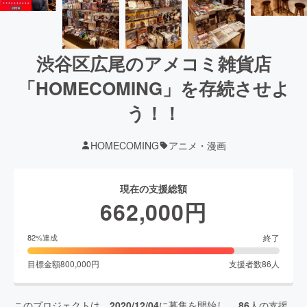
渋谷区広尾のアメコミ雑貨店
「HOMECOMING」を存続させよ
う！！
HOMECOMING
アニメ・漫画
現在の支援総額
662,000
円
終了
82
%達成
目標金額
800,000
円
支援者数
86
人
このプロジェクトは、
2020/12/04
に募集を開始し、
86
人の支援