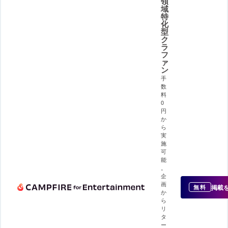
領
域
特
化
型
ク
ラ
フ
ァ
ン
手
数
料
0
円
か
ら
実
施
可
能
。
企
画
掲載
無料
か
ら
リ
タ
ー