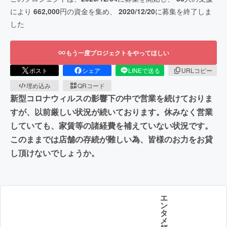
により
662,000
円の資金を集め、
2020/12/20
に募集を終了しま
した
もう一度プロジェクトをやってほしい
ポスト
シェア
LINEで送る
URLコピー
埋め込み
QRコード
新型コロナウィルスの影響下の中で営業を続けておりま
すが、以前厳しい状況が続いております。休みなく営業
していても、家賃等の諸経費を補えていない状況です。
このままでは店舗の存続が難しい為、皆様のお力をお貸
し頂けないでしょうか。
エ
ン
タ
メ