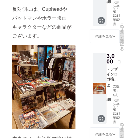
形缶
バス
お届
バッジ
ポーチ
け予
反対側には、Cupheadや
70×45
はイ
定：
mm） ※
2021
メージ
バットマンやホラー映画
年02
楕円形
デザイ
こ
月
缶バッ
ンの為
キャラクターなどの商品が
の
リ
ジはイ
実際の
タ
ー
ございます。
メージ
物と異
ン
詳細を見る
を
デザイ
なる場
選
択
ンの為
合もご
す
る
実際の
ざいま
3,0
物と異
すの
なる場
00
で、予
円
合もご
めご了
・デザ
ざいま
承くだ
インロ
すの
さい。
ゴ楕円
で、予
形缶
めご了
支援
バッジ
承くだ
者：
（楕円
さい。
4人
形缶
・オリ
お届
バッジ
ジナル
け予
70×45
ロゴ
定：
mm） ※
2021
モーテ
年02
楕円形
ルキー
こ
月
缶バッ
ホル
の
リ
ジはイ
ダー
タ
ー
メージ
（サイ
ン
詳細を見る
を
デザイ