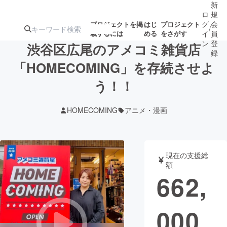
新
ロ
規
グ
会
プロジェクトを掲
はじ
プロジェクト
/
載するには
める
をさがす
イ
員
ン
登
渋谷区広尾のアメコミ雑貨店
録
「HOMECOMING」を存続させよ
う！！
人気のプロ
注目のリ
注目の新着プロ
募集終了が近いプ
もうすぐ公開
ジェクト
ターン
ジェクト
ロジェクト
されます
HOMECOMING
アニメ・漫画
アート・写真
音楽
現在の支援総
テクノロジー・ガジェット
ゲーム・サ
額
662,
映像・映画
書籍・雑誌
000
ビジネス・起業
チャレンジ