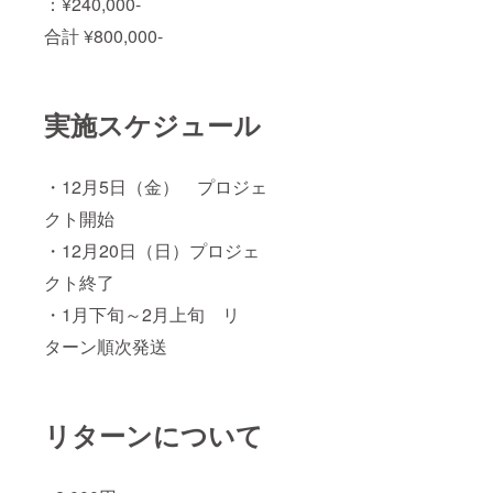
：¥240,000-
い。 ・
3000円
ツ、
お好き
値引き
合計 ¥800,000-
パー
なリー
券（有
カー、
フコ
効期限
マグ
ミック
2021年
カップ
５冊交
5月31
ともに
換券
日） ※
実施スケジュール
イメー
（有効
リーフ
ジデザ
期限
画像は
インの
2021年
参考画
為、実
5月31
像にな
・12月5日（金） プロジェ
際の物
日） ・
りま
と異な
ドリン
クト開始
す。
る場合
ク1日2
リーフ
もござ
・12月20日（日）プロジェ
杯交換
コミッ
います
券（有
クと
クト終了
ので、
効期限
は、1冊
予めご
2021年
22ペー
・1月下旬～2月上旬 リ
了承く
5月31
ジほど
ださ
日） ・
の物に
ターン順次発送
い。 ・
3000円
なりま
お好き
値引き
す。
なリー
券（有
フコ
効期限
ミック
2021年
リターンについて
５冊交
5月31
換券
日） ・
（有効
スタ
期限