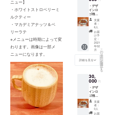
ニュー】
リーサ
） ※楕
ドリン
す。
・デザ
イズ）
円形缶
ク1杯交
・ホワイトストロベリーミ
インロ
身丈
バッ
換券
ゴ楕円
71cm /
ジ、T
（有効
ルクティー
形缶
身幅
シャツ
期限
支援
バッジ
58cm /
、マグ
・マカデミアナッツ＆ベ
2021年
者：
（楕円
肩幅
カップ
6人
5月31
形缶
52cm /
リーラテ
ともに
日） ※
お届
バッジ
袖丈
イメー
け予
リーフ
※メニューは時期によって変
70×45
61cm）
定：
ジデザ
画像は
mm）
2021
・デザ
インの
参考画
わります。画像は一部メ
年02
・デザ
インロ
為 実際
像にな
こ
月
インロ
ゴマグ
の
の物と
りま
ニューになります。
リ
ゴキャ
カップ
タ
異なる
す。
ー
ンバス
（サイ
ン
場合も
詳細を見る
リーフ
を
ポーチ
ズ：直
選
ござい
コミッ
択
（サイ
径
す
ますの
クと
る
ズ： 横
8.2cm x
で、予
は、1冊
30,
幅19cm
高さ
めご了
22ペー
x 縦幅
000
9.5cm
承くだ
ジほど
円
13cm x
容量約
さい。
の物に
・デザ
マチ
350ml
・お好
なりま
インロ
6cm）
） ※楕
きな
す。
ゴ楕円
・デザ
円形缶
リーフ
形缶
インロ
バッ
コミッ
支援
バッジ
ゴTシャ
ジ、
ク１冊
者：
（楕円
ツver.2
パー
0人
交換券
形缶
（サイ
カー、
（有効
お届