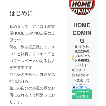
はじめに
HOME
初めまして、アメコミ雑貨
COMIN
屋HOMECOMING店長の上
G
原です。
現在、渋谷区広尾にてアメ
東京都
他に2件の
コミと雑貨、フィギュアと
プロジェク
カフェスペースのあるお店
トを掲載し
ています
を営業中です。
幼少より、
同じ好きを持った方達が気
洋画映画や
TV放送して
軽に来れる、
いたアメリ
2020_homecoming
第二の自分の部屋の様なお
カンコミッ
メッセー
店になれるよう頑張ってお
クアニメを
ジを送る
見ていたの
ります。