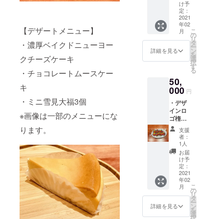
バッジ
ズ：
マグ
け予
期限
70×45
L（フ
定：
カップ
2021年
mm）
2021
リーサ
ともに
5月31
年02
・デザ
イズ）
イメー
日） ・
【デザートメニュー】
こ
月
インロ
身丈
の
ジデザ
ドリン
リ
ゴキャ
72cm /
タ
インの
・濃厚ベイクドニューヨー
ク２杯
ー
ンバス
身幅
ン
為 実際
詳細を見る
交換券
を
ポーチ
クチーズケーキ
55cm/
選
の物と
（有効
択
（サイ
肩幅
す
異なる
期限
る
・チョコレートムースケー
ズ： 横
50cm /
場合も
2021年
50,
幅19cm
袖丈
ござい
5月31
キ
x 縦幅
000
22cm
ますの
日） ※
円
13cm x
） ・デ
で、予
リーフ
・ミニ雪見大福3個
・デザ
マチ
ザイン
めご了
画像は
インロ
6cm）
ロゴ
承くだ
※画像は一部のメニューにな
参考画
ゴ楕円
・デザ
ジップ
さい。
像にな
形缶
インロ
アップ
ります。
・お好
りま
支援
バッジ
ゴTシャ
パー
きな
者：
す。
（楕円
ツver.2
カー
1人
リーフ
リーフ
形缶
（サイ
（サイ
コミッ
お届
コミッ
バッジ
ズ：
ズ：
け予
ク１冊
クと
70×45
L（フ
定：
L（フ
交換券
は、1冊
mm）
2021
リーサ
リーサ
（有効
22ペー
年02
・デザ
イズ）
イズ）
期限
ジほど
こ
月
インロ
身丈
の
身丈
2021年
の物に
リ
ゴキャ
72cm /
タ
71cm /
5月31
なりま
ー
ンバス
身幅
ン
身幅
詳細を見る
日） ・
す。
を
ポーチ
55cm/
選
58cm /
ドリン
択