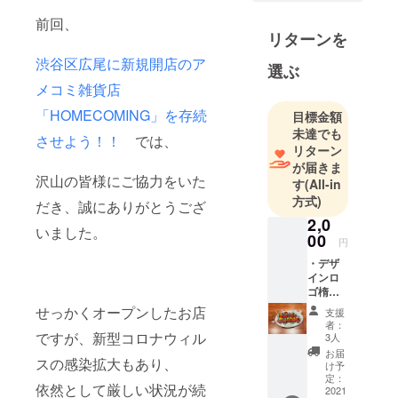
もあり、趣
味であるも
前回、
リターンを
のを仕事に
したいとい
渋谷区広尾に新規開店のア
選ぶ
う思いか
メコミ雑貨店
ら、29歳の
「HOMECOMING」を存続
目標金額
時に今いる
未達でも
業界に転職
させよう！！
では、
リターン
しました。
が届きま
現在、アメ
沢山の皆様にご協力をいた
す
(All-in
リカンコ
方式)
だき、誠にありがとうござ
ミックを取
2,0
いました。
り扱ってい
00
円
る店舗も数
・デザ
店舗しかな
インロ
ゴ楕円
く、好きな
形缶
せっかくオープンしたお店
方の交流や
支援
バッジ
者：
購入の場を
（楕円
ですが、新型コロナウィル
3人
形缶
作りたいと
お届
スの感染拡大もあり、
バッジ
け予
思って、店
70×45
定：
依然として厳しい状況が続
舗を作りま
mm） ※
2021