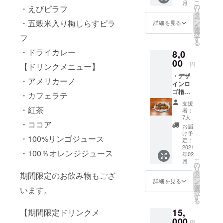
こ
月
インロ
ジ、
の
交換券
・えびピラフ
は、1冊
リ
ゴTシャ
パー
タ
（有効
22ペー
ー
ツver.2
・五穀米入り梅しらすピラ
カーと
ン
期限
詳細を見る
ジほど
を
（サイ
もにイ
選
2021年
の物に
択
フ
ズ：
メージ
す
5月31
なりま
る
L（フ
デザイ
日） ・
す。
・ドライカレー
8,0
リーサ
ンの為
ドリン
イズ）
00
実際の
ク1杯交
円
【ドリンクメニュー】
身丈
物と異
換券
・デザ
72cm /
なる場
（有効
・アメリカーノ
インロ
身幅
合もご
期限
ゴ楕円
55cm/
ざいま
・カフェラテ
2021年
形缶
肩幅
すの
5月31
支援
バッジ
・紅茶
50cm /
で、予
日） ※
者：
（楕円
袖丈
めご了
7人
リーフ
・ココア
形缶
22cm
承くだ
画像は
お届
バッジ
） ・デ
さい。
け予
参考画
・100%リンゴジュース
70×45
ザイン
定：
・お好
像にな
mm）
2021
ロゴマ
きな
りま
・100％オレンジジュース
年02
・デザ
グカッ
リーフ
す。
こ
月
インロ
プ （サ
の
コミッ
リーフ
リ
ゴジッ
イズ：
タ
ク１冊
期間限定のお飲み物もござ
コミッ
ー
プアッ
直径
ン
交換券
詳細を見る
クと
を
プパー
8.2cm x
います。
選
（有効
は、1冊
択
カー
高さ
す
期限
22ペー
る
（サイ
9.5cm/
2021年
ジほど
15,
【期間限定ドリンクメ
ズ：
容量約
5月31
の物に
L（フ
000
350ml
日） ・
なりま
円