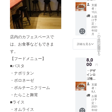
リーフ
形缶
肩幅
） ・お
コミッ
支援
バッジ
50cm /
好きな
クと
者：
（楕円
袖丈
リーフ
13人
は、1冊
形缶
22cm
コミッ
22ペー
お届
バッジ
） ※楕
ク１冊
け予
ジほど
70×45
円形缶
定：
交換券
の物に
mm）
2021
バッ
（有効
なりま
年02
・デザ
ジ、T
期限
す。
こ
月
インロ
シャツ
の
店内のカフェスペースで
2021年
リ
ゴジッ
ともに
タ
5月31
ー
プアッ
は、お食事などもできま
イメー
ン
日） ・
詳細を見る
を
プパー
ジデザ
選
ドリン
択
す。
カー
インの
す
ク1杯交
る
（サイ
為 実際
換券
【フードメニュー】
8,0
ズ：
の物と
（有効
L（フ
00
異なる
期限
円
■パスタ
リーサ
場合も
2021年
・デザ
イズ）
ござい
5月31
・ナポリタン
インロ
身丈
ますの
日） ※
ゴ楕円
71cm /
・ボロネーゼ
で、予
リーフ
形缶
身幅
めご了
画像は
支援
バッジ
・ポルチーニクリーム
58cm /
承くだ
参考画
者：
（楕円
肩幅
さい。
8人
像にな
・たらこと舞茸
形缶
52cm /
・お好
りま
お届
バッジ
袖丈
きな
け予
す。
■ライス
70×45
61cm）
定：
リーフ
リーフ
mm）
2021
※楕円形
コミッ
コミッ
・オムライス
年02
・デザ
缶バッ
ク１冊
クと