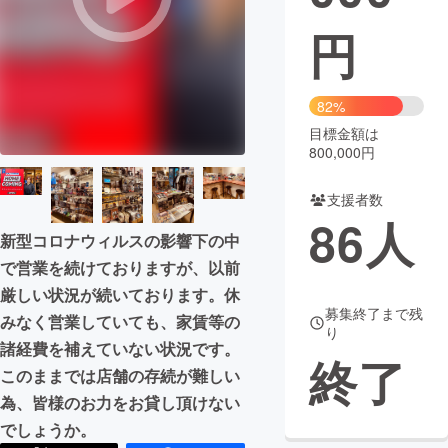
円
まちづくり・地域活性化
CAMPFIRE for Social Good
CAMPFIRE Creation
82%
CAMPFIREふるさと納税
machi-ya
コミュニティ
目標金額は
800,000円
支援者数
86
人
新型コロナウィルスの影響下の中
で営業を続けておりますが、以前
厳しい状況が続いております。休
募集終了まで残
みなく営業していても、家賃等の
り
諸経費を補えていない状況です。
終了
このままでは店舗の存続が難しい
為、皆様のお力をお貸し頂けない
でしょうか。