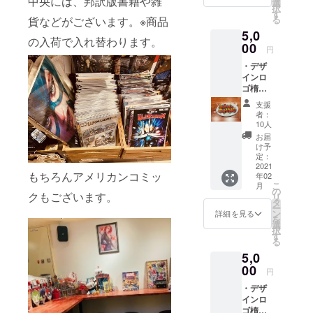
中央には、邦訳版書籍や雑
ズ： 約
選
択
ンの為
90×41×
す
る
貨などがございます。※商品
実際の
3.5mm
5,0
物と異
） ・お
の入荷で入れ替わります。
なる場
00
好きな
円
合もご
リーフ
・デザ
ざいま
コミッ
インロ
すの
ク１冊
ゴ楕円
で、予
交換券
形缶
めご了
（有効
支援
バッジ
承くだ
期限
者：
（楕円
さい。
2021年
10人
形缶
・オリ
5月31
お届
バッジ
ジナル
日） ・
け予
70×45
ロゴ缶
定：
ドリン
mm）
2021
バッジ
ク1杯交
もちろんアメリカンコミッ
年02
・デザ
＆マグ
換券
こ
月
インロ
ネット
の
（有効
クもございます。
リ
ゴTシャ
セット
タ
期限
ー
ツver.2
（缶
ン
2021年
詳細を見る
を
（サイ
バッジ
選
5月31
択
ズ：
サイ
す
日） ※
る
L（フ
ズ：
リーフ
5,0
リーサ
Φ57mm
画像は
イズ）
00
/マグ
参考画
円
身丈
ネット
像にな
・デザ
72cm /
サイ
りま
インロ
身幅
ズ：
す。
ゴ楕円
55cm/
Φ76mm