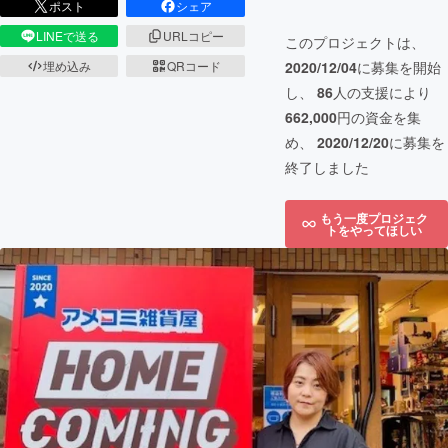
ポスト
シェア
LINEで送る
URLコピー
このプロジェクトは、
埋め込み
QRコード
2020/12/04
に募集を開始
し、
86
人の支援により
662,000
円の資金を集
め、
2020/12/20
に募集を
終了しました
もう一度プロジェク
トをやってほしい