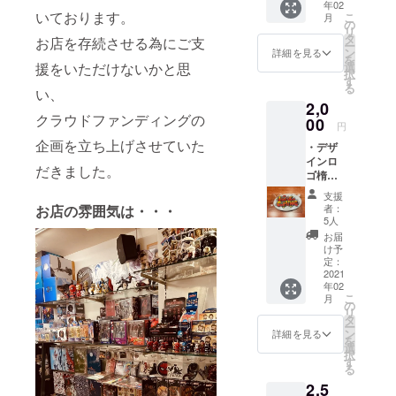
年02
楕円形
した。
いております。
こ
月
缶バッ
の
リ
ジはイ
タ
お店を存続させる為にご支
ー
メージ
ン
詳細を見る
を
デザイ
選
援をいただけないかと思
択
ンの為
す
る
実際の
い、
2,0
物と異
クラウドファンディングの
なる場
00
円
合もご
企画を立ち上げさせていた
・デザ
ざいま
インロ
すの
だきました。
ゴ楕円
で、予
形缶
めご了
支援
バッジ
承くだ
者：
お店の雰囲気は・・・
（楕円
さい。
5人
形缶
・オリ
お届
バッジ
ジナル
け予
70×45
ロゴ缶
定：
mm） ※
2021
バッジ
年02
楕円形
＆マグ
こ
月
缶バッ
ネット
の
リ
ジはイ
セット
タ
ー
メージ
（缶
ン
詳細を見る
を
デザイ
バッジ
選
択
ンの為
サイ
す
る
実際の
ズ：
2,5
物と異
Φ57mm