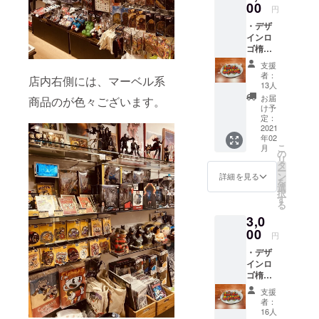
なる場
00
/マグ
円
合もご
ネット
・デザ
ざいま
サイ
インロ
すの
ズ：
ゴ楕円
で、予
Φ76mm
形缶
めご了
）
支援
バッジ
承くだ
者：
店内右側には、マーベル系
（楕円
さい。
13人
形缶
・オリ
お届
商品のが色々ございます。
バッジ
ジナル
け予
70×45
ロゴ
定：
mm）
2021
モーテ
年02
・デザ
ルキー
こ
月
インロ
ホル
の
リ
ゴキャ
ダー
タ
ー
ンバス
（サイ
ン
詳細を見る
を
ポーチ
ズ： 約
選
択
（サイ
90×41×
す
る
ズ： 横
3.5mm
3,0
幅19cm
）
x 縦幅
00
円
13cm x
・デザ
マチ
インロ
6cm）
ゴ楕円
※楕円形
形缶
缶バッ
支援
バッジ
ジ、
者：
（楕円
キャン
16人