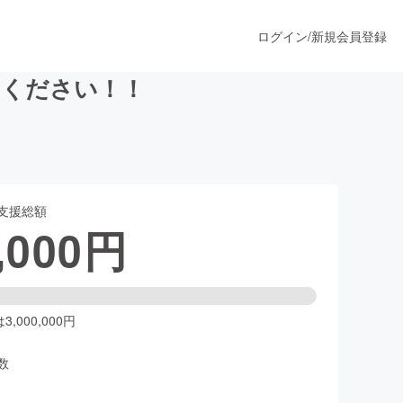
ログイン
/
新規会員登録
てください！！
うすぐ公開されます
支援総額
プロダクト
,000
円
ファッション
スポーツ
,000,000円
数
ア
ソーシャルグッド
人