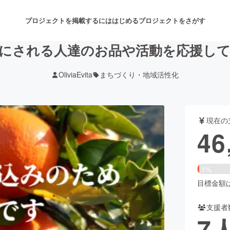
プロジェクトを掲載するには
はじめる
プロジェクトをさがす
にされる人達のお品や活動を応援し
OliviaEvita
まちづくり・地域活性化
注目のリターン
注目の新着プロジェクト
募集終了が近いプロジェクト
も
現在の
音楽
舞台・パフォーマンス
46
ゲーム・サービス開発
フード・飲食店
1%
書籍・雑誌出版
アニメ・漫画
目標金額は3
支援者
チャレンジ
ビューティー・ヘルスケ
7