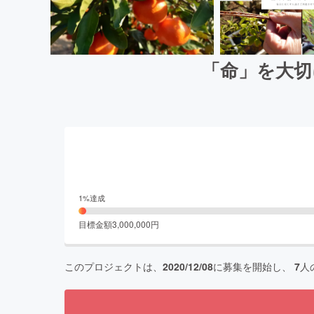
「命」を大切
1
%達成
目標金額
3,000,000
円
このプロジェクトは、
2020/12/08
に募集を開始し、
7
人