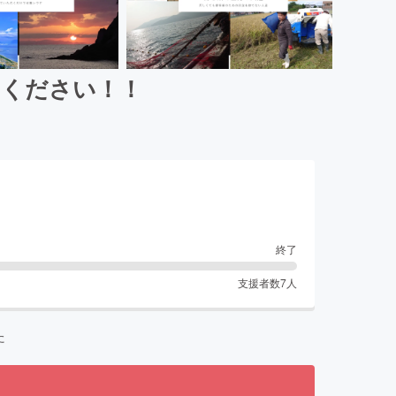
てください！！
終了
支援者数
7
人
た