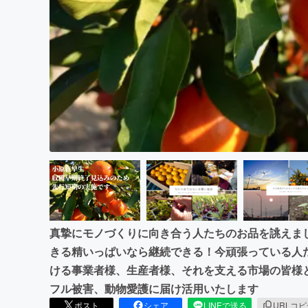
まちづくり・地域活性化
真摯にモノづくりに向き合う人たちのお品を誂えま
きる精いっぱいなら継続できる！今頑張っている人
ける事業者様、生産者様、それを支える市場の皆様
フル被害、動物愛護に届け活用いたします
ポスト
シェア
LINEで送る
URLコ