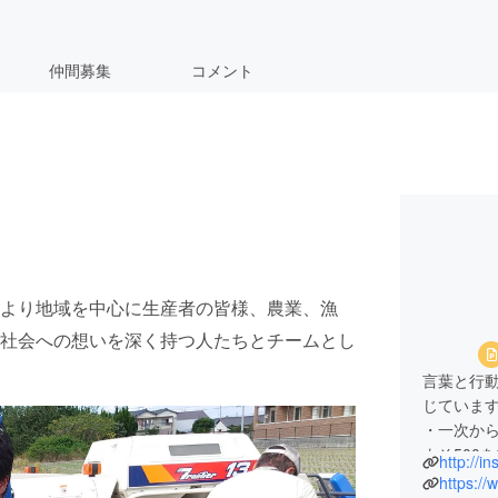
仲間募集
コメント
より地域を中心に生産者の皆様、農業、漁
社会への想いを深く持つ人たちとチームとし
言葉と行
じていま
・一次か
よそ500
http://i
・全国の