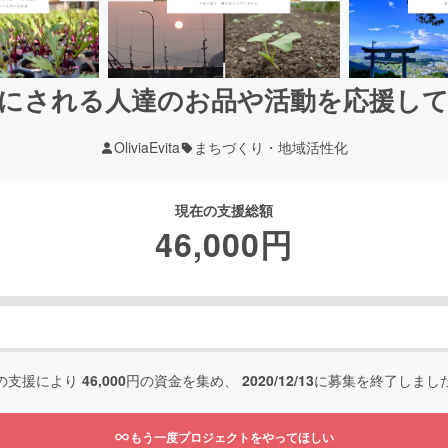
にされる人達のお品や活動を応援し
OliviaEvita
まちづくり・地域活性化
現在の支援総額
46,000
円
の支援により
46,000
円の資金を集め、
2020/12/13
に募集を終了しまし
もう一度プロジェクトをやってほしい