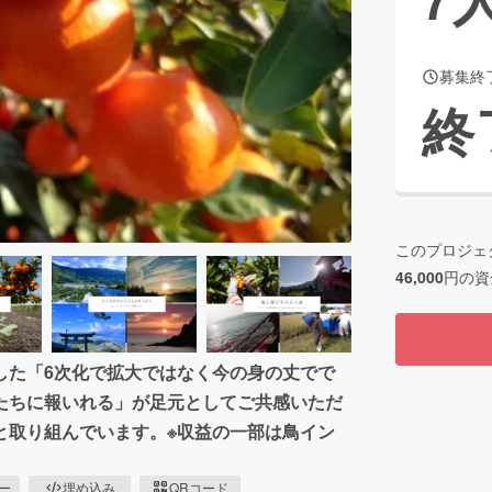
募集終
CAMPFIRE for Social Good
CAMPFIRE Creation
終
CAMPFIREふるさと納税
machi-ya
コミュニティ
このプロジェ
46,000
円の資
した「6次化で拡大ではなく今の身の丈でで
たちに報いれる」が足元としてご共感いただ
と取り組んでいます。※収益の一部は鳥イン
ピー
埋め込み
QRコード