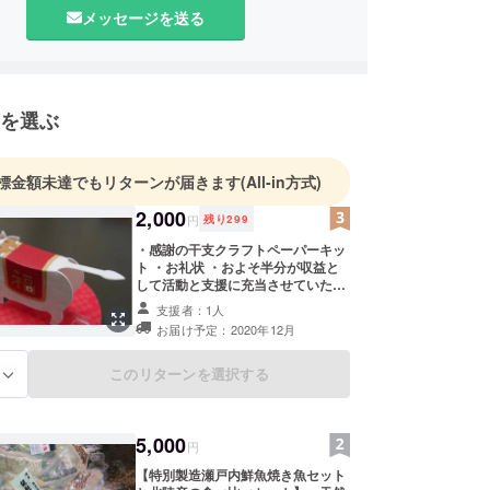
ろしくお願いいたします
メッセージを送る
を選ぶ
標金額未達でもリターンが届きます
(All-in方式)
2,000
円
残り
299
・感謝の干支クラフトペーパーキッ
ト ・お礼状 ・およそ半分が収益と
して活動と支援に充当させていただ
きます お手元で組み立て式のかわい
支援者：1人
いタイプです約10ｃｍ ※手作り生産
お届け予定：2020年12月
のため、年末年始にまたがり発送と
なります ※郵送させていただきます
このリターンを選択する
る
5,000
円
【特別製造瀬戸内鮮魚焼き魚セット