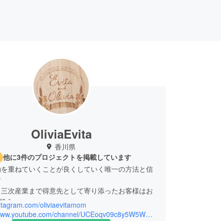
OliviaEvita
香川県
他に3件のプロジェクトを掲載しています
動を重ねていくことが良くしていく唯一の方法と信
す
ら三次産業まで得意先として寄り添ったお客様はお
を超え
nstagram.com/oliviaevitamom
現場をつぶさに見ながら現在の活動となります
https://www.youtube.com/channel/UCEoqv09c8y5W5WuSPCvvLsQ