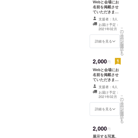
た、このクラウドファン
Webと会場にお
広告デザイ
名前を掲載させ
ディングや展示会について
ていただきま
ンを学ぶ際
す。 お礼のメッ
などご友人や知人の皆様に
支援者：3人
に、幼少期
セージ、開催当
お届け予定：
からの趣味
日の開催レポー
も広めていただけると幸い
こ
2021年02月
の
トをメールにて
である写真
リ
です。
タ
送信させていた
ー
撮影を活か
ン
だきます。 ※支
詳細を見る
を
選
援時、必ず備考
すことが出
択
す
欄にご希望のお
る
来、
名前をご記入く
2,000
写真撮影の
ださい。
円
面白さに再
Webと会場にお
確認する。
名前を掲載させ
ていただきま
そこから不
す。 展示する写
支援者：6人
定期で写真
真、また未公開
お届け予定：
撮影を行う
写真のポスト
こ
2021年02月
の
カードがリター
ようにな
リ
タ
ンのコースにな
ー
り、最近で
ン
ります。 お礼の
詳細を見る
を
選
メール、当日の
は人物撮影
択
す
レポートも送信
る
も行う。
させていただき
2,000
ます。 ※支援
円
時、必ず備考欄
展示する写真、