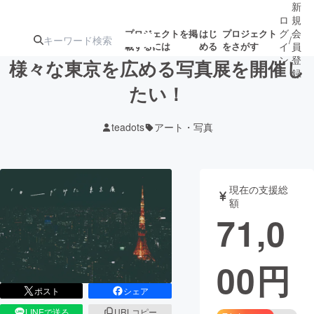
新
ロ
規
グ
会
プロジェクトを掲
はじ
プロジェクト
/
載するには
める
をさがす
イ
員
ン
登
様々な東京を広める写真展を開催し
録
たい！
人気のプロ
注目のリ
注目の新着プロ
募集終了が近いプ
もうすぐ公開
teadots
アート・写真
ジェクト
ターン
ジェクト
ロジェクト
されます
アート・写真
音楽
現在の支援総
額
71,0
テクノロジー・ガジェット
ゲーム・サ
00
円
映像・映画
書籍・雑誌
ポスト
シェア
ビジネス・起業
チャレンジ
LINEで送る
URLコピー