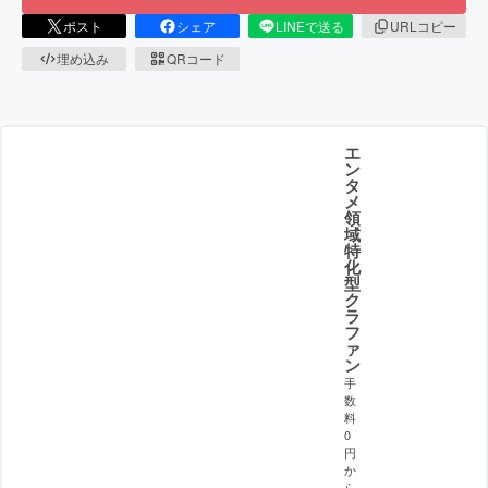
ポスト
シェア
LINEで送る
URLコピー
埋め込み
QRコード
エ
ン
タ
メ
領
域
特
化
型
ク
ラ
フ
ァ
ン
手
数
料
0
円
か
ら