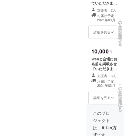
前をご記入くだ
ていただきま
さい。
す。 展示会に展
支援者：2人
示する写真や、
お届け予定：
未公開写真が含
こ
2021年03月
の
まれた写真集、
リ
タ
展示する写真、
ー
ン
未公開写真を利
詳細を見る
を
選
用したポスト
択
す
カード三枚がリ
る
ターンのコース
10,000
です。 お礼の
円
メール、当日の
Webと会場にお
レポートも送信
名前を掲載させ
させていただき
ていただきま
ます。 ※支援
す。 未公開写真
時、必ず備考欄
支援者：3人
のキャンバスプ
にご希望のお名
お届け予定：
リントのリター
こ
前をご記入くだ
2021年03月
の
ンを行います。
リ
さい。
タ
ご希望であれ
ー
ン
ば、Webまた
詳細を見る
を
選
は、会場にお名
択
す
前を掲載させて
る
いただきます。
このプロ
※支援時、必ず備
ジェクト
考欄にご希望の
お名前をご記入
は、
All-In方
ください。
式
です。