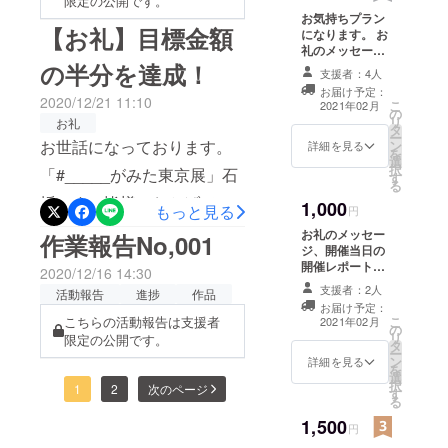
限定の公開です。
ンの面白さ
トラブルがあり14日からの
お気持ちプラン
てお越しくださいませ。
に触れる。
【お礼】目標金額
になります。 お
開催になってしまったり、
そこからデ
礼のメッセージ
を送信させてい
の半分を達成！
ザインを学
思ったより壁に釘を打ち付
支援者：4人
ただきます。
お届け予定：
びたいと考
ける作業が難しかったりな
2020/12/21 11:10
こ
2021年02月
の
え独学で学
リ
お礼
どと、初めての体験尽くし
タ
ー
ぶも限界を
お世話になっております。
ン
詳細を見る
を
で大変でした。ですが、こ
感じ、上京
選
択
「#_____がみた東京展」石
す
し、東京デ
の体験は貴重なものだった
る
坂です。皆様のおかげで目
ザイナー学
1,000
もっと見る
円
と感じています。現段階で
院に進学。
標金額の半分である5万円を
お礼のメッセー
作業報告No,001
は再度個展を行う予定はあ
そこでは広
ジ、開催当日の
達成しました！！正直3万円
開催レポートを
りませんが、もしまた展示
告デザイン
2020/12/16 14:30
メールにて送信
集まったらすごいなぁって
支援者：2人
やパッケー
活動報告
進捗
作品
会を行う際には、また是非
させていただき
お届け予定：
思って始めたこのクラウド
ジデザイ
ます。
こ
こちらの活動報告は支援者
2021年02月
お越しくださいませ！！
の
ン、ブラン
リ
限定の公開です。
ファンディングですが、こ
タ
ー
ディングデ
ン
詳細を見る
こまで集まるとは思いませ
を
選
ザインやタ
択
1
2
次のページ
す
んでした。是非今後もよろ
る
イポグラ
1,500
フィーなど
しくお願いします！！！ま
円
を学ぶ。