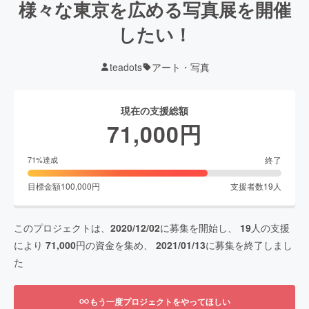
様々な東京を広める写真展を開催
したい！
teadots
アート・写真
現在の支援総額
71,000
円
終了
71
%達成
目標金額
100,000
円
支援者数
19
人
このプロジェクトは、
2020/12/02
に募集を開始し、
19
人の支援
により
71,000
円の資金を集め、
2021/01/13
に募集を終了しまし
た
もう一度プロジェクトをやってほしい