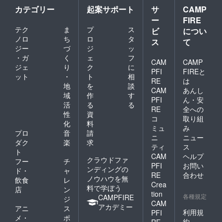
カテゴリー
起案サポート
サ
CAMP
ー
FIRE
テク
ま
プ
ス
ビ
につい
ノロ
ち
ロ
タ
ス
て
ジー
づ
ジ
ッ
・ガ
く
ェ
フ
CAM
CAMP
ジェ
り
ク
に
PFI
FIREと
ット
・
ト
相
RE
は
地
を
談
CAM
あんし
域
作
す
PFI
ん・安
活
る
る
RE
全への
性
資
コ
取り組
化
料
ミュ
み
プロ
音
請
ニ
ニュー
ダク
楽
求
ティ
ス
ト
CAM
ヘルプ
クラウドファ
フー
チ
PFI
お問い
ンディングの
ド・
ャ
RE
合わせ
ノウハウを無
飲食
レ
Crea
料で学ぼう
店
ン
tion
各種規定
CAMPFIRE
ジ
CAM
アカデミー
アニ
ス
利用規
PFI
メ・
ポ
約
RE