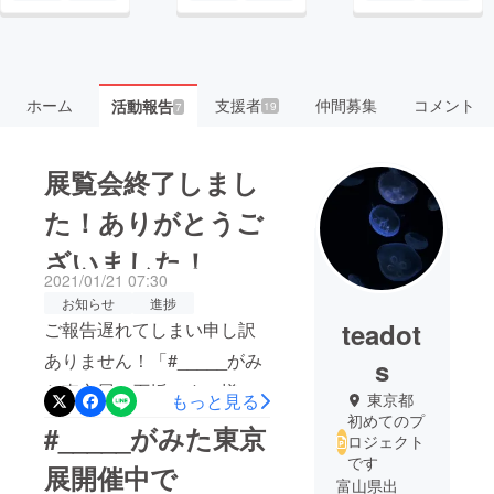
ホーム
支援者
仲間募集
コメント
活動報告
19
7
展覧会終了しまし
た！ありがとうご
ざいました！
2021/01/21 07:30
お知らせ
進捗
teadot
ご報告遅れてしまい申し訳
ありません！「#_____がみ
s
た東京展」石坂です。様々
もっと見る
東京都
初めてのプ
なトラブル等ありました
#_____がみた東京
ロジェクト
が、無事先日（18日）に展
です
展開催中で
覧会を終えることができま
富山県出