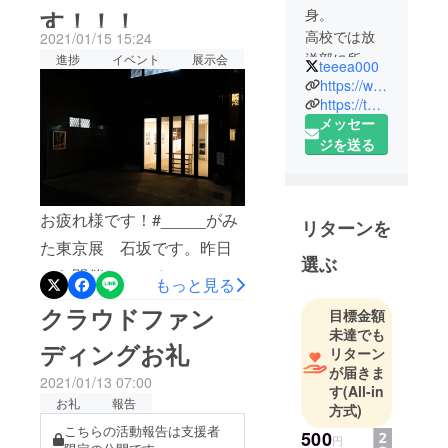
す！！！
身。
した！まさかの緊急事態宣
高校では放
2021/01/15 15:24
言発令もあり、一時はどう
送部に所
進捗
イベント
展示会
teeea000
なるかと思いましたが想像
属。
https://www.instagram.com/teeea000/
していたよりも多くのお客
放送部では
https://teeea000.net/
メッセー
部長を務
様にお越しいただきまし
ジを送る
め、全国大
た！！！また、多くの来場
会の作品制
者様からお褒めの言葉や、
作や学校行
事の撮影、
応援の言葉、差し入れなど
お疲れ様です！#_____がみ
リターンを
収録、編
を頂きました。本当にあり
た東京展 石坂です。昨日
集、販売、
選ぶ
がとうございました！こう
から開催している#_____が
配信などを
もっと見る
して昔からやってみたかっ
行う。
みた東京展ですが、開始
クラウドファン
目標金額
そこでパッ
た個展を実際やってみると
早々お客様がちらほらお見
未達でも
ケージデザ
ディングお礼
リターン
やはり大変なんだと言うこ
えになっている状況です！
インや販促
が届きま
とを再確認させられまし
2021/01/13 07:00
このような時世ですがしっ
デザインな
す
(All-in
お礼
報告
た。実際、13日から開催の
方式)
どを任さ
かり感染症対策を行い開催
こちらの活動報告は支援者
れ、デザイ
500
予定でしたが、印刷所との
円
しておりますので、安心し