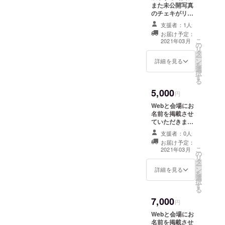
にご希望のお名
また未公開写真
前をご記入くだ
のチェキがリ
さい。
ターンのコース
支援者：1人
です。 また、
お届け予定：
Webと会場にお
こ
2021年03月
の
名前を掲載させ
リ
タ
ていただきま
ー
ン
す。 お礼のメー
詳細を見る
を
選
ル、当日のレ
択
す
ポートも送信さ
る
せていただきま
5,000
す。 ※支援時、
円
必ず備考欄にご
Webと会場にお
希望のお名前を
名前を掲載させ
ご記入くださ
ていただきま
い。
す。 展示会に展
支援者：0人
示する写真や、
お届け予定：
未公開写真が含
こ
2021年03月
の
まれた写真集が
リ
タ
リターンのコー
ー
ン
スです。 お礼の
詳細を見る
を
選
メール、当日の
択
す
レポートも送信
る
させていただき
7,000
ます。 ※支援
円
時、必ず備考欄
Webと会場にお
にご希望のお名
名前を掲載させ