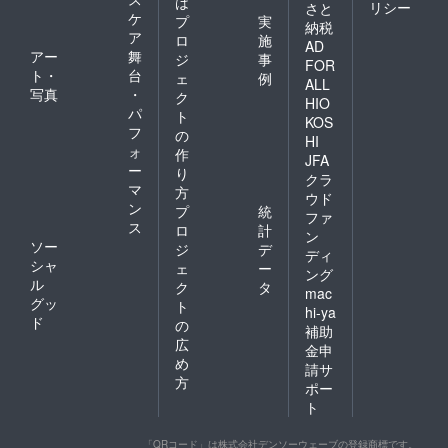
は
リシー
さと
ケ
プ
実
納税
ア
ロ
施
AD
アー
舞
ジ
事
FOR
ト・
台
ェ
例
ALL
写真
・
ク
HIO
パ
ト
KOS
フ
の
HI
ォ
作
JFA
ー
り
クラ
マ
方
ウド
ン
プ
統
ファ
ス
ロ
計
ン
ソー
ジ
デ
ディ
シャ
ェ
ー
ング
ル
ク
タ
mac
グッ
ト
hi-ya
ド
の
補助
広
金申
め
請サ
方
ポー
ト
「QRコード」は株式会社デンソーウェーブの登録商標です。