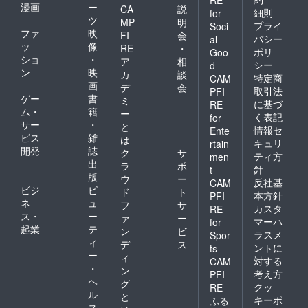
漫画
ー
CA
説
細則
for
ツ
MP
明
プライ
Soci
ファ
映
FI
会
バシー
al
ッ
像
RE
・
ポリ
Goo
ショ
・
ア
相
シー
d
ン
映
カ
談
特定商
CAM
画
デ
会
取引法
PFI
ゲー
書
ミ
に基づ
RE
ム・
籍
ー
く表記
for
サー
・
と
情報セ
Ente
ビス
雑
は
キュリ
rtain
開発
誌
ク
サ
ティ方
men
出
ラ
ポ
針
t
版
ウ
ー
反社基
CAM
ビジ
ビ
ド
ト
本方針
PFI
ネ
ュ
フ
サ
カスタ
RE
ス・
ー
ァ
ー
マーハ
for
起業
テ
ン
ビ
ラスメ
Spor
ィ
デ
ス
ントに
ts
ー
ィ
対する
CAM
・
ン
考え方
PFI
ヘ
グ
クッ
RE
ル
と
キーポ
ふる
ス