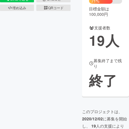
71%
埋め込み
QRコード
目標金額は
まちづくり・地域活性化
100,000円
支援者数
CAMPFIRE for Social Good
CAMPFIRE Creation
19
人
CAMPFIREふるさと納税
machi-ya
コミュニティ
募集終了まで残
り
終了
このプロジェクトは、
2020/12/02
に募集を開始
し、
19
人の支援により