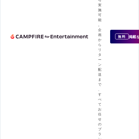
実
施
可
能
。
企
画
掲載
無料
か
ら
リ
タ
ー
ン
配
送
ま
で
、
す
べ
て
お
任
せ
の
プ
ラ
ン