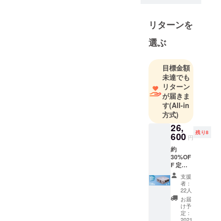
ブランド
「GOOD
リターンを
ITEM」では
タイで作ら
選ぶ
れた革製品
の販売を
目標金額
行っていま
未達でも
す。財布も
リターン
作っていま
が届きま
す
す
(All-in
方式)
26,
残り8
600
円
約
30%OF
F 定
価：
支援
￥38,00
者：
0 セッ
22人
ト内容
お届
本体 ×
け予
１ 電源
定：
ケーブ
2021