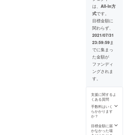
け！
は、
All-In方
税・送
式
です。
料込み
目標金額に
関わらず、
2021/07/31
23:59:59
ま
でに集まっ
た金額が
ファンディ
ングされま
す。
支援に関するよ
くある質問
手数料はいく
らかかります
か？
目標金額に届
かなかった場