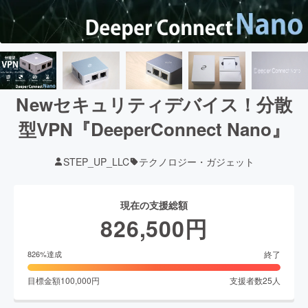
Newセキュリティデバイス！分散
型VPN『DeeperConnect Nano』
STEP_UP_LLC
テクノロジー・ガジェット
現在の支援総額
826,500
円
終了
826
%達成
目標金額
100,000
円
支援者数
25
人