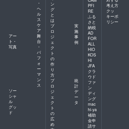
・
ン
考え方
PFI
ヘ
グ
クッ
RE
ル
と
キーポ
ふる
ス
は
リシー
さと
ケ
プ
実
納税
ア
ロ
施
AD
アー
舞
ジ
事
FOR
ト・
台
ェ
例
ALL
写真
・
ク
HIO
パ
ト
KOS
フ
の
HI
ォ
作
JFA
ー
り
クラ
マ
方
ウド
ン
プ
統
ファ
ス
ロ
計
ン
ソー
ジ
デ
ディ
シャ
ェ
ー
ング
ル
ク
タ
mac
グッ
ト
hi-ya
ド
の
補助
広
金申
め
請サ