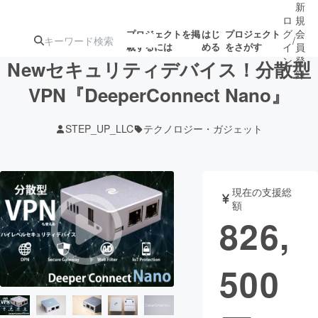
新
ロ
規
グ
会
プロジェクトを掲
はじ
プロジェクト
/
載するには
める
をさがす
イ
員
ン
登
Newセキュリティデバイス！分散型
録
VPN『DeeperConnect Nano』
人気のプロ
注目のリ
注目の新着プロ
募集終了が近いプ
もうすぐ公開
STEP_UP_LLC
テクノロジー・ガジェット
ジェクト
ターン
ジェクト
ロジェクト
されます
アート・写真
音楽
現在の支援総
額
826,
テクノロジー・ガジェット
ゲーム・サ
500
映像・映画
書籍・雑誌
ビジネス・起業
チャレンジ