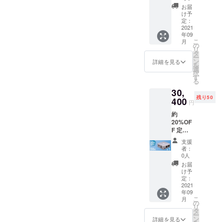
ト内容
お届
本体 ×
け予
１ 電源
定：
ケーブ
2021
年09
ル LAN
こ
月
ケーブ
の
リ
ル 保証
タ
ー
書(日本
ン
詳細を見る
を
語) 説明
選
択
書(日本
す
る
語) 税・
30,
送料込
残り50
み
400
円
約
20%OF
F 定
価：
支援
￥38,00
者：
0 セッ
0人
ト内容
お届
本体 ×
け予
１ 電源
定：
ケーブ
2021
年09
ル LAN
こ
月
ケーブ
の
リ
ル 保証
タ
ー
書(日本
ン
詳細を見る