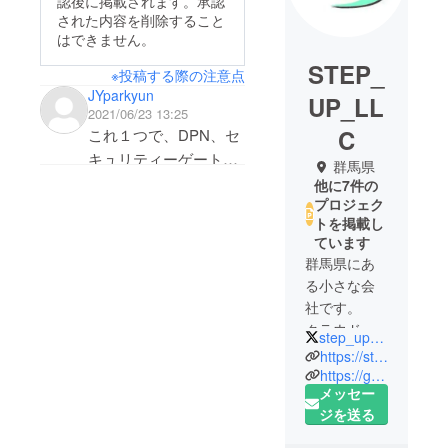
認後に掲載されます。承認
された内容を削除すること
はできません。
STEP_
※投稿する際の注意点
JYparkyun
UP_LL
2021/06/23 13:25
C
これ１つで、DPN、セ
キュリティーゲート
群馬県
ウェイ、WEBフィル
他に7件の
プロジェク
タ、ペアレントコント
トを掲載し
ロールに対応すること
ています
ができるのはとても興
群馬県にあ
味深いです！頑張って
る小さな会
ください！
社です。
クラウド
step_up_LLC
ファンディ
https://step-up2020.com
ング、通信
https://good-item.co.jp
メッセー
販売をやっ
ジを送る
ています。
オリジナル