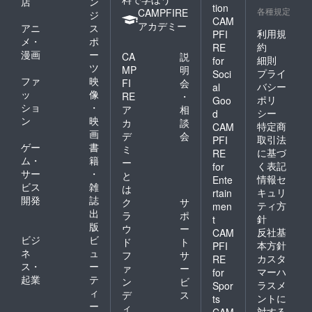
店
ン
tion
各種規定
CAMPFIRE
ジ
CAM
アカデミー
アニ
ス
利用規
PFI
メ・
ポ
約
RE
漫画
ー
CA
説
細則
for
ツ
MP
明
プライ
Soci
ファ
映
FI
会
バシー
al
ッ
像
RE
・
ポリ
Goo
ショ
・
ア
相
シー
d
ン
映
カ
談
特定商
CAM
画
デ
会
取引法
PFI
ゲー
書
ミ
に基づ
RE
ム・
籍
ー
く表記
for
サー
・
と
情報セ
Ente
ビス
雑
は
キュリ
rtain
開発
誌
ク
サ
ティ方
men
出
ラ
ポ
針
t
版
ウ
ー
反社基
CAM
ビジ
ビ
ド
ト
本方針
PFI
ネ
ュ
フ
サ
カスタ
RE
ス・
ー
ァ
ー
マーハ
for
起業
テ
ン
ビ
ラスメ
Spor
ィ
デ
ス
ントに
ts
ー
ィ
対する
CAM