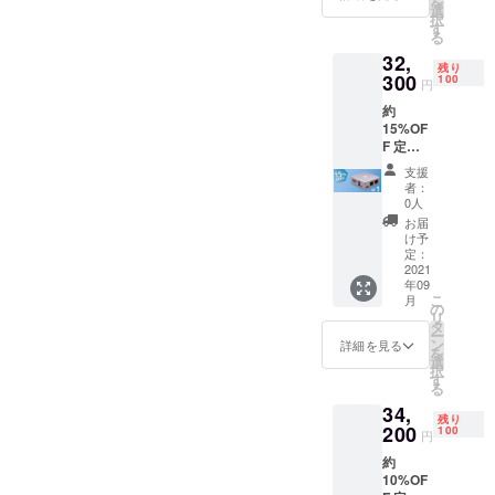
を
語) 説明
選
択
書(日本
す
る
語) 税・
32,
送料込
残り
み
300
100
円
約
15%OF
F 定
価：
支援
￥38,00
者：
0 セッ
0人
ト内容
お届
本体 ×
け予
１ 電源
定：
ケーブ
2021
年09
ル LAN
こ
月
ケーブ
の
リ
ル 保証
タ
ー
書(日本
ン
詳細を見る
を
語) 説明
選
択
書(日本
す
る
語) 税・
34,
送料込
残り
み
200
100
円
約
10%OF