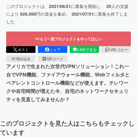
このプロジェクトは、
2021/06/21
に募集を開始し、
25
人の支援
により
826,500
円の資金を集め、
2021/07/31
に募集を終了しま
した
もう一度プロジェクトをやってほしい
ポスト
シェア
LINEで送る
URLコピー
埋め込み
QRコード
アメリカで生まれた次世代VPNソリューション！これ一
台でVPN機能、ファイアウォール機能、Webフィルタと
ペアレントコントロール機能などが使えます。テレワー
クや在宅時間が増えた今、自宅のネットワークセキュリ
ティを見直してみませんか？
このプロジェクトを見た人はこちらもチェックし
ています