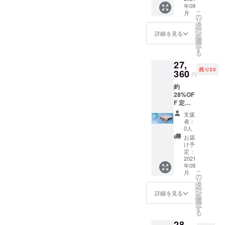
年09
ル LAN
こ
月
ケーブ
の
リ
ル 保証
タ
ー
書(日本
ン
詳細を見る
を
語) 説明
選
択
書(日本
す
る
語) 税・
27,
送料込
残り20
み
360
円
約
28%OF
F 定
価：
支援
￥38,00
者：
0 セッ
0人
ト内容
お届
本体 ×
け予
１ 電源
定：
ケーブ
2021
年09
ル LAN
こ
月
ケーブ
の
リ
ル 保証
タ
ー
書(日本
ン
詳細を見る
を
語) 説明
選
択
書(日本
す
る
語) 税・
28,
送料込