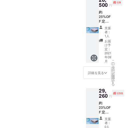
残り9
み
500
円
約
25%OF
F 定
価：
支援
￥38,00
者：
0 セッ
1人
ト内容
お届
本体 ×
け予
１ 電源
定：
ケーブ
2021
年09
ル LAN
こ
月
ケーブ
の
リ
ル 保証
タ
ー
書(日本
ン
詳細を見る
を
語) 説明
選
択
書(日本
す
る
語) 税・
29,
送料込
残り50
み
260
円
約
23%OF
F 定
価：
支援
￥38,00
者：
0 セッ
0人