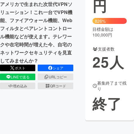
円
アメリカで生まれた次世代VPNソ
まちづくり・地域活性化
リューション！これ一台でVPN機
能、ファイアウォール機能、Web
826%
フィルタとペアレントコントロー
目標金額は
CAMPFIRE for Social Good
CAMPFIRE Creation
100,000円
ル機能などが使えます。テレワー
CAMPFIREふるさと納税
machi-ya
コミュニティ
クや在宅時間が増えた今、自宅の
支援者数
ネットワークセキュリティを見直
25
人
してみませんか？
ポスト
シェア
LINEで送る
URLコピー
募集終了まで残
埋め込み
QRコード
り
終了