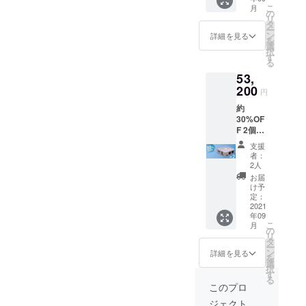
ケーブ
こ
月
ル 保証
の
リ
書(日本
タ
ー
語) 説明
ン
詳細を見る
を
書(日本
選
択
語) 税・
す
る
送料込
53,
み
200
円
約
30%OF
F 2個
セット
支援
定価：
者：
￥76,00
2人
0 セッ
お届
ト内容
け予
本体 ×1
定：
電源
2021
年09
ケーブ
こ
月
ル LAN
の
リ
ケーブ
タ
ー
ル 保証
ン
詳細を見る
を
書(日本
選
択
語) 説明
す
る
書(日本
このプロ
語) を2
ジェクト
つお届