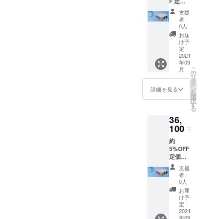
F 定
価：
支援
￥38,00
者：
0 セッ
0人
ト内容
お届
本体 ×
け予
１ 電源
定：
ケーブ
2021
年09
ル LAN
こ
月
ケーブ
の
リ
ル 保証
タ
ー
書(日本
ン
詳細を見る
を
語) 説明
選
択
書(日本
す
る
語) 税・
36,
送料込
み
100
円
約
5%OFF
定価：
￥38,00
支援
0 セッ
者：
ト内容
0人
本体 ×
お届
１ 電源
け予
ケーブ
定：
ル LAN
2021
年09