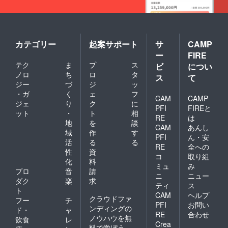
カテゴリー
起案サポート
サ
CAMP
ー
FIRE
テク
ま
プ
ス
ビ
につい
ノロ
ち
ロ
タ
ス
て
ジー
づ
ジ
ッ
・ガ
く
ェ
フ
CAM
CAMP
ジェ
り
ク
に
PFI
FIREと
ット
・
ト
相
RE
は
地
を
談
CAM
あんし
域
作
す
PFI
ん・安
活
る
る
RE
全への
性
資
コ
取り組
化
料
ミュ
み
プロ
音
請
ニ
ニュー
ダク
楽
求
ティ
ス
ト
CAM
ヘルプ
クラウドファ
フー
チ
PFI
お問い
ンディングの
ド・
ャ
RE
合わせ
ノウハウを無
飲食
レ
Crea
料で学ぼう