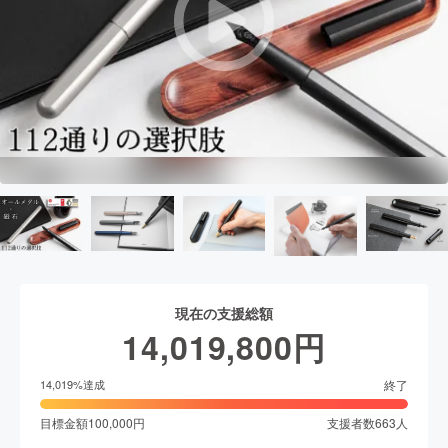
現在の支援総額
14,019,800
円
終了
14,019
%達成
目標金額
100,000
円
支援者数
663
人