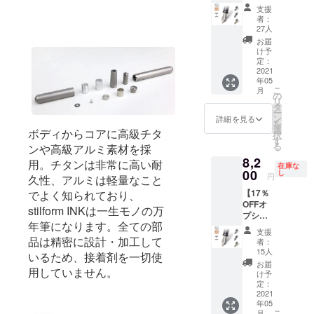
ンリ
リター
皆様の
材の供
支援
ター
ンのオ
応援購
給状
者：
ン】大
プショ
入によ
27人
況、製
人気！
ン商品
り量産
造工程
お届
Titaniu
のた
効率が
け予
上の都
m（チ
め、本
定：
向上し
合等に
タン）
2021
体をご
た場
より出
年05
ニブ
購入の
合、正
荷時期
こ
月
Titaniu
方のみ
の
規販売
が遅れ
リ
m（チ
ご購入
タ
価格が
る場合
ー
タン）
いただ
ン
販売予
詳細を見る
があり
を
ニブ×１
けま
選
定価格
ます。
ボディからコアに高級チタ
択
（販売
す。 ※
す
より下
る
ンや高級アルミ素材を採
予定価
ニブの
がる可
8,2
格
サイズ
用。チタンは非常に高い耐
能性も
在庫な
9,900円
00
は４種
し
ござい
円
久性、アルミは軽量なこと
の
類から
ます。
【17％
でよく知られており、
17％OF
お選び
※ご注文
OFFオ
F） ※こ
いただ
状況、
stilform INKは一生モノの万
プショ
ちらは
けま
使用部
年筆になります。全ての部
ンリ
リター
す。 ※
材の供
支援
ター
ンのオ
品は精密に設計・加工して
皆様の
給状
者：
ン】大
プショ
応援購
15人
況、製
いるため、接着剤を一切使
人気！
ン商品
入によ
造工程
お届
用していません。
Titaniu
のた
り量産
け予
上の都
m（チ
め、本
定：
効率が
合等に
タン）
2021
体をご
向上し
より出
年05
ニブ
購入の
た場
荷時期
こ
月