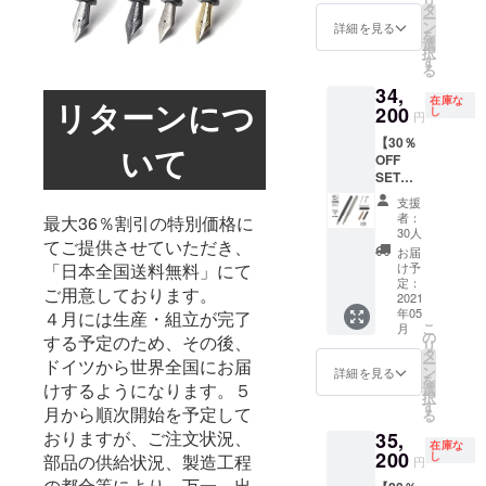
リ
Titaniu
は２色
タ
合、正
が遅れ
す。 ※
ー
m（万
からお
ン
規販売
詳細を見る
る場合
皆様の
を
年筆：
選びい
選
価格が
があり
応援購
択
チタ
ただけ
す
販売予
ます。
入によ
る
ン）×１
ます。
定価格
り量産
34,
（販売
※ペンの
より下
在庫な
効率が
リターンにつ
予定価
200
サイズ
し
がる可
円
向上し
格
は４種
能性も
た場
【30％
30,800
類から
ござい
いて
合、正
OFF
円の
お選び
ます。
規販売
SET
21％OF
いただ
※ご注文
価格が
割】
F）
けま
状況、
支援
販売予
stilform
※stilfor
す。 ※
使用部
者：
最大36％割引の特別価格に
定価格
INK
m INK
皆様の
30人
材の供
より下
てご提供させていただき、
Titaniu
Titaniu
応援購
給状
お届
がる可
mコン
m（万
入によ
け予
「日本全国送料無料」にて
況、製
能性も
プリー
年筆：
定：
り量産
造工程
ご用意しております。
ござい
トセッ
2021
チタ
効率が
上の都
ます。
年05
ト
４月には生産・組立が完了
ン）の
向上し
合等に
こ
※ご注文
月
stilform
カラー
の
た場
より出
する予定のため、その後、
リ
状況、
INK
は２色
タ
合、正
荷時期
ー
使用部
ドイツから世界全国にお届
Titaniu
からお
ン
規販売
詳細を見る
が遅れ
を
材の供
m（万
選びい
けするようになります。５
選
価格が
る場合
択
給状
年筆：
ただけ
す
販売予
があり
月から順次開始を予定して
る
況、製
チタ
ます。
定価格
ます。
造工程
おりますが、ご注文状況、
35,
ン）×１
※ニブの
より下
在庫な
上の都
専用ク
200
サイズ
し
がる可
部品の供給状況、製造工程
円
合等に
リップ×
は４種
能性も
の都合等により、万一、出
より出