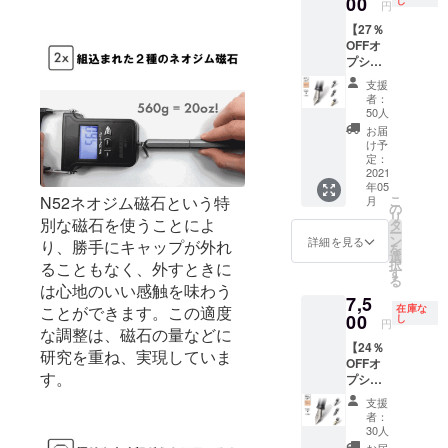
00
サイズ
し
ます。
円
30,800
は４種
※ご注文
【27％
円の
類から
状況、
OFFオ
10％OF
お選び
使用部
プショ
F）
いただ
材の供
ンリ
※stilfor
けま
給状
支援
ター
m INK
す。
況、製
者：
ン】
Titaniu
（標準
50人
造工程
Titaniu
m（万
装備は
上の都
お届
m（チ
年筆：
他のリ
け予
合等に
タン）
チタ
定：
ターン
より出
ニブ
2021
ン）の
と同様
荷時期
年05
Titaniu
カラー
のス
が遅れ
N52ネオジム磁石という特
こ
月
m（チ
は２色
の
チール
る場合
リ
タン）
別な磁石を使うことによ
からお
タ
製で
があり
ー
ニブ×１
選びい
ン
す。）
詳細を見る
ます。
り、勝手にキャップが外れ
を
（販売
ただけ
選
※皆様の
択
ることもなく、外すときに
予定価
ます。
す
応援購
る
格
※ペンの
は心地のいい感触を味わう
入によ
7,5
9,900円
サイズ
り量産
ことができます。この適度
在庫な
の
00
は４種
し
効率が
円
な調整は、磁石の量などに
27％OF
類から
向上し
【24％
F） ※こ
お選び
た場
研究を重ね、実現していま
OFFオ
ちらは
いただ
合、正
す。
プショ
リター
けま
規販売
ンリ
ンのオ
す。 ※
価格が
支援
ター
プショ
皆様の
販売予
者：
ン】
ン商品
応援購
30人
定価格
Titaniu
のた
入によ