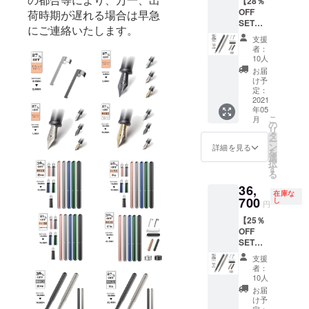
【28％
１、レ
類から
ござい
荷時期
OFF
ザー
荷時期が遅れる場合は早急
お選び
ます。
が遅れ
SET
ポーチ×
いただ
※ご注文
にご連絡いたします。
る場合
割】
１、木
けま
状況、
支援
があり
stilform
製ホル
す。
使用部
者：
ます。
INK
ダー×
（標準
10人
材の供
Titaniu
１、
装備は
給状
お届
mコン
ベース
他のリ
け予
況、製
プリー
（チタ
定：
ターン
造工程
トセッ
2021
ン）×１
と同様
上の都
年05
ト
（販売
のス
合等に
こ
月
stilform
予定価
の
チール
より出
リ
INK
格
タ
製で
荷時期
ー
Titaniu
48,950
ン
す。）
詳細を見る
が遅れ
を
m（万
円の
選
※皆様の
る場合
択
年筆：
30％OF
す
応援購
があり
る
チタ
F）
入によ
ます。
36,
ン）×１
※stilfor
り量産
在庫な
専用ク
700
m INK
し
効率が
円
リップ×
Titaniu
向上し
【25％
１、レ
m（万
た場
OFF
ザー
年筆：
合、正
SET
ポーチ×
チタ
規販売
割】
１、木
ン）の
価格が
支援
stilform
製ホル
カラー
販売予
者：
INK
ダー×
は２色
10人
定価格
Titaniu
１、
からお
より下
お届
mコン
ベース
選びい
け予
がる可
プリー