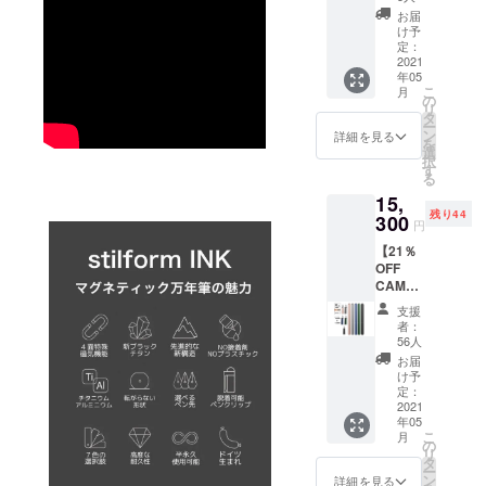
や、
人気！
プショ
り量産
お届
stilform
Titaniu
ン商品
け予
効率が
への期
m（チ
のた
定：
向上し
待のお
タン）
2021
め、本
た場
言葉な
年05
ニブ
体をご
合、正
どをい
こ
月
Titaniu
購入の
の
規販売
ただけ
リ
m（チ
方のみ
タ
価格が
ますと
ー
タン）
ご購入
ン
詳細を見る
販売予
幸いで
を
ニブ×１
いただ
選
定価格
す。 こ
択
（販売
けま
す
より下
ちら
る
予定価
す。 ※
がる可
は、創
15,
格
ニブの
能性も
業者ク
残り44
9,900円
300
サイズ
ござい
円
リスト
の
は４種
ます。
フ・
【21％
15％OF
類から
※ご注文
ボーラ
OFF
F） ※こ
お選び
状況、
―とも
CAMPF
ちらは
いただ
使用部
共有さ
IRE割】
リター
けま
材の供
支援
せてい
stilform
ンのオ
す。 ※
者：
給状
ただき
INK
プショ
皆様の
56人
況、製
ます。
Alminiu
ン商品
応援購
お届
造工程
「クリ
m
のた
入によ
け予
上の都
ストフ
stilform
め、本
定：
り量産
合等に
からの
INK
2021
体をご
効率が
より出
メッ
年05
Alminiu
購入の
向上し
荷時期
セー
こ
月
m（万
方のみ
の
た場
が遅れ
ジ」 日
リ
年筆：
ご購入
タ
合、正
る場合
本の皆
ー
アル
いただ
ン
規販売
詳細を見る
があり