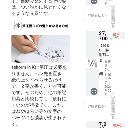
す。自動で整列するその姿
す！ こ
stilform
からお
規販売
荷時期
こ
月
れから
INK
選びい
の
価格が
は、つい誰かに見せたくな
が遅れ
リ
も
Titaniu
ただけ
タ
販売予
る場合
るような光景です。
ー
stilform
m（万
ます。
ン
定価格
詳細を見る
があり
を
を期待
年筆：
※ニブの
選
より下
ます。
択
して
チタ
サイズ
す
がる可
る
待って
ン）×１
は４種
能性も
27,
いてく
（販売
類から
ござい
残り
ださ
予定価
700
お選び
100
ます。
円
い！
格
いただ
※ご注文
【10％
30,800
けま
状況、
OFF特
円の
す。 ※
使用部
別割】
21％OF
皆様の
材の供
stilform
F）
応援購
給状
支援
INK
※stilfor
入によ
況、製
者：
stilform INKに筆圧は必要あ
Titaniu
m INK
り量産
0人
造工程
りません。ペン先を置き、
m（チ
Titaniu
効率が
上の都
お届
タン万
m（万
向上し
け予
紙の上をすべらせるだけ
合等に
年筆）
年筆：
定：
た場
より出
で、文字が書くことが可能
stilform
2021
チタ
合、正
荷時期
年05
INK
です。そのため、他の筆記
ン）の
規販売
が遅れ
こ
月
Titaniu
カラー
の
価格が
る場合
用具と比較しても、疲れに
リ
m（万
は２色
タ
販売予
があり
ー
くいのが特徴です。また、
年筆：
からお
ン
定価格
詳細を見る
ます。
を
チタ
選びい
はねやはらい等の文字の
選
より下
択
ン）×１
ただけ
す
がる可
パーツにも濃淡が生まれま
る
（販売
ます。
能性も
す。
7,2
予定価
※ニブの
ござい
在庫な
格