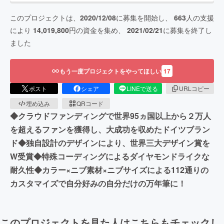
このプロジェクトは、
2020/12/08
に募集を開始し、
663
人の支援
により
14,019,800
円の資金を集め、
2021/02/21
に募集を終了し
ました
もう一度プロジェクトをやってほしい
17
ポスト
シェア
LINEで送る
URLコピー
埋め込み
QRコード
◆クラウドファンディングで世界95ヵ国以上から２万人
を超えるファンを獲得し、大成功を収めたドイツブラン
ド◆独自設計のデザインにより、世界三大デザイン賞を
W受賞◆特殊コーディングによるダイヤモンドライクな
耐久性◆カラー×ニブ素材×ニブサイズによる112通りの
カスタマイズで自分好みの自分だけの万年筆に！
このプロジェクトを見た人はこちらもチェックし