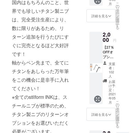
設定さ
国以上で愛
国内はもちろんのこと、世
こ
月
せてい
の
用されてい
リ
ただい
界でも珍しいチタン製ニブ
タ
ー
ます。最も
ている
ン
詳細を見る
を
は、完全受注生産により、
リター
選
人気な素材
択
ンで
す
／カラーは
る
数に限りがあるため、リ
す！
2,0
「Titanium
ヨー
ターン追加を行うたびにす
ロッパ
00
Matte」。ロ
円
でも猛
ぐに完売となるほど大好評
マン感じる
【27％
威を振
OFFオ
るう新
チタン筆記
です！
プショ
型コロ
具をお試し
ンリ
軸からペン先まで、全てに
ナウイ
支援
ください。
ター
ルスに
者：
チタンをあしらった万年筆
ン】
立ち向
102
stilform
かう
人
をこの機会に是非手に入れ
INK専用
「stilfor
お届
クリッ
m」へ
け予
てください！
プ
定：
お気持
2021
stilform
ちとし
※全てのstilform INKは、ス
年05
INK専用
てご支
こ
月
クリッ
の
援をい
チールニブが標準のため、
リ
プ×１
タ
ただけ
ー
チタン製ニブのリターンオ
（販売
ン
る場合
詳細を見る
を
予定価
選
や、ア
択
プションをお選びいただく
格
す
ルミか
る
2,750円
らチタ
必要がございます。
の