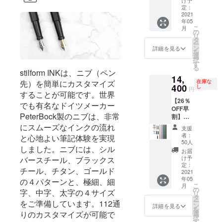
り量産
け予
造工程
年筆）
め、本
定：
効率が
上の都
stilform
2021
体をご
向上し
合等に
年05
INK
購入の
た場
より出
こ
月
Alminiu
方のみ
の
合、正
荷時期
リ
m（万
ご購入
タ
規販売
が遅れ
ー
年筆：
いただ
ン
価格が
詳細を見る
る場合
を
アル
けま
選
販売予
があり
択
ミ）×１
す。 ※
す
定価格
ます。
る
（販売
ニブの
stilform INKは、ニブ（ペン
より下
14,
予定価
サイズ
がる可
在庫な
先）を簡単にカスタマイズ
格
400
は４種
し
能性も
円
することが可能です。世界
19,800
類から
ござい
【26％
円の
お選び
ます。
でも有名なドイツメーカー
OFF早
36％OF
いただ
※ご注文
PeterBock製のニブは、非常
割】
F）
けま
状況、
stilform
※stilfor
にスムーズなインクの流れ
す。 ※
使用部
支援
INK
m INK
皆様の
材の供
者：
と心地よい筆記体験を実現
Alminiu
Alminiu
応援購
50人
給状
しました。ニブには、シル
m（ア
m（万
入によ
況、製
お届
ルミ万
年筆：
り量産
け予
バースチール、ブラックス
造工程
年筆）
アル
定：
効率が
上の都
チール、チタン、ゴールド
stilform
2021
ミ）の
向上し
合等に
年05
INK
の４パターンと、極細、細
カラー
た場
より出
こ
月
Alminiu
は５色
の
合、正
荷時期
字、中字、太字の４サイズ
リ
m（万
からお
タ
規販売
が遅れ
ー
をご準備しています。112通
年筆：
選びい
ン
価格が
詳細を見る
る場合
を
アル
ただけ
選
りのカスタマイズが可能で
販売予
があり
択
ミ）×１
ます。
す
定価格