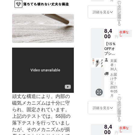
Titaniu
方のみ
の
合、正
が遅れ
リ
m（チ
ご購入
タ
規販売
る場合
ー
タン）
いただ
ン
価格が
詳細を見る
があり
を
ニブ×１
けま
選
販売予
ます。
択
（販売
す。 ※
す
定価格
る
予定価
ニブの
より下
8,4
格
サイズ
がる可
在庫な
9,900円
00
は４種
し
能性も
円
の
類から
ござい
【15％
17％OF
お選び
ます。
OFFオ
F） ※こ
いただ
※ご注文
プショ
ちらは
けま
状況、
ンリ
リター
す。 ※
使用部
支援
ター
ンのオ
皆様の
材の供
者：
ン】大
プショ
応援購
30人
給状
人気！
ン商品
入によ
況、製
お届
Titaniu
のた
り量産
け予
造工程
m（チ
め、本
定：
効率が
上の都
タン）
2021
体をご
向上し
合等に
年05
ニブ
購入の
た場
より出
こ
頑丈な構造により、内部の
月
Titaniu
方のみ
の
合、正
荷時期
リ
m（チ
磁気メカニズムは十分に守
ご購入
タ
規販売
が遅れ
ー
タン）
いただ
ン
価格が
詳細を見る
る場合
られ、固定されています。
を
ニブ×１
けま
選
販売予
があり
択
上記のテストでは、55回の
（販売
す。 ※
す
定価格
ます。
る
予定価
ニブの
落下テストを行っていまし
より下
8,4
格
サイズ
がる可
在庫な
たが、そのメカニズムが損
9,900円
00
は４種
し
能性も
円