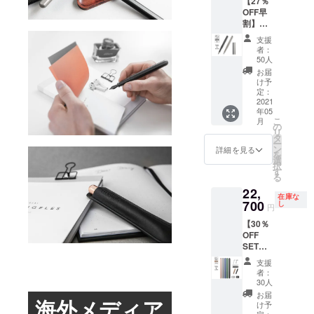
【27％
円の
けま
状況、
OFF早
36％OF
す。 ※
使用部
割】
F）
皆様の
材の供
stilform
※stilfor
応援購
給状
支援
INK
m INK
入によ
況、製
者：
Titaniu
Titaniu
り量産
50人
造工程
m（チ
m（万
効率が
上の都
お届
タン万
年筆：
向上し
け予
合等に
年筆）
チタ
定：
た場
より出
stilform
2021
ン）の
合、正
荷時期
年05
INK
カラー
規販売
が遅れ
こ
月
Titaniu
は２色
の
価格が
る場合
リ
m（万
からお
タ
販売予
があり
ー
年筆：
選びい
ン
定価格
詳細を見る
ます。
を
チタ
ただけ
選
より下
択
ン）×１
ます。
す
がる可
る
（販売
※ニブの
能性も
22,
予定価
サイズ
ござい
在庫な
格
700
は４種
し
ます。
円
30,800
類から
※ご注文
【30％
円の
お選び
状況、
OFF
27％OF
いただ
使用部
SET
F）
けま
材の供
割】
※stilfor
す。 ※
給状
支援
stilform
m INK
皆様の
況、製
者：
INK
Titaniu
応援購
30人
造工程
Alminiu
m（万
入によ
上の都
お届
海外メディア
mコン
年筆：
り量産
け予
合等に
プリー