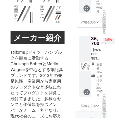
（チタ
定：
ただけ
能性も
トセッ
2021
ン）×１
ます。
ござい
年05
ト
（販売
※専用ク
ます。
こ
月
stilform
予定価
の
リップ
※ご注文
リ
INK
格
タ
のカ
状況、
ー
Titaniu
48,950
ン
ラーは
詳細を見る
使用部
を
m（万
円の
選
２色か
材の供
択
年筆：
28％OF
す
らお選
給状
る
チタ
メーカー紹介
F）
びいた
況、製
36,
ン）×１
※stilfor
だけま
造工程
在庫な
専用ク
700
m INK
し
す。 ※
上の都
円
リップ×
Titaniu
レザー
合等に
【25％
１、レ
m（万
stilformはドイツ・ハンブル
ポーチ
より出
OFF
ザー
年筆：
のカ
荷時期
クを拠点に活動する
SET
ポーチ×
チタ
ラーは
が遅れ
割】
Christoph BohrerとMartin
１、木
ン）の
２色か
る場合
支援
stilform
製ホル
カラー
らお選
者：
Wagnerを中⼼とする筆記具
があり
INK
ダー×
は２色
10人
びいた
ます。
ブランドです。2013年の発
Titaniu
１、
からお
だけま
お届
mコン
ベース
⾜以降、産業⽤から家庭⽤
選びい
け予
す。 ※
プリー
（チタ
定：
ただけ
木製ホ
のプロダクトなど多岐にわ
トセッ
2021
ン）×１
ます。
ルダー
年05
たってプロダクトを開発し
ト
（販売
※専用ク
のカ
こ
月
stilform
予定価
の
リップ
続けてきました。多様なセ
ラーは
リ
INK
格
タ
のカ
２色か
ー
ンスと価値観を持つメン
Titaniu
48,950
ン
ラーは
詳細を見る
らお選
を
m（万
バーがチーム⼀丸となり、
円の
選
２色か
びいた
択
年筆：
25％OF
す
らお選
だけま
現代社会のニーズにお応え
る
チタ
F）