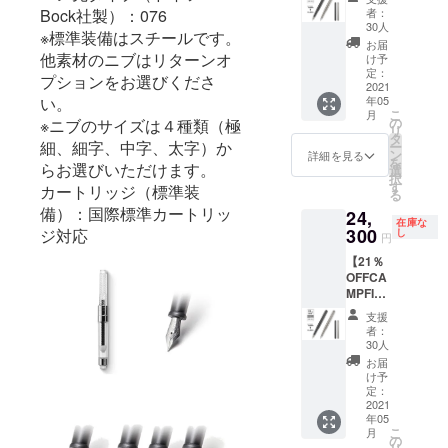
stilform
※stilfor
Bock社製）：076
皆様の
者：
びいた
INK
m INK
30人
応援購
だけま
※標準装備はスチールです。
Titaniu
Titaniu
入によ
お届
す。 ※
m（チ
他素材のニブはリターンオ
m（万
け予
り量産
木製ホ
タン万
年筆：
定：
効率が
プションをお選びくださ
ルダー
年筆）
2021
チタ
向上し
のカ
い。
年05
stilform
ン）の
た場
ラーは
こ
月
INK
カラー
の
※ニブのサイズは４種類（極
合、正
２色か
リ
Titaniu
は２色
タ
規販売
らお選
細、細字、中字、太字）か
ー
m（万
からお
ン
詳細を見る
価格が
びいた
を
らお選びいただけます。
年筆：
選びい
選
販売予
だけま
択
チタ
ただけ
す
カートリッジ（標準装
定価格
す。 ※
る
ン）×１
ます。
より下
ベース
備）：国際標準カートリッ
24,
（販売
※ペンの
がる可
（アル
在庫な
予定価
300
ジ対応
サイズ
し
能性も
円
ミ）の
格
は４種
ござい
カラー
【21％
30,800
類から
ます。
は２色
OFFCA
円の
お選び
※ご注文
からお
MPFIRE
21％OF
いただ
状況、
選びい
割】
F）
けま
使用部
支援
ただけ
stilform
※stilfor
す。 ※
者：
材の供
ます。
INK
m INK
皆様の
30人
給状
※ニブの
Titaniu
Titaniu
応援購
お届
況、製
サイズ
m（チ
m（万
入によ
け予
造工程
は４種
タン万
年筆：
定：
り量産
上の都
類から
年筆）
2021
チタ
効率が
合等に
お選び
年05
stilform
ン）の
向上し
より出
いただ
こ
月
INK
カラー
の
た場
荷時期
けま