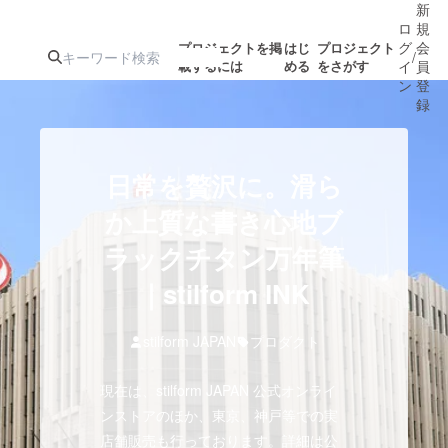
新
ロ
規
グ
会
プロジェクトを掲
はじ
プロジェクト
/
載するには
める
をさがす
イ
員
ン
登
録
人気のプロ
注目のリ
注目の新着プロ
募集終了が近いプ
もうすぐ公開
日常を贅沢に。滑ら
ジェクト
ターン
ジェクト
ロジェクト
されます
か上質な書き心地ブ
ラックチタン万年筆
アート・写真
音楽
｜stilform INK
テクノロジー・ガジェット
ゲーム・サ
stilform JAPAN
プロダクト
映像・映画
書籍・雑誌
現在は、stilform JAPAN 公式オンライ
ンストアのほか、東京、神戸等での実
ビジネス・起業
チャレンジ
店舗販売も行っております。詳細は公