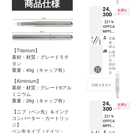
商品仕様
より下
る
（販売
※stilfor
がる可
24,
予定価
m INK
能性も
在庫な
300
格
し
Alminiu
ござい
円
30,800
m（万
ます。
【21％
円の
年筆：
※ご注文
OFFCA
22％OF
アル
状況、
MPFIRE
F）
ミ）の
使用部
割】
※stilfor
カラー
材の供
支援
stilform
m INK
は５色
者：
給状
INK
Titaniu
30人
からお
況、製
【Titanium】
Titaniu
m（万
選びい
お届
造工程
m（チ
素材・材質：グレード５チ
年筆：
け予
ただけ
上の都
タン万
定：
チタ
ます。
合等に
タン
年筆）
2021
ン）の
※専用ク
より出
年05
重量：40g（キャップ有）
stilform
カラー
リップ
荷時期
こ
月
INK
の
は２色
のカ
が遅れ
リ
Titaniu
タ
からお
【Alminium】
ラーは
る場合
ー
m（万
ン
選びい
詳細を見る
２色か
があり
素材・材質：グレード6アル
を
年筆：
選
ただけ
らお選
ます。
択
チタ
ミニウム
す
ます。
びいた
る
ン）×１
※ペンの
だけま
重量：26g（キャップ有）
24,
（販売
サイズ
す。 ※
在庫な
予定価
300
し
は４種
レザー
円
【ニブ（ペン先）＆インク
格
類から
ポーチ
【21％
30,800
コンバーター・カートリッ
お選び
のカ
OFFCA
円の
いただ
ラーは
ジ】
MPFIRE
21％OF
けま
２色か
ペン先タイプ（ドイツ・
割】
F）
す。 ※
らお選
支援