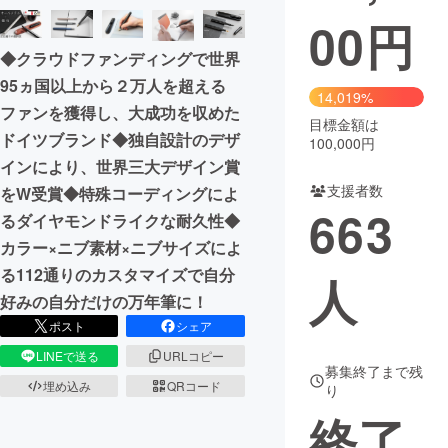
00
円
◆クラウドファンディングで世界
95ヵ国以上から２万人を超える
14,019%
ファンを獲得し、大成功を収めた
目標金額は
ドイツブランド◆独自設計のデザ
100,000円
インにより、世界三大デザイン賞
支援者数
をW受賞◆特殊コーディングによ
663
るダイヤモンドライクな耐久性◆
カラー×ニブ素材×ニブサイズによ
る112通りのカスタマイズで自分
人
好みの自分だけの万年筆に！
ポスト
シェア
LINEで送る
URLコピー
募集終了まで残
埋め込み
QRコード
り
終了