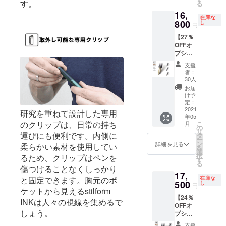
ます。
す。
る
（販売
※ニブの
より下
16,
予定価
サイズ
がる可
在庫な
格
800
は４種
し
能性も
円
19,800
類から
ござい
【27％
円の
お選び
ます。
OFFオ
26％OF
いただ
※ご注文
プショ
F）
けま
状況、
ンリ
※stilfor
す。 ※
使用部
支援
ター
m INK
皆様の
材の供
者：
ン】
Alminiu
応援購
30人
給状
Gold（1
m（万
入によ
況、製
お届
4金）ニ
年筆：
り量産
け予
造工程
ブ
アル
定：
効率が
上の都
Gold（1
2021
ミ）の
向上し
研究を重ねて設計した専用
合等に
年05
4金）ニ
カラー
た場
より出
のクリップは、日常の持ち
こ
月
ブ（ペ
は５色
の
合、正
荷時期
リ
ン先）×
運びにも便利です。内側に
からお
タ
規販売
が遅れ
ー
１ （販
選びい
ン
価格が
詳細を見る
る場合
柔らかい素材を使用してい
を
売予定
ただけ
選
販売予
があり
択
るため、クリップはペンを
価格
ます。
す
定価格
ます。
る
23,100
※ニブの
傷つけることなくしっかり
より下
17,
円の
サイズ
がる可
と固定できます。胸元のポ
在庫な
27％OF
500
は４種
し
能性も
円
ケットから見えるstilform
F） ※こ
類から
ござい
【24％
ちらは
お選び
ます。
INKは人々の視線を集めるで
OFFオ
リター
いただ
※ご注文
しょう。
プショ
ンのオ
けま
状況、
ンリ
プショ
す。 ※
使用部
支援