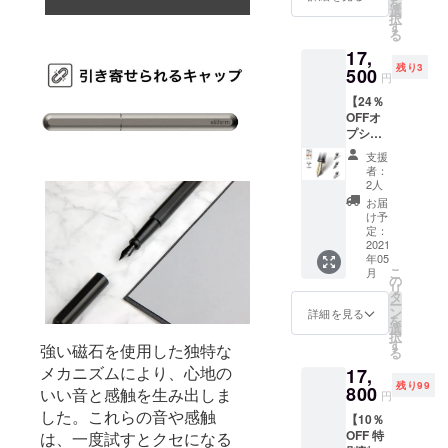
様、こ
を
ミ）×１
けま
選
価格が
ます。
んにち
択
（販売
す。 ※
す
販売予
は！ 私
る
予定価
ニブの
定価格
は日本
17,
格
サイズ
より下
のもの
残り3
19,800
500
は４種
がる可
円
では特
円の
類から
能性も
に、寿
【24％
21％OF
お選び
ござい
司や任
OFFオ
F）
いただ
ます。
天堂が
プショ
※stilfor
けま
※ご注文
大好き
ンリ
m INK
す。 ※
状況、
支援
です。
ター
Alminiu
皆様の
使用部
者：
（任天
ン】
m（万
応援購
2人
材の供
堂はみ
Gold（1
年筆：
入によ
給状
お届
んな大
4金）ニ
アル
り量産
け予
況、製
好きで
ブ
ミ）の
定：
効率が
造工程
す。私
Gold（1
2021
カラー
向上し
上の都
は発売
年05
4金）ニ
は５色
た場
合等に
こ
日当日
月
ブ（ペ
からお
の
合、正
より出
リ
に
ン先）×
選びい
タ
規販売
荷時期
ー
Switch
１ （販
ただけ
ン
価格が
詳細を見る
が遅れ
を
を買い
売予定
ます。
選
販売予
る場合
択
まし
価格
※ニブの
す
定価格
があり
強い磁石を使用した独特な
る
た。）
23,100
サイズ
より下
ます。
ウイル
メカニズムにより、心地の
17,
円の
は４種
がる可
スが収
残り99
24％OF
800
類から
いい音と感触を生み出しま
能性も
円
まれ
F） ※こ
お選び
ござい
した。これらの音や感触
ば、今
【10％
ちらは
いただ
ます。
年か来
OFF 特
は、一度試すとクセになる
リター
けま
※ご注文