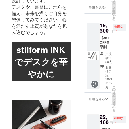
設計しています。
リ
ン先）×
けま
タ
販売予
が遅れ
ー
デスクや、書斎にこれらを
１ （販
す。 ※
ン
定価格
詳細を見る
る場合
を
売予定
ニブの
選
より下
備え、未来を描くご自分を
があり
択
価格
サイズ
す
がる可
ます。
る
想像してみてください。心
23,100
は４種
能性も
19,
円の
を満たす上質があなたを包
類から
ござい
在庫な
24％OF
600
お選び
し
ます。
円
み込むでしょう。
F） ※こ
いただ
※ご注文
【36％
ちらは
けま
状況、
OFF超
リター
す。 ※
使用部
stilform INK
早割】
ンのオ
皆様の
材の供
stilform
プショ
応援購
給状
支援
INK
ン商品
入によ
でデスクを華
況、製
者：
Titaniu
のた
り量産
30人
造工程
m（チ
め、本
効率が
上の都
お届
やかに
タン万
体をご
向上し
け予
合等に
年筆）
購入の
定：
た場
より出
stilform
2021
方のみ
合、正
荷時期
年05
INK
ご購入
規販売
が遅れ
こ
月
Titaniu
いただ
の
価格が
る場合
リ
m（万
けま
タ
販売予
があり
ー
年筆：
す。 ※
ン
定価格
詳細を見る
ます。
を
チタ
ニブの
選
より下
択
ン）×１
サイズ
す
がる可
る
（販売
は４種
能性も
22,
予定価
類から
ござい
在庫な
格
400
お選び
し
ます。
円
30,800
いただ
※ご注文