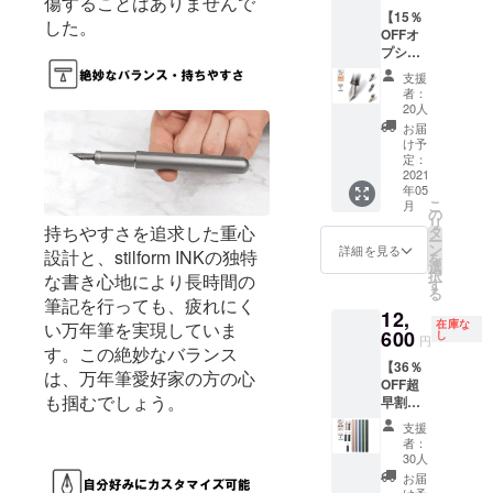
傷することはありませんで
の
類から
ござい
【15％
15％OF
お選び
ます。
した。
OFFオ
F） ※こ
いただ
※ご注文
プショ
ちらは
けま
状況、
ンリ
リター
す。 ※
使用部
支援
ター
ンのオ
皆様の
材の供
者：
ン】大
プショ
応援購
20人
給状
人気！
ン商品
入によ
況、製
お届
Titaniu
のた
り量産
け予
造工程
m（チ
め、本
定：
効率が
上の都
タン）
2021
体をご
向上し
合等に
年05
ニブ
購入の
た場
より出
こ
月
Titaniu
方のみ
の
合、正
荷時期
リ
m（チ
ご購入
持ちやすさを追求した重心
タ
規販売
が遅れ
ー
タン）
いただ
ン
価格が
詳細を見る
る場合
設計と、stilform INKの独特
を
ニブ×１
けま
選
販売予
があり
択
な書き心地により長時間の
（販売
す。 ※
す
定価格
ます。
る
予定価
ニブの
より下
筆記を行っても、疲れにく
12,
格
サイズ
がる可
在庫な
い万年筆を実現していま
9,900円
600
は４種
し
能性も
円
の
す。この絶妙なバランス
類から
ござい
【36％
15％OF
お選び
ます。
は、万年筆愛好家の方の心
OFF超
F） ※こ
いただ
※ご注文
も掴むでしょう。
早割】
ちらは
けま
状況、
stilform
リター
す。 ※
使用部
支援
INK
ンのオ
皆様の
材の供
者：
Alminiu
プショ
応援購
30人
給状
m（ア
ン商品
入によ
況、製
お届
ルミ万
のた