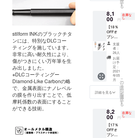
択
予定価
ニブの
す
より下
ます。
る
格
サイズ
がる可
8,1
9,900円
は４種
能性も
在庫な
の
00
類から
し
ござい
円
21％OF
お選び
ます。
【18％
F） ※こ
いただ
※ご注文
OFFオ
ちらは
stilform INKのブラックチタ
けま
状況、
プショ
リター
す。 ※
使用部
ンには、特別なDLCコー
ンリ
ンのオ
皆様の
材の供
支援
ティングを施しています。
ター
プショ
応援購
給状
者：
ン】大
ン商品
入によ
26人
非常に高い耐久性により、
況、製
人気！
のた
り量産
造工程
お届
傷がつきにくい万年筆を生
Titaniu
め、本
効率が
け予
上の都
m（チ
み出しました。
体をご
定：
向上し
合等に
タン）
2021
購入の
た場
より出
※DLCコーティングー
年05
ニブ
方のみ
合、正
荷時期
こ
月
Diamond-Like Carbonの略
Titaniu
ご購入
の
規販売
が遅れ
リ
m（チ
いただ
タ
で、金属表面にナノレベル
価格が
る場合
ー
タン）
けま
ン
販売予
詳細を見る
があり
の膜を作り出すことで、低
を
ニブ×１
す。 ※
選
定価格
ます。
択
摩耗係数の表面にすること
（販売
ニブの
す
より下
る
予定価
サイズ
がる可
ができる技術。
8,2
格
は４種
能性も
在庫な
9,900円
00
類から
し
ござい
円
の
お選び
ます。
【17％
18％OF
いただ
※ご注文
OFFオ
F） ※こ
けま
状況、
プショ
ちらは
す。 ※
使用部