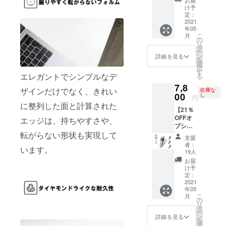
より下
お届
m（チ
め、本
り量産
け予
がる可
タン）
体をご
定：
効率が
能性も
ニブ
2021
購入の
向上し
ござい
年05
Titaniu
方のみ
た場
ます。
こ
月
m（チ
ご購入
の
合、正
※ご注文
リ
タン）
いただ
タ
規販売
状況、
ー
ニブ×１
けま
ン
価格が
詳細を見る
使用部
を
（販売
す。 ※
選
販売予
材の供
択
予定価
ニブの
す
定価格
給状
エレガントでシンプルなデ
る
格
サイズ
より下
況、製
7,8
9,900円
は４種
がる可
造工程
ザインだけでなく、きれい
在庫な
の
00
類から
し
能性も
上の都
円
24％OF
お選び
ござい
に整列した面と計算された
合等に
【21％
F） ※こ
いただ
ます。
より出
OFFオ
ちらは
エッジは、持ちやすさや、
けま
※ご注文
荷時期
プショ
リター
す。 ※
状況、
が遅れ
ンリ
転がらない形状も実現して
ンのオ
皆様の
使用部
る場合
支援
ター
プショ
応援購
材の供
者：
があり
います。
ン】
ン商品
入によ
19人
給状
ます。
Titaniu
のた
り量産
況、製
お届
m（チ
め、本
効率が
け予
造工程
タン）
体をご
定：
向上し
上の都
ニブ
2021
購入の
た場
合等に
年05
Titaniu
方のみ
合、正
より出
こ
月
m（チ
ご購入
の
規販売
荷時期
リ
タン）
いただ
タ
価格が
が遅れ
ー
ニブ×１
けま
ン
販売予
詳細を見る
る場合
を
（販売
す。 ※
選
定価格
があり