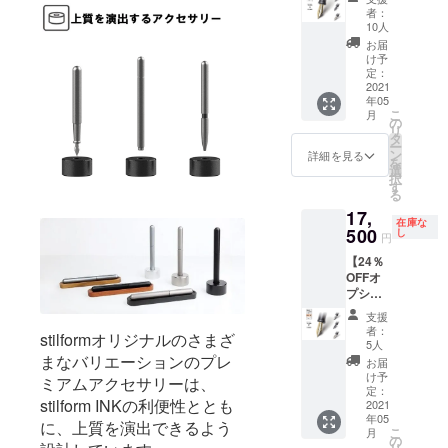
ター
ン商品
皆様の
材の供
者：
ン】
のた
応援購
10人
給状
Gold（1
め、本
入によ
況、製
お届
4金）ニ
体をご
り量産
け予
造工程
ブ
購入の
定：
効率が
上の都
Gold（1
2021
方のみ
向上し
合等に
年05
4金）ニ
ご購入
た場
より出
こ
月
ブ（ペ
いただ
の
合、正
荷時期
リ
ン先）×
けま
タ
規販売
が遅れ
ー
１ （販
す。 ※
ン
価格が
詳細を見る
る場合
を
売予定
ニブの
選
販売予
があり
択
価格
サイズ
す
定価格
ます。
る
23,100
は４種
より下
17,
円の
類から
がる可
在庫な
24％OF
500
お選び
し
能性も
円
F） ※こ
いただ
ござい
【24％
ちらは
けま
ます。
OFFオ
リター
す。 ※
※ご注文
プショ
ンのオ
皆様の
状況、
ンリ
プショ
応援購
使用部
支援
ター
ン商品
入によ
材の供
者：
stilformオリジナルのさまざ
ン】
のた
り量産
5人
給状
Gold（1
まなバリエーションのプレ
め、本
効率が
況、製
お届
4金）ニ
体をご
向上し
け予
造工程
ミアムアクセサリーは、
ブ
購入の
定：
た場
上の都
stilform INKの利便性ととも
Gold（1
2021
方のみ
合、正
合等に
年05
4金）ニ
ご購入
に、上質を演出できるよう
規販売
より出
こ
月
ブ（ペ
いただ
の
価格が
荷時期