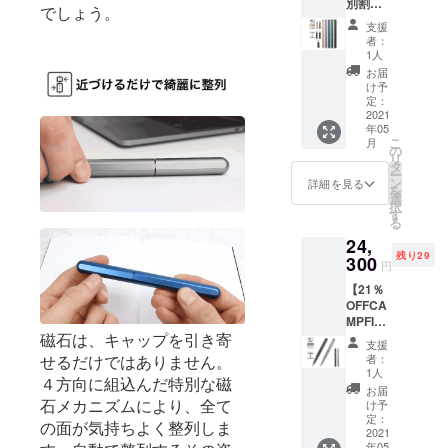
年に
別割】
ンのオ
す。 ※
状況、
でしょう。
は、日
stilform
プショ
皆様の
使用部
支援
本に旅
INK
ン商品
応援購
材の供
者：
行に
Alumini
のた
入によ
1人
給状
行っ
um
め、本
り量産
況、製
お届
て、コ
stilform
体をご
効率が
け予
造工程
ワーキ
INK
購入の
定：
向上し
上の都
ングス
Alumini
2021
方のみ
た場
合等に
ペース
年05
um（万
ご購入
合、正
より出
こ
月
を利用
年筆：
いただ
の
規販売
荷時期
リ
してみ
アル
けま
タ
価格が
が遅れ
ー
たいと
ミ）×１
す。 ※
ン
販売予
詳細を見る
る場合
を
思って
（販売
ニブの
選
定価格
があり
択
いま
予定価
サイズ
す
より下
ます。
る
す。 そ
格
は４種
がる可
こで日
24,
19,800
類から
能性も
本のた
残り29
円の
300
お選び
ござい
円
くさん
10％OF
いただ
ます。
のファ
【21％
F）
けま
※ご注文
ンの
OFFCA
※stilfor
す。 ※
状況、
方々と
MPFIRE
m INK
皆様の
使用部
お会い
割】
磁石は、キャップを引き寄
Alumini
応援購
材の供
支援
した
stilform
um（万
入によ
給状
者：
せるだけではありません。
い。 私
INK
年筆：
り量産
1人
況、製
４方向に組込んだ特別な磁
は本当
Titaniu
アル
効率が
造工程
お届
に日本
m（チ
ミ）の
石メカニズムにより、全て
向上し
け予
上の都
が大好
タン万
カラー
定：
た場
合等に
の面が気持ちよく整列しま
きで
年筆）
2021
は５色
合、正
より出
年05