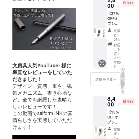
2,8
ンへの
残り46
00
27％OF
リター
円
F） ※こ
ン変更
【27％
ちらは
などに
OFFオ
リター
よる
プショ
ンのオ
アップ
ンリ
プショ
グレー
支援
ター
ン商品
ドを希
者：
ン】ブ
のた
54人
望され
ラック
め、本
る場合
お届
（ス
体をご
け予
は、こ
チー
定：
購入の
ちらの
ル）ニ
2021
方のみ
リター
年05
ブ ブ
ご購入
文房具人気YouTuber 様に
ンでご
こ
月
ラック
の
いただ
支援を
率直なレビューをしていた
リ
（ス
タ
けま
いただ
ー
チー
だきました！
ン
す。 ※
詳細を見る
きます
を
ル）ニ
選
色はブ
ようお
デザイン、質感、重さ、磁
択
ブ×１
す
ラック
願い致
る
気メカニズム、書き心地な
（販売
とシル
しま
8,4
予定価
ど、全てを網羅した素晴ら
バーの
す。 可
残り45
格
00
２色か
能であ
円
しいレビューです！
3,850円
らお選
れば、
【15％
この動画でstilform INKの素
の
びいた
応援コ
OFFオ
27％OF
だけま
晴らしさを実感していただ
メント
プショ
F） ※こ
す。 ※
で励ま
けます！
ンリ
ちらは
皆様の
しのお
支援
ター
リター
応援購
者：
言葉
ン】大
ンのオ
5人
入によ