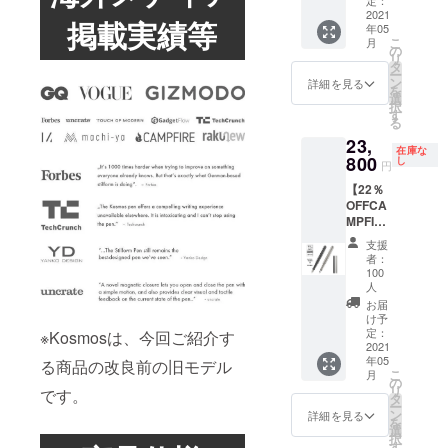
チタ
定：
効率が
より出
トセッ
2021
ン）の
向上し
荷時期
掲載実績等
年05
ト
カラー
た場
が遅れ
こ
月
stilform
は２色
の
合、正
る場合
リ
INK
からお
タ
規販売
があり
ー
Alminiu
選びい
ン
価格が
詳細を見る
ます。
を
m（万
ただけ
選
販売予
択
年筆：
ます。
す
定価格
る
アル
※ニブの
より下
23,
ミ）×１
サイズ
がる可
在庫な
専用ク
800
は４種
し
能性も
円
リップ×
類から
ござい
【22％
１、レ
お選び
ます。
OFFCA
ザー
いただ
※ご注文
MPFIRE
ポーチ×
けま
状況、
割】
１、木
す。 ※
使用部
支援
stilform
製ホル
皆様の
材の供
者：
INK
ダー×
応援購
100
給状
Titaniu
１、
人
入によ
況、製
m（チ
ベース
り量産
お届
造工程
タン万
（アル
け予
効率が
上の都
年筆）
定：
※Kosmosは、今回ご紹介す
ミ）×１
向上し
合等に
2021
stilform
（販売
た場
より出
年05
る商品の改良前の旧モデル
INK
予定価
合、正
荷時期
こ
月
Titaniu
の
格
規販売
が遅れ
リ
です。
m（万
タ
32,450
価格が
る場合
ー
年筆：
ン
円の
詳細を見る
販売予
があり
を
チタ
選
30％OF
定価格
ます。
択
ン）×１
す
F）