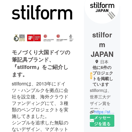
stilfor
m
モノづくり大国ドイツの
JAPAN
筆記具ブランド、
日本
『stilform』をご紹介し
他に6件の
プロジェク
ます。
トを掲載し
stilformは、2013年にドイ
ています
ツ・ハンブルクを拠点に会
stilformは、
社を設立後、海外クラウド
世界三大デ
ファンディングにて、３種
ザイン賞を
類のペンプロジェクトを実
受賞したド
https://stilformjapan.com/
施してきました。
イツ筆記具
メッセー
シンプルを追求した無駄の
メーカー。
ジを送る
ないデザイン、マグネット
これまでに