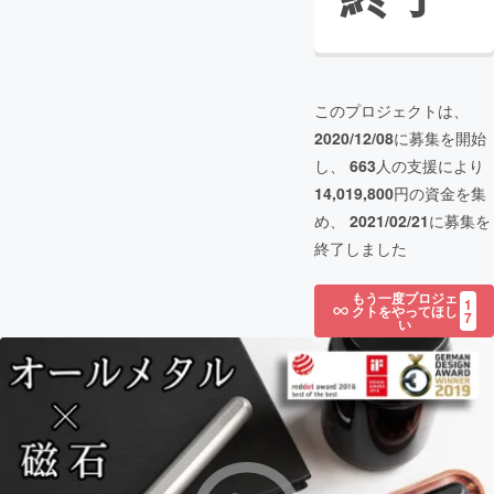
このプロジェクトは、
2020/12/08
に募集を開始
し、
663
人の支援により
14,019,800
円の資金を集
め、
2021/02/21
に募集を
終了しました
もう一度プロジェ
1
クトをやってほし
7
い