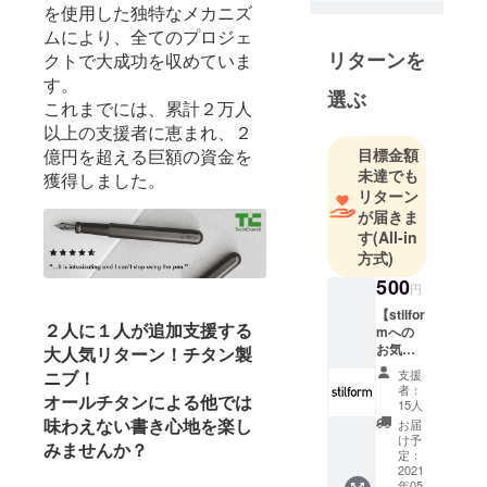
を使用した独特なメカニズ
は、４種類
ムにより、全てのプロジェ
のペンを展
リターンを
クトで大成功を収めていま
開し、「ク
す。
ラウドファ
選ぶ
これまでには、累計２万人
ンディング
以上の支援者に恵まれ、２
史上最も多
億円を超える巨額の資金を
目標金額
額の資金」
未達でも
獲得しました。
を集めた筆
リターン
記具メー
が届きま
カーとして
す
(All-in
知られるよ
方式)
うになりま
500
円
した。チタ
【stilfor
ンやアル
２人に１人が追加支援する
mへの
ミ、真鍮を
お気持
大人気リターン！チタン製
ち】 こ
使ったメタ
支援
ニブ！
ちら
者：
ル素材を中
オールチタンによる他では
は、
15人
心に展開す
stilform
味わえない書き心地を楽し
お届
へのお
け予
るペンは、
みませんか？
気持ち
定：
現在約100ヵ
として
2021
年05