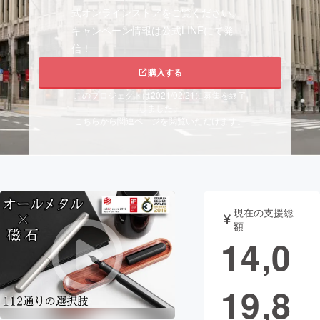
式オンラインストアをご覧ください。
まちづくり・地域活性化
キャンペーン情報は公式LINEにて発
信！
CAMPFIRE for Social Good
CAMPFIRE Creation
購入する
CAMPFIREふるさと納税
machi-ya
コミュニティ
このプロジェクトは2021/02/21に募集を終了
しました。
こちらから関連ページを閲覧いただけます。
現在の支援総
額
14,0
19,8