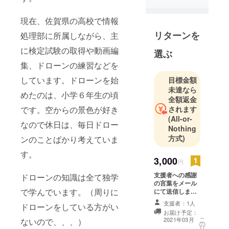
現在、佐賀県の高校で情報
リターンを
処理部に所属しながら、主
に検定試験の取得や動画編
選ぶ
集、ドローンの練習などを
しています。ドローンを始
目標金額
未達なら
めたのは、小学６年生の頃
全額返金
です。空からの景色が好き
されます
(All-or-
なので休日は、毎日ドロー
Nothing
方式)
ンのことばかり考えていま
す。
3,000
円
支援者への感謝
ドローンの知識は全て独学
の言葉をメール
で学んでいます。（周りに
にて送信しま
す。 購入・導入
支援者：1人
ドローンをしている方がい
したものを
お届け予定：
Youtube・イン
こ
2021年03月
ないので、、、）
の
スタグラムにて
リ