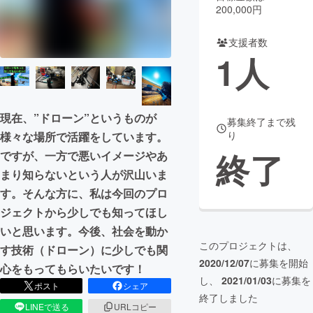
200,000円
まちづくり・地域活性化
支援者数
1
人
CAMPFIRE for Social Good
CAMPFIRE Creation
CAMPFIREふるさと納税
machi-ya
コミュニティ
現在、”ドローン”というものが
募集終了まで残
り
様々な場所で活躍をしています。
終了
ですが、一方で悪いイメージやあ
まり知らないという人が沢山いま
す。そんな方に、私は今回のプロ
ジェクトから少しでも知ってほし
いと思います。今後、社会を動か
このプロジェクトは、
す技術（ドローン）に少しでも関
2020/12/07
に募集を開始
心をもってもらいたいです！
し、
2021/01/03
に募集を
ポスト
シェア
終了しました
LINEで送る
URLコピー