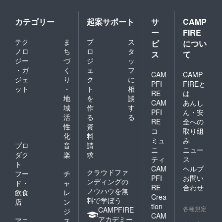
カテゴリー
起案サポート
サ
CAMP
ー
FIRE
テク
ま
プ
ス
ビ
につい
ノロ
ち
ロ
タ
ス
て
ジー
づ
ジ
ッ
・ガ
く
ェ
フ
CAM
CAMP
ジェ
り
ク
に
PFI
FIREと
ット
・
ト
相
RE
は
地
を
談
CAM
あんし
域
作
す
PFI
ん・安
活
る
る
RE
全への
性
資
コ
取り組
化
料
ミュ
み
プロ
音
請
ニ
ニュー
ダク
楽
求
ティ
ス
ト
CAM
ヘルプ
クラウドファ
フー
チ
PFI
お問い
ンディングの
ド・
ャ
RE
合わせ
ノウハウを無
飲食
レ
Crea
料で学ぼう
店
ン
tion
各種規定
CAMPFIRE
ジ
CAM
アカデミー
アニ
ス