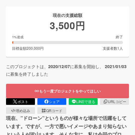
現在の支援総額
3,500
円
終了
1
%達成
目標金額
200,000
円
支援者数
1
人
このプロジェクトは、
2020/12/07
に募集を開始し、
2021/01/03
に募集を終了しました
もう一度プロジェクトをやってほしい
ポスト
シェア
LINEで送る
URLコピー
埋め込み
QRコード
現在、”ドローン”というものが様々な場所で活躍をして
います。ですが、一方で悪いイメージやあまり知らない
という人が沢山います。そんな方に、私は今回のプロ