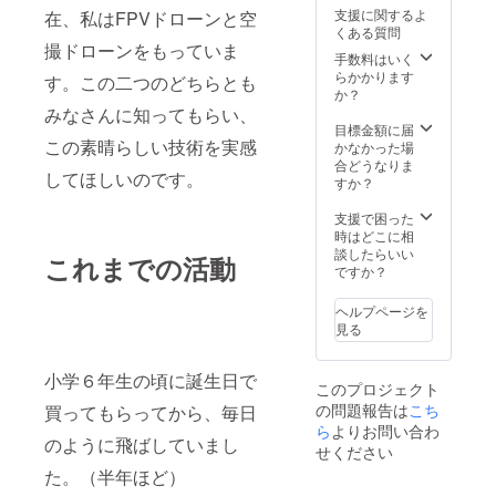
支援に関するよ
在、私はFPVドローンと空
くある質問
撮ドローンをもっていま
手数料はいく
らかかります
す。この二つのどちらとも
か？
みなさんに知ってもらい、
目標金額に届
この素晴らしい技術を実感
かなかった場
合どうなりま
してほしいのです。
すか？
支援で困った
時はどこに相
談したらいい
これまでの活動
ですか？
ヘルプページを
見る
小学６年生の頃に誕生日で
このプロジェクト
の問題報告は
こち
買ってもらってから、毎日
ら
よりお問い合わ
のように飛ばしていまし
せください
た。（半年ほど）