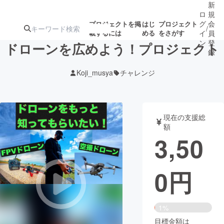
新
ロ
規
グ
会
プロジェクトを掲
はじ
プロジェクト
/
載するには
める
をさがす
イ
員
ン
登
ドローンを広めよう！プロジェクト
録
Koji_musya
チャレンジ
人気のプロ
注目のリ
注目の新着プロ
募集終了が近いプ
もうすぐ公開
ジェクト
ターン
ジェクト
ロジェクト
されます
現在の支援総
額
アート・写真
音楽
3,50
テクノロジー・ガジェット
ゲーム・サ
0
円
映像・映画
書籍・雑誌
1%
ビジネス・起業
チャレンジ
目標金額は