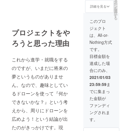
タ
報告します。
ー
ン
Youtube動画の
詳細を見る
を
選
最後に、支援者
択
す
のお名前を表示
る
します。（表示
このプロ
は1年間としま
ジェクト
す。）
プロジェクトをや
は、All-or-
ろうと思った理由
Nothing方式
です。
目標金額を
これから進学・就職をする
達成した場
のですが、いまだに将来の
合にのみ、
夢というものがありませ
2021/01/03
23:59:59
ま
ん。なので、趣味としてい
でに集まっ
るドローンを使って『何か
た金額が
できないかな？』という考
ファンディ
えから、周りにドローンを
ングされま
広めよう！という結論が出
す。
たのがきっかけです。現