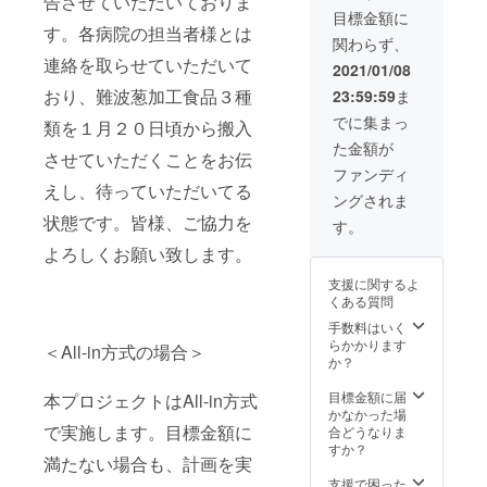
告させていただいておりま
合わせ
日）
込１０
目標金額に
★カ
お肉＆
０００
す。各病院の担当者様とは
関わらず、
フェ★
お魚の
円コー
連絡を取らせていただいて
福岡県
Ｗメイ
ス食事
2021/01/08
産小麦
ン全６
券４枚
おり、難波葱加工食品３種
23:59:59
ま
を使用
品の
をクラ
した自
コース
ウド
でに集まっ
類を１月２０日頃から搬入
家製
●「難波
ファン
た金額が
フォ
ねぎご
ディン
させていただくことをお伝
カッ
はん」
グ終了
ファンディ
チャパ
「難波
後に郵
えし、待っていただいてる
ングされま
ン ※メ
ねぎ
送しま
状態です。皆様、ご協力を
ニュー
スー
す。電
す。
は食材
プ」
話予約
よろしくお願い致します。
の入荷
「難波
をお願
状況に
ネギせ
いしま
支援に関するよ
より変
んべ
す。期
くある質問
更する
い」の
限は２
場合が
３種類
月１日
手数料はいく
ござい
を４
～３月
らかかります
＜All-in方式の場合＞
ます。
セット
３１
か？
アレル
日）
ギー食
Menu：
目標金額に届
本プロジェクトはAll-in方式
材や召
★世界
かなかった場
し上が
三大珍
で実施します。目標金額に
合どうなりま
れない
味を入
すか？
満たない場合も、計画を実
料理が
れたア
ござい
ミュー
支援で困った