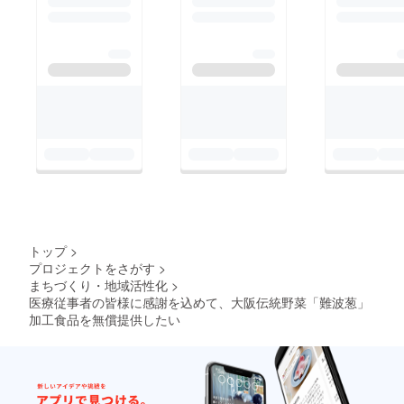
合わせ
★カ
フェ★
福岡県
産小麦
を使用
した自
家製
フォ
カッ
チャパ
ン ※メ
ニュー
は食材
の入荷
状況に
より変
トップ
>
更する
プロジェクトをさがす
>
場合が
ござい
まちづくり・地域活性化
>
ます。
医療従事者の皆様に感謝を込めて、大阪伝統野菜「難波葱」
アレル
加工食品を無償提供したい
ギー食
材や召
し上が
れない
料理が
ござい