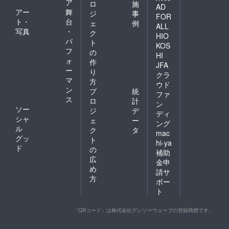
ア
ロ
施
AD
アー
舞
ジ
事
FOR
ト・
台
ェ
例
ALL
写真
・
ク
HIO
パ
ト
KOS
フ
の
HI
ォ
作
JFA
ー
り
クラ
マ
方
ウド
ン
プ
統
ファ
ス
ロ
計
ン
ソー
ジ
デ
ディ
シャ
ェ
ー
ング
ル
ク
タ
mac
グッ
ト
hi-ya
ド
の
補助
広
金申
め
請サ
方
ポー
ト
「QRコード」は株式会社デンソーウェーブの登録商標です。