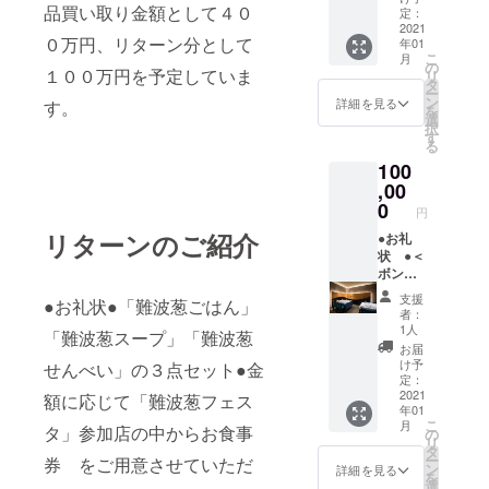
品買い取り金額として４０
ズ4種盛
電話予
区道頓
定：
り合わ
約をお
堀１－
2021
０万円、リターン分として
年01
せ
願いし
９－１
こ
月
Lago八
ます。
７）特
の
１００万円を予定していま
リ
寸仕立
期限は
製すき
タ
ー
て
２月１
焼き
ン
詳細を見る
す。
を
★24ヶ
日～３
コー
選
択
月熟成
月３１
ス ４
す
る
CASA
日）
名様分
100
社パル
献立：
の食事
マ産生
前菜・
券（税
,00
ハムの
煮物
込１０
0
円
Lagoス
椀・お
０００
リターンのご紹介
ペシャ
造り・
円コー
●お礼
ルサラ
炊き合
スの食
状 ●＜
ダ★大
わせ・
事券４
ボン
分県産
焼き
枚をク
シィク
支援
●お礼状●「難波葱ごはん」
ボラの
物・御
ラウド
＞（大
者：
60日か
飯・香
ファン
阪府八
1人
「難波葱スープ」「難波葱
けて作
の物・
ディン
尾市久
お届
り上げ
お菓
グ終了
宝寺６
け予
せんべい」の３点セット●金
た自家
子
後に郵
－６－
定：
製カラ
●「難波
送しま
６７
2021
額に応じて「難波葱フェス
年01
スミの
ねぎご
す。電
ニッ
こ
月
タ」参加店の中からお食事
パスタ
はん」
話予約
トービ
の
リ
★五島
「難波
をお願
ル１
タ
ー
券 をご用意させていただ
列島よ
ねぎ
いしま
Ｆ）
ン
詳細を見る
を
り産地
スー
す。期
シェフ
選