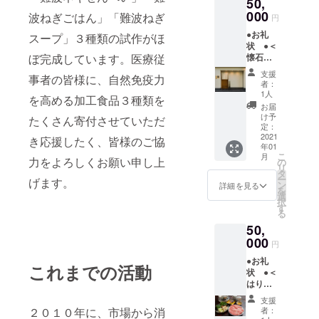
50,
モール
グ終了
堺北花
000
後、郵
波ねぎごはん」「難波ねぎ
円
田店１
送しま
●お礼
Ｆ）選
スープ」３種類の試作がほ
す。電
状 ●＜
べるメ
話予約
ぼ完成しています。医療従
懐石料
インと
をお願
理 雲
３品デ
いしま
支援
事者の皆様に、自然免疫力
鶴 ＞
リセッ
す。期
者：
（大阪
ト ２
限は２
1人
を高める加工食品３種類を
市北区
名様分
月１日
お届
天満1-
の食事
～３月
け予
たくさん寄付させていただ
18-17）
券（税
定：
３１日
特製
2021
込１０
き応援したく、皆様のご協
まで）
年01
難波葱
００円
●「難波
こ
月
懐石料
力をよろしくお願い申し上
セット
の
ねぎご
リ
理 ２
の食事
タ
はん」
ー
げます。
名様分
券２枚
ン
「難波
詳細を見る
を
の食事
をクラ
選
ねぎ
択
券（税
ウド
す
スー
る
込１０
ファン
プ」
50,
０００
ディン
「難波
円コー
000
グ終了
ネギせ
円
スの食
後に郵
んべ
●お礼
事券２
送しま
い」３
これまでの活動
状 ●＜
枚をク
す。期
種類を2
はり
ラウド
間は２
セット
重 道
ファン
月１日
支援
頓堀本
ディン
～３月
２０１０年に、市場から消
者：
店＞