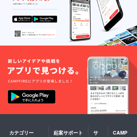
ました
らご予
約時に
お伝え
くださ
い。
●「難波
ねぎご
はん」
「難波
ねぎ
スー
プ」
「難波
ネギせ
んべ
い」３
種類を
４セッ
ト
カテゴリー
起案サポート
サ
CAMP