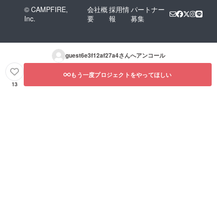
© CAMPFIRE,
会社概
採用情
パートナー
Inc.
要
報
募集
guest6e3f12af27a4
さんへアンコール
もう一度プロジェクトをやってほしい
13