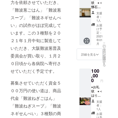
力を依頼させていただき、
込１０
状 ●＜
月３１
０００
懐石料
日）
「難波葱ごはん」「難波葱
円コー
理 雲
お肉＆
支援
ス食事
鶴 ＞
お魚の
スープ」「難波ネギせんべ
者：
券２枚
（大阪
Ｗメイ
1人
をクラ
市北区
ン全６
い」の試作がほぼ完成して
お届
ウド
天満1-
品の
け予
います。この３種類を２０
ファン
18-17）
コース
定：
ディン
特製
2021
●「難波
２１年１月中旬に製造して
年01
グ終了
難波葱
ねぎご
こ
月
後に郵
懐石料
はん」
の
いただき、大阪難波葱普及
リ
送しま
理 ４
「難波
タ
ー
す。電
名様分
ねぎ
ン
詳細を見る
委員会が買い取り、１月２
を
話予約
の食事
スー
選
択
をお願
券（税
プ」
す
０日頃から各病院へ寄付さ
る
いしま
込１０
「難波
100
す。期
０００
せていただく予定です。
ネギせ
限は２
円コー
,00
んべ
月１日
スの食
い」の
0
円
募集させていただく資金５
～３月
事券４
３種類
３１
枚をク
●お礼
を２
００万円の使い道は、商品
日）
ラウド
状 ●＜
セット
Menu：
ファン
はり
代金「難波ねぎごはん」
★世界
ディン
重 道
支援
三大珍
グ終了
頓堀本
「難波ねぎスープ」「難波
者：
味を入
後に郵
店＞
1人
れたア
送しま
（大阪
ネギせんべい」３種類の商
お届
ミュー
す。お
市中央
け予