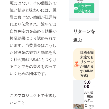
です
葱にはない、その個性的で
メッセー
強い甘みと味わいには、風
ジを送る
邪に負けない効能が江戸時
代より伝承され、近年では
リターンを
自然免疫力を高める効果が
検証結果により認められて
選ぶ
います。当委員会はこうし
た難波葱の魅力と効能を広
目標金額
未達でも
く社会貢献活動にもつなげ
リターン
ることでその普及を図って
が届きま
す
(All-in
いくための団体です。
方式)
3,0
00
円
お礼状
このプロジェクトで実現し
「難波
ねぎご
たいこと
はん」
支援
（幸南