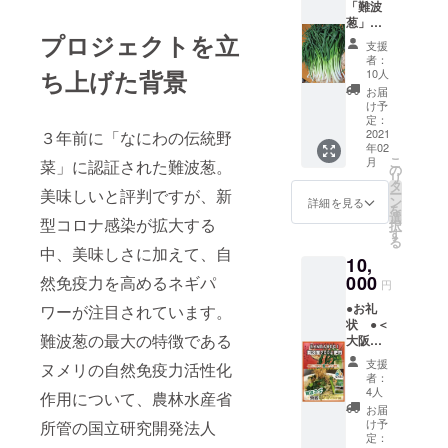
「難波
画） 上
葱」３
記３種
プロジェクトを立
ｋｇ
類を５
支援
セット
者：
（写真
ち上げた背景
10人
はイ
お届
メー
け予
ジ）
定：
2021
３年前に「なにわの伝統野
年02
こ
月
菜」に認証された難波葱。
の
リ
タ
美味しいと評判ですが、新
ー
ン
詳細を見る
を
選
型コロナ感染が拡大する
択
す
る
中、美味しさに加えて、自
10,
000
然免疫力を高めるネギパ
円
●お礼
ワーが注目されています。
状 ●＜
難波葱の最大の特徴である
大阪王
将 な
支援
ヌメリの自然免疫力活性化
んば千
者：
日前店
4人
作用について、農林水産省
＞
お届
（大阪
け予
所管の国立研究開発法人
市中央
定：