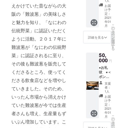
グ終了
３１
1人
（大阪
後に郵
えかけていた昔ながらの大
日）テ
お届
市中央
送しま
イクア
け予
阪の「難波葱」の美味しさ
区道頓
す。お
定：
ウトも
堀１－
2021
電話予
可能で
と魅力を知り、「なにわの
年01
９－１
約をお
す。写
こ
月
７）特
願いし
の
真はイ
伝統野菜」に認証いただく
リ
製すき
ます。
タ
メージ
ー
焼き
期限は
ン
●「難波
詳細を見る
ように活動。２０１７年に
を
コー
２月１
選
ねぎご
択
ス ２
日～３
す
難波葱が「なにわの伝統野
はん」
る
名様分
月３１
「難波
50,
の食事
菜」に認証されるに至り、
日）
ねぎ
券（税
000
献立：
スー
円
その後も難波葱を販売して
込１０
前菜・
プ」
●お礼
０００
煮物
「難波
くださるところ、使ってく
状 ●＜
円コー
椀・お
ネギせ
ボン
スの食
造り・
んべ
ださる飲食店などを増やし
シィク
事券２
炊き合
い」３
支援
＞（大
枚をク
わせ・
種類を2
者：
ていきました。そのため、
阪府八
ラウド
焼き
1人
セット
尾市久
ファン
いったん市場から消えかけ
物・御
お届
宝寺６
ディン
飯・香
け予
－６－
ていた難波葱が今では生産
グ終了
定：
の物・
６７
2021
後に郵
お菓
者さんも増え、生産量もず
年01
ニッ
送しま
子
こ
月
トービ
す。電
の
●「難波
いぶん増加しています。こ
リ
ル１
話予約
タ
ねぎご
ー
Ｆ）
をお願
ン
詳細を見る