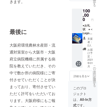
きます。
択
直送天
プ」
限は２
特選素
す
る
然鮮
「難波
月１日
材満載
100
魚 お
ネギせ
～３月
コー
魚の旨
んべ
３１
ス ４
,00
味を凝
い」３
日）
名様分
0
円
縮した
種類を
●「難波
の食事
ソース
４セッ
ねぎご
券（税
●お礼
と共に
ト
はん」
込１０
状 ●＜
最後に
★5日間
「難波
０００
Lago
かけて
ねぎ
円コー
帝塚山
支援
仕上げ
スー
スの食
イタリ
者：
大阪府環境農林水産部・流
た黒毛
プ」
事券４
アン＞
2人
和牛の
「難波
枚をク
（大阪
お届
通対策室から大阪市・大阪
赤ワイ
ネギせ
ラウド
市住吉
け予
ン煮込
んべ
ファン
区帝塚
定：
府立病院機構に所属する病
み★
い」３
ディン
山中３
2021
年01
シェフ
種類を
グ終了
丁目１
院を教えていただき、その
こ
月
のスペ
４セッ
後に郵
－５）
の
リ
シャリ
ト
送しま
Lago
タ
中で数か所の病院様にご寄
ー
テ絶望
す。お
シェフ
ン
詳細を見る
を
ペペロ
電話予
池邉の
付させていただくことが決
選
択
ンチー
約をお
集大成
す
る
まっており、寄付させてい
ノ★
願いし
お任せ
このプロ
チーズ
ます。
コー
ただく許可をいただいてお
ジェクト
盛り合
期限は
ス ４
わせ★
２月１
名様分
は、
All-In方
ります。大阪府様にもご報
デザー
日～３
の食事
式
です。
ト盛り
月３１
券（税