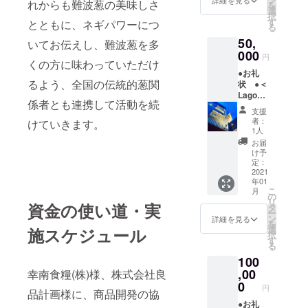
はん」
れからも難波葱の美味しさ
を
シェフ
いしま
選
「難波
択
特選素
す。期
す
ねぎ
とともに、ネギパワーにつ
る
材満載
限は２
スー
50,
コー
いてお伝えし、難波葱を多
月１日
プ」
ス ２
000
～３月
「難波
円
くの方に味わっていただけ
名様分
３１
ネギせ
●お礼
の食事
日）
んべ
るよう、全国の伝統的葱関
状 ●＜
券（税
●「難波
い」３
Lago
込１０
ねぎご
種類を2
係者とも連携して活動を続
帝塚山
０００
はん」
セット
支援
イタリ
円コー
「難波
者：
けていきます。
アン＞
スの食
ねぎ
1人
（大阪
事券２
スー
お届
市住吉
枚をク
プ」
け予
区帝塚
ラウド
定：
「難波
山中３
2021
ファン
ネギせ
年01
丁目１
ディン
んべ
こ
月
－５）
グ終了
の
い」３
リ
資金の使い道・実
Lago
後に郵
タ
種類を
ー
シェフ
送しま
ン
２セッ
詳細を見る
を
池邉の
す。お
選
施スケジュール
ト
択
集大成
電話予
す
る
お任せ
約をお
100
コー
願いし
ス ２
,00
幸南食糧(株)様、株式会社良
ます。
名様分
期限は
0
円
品計画様に、商品開発の協
の食事
２月１
券（税
●お礼
日～３