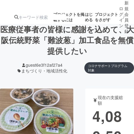
新
ロ
規
グ
会
プロジェクトを掲
はじ
プロジェクト
/
載するには
める
をさがす
イ
員
ン
登
医療従事者の皆様に感謝を込めて、大
録
阪伝統野菜「難波葱」加工食品を無償
提供したい
人気のプロ
注目のリ
注目の新着プロ
募集終了が近いプ
もうすぐ公開
ジェクト
ターン
ジェクト
ロジェクト
されます
guest6e3f12af27a4
コロナサポートプログラム
まちづくり・地域活性化
対象
アート・写真
音楽
テクノロジー・ガジェット
ゲーム・サ
現在の支援総
額
4,08
映像・映画
書籍・雑誌
ビジネス・起業
チャレンジ