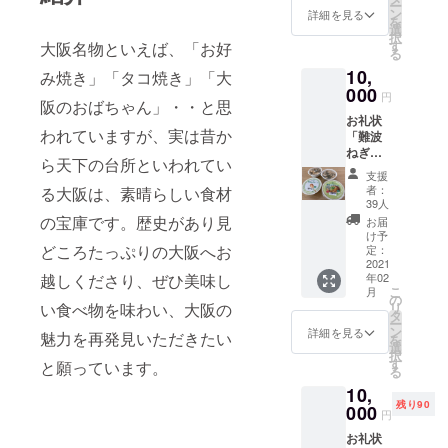
ー
(株)）
ン
詳細を見る
を
「難波
選
択
ネギせ
す
大阪名物といえば、「お好
る
んべ
10,
い」
み焼き」「タコ焼き」「大
（株式
000
円
阪のおばちゃん」・・と思
会社商
お礼状
品計
われていますが、実は昔か
「難波
画） 上
ねぎご
記３種
ら天下の台所といわれてい
はん」
類を２
支援
（幸南
セット
者：
る大阪は、素晴らしい食材
食糧
（写真
39人
(株)）
はイ
の宝庫です。歴史があり見
お届
「難波
メー
け予
ねぎ
どころたっぷりの大阪へお
ジ）
定：
スー
2021
越しくださり、ぜひ美味し
年02
プ」
こ
月
（幸南
の
い食べ物を味わい、大阪の
リ
食糧
タ
ー
(株)）
ン
詳細を見る
魅力を再発見いただきたい
を
「難波
選
択
ネギせ
す
と願っています。
る
んべ
10,
い」
残り90
（株式
000
円
会社良
お礼状
品計