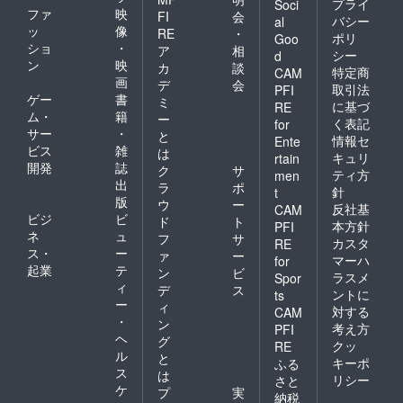
プライ
Soci
ファ
映
FI
会
バシー
al
ッ
像
RE
・
ポリ
Goo
ショ
・
ア
相
シー
d
ン
映
カ
談
特定商
CAM
画
デ
会
取引法
PFI
ゲー
書
ミ
に基づ
RE
ム・
籍
ー
く表記
for
サー
・
と
情報セ
Ente
ビス
雑
は
キュリ
rtain
開発
誌
ク
サ
ティ方
men
出
ラ
ポ
針
t
版
ウ
ー
反社基
CAM
ビジ
ビ
ド
ト
本方針
PFI
ネ
ュ
フ
サ
カスタ
RE
ス・
ー
ァ
ー
マーハ
for
起業
テ
ン
ビ
ラスメ
Spor
ィ
デ
ス
ントに
ts
ー
ィ
対する
CAM
・
ン
考え方
PFI
ヘ
グ
クッ
RE
ル
と
キーポ
ふる
ス
は
リシー
さと
ケ
プ
実
納税