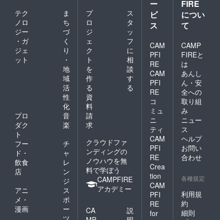
ー
FIRE
テク
ま
プ
ス
ビ
につい
ノロ
ち
ロ
タ
ス
て
ジー
づ
ジ
ッ
・ガ
く
ェ
フ
CAM
CAMP
ジェ
り
ク
に
PFI
FIREと
ット
・
ト
相
RE
は
地
を
談
CAM
あんし
域
作
す
PFI
ん・安
活
る
る
RE
全への
性
資
コ
取り組
化
料
ミュ
み
プロ
音
請
ニ
ニュー
ダク
楽
求
ティ
ス
ト
CAM
ヘルプ
クラウドファ
フー
チ
PFI
お問い
ンディングの
ド・
ャ
RE
合わせ
ノウハウを無
飲食
レ
Crea
料で学ぼう
店
ン
tion
各種規定
CAMPFIRE
ジ
CAM
アカデミー
アニ
ス
利用規
PFI
メ・
ポ
約
RE
漫画
ー
CA
説
細則
for
ツ
MP
明