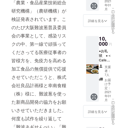
区難波
2021
「農業・食品産業技術総合
年01
千日前
こ
月
研究機構」（農研機構）が
１１－
の
リ
２８）
タ
ー
検証発表されています。こ
難波ネ
ン
詳細を見る
を
ギ焼飯
選
のたび大阪難波葱普及委員
択
セット
す
る
（餃子
会の事業として、感染リス
10,
１人
前・ネ
000
クの中、第一線で頑張って
円
ギスー
●お礼
くださってる医療従事者の
プ・ソ
状 ●＜
フトド
皆様方を、免疫力を高める
Cafe＆
リンク
Meal
付き）
支援
加工食品の無償提供で応援
MUJI
２名様
者：
イオン
分の食
7人
させていただこうと、株式
モール
事券
お届
堺北花
（税込
け予
会社良品計画様と幸南食糧
田店＞
１００
定：
（大阪
2021
０円
（株）様に、難波葱を使っ
年01
府堺市
セット
こ
月
た新商品開発の協力をお願
北区東
の食事
の
リ
浅香山
券を２
タ
ー
いさせていただきました。
町４ー
枚 ク
ン
詳細を見る
を
１－１
ラウド
選
何度も試作を繰り返して
択
２ イ
ファン
す
る
オン
ディン
「難波ネギせんべい」「難