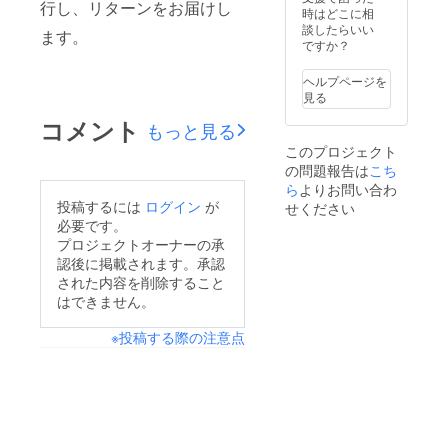
行し、リターンをお届けし
ました
ズ4種盛
時はどこに相
らご予
り合わ
談したらいい
ます。
約時に
せ
ですか？
お伝え
Lago八
くださ
寸仕立
ヘルプページを
い。
て
見る
●「難波
★24ヶ
コメント
ねぎご
月熟成
もっと見る
はん」
CASA
このプロジェクト
「難波
社パル
の問題報告は
こち
ねぎ
マ産生
スー
ハムの
ら
よりお問い合わ
プ」
Lagoス
投稿するには
ログイン
が
せください
「難波
ペシャ
必要です。
ネギせ
ルサラ
プロジェクトオーナーの承
んべ
ダ★大
認後に掲載されます。承認
い」３
分県産
された内容を削除すること
種類を
ボラの
２セッ
60日か
はできません。
ト
けて作
り上げ
※投稿する際の注意点
た自家
製カラ
スミの
パスタ
★五島
列島よ
り産地