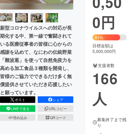
0,50
まちづくり・地域活性化
0
円
新型コロナウイルスへの対応が長
CAMPFIRE for Social Good
CAMPFIRE Creation
期化する中、第一線で奮闘されて
81%
CAMPFIREふるさと納税
machi-ya
コミュニティ
いる医療従事者の皆様に心からの
目標金額は
5,000,000円
感謝を込めて、なにわの伝統野菜
「難波葱」を使って自然免疫力を
支援者数
高める加工食品３種類を開発し、
166
皆様のご協力でできるだけ多く無
償提供させていただき応援したい
人
と願っています。
ポスト
シェア
LINEで送る
URLコピー
埋め込み
QRコード
募集終了まで残
り