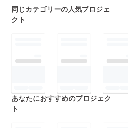
直送天
同じカテゴリーの人気プロジェ
然鮮
魚 お
魚の旨
クト
味を凝
縮した
ソース
と共に
★5日間
かけて
仕上げ
た黒毛
和牛の
赤ワイ
ン煮込
み★
シェフ
のスペ
シャリ
テ絶望
ペペロ
あなたにおすすめのプロジェク
ンチー
ノ★
ト
チーズ
盛り合
わせ★
デザー
ト盛り