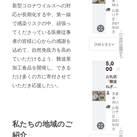
者：
食糧
新型コロナウイルスへの対
68人
(株)）
お届
応が長期化する中、第一線
「難波
け予
ねぎ
定：
で感染リスクの中、頑張っ
スー
2021
年02
プ」
てくださっている医療従事
こ
月
（幸南
の
リ
食糧
タ
者の皆様に心からの感謝を
ー
(株)）
ン
詳細を見る
を
「難波
選
込めて、自然免疫力を高め
択
ネギせ
す
る
んべ
ていただけるよう、難波葱
5,0
い」
加工食品を開発し、できる
（株式
00
円
会社良
だけ多くの方に寄付させて
お礼状
品計
「難波
画） 上
いただき応援したい。
ねぎご
記３種
はん」
類を１
支援
（幸南
セット
者：
食糧
（写真
33人
(株)）
はイ
お届
「難波
メー
け予
ねぎ
ジ）
定：
スー
2021
私たちの地域のご
年02
プ」
こ
月
（幸南
の
紹介
リ
食糧
タ