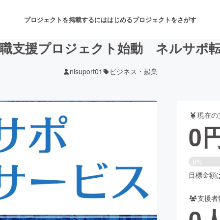
プロジェクトを掲載するには
はじめる
プロジェクトをさがす
職支援プロジェクト始動 ネルサポ
nlsuport01
ビジネス・起業
注目のリターン
注目の新着プロジェクト
募集終了が近いプロジェクト
も
現在の
音楽
舞台・パフォーマンス
0
ゲーム・サービス開発
フード・飲食店
0%
書籍・雑誌出版
アニメ・漫画
目標金額は2
支援者
チャレンジ
ビューティー・ヘルスケ
0