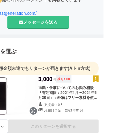
castgeneration.com/
メッセージを送る
を選ぶ
標金額未達でもリターンが届きます
(All-in方式)
3,000
円
残り
100
退職・仕事についてのお悩み相談
「有効期限：2021年1月〜2021年6
月30日」 ※画像はフリー素材を使用
しております。
支援者：0人
お届け予定：2021年01月
このリターンを選択する
る