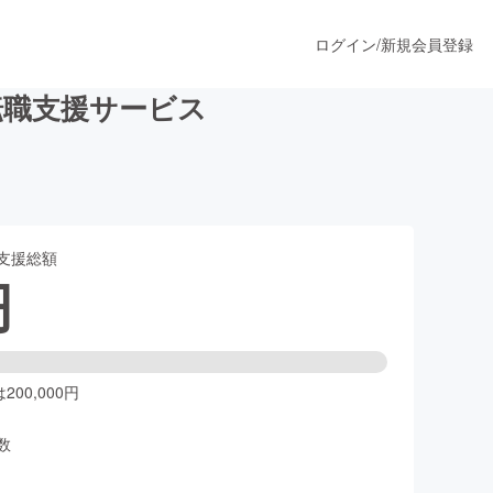
ログイン
/
新規会員登録
転職支援サービス
うすぐ公開されます
支援総額
プロダクト
円
ファッション
スポーツ
00,000円
数
ア
ソーシャルグッド
人