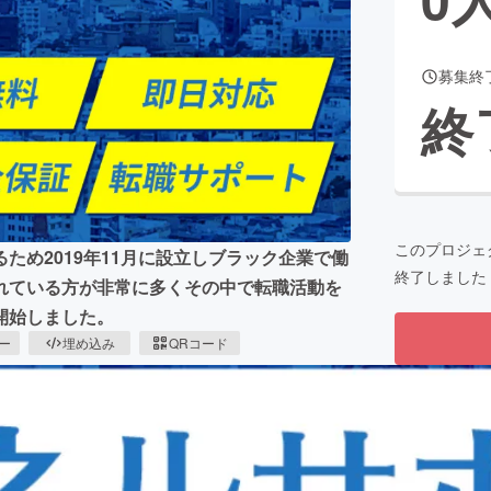
募集終
CAMPFIRE for Social Good
CAMPFIRE Creation
終
CAMPFIREふるさと納税
machi-ya
コミュニティ
このプロジェ
ため2019年11月に設立しブラック企業で働
終了しました
れている方が非常に多くその中で転職活動を
開始しました。
ピー
埋め込み
QRコード