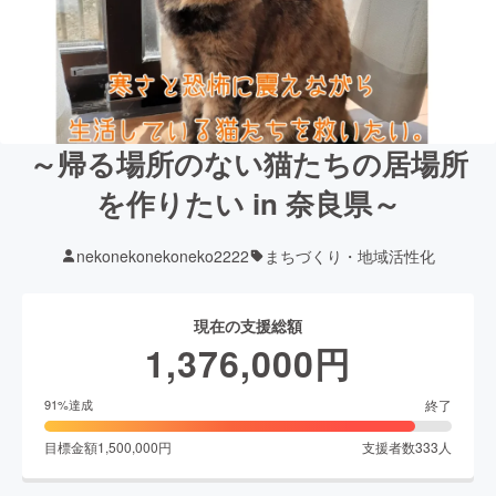
～帰る場所のない猫たちの居場所
を作りたい in 奈良県～
nekonekonekoneko2222
まちづくり・地域活性化
現在の支援総額
1,376,000
円
終了
91
%達成
目標金額
1,500,000
円
支援者数
333
人