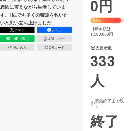
0
円
恐怖に震えながら生活していま
まちづくり・地域活性化
す。1匹でも多くの猫達を救いた
91%
いと思い立ち上げました。
目標金額は
CAMPFIRE for Social Good
CAMPFIRE Creation
ポスト
シェア
1,500,000円
CAMPFIREふるさと納税
machi-ya
コミュニティ
LINEで送る
URLコピー
支援者数
埋め込み
QRコード
333
人
募集終了まで残
り
終了