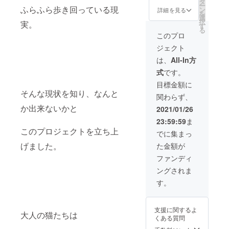
タ
ー
らせて
ふらふら歩き回っている現
ン
詳細を見る
を
頂きま
選
択
実。
す。 猫
す
る
グッズ
このプロ
は、 缶
ジェクト
バッ
チ、
は、
All-In方
キーホ
式
です。
ルダー
等の小
目標金額に
物を 3
そんな現状を知り、なんと
関わらず、
点程で
予定し
か出来ないかと
2021/01/26
ており
23:59:59
ま
ます。
このプロジェクトを立ち上
活動報
でに集まっ
告も、
げました。
た金額が
ご覧頂
けま
ファンディ
す。
ングされま
す。
支援に関するよ
大人の猫たちは
くある質問