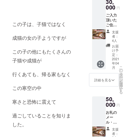
30,
000
円
ご入力
頂いた
この子は、子猫ではなく
ご住所
に フォ
支援
トアル
者：
成猫の女の子ようですが
バムを
4人
送らせ
お届
て頂き
け予
この子の他にもたくさんの
ます。
定：
活動報
2021
子猫や成猫が
年04
告も、
こ
月
ご覧頂
の
リ
行くあても、帰る家もなく
けま
タ
ー
す。
ン
詳細を見る
を
選
択
この寒空の中
す
る
50,
寒さと恐怖に震えて
000
円
お礼の
過ごしていることを知りま
メー
ル・お
した。
礼のお
支援
写真 お
者：
礼のお