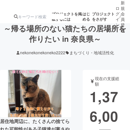
新
ロ
規
グ
会
プロジェクトを掲
はじ
プロジェクト
/
載するには
める
をさがす
イ
員
ン
登
～帰る場所のない猫たちの居場所を
録
作りたい in 奈良県～
人気のプロ
注目のリ
注目の新着プロ
募集終了が近いプ
もうすぐ公開
nekonekonekoneko2222
まちづくり・地域活性化
ジェクト
ターン
ジェクト
ロジェクト
されます
アート・写真
音楽
現在の支援総
額
1,37
テクノロジー・ガジェット
ゲーム・サ
6,00
映像・映画
書籍・雑誌
居住地周辺に、たくさんの捨てら
ビジネス・起業
チャレンジ
れた可能性がある子猫達が寒さや