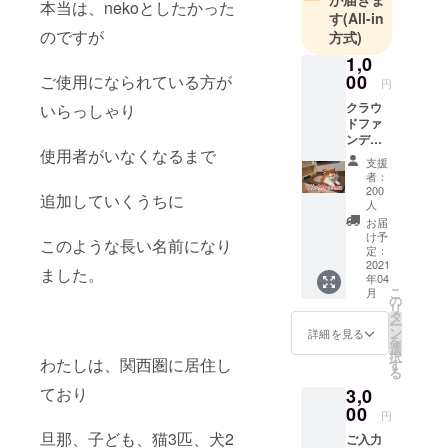
本当は、nekoとしたかった
す
(All-in
のですが
方式)
1,0
00
ご使用になられている方が
円
クラウ
いらっしゃり
ドファ
ンディ
使用者がいなくなるまで
ング内
支援
のメッ
者：
セージ
200
追加していくうちに
機能に
人
て お礼
お届
を送ら
け予
このような長い名前になり
せて頂
定：
2021
きま
ました。
年04
す。 お
こ
月
名前・
の
リ
ご住
タ
ー
所・お
ン
詳細を見る
を
電話番
選
択
わたしは、関西圏に居住し
号・
す
る
メール
ており
3,0
アドレ
00
ス等の
円
個人情
旦那、子ども、猫3匹、犬2
ご入力
報の入