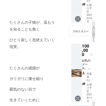
2人
手紙・
お届
お礼の
け予
フォト
定：
アルバ
2021
年04
ム 全て
こ
たくさんの子猫が、温もり
月
送らせ
の
リ
て頂き
タ
を知ることも無く
ー
ます。
ン
詳細を見る
を
活動報
選
択
告も、
す
ひとり寂しく息絶えていく
る
ご覧頂
100
けま
現実。
す。
,00
0
円
お礼の
メー
たくさんの成猫が
ル、お
礼のお
支援
写真 お
者：
ガリガリに痩せ細り
礼のお
0人
手紙、
お届
お礼の
け予
覇気のない目で
フォト
定：
ブック
2021
年11
に加え
生きていくために
こ
月
猫グッ
の
リ
ズを送