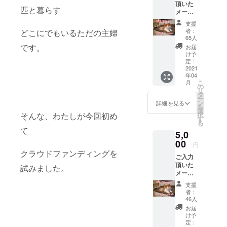
頂いた
力が不
匹と暮らす
メール
要とな
アドレ
りま
支援
スに 写
す。 活
者：
どこにでもいるただの主婦
真を1枚
動報告
65人
送らせ
です。
もご覧
お届
て頂き
頂けま
け予
ます。
定：
す。
活動報
2021
年04
告も、
こ
月
ご覧頂
の
リ
けま
タ
ー
す。
ン
詳細を見る
を
選
そんな、わたしが今回初め
択
す
る
て
5,0
00
円
クラウドファンディングを
ご入力
頂いた
試みました。
メール
アドレ
支援
スに 写
者：
真を 5
46人
枚 送ら
お届
せて頂
け予
きま
定：