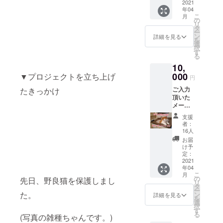
す。 活
2021
年04
動報告
こ
月
も、ご
の
リ
覧頂け
タ
ー
ます。
ン
詳細を見る
を
選
択
す
る
10,
000
▼プロジェクトを立ち上げ
円
ご入力
たきっかけ
頂いた
メール
アドレ
支援
スに 写
者：
真を 10
16人
枚 送ら
お届
せて頂
け予
きま
定：
す。 活
2021
年04
動報告
こ
月
も、ご
の
先日、野良猫を保護しまし
リ
覧頂け
タ
ー
ます。
た。
ン
詳細を見る
を
選
択
す
る
(写真の雑種ちゃんです。)