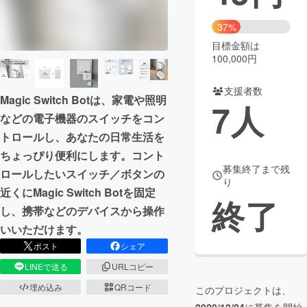
まちづくり・地域活性化
37%
目標金額は
100,000円
CAMPFIRE for Social Good
CAMPFIRE Creation
CAMPFIREふるさと納税
machi-ya
コミュニティ
支援者数
Magic Switch Botは、家電や照明
7
人
などの電子機器のスイッチをコン
トロールし、あなたの日常生活を
ちょっぴり便利にします。コント
募集終了まで残
ロールしたいスイッチ／ボタンの
り
近くにMagic Switch Botを固定
終了
し、携帯などのデバイスから操作
いいただけます。
ポスト
シェア
LINEで送る
URLコピー
埋め込み
QRコード
このプロジェクトは、