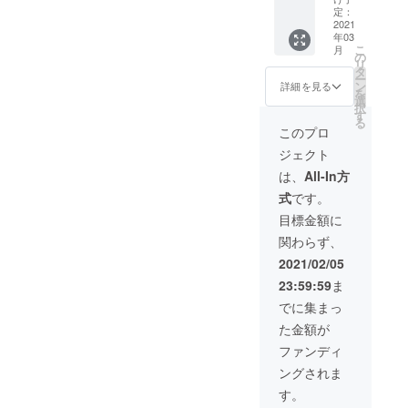
予定
定：
は、生
2021
年03
産、配
こ
月
送状況
の
リ
により
タ
ー
遅れる
ン
詳細を見る
を
可能性
選
択
もござ
す
る
いま
このプロ
す。 ※
ジェクト
送料込
の価格
は、
All-In方
となり
式
です。
ます。
目標金額に
関わらず、
2021/02/05
23:59:59
ま
でに集まっ
た金額が
ファンディ
ングされま
す。