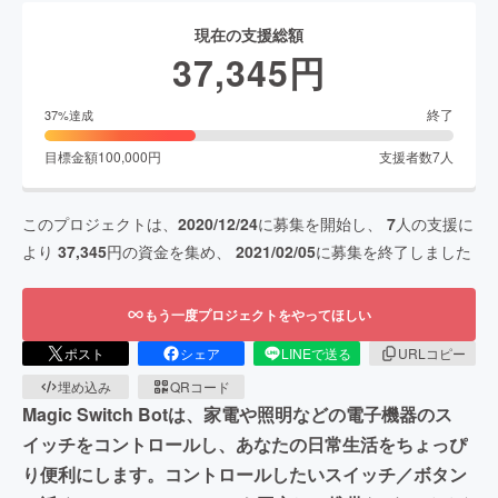
現在の支援総額
37,345
円
終了
37
%達成
目標金額
100,000
円
支援者数
7
人
このプロジェクトは、
2020/12/24
に募集を開始し、
7
人の支援に
より
37,345
円の資金を集め、
2021/02/05
に募集を終了しました
もう一度プロジェクトをやってほしい
ポスト
シェア
LINEで送る
URLコピー
埋め込み
QRコード
Magic Switch Botは、家電や照明などの電子機器のス
イッチをコントロールし、あなたの日常生活をちょっぴ
り便利にします。コントロールしたいスイッチ／ボタン