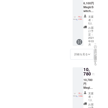
6,100円
送料込
MagicS
の価格
witchB
となり
ot 2点の
ます。
支援
お届け
者：
です。
0人
※お届け
お届
予定
け予
は、生
定：
産、配
2021
年03
送状況
こ
月
により
の
リ
遅れる
タ
ー
可能性
ン
詳細を見る
を
もござ
選
択
いま
す
る
す。 ※
10,
送料込
の価格
780
円
となり
10,780
ます。
円
MagicS
witchB
支援
ot 4点の
者：
お届け
1人
です。
お届
※お届け
け予