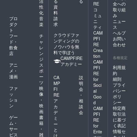
活
る
る
RE
全への
性
資
コ
取り組
化
料
ミュ
み
プロ
音
請
ニ
ニュー
ダク
楽
求
ティ
ス
ト
CAM
ヘルプ
クラウドファ
フー
チ
PFI
お問い
ンディングの
ド・
ャ
RE
合わせ
ノウハウを無
飲食
レ
Crea
料で学ぼう
店
ン
tion
各種規定
CAMPFIRE
ジ
CAM
アカデミー
アニ
ス
利用規
PFI
メ・
ポ
約
RE
漫画
ー
CA
説
細則
for
ツ
MP
明
プライ
Soci
ファ
映
FI
会
バシー
al
ッ
像
RE
・
ポリ
Goo
ショ
・
ア
相
シー
d
ン
映
カ
談
特定商
CAM
画
デ
会
取引法
PFI
ゲー
書
ミ
に基づ
RE
ム・
籍
ー
く表記
for
サー
・
と
情報セ
Ente
ビス
雑
は
キュリ