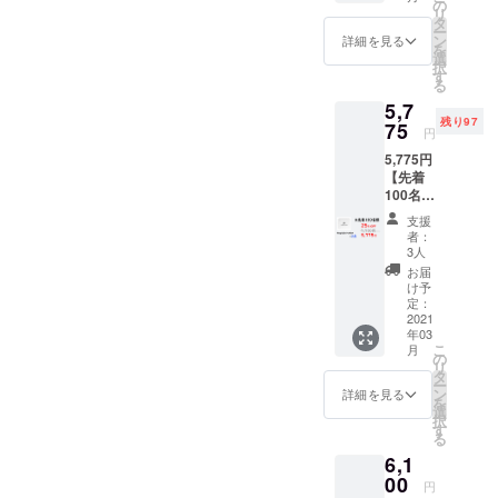
送状況
の
リ
により
タ
ポットライ
ー
遅れる
ン
詳細を見る
トを当てて
を
可能性
選
択
もござ
います。
す
る
いま
5,7
す。 ※
残り97
送料込
75
円
の価格
5,775円
となり
【先着
ます。
100名様
限定】
支援
MagicS
者：
witchB
3人
ot 2点の
お届
お届け
け予
です。
定：
※お届け
2021
年03
予定
こ
月
は、生
の
リ
産、配
タ
ー
送状況
ン
詳細を見る
を
により
選
択
遅れる
す
る
可能性
6,1
もござ
いま
00
円
す。 ※