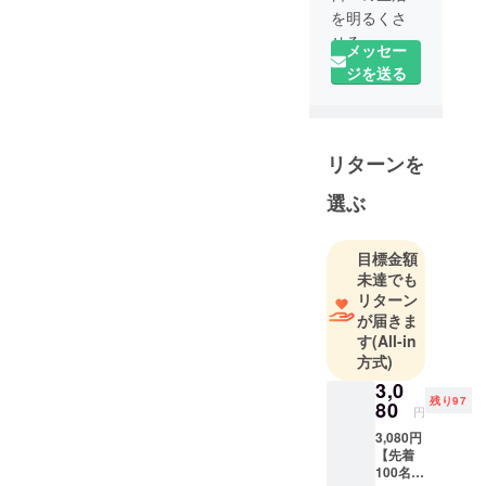
を明るくさ
せる」
メッセー
ジを送る
Brightでは1
つ1つのプロ
リターンを
ジェクトに
真摯に向き
選ぶ
合い、
花火の様に
輝きを与え
目標金額
未達でも
るプロジェ
リターン
クトを企
が届きま
画・作成致
す
(All-in
します。
方式)
そして、花
3,0
火が花開く
残り97
80
円
様に日本、
3,080円
世界に情
【先着
報、プロダ
100名様