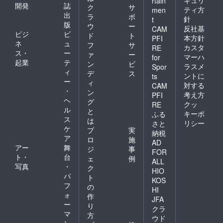
rtain
開発
誌
ク
サ
ティ方
men
出
ラ
ポ
針
t
版
ウ
ー
反社基
CAM
ビジ
ビ
ド
ト
本方針
PFI
ネ
ュ
フ
サ
カスタ
RE
ス・
ー
ァ
ー
マーハ
for
起業
テ
ン
ビ
ラスメ
Spor
ィ
デ
ス
ントに
ts
ー
ィ
対する
CAM
・
ン
考え方
PFI
ヘ
グ
クッ
RE
ル
と
キーポ
ふる
ス
は
リシー
さと
ケ
プ
実
納税
ア
ロ
施
AD
アー
舞
ジ
事
FOR
ト・
台
ェ
例
ALL
写真
・
ク
HIO
パ
ト
KOS
フ
の
HI
ォ
作
JFA
ー
り
クラ
マ
方
ウド
ン