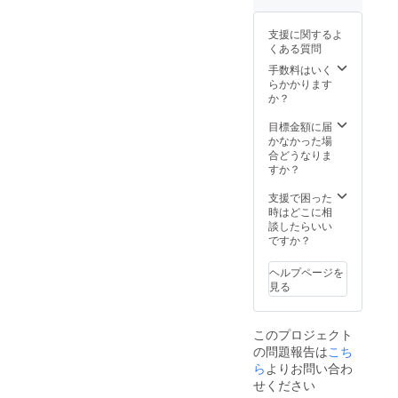
支援に関するよ
くある質問
手数料はいく
らかかります
か？
目標金額に届
かなかった場
合どうなりま
すか？
支援で困った
時はどこに相
談したらいい
ですか？
ヘルプページを
見る
このプロジェクト
の問題報告は
こち
ら
よりお問い合わ
せください