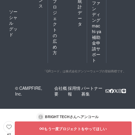
プ
統
ファ
ス
ロ
計
ン
ソー
ジ
デ
ディ
シャ
ェ
ー
ング
ル
ク
タ
mac
グッ
ト
hi-ya
ド
の
補助
広
金申
め
請サ
方
ポー
ト
「QRコード」は株式会社デンソーウェーブの登録商標です。
© CAMPFIRE,
会社概
採用情
パートナー
Inc.
要
報
募集
BRIGHT TECH
さんへアンコール
もう一度プロジェクトをやってほしい
67