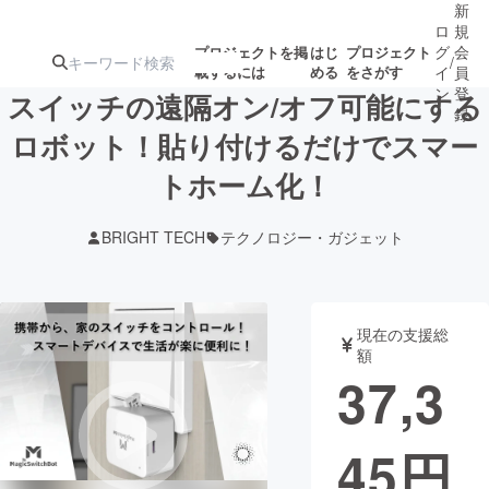
新
ロ
規
グ
会
プロジェクトを掲
はじ
プロジェクト
/
載するには
める
をさがす
イ
員
ン
登
スイッチの遠隔オン/オフ可能にする
録
ロボット！貼り付けるだけでスマー
トホーム化！
人気のプロ
注目のリ
注目の新着プロ
募集終了が近いプ
もうすぐ公開
ジェクト
ターン
ジェクト
ロジェクト
されます
BRIGHT TECH
テクノロジー・ガジェット
アート・写真
音楽
現在の支援総
テクノロジー・ガジェット
ゲーム・サ
額
37,3
映像・映画
書籍・雑誌
45
円
ビジネス・起業
チャレンジ