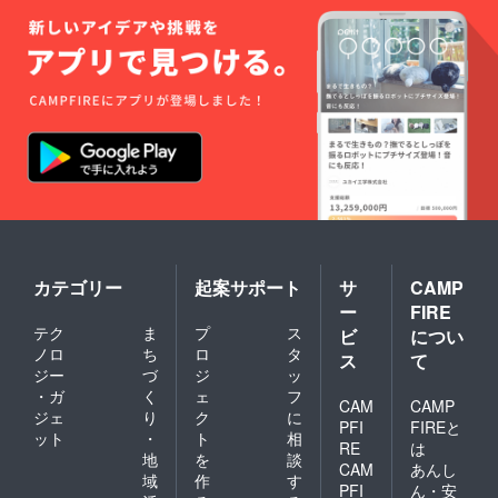
カテゴリー
起案サポート
サ
CAMP
ー
FIRE
テク
ま
プ
ス
ビ
につい
ノロ
ち
ロ
タ
ス
て
ジー
づ
ジ
ッ
・ガ
く
ェ
フ
CAM
CAMP
ジェ
り
ク
に
PFI
FIREと
ット
・
ト
相
RE
は
地
を
談
CAM
あんし
域
作
す
PFI
ん・安