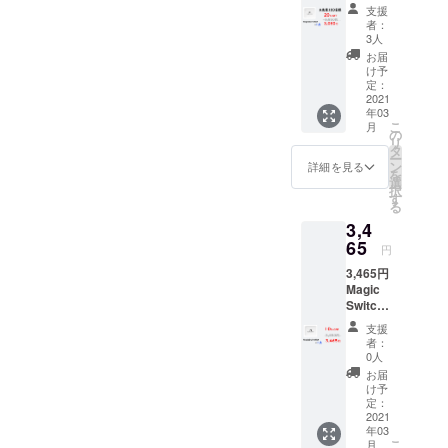
限定】
クトを発信
支援
MagicS
者：
して
witchB
3人
ot 1点の
私たちの商
お届
お届け
け予
品を手に
です。
定：
取った人に
※お届け
2021
年03
予定
も輝きを与
こ
月
は、生
の
えられる様
リ
産、配
タ
ー
な取り組み
送状況
ン
詳細を見る
を
により
選
を心がけて
択
遅れる
す
います。
る
可能性
3,4
もござ
いま
65
円
す。 ※
Brightはイン
3,465円
送料込
Magic
の価格
キュベー
Switch
となり
ションビジ
Bot 1点
ます。
支援
のお届
ネスの先駆
者：
けで
0人
けとして、
す。 ※
お届
私たちと関
お届け
け予
予定
定：
わった人た
は、生
2021
ちが花開く
年03
産、配
こ
月
様に"人"にス