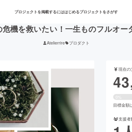
プロジェクトを掲載するには
はじめる
プロジェクトをさがす
の危機を救いたい！一生ものフルオー
Atelierrire
プロダクト
注目のリターン
注目の新着プロジェクト
募集終了が近いプロジェクト
も
現在の
音楽
舞台・パフォーマンス
43
ゲーム・サービス開発
フード・飲食店
0%
書籍・雑誌出版
アニメ・漫画
目標金額は1
支援者
チャレンジ
ビューティー・ヘルスケ
1