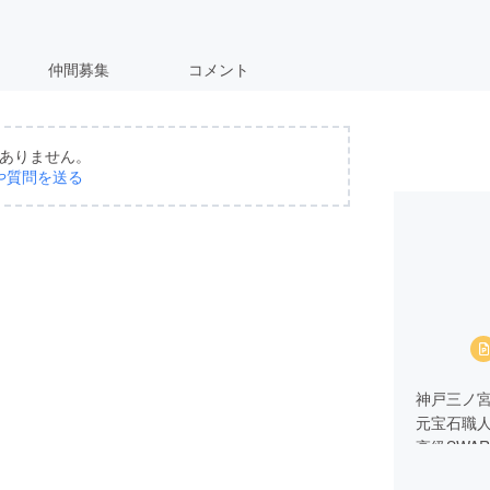
仲間募集
コメント
ありません。
や質問を送る
神戸三ノ
元宝石職
高級SWA
上品でラ