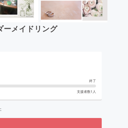
ダーメイドリング
終了
支援者数
1
人
た