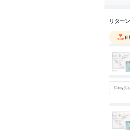
でござい
また、ア
リターン
の、販売、
ます♪
目
リール(r
女性でい
多くの方
アクセサリ
めき.*･
との一途
宝石職人
詳細を見
一点一点
当店アト
に大事に
ご購入い
楽しみい
が一のお