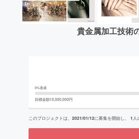
貴金属加工技術
0
%達成
目標金額
10,000,000
円
このプロジェクトは、
2021/01/12
に募集を開始し、
1
人