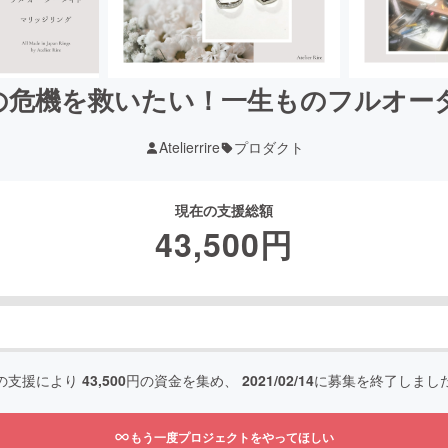
の危機を救いたい！一生ものフルオー
Atelierrire
プロダクト
現在の支援総額
43,500
円
の支援により
43,500
円の資金を集め、
2021/02/14
に募集を終了しまし
もう一度プロジェクトをやってほしい