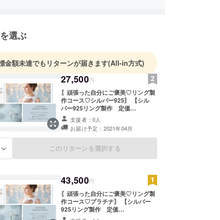
ます。
クセサリーだけでなく、アクセサリー/ジュエリー
を選ぶ
お修理、加工(リフォーム等)幅広く対応しており
標金額未達でもリターンが届きます
(All-in方式)
ire)とは、フランス語で｢笑う｣という意味で、
ることに喜びを感じられるような・・・
27,500
円
が笑顔になれるような・・・
〖頑張った自分にご褒美♡リング製
ーのゆらめく輝きから、日常の生活に .ﾟ･*.とき
作コース♡シルバー925〗 【シル
バー925リング製作 定価
ﾟ のエッセンスを・・・
￥36400→￥27500】 【エクセレン
支援者：0人
トカットのダイヤモンド一粒特別提
お届け予定：2021年04月
な想いと、丹精を込めて、
供(0.02ct)】+【お礼のお手紙】 ＊
料金内訳詳細＊ シルバー925地金代
の手で、
(4g) ‥ ￥400→￥0 職人工
このリターンを選択する
る
、本物のパーツを使い丁寧に作っております。
賃 ‥
￥30000→27500 ダイヤモンド1粒
(0.02ct) ‥ ￥4000→￥0 ダイ
リエリールは、一人一人のお客様との繋がりを非常
43,500
ヤモンド留め賃 ‥
円
しており、
￥2000→￥0 ＊合計
〖頑張った自分にご褒美♡リング製
＊ 通常
ただいたアクセサリー/ジュエリーも、すえ長く、お
作コース♡プラチナ〗 【シルバー
￥36400→￥27500 ※デザインは自
ただきたい、との想い入れもあり、ご購入後の、万
925リング製作 定価
由自在ですので、 ◎ご自身で描か
￥36400→￥27500】 【エクセレン
修理や、カスタマイズのご相談も随時受付しており
れたデザイン画 ◎お気に入りのデ