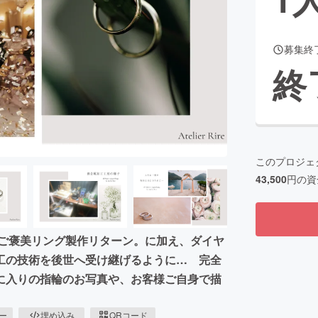
募集終
CAMPFIRE for Social Good
CAMPFIRE Creation
終
CAMPFIREふるさと納税
machi-ya
コミュニティ
このプロジェ
43,500
円の資
のご褒美リング製作リターン。に加え、ダイヤ
工の技術を後世へ受け継げるように… 完全
に入りの指輪のお写真や、お客様ご自身で描
ピー
埋め込み
QRコード