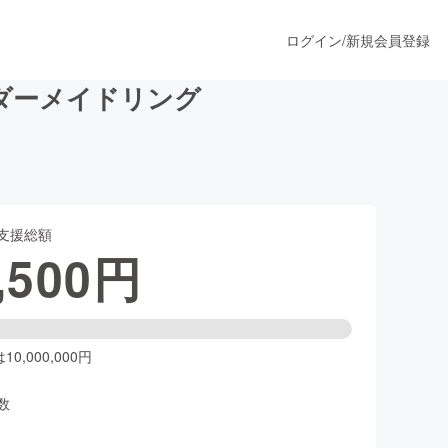
ログイン
/
新規会員登録
ダーメイドリング
うすぐ公開されます
支援総額
プロダクト
,500
円
ファッション
スポーツ
0,000,000円
数
ア
ソーシャルグッド
人