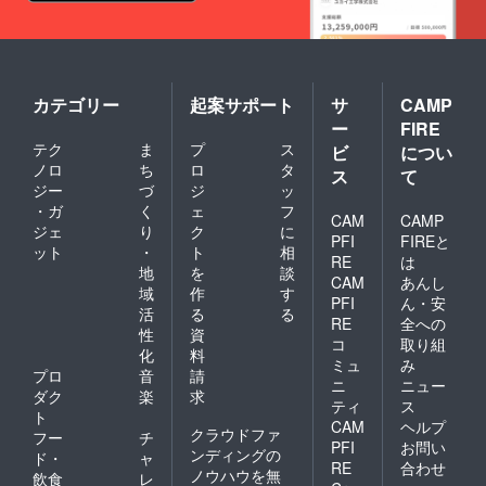
カテゴリー
起案サポート
サ
CAMP
ー
FIRE
テク
ま
プ
ス
ビ
につい
ノロ
ち
ロ
タ
ス
て
ジー
づ
ジ
ッ
・ガ
く
ェ
フ
CAM
CAMP
ジェ
り
ク
に
PFI
FIREと
ット
・
ト
相
RE
は
地
を
談
CAM
あんし
域
作
す
PFI
ん・安
活
る
る
RE
全への
性
資
コ
取り組
化
料
ミュ
み
プロ
音
請
ニ
ニュー
ダク
楽
求
ティ
ス
ト
CAM
ヘルプ
クラウドファ
フー
チ
PFI
お問い
ンディングの
ド・
ャ
RE
合わせ
ノウハウを無
飲食
レ