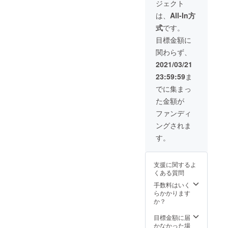
ジェクト
ステッ
トなの
ていま
必要な
ナル
カー +
で、自
す。(5
ものを
は、
All-In方
パッ
マグ
分で豆
月中旬
全てお
ケージ
式
です。
カップ
を挽く
の土日
届け！
に購入
+ ハン
ところ
お昼開
コー
目標金額に
者のお
ドミ
から楽
催予定)
ヒー豆
名前以
関わらず、
ル】
しめま
更にこ
を提供
外の文
6,000円
す！ク
のプラ
頂いて
2021/03/21
字を刻
リター
ラウド
ンには
いる舘
印した
23:59:59
ま
ンの
ファン
6ヶ月分
田珈琲
い場合
10％OF
ディン
の定期
焙煎所
でに集まっ
は備考
Fで20名
グ限定
便が
マス
欄に記
た金額が
様限定
のマグ
セット
ター
載くだ
のプラ
カップ
になっ
と、あ
ファンディ
さい(カ
ンで
に淹れ
ていま
なたの
タカナ
ングされま
す！
てお楽
す！ ※
好みに
で最大
HARIO
しみく
オリジ
合わせ
す。
10文字
のハン
ださ
ナル
た完全
程度) ※
ドミル
い。
パッ
オー
定期便
がセッ
ケージ
ダーメ
はお好
支援に関するよ
トなの
に購入
イドの
きな豆
くある質問
で、自
者のお
コー
を選べ
分で豆
手数料はいく
名前以
ヒーを
ます(詳
を挽く
らかかります
外の文
一緒に
しくは
ところ
か？
字を刻
作成い
リター
から楽
印した
たしま
ンお届
しめま
目標金額に届
い場合
す！他
け時に
す！ク
かなかった場
は備考
にもオ
ご案内)