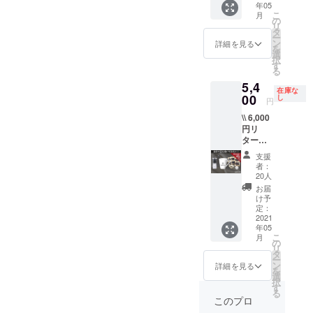
10文字
年05
送) + 簡
ヒーラ
バー +
頂いて
程度) ※
twitter
こ
月
易ド
イフを
タイ
の
いる舘
定期便
リ
リッ
楽しむ
マー付
タ
田珈琲
はお好
ー
パー +
ために
きス
ン
焙煎所
詳細を見る
きな豆
を
コー
必要な
ケール
選
のマス
を選べ
択
ヒー
ものを
+ オン
す
ターに
ます(詳
る
フィル
全てお
ライン
よるオ
しくは
5,4
ター +
届けし
淹れ方
ンライ
リター
在庫な
ステッ
00
ます！
講座チ
し
ン淹れ
ンお届
円
カー +
好み診
ケット
方講座
け時に
\\ 6,000
マグ
断セッ
+ 12ヶ
も付い
ご案内)
円リ
カップ
トはも
月の定
ていま
ターン
+ ハン
ちろ
期便 +
す。(5
の
ドミ
ん、
完全
月中旬
支援
10％OF
ル】
コー
オー
の土日
者：
F // 【内
6,000円
ヒー豆
ダーメ
20人
お昼開
容：好
リター
を提供
イドオ
催予定)
お届
み診断
ンの
頂いて
リジナ
け予
更にこ
セット
17％OF
定：
いる舘
ルブレ
のプラ
(2回配
2021
Fで10名
田珈琲
ンド
ンには
年05
送) + 簡
様限定
焙煎所
(100g)
2ヶ月分
こ
月
易ド
のプラ
の
のマス
】 自宅
の定期
リ
リッ
ンで
タ
ターに
で贅沢
便が
ー
パー +
す！
ン
よるオ
なコー
詳細を見る
セット
を
コー
HARIO
選
ンライ
ヒーラ
になっ
択
ヒー
のハン
す
ン淹れ
イフを
ていま
る
フィル
ドミル
方講座
楽しむ
このプロ
す！ ※
ター +
もセッ
も付い
ために
オリジ