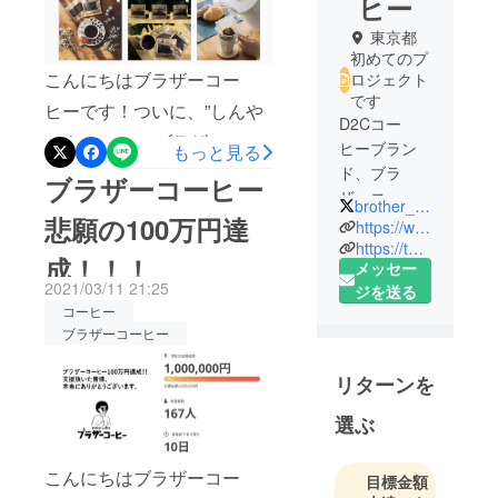
ヒー
東京都
初めてのプ
こんにちはブラザーコー
ロジェクト
です
ヒーです！ついに、”しんや
D2Cコー
とよーへい”×”ブラザーコー
ヒーブラン
もっと見る
ヒー”のフォトコンテストの
ド、ブラ
ブラザーコーヒー
ザーコー
参加者の写真が続々と投稿
brother__coffee
悲願の100万円達
ヒーのクラ
https://www.instagram.com/brother_coffee_inc/
され始めました。以前の活
ウドファン
https://twitter.com/ryosuke_dot_com
成！！！
動報告にもありますよう
メッセー
ディングを
2021/03/11 21:25
ジを送る
企画してい
に、全国の腕のなる写真家
コーヒー
ます。
の方たちがブラザーコー
ブラザーコーヒー
ヒーを題材にした写真でコ
皆さんの何
リターンを
ンテストを行っておりま
気ない日常
を少しでも
す。まずは、このコンテス
選ぶ
豊かにでき
トに参加頂いている皆様に
れば嬉しい
こんにちはブラザーコー
目標金額
感謝申し上げます。ありが
です。