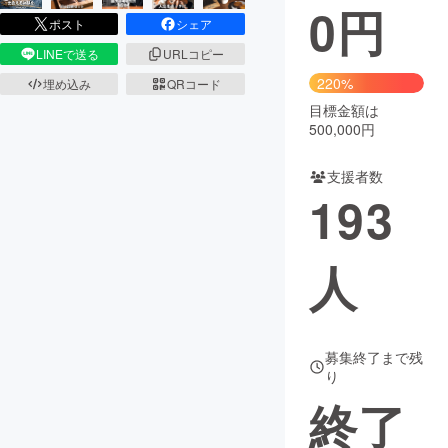
0
円
ポスト
シェア
LINEで送る
URLコピー
220%
埋め込み
QRコード
目標金額は
500,000円
支援者数
193
人
募集終了まで残
り
終了