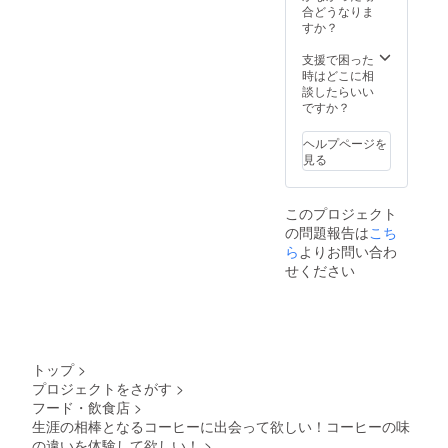
ラウド
合どうなりま
欄に記
ンライ
ファン
すか？
載くだ
ン淹れ
ディン
さい(カ
方講座
グ限定
支援で困った
タカナ
(5月中
のマグ
時はどこに相
で最大
旬の土
カップ
談したらいい
10文字
日お昼
に淹れ
ですか？
程度) ※
開催予
てお楽
定期便
定)や1
しみく
はお好
年分の
ヘルプページを
ださ
きな豆
定期便
見る
い。
を選べ
もセッ
ます(詳
トに！
しくは
※オリジ
このプロジェクト
リター
ナル
の問題報告は
こち
ンお届
パッ
ら
よりお問い合わ
け時に
ケージ
ご案内)
に購入
せください
者のお
名前以
外の文
字を刻
印した
い場合
トップ
>
は備考
プロジェクトをさがす
>
欄に記
フード・飲食店
>
載くだ
生涯の相棒となるコーヒーに出会って欲しい！コーヒーの味
さい(カ
の違いを体験して欲しい！
>
タカナ