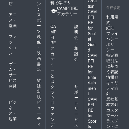
Crea
料で学ぼう
店
ン
tion
各種規定
CAMPFIRE
ジ
CAM
アカデミー
アニ
ス
利用規
PFI
メ・
ポ
約
RE
漫画
ー
CA
説
細則
for
ツ
MP
明
プライ
Soci
ファ
映
FI
会
バシー
al
ッ
像
RE
・
ポリ
Goo
ショ
・
ア
相
シー
d
ン
映
カ
談
特定商
CAM
画
デ
会
取引法
PFI
ゲー
書
ミ
に基づ
RE
ム・
籍
ー
く表記
for
サー
・
と
情報セ
Ente
ビス
雑
は
キュリ
rtain
開発
誌
ク
サ
ティ方
men
出
ラ
ポ
針
t
版
ウ
ー
反社基
CAM
ビジ
ビ
ド
ト
本方針
PFI
ネ
ュ
フ
サ
カスタ
RE
ス・
ー
ァ
ー
マーハ
for
起業
テ
ン
ビ
ラスメ
Spor
ィ
デ
ス
ントに
ts