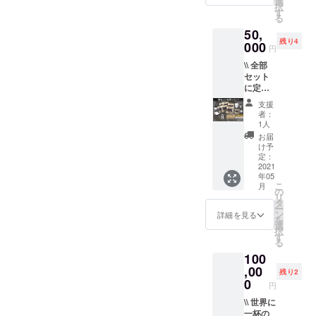
便】 あ
選
択
ますので愛情たっぷり。笑
フィル
なたの
真家たちが、どんな表情の
す
る
ター +
名前が
支援いただいた皆様にも早
ブラザーコーヒーを映し出
50,
ステッ
入った
残り4
カー +
000
オリジ
くお届けしたいですが、ク
円
してくれるのか？今からワ
マグ
ナル
\\ 全部
ラウドファンディング終了
カップ
パッ
クワクが止まりません。コ
セット
+ ハン
ケージ
までしばしお待ち下さい。
に定期
ドミル
豆をプ
ンテストに参加できるのは
便6ヶ月
+ 名前
レゼン
支援
フォトコンテストも一緒に
付き //
「しんやとよーへい」に既
入り
ト！
者：
【内
パッ
HARIO
1人
盛り上げていきましょう！
に所属しているメンバーの
容：好
ケージ
のハン
お届
み診断
よろしくお願いいたしま
豆(3杯
ドミル
け予
みですが、ブラザー(支援者)
セット
分) +
定：
もセッ
す！「しんやとよーへい」
(2回配
2021
2ヶ月分
トなの
のみなさまには大賞を選ぶ
年05
送) +
の定期
で、自
※2021年2月24日時点 公式
こ
月
コー
お手伝いをしてもらいたい
便 + 温
の
分で豆
リ
ヒー
度計付
タ
を挽く
HP instagram twitter
ー
と企画しておりますので、
フィル
きド
ン
ところ
詳細を見る
を
ター +
リップ
選
から楽
続報を楽しみにお待ちくだ
択
ステッ
ポット
す
しめま
る
カー +
+ ド
す！ク
さい！スケジュール3/2 撮影
100
マグ
リッ
ラウド
カップ
開始3/12 コンテスト実施
,00
パー＆
ファン
残り2
+ ハン
サー
0
ディン
円
3/17 大賞発表＊日程は予告
ドミル
バー +
グ限定
+ 名前
\\ 世界に
タイ
のマグ
なく変更する場合がござい
入り
一杯の
マー付