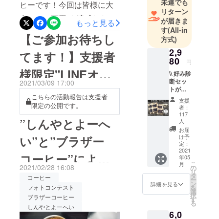
未達でも
ヒーです！今回は皆様に大
とうございます！既に多く
リターン
台の”100万円”を達成したこ
の方の投稿があり、Twitter
が届きま
もっと見る
す
(All-in
とを報告させていただきま
やInstagramで『ブラザー
【ご参加お待ちし
方式)
す。167人もの方に支援して
コーヒー』と調べるだけで
2,9
てます！】支援者
頂きこの数字を達成するこ
80
皆様の投稿が見れます！
円
様限定"LINEオー
とが出来ました！支援いた
\\ 好み診
Twitterで投稿を見たい方は
断セッ
2021/03/09 17:00
だいた皆様、本当に本当に
プンチャット"開
こちらInstagramで投稿を見
トが楽
こちらの活動報告は支援者
しめる //
ありがとうございます。そ
支援
たい方はこちら一部抜粋さ
【内
限定の公開です。
設のお知らせ
者：
容：好
して、100万円になる最後の
117
せていただきましたが、中
”しんやとよーへ
み診断
人
支援者の方は丁度100万円に
セット
には動画も作成している方
お届
(2回配
け予
い”と”ブラザー
なるように調整頂くという
もいます。皆様の投稿を見
送) + 簡
定：
2021
易ド
粋なはからいをして頂きま
コーヒー”による
ているだけでも本当に幸せ
年05
リッ
こ
月
2021/02/28 16:08
パー +
した。また、先日ご報告さ
の
になります。日常の中にブ
リ
フォトコンテスト
コー
タ
コーヒー
ー
せて頂きました、支援者様
ヒー
ン
詳細を見る
ラザーコーヒーが溶け込ん
フォトコンテスト
を
のサンプルの梱
フィル
選
限定のオープンチャットも
択
ブラザーコーヒー
でいることが写真で伝わっ
ター +
す
る
ステッ
しんやとよーへい
包はじめまし
開設しておりますので是非
てくることが本当に嬉しく
6,0
カー】