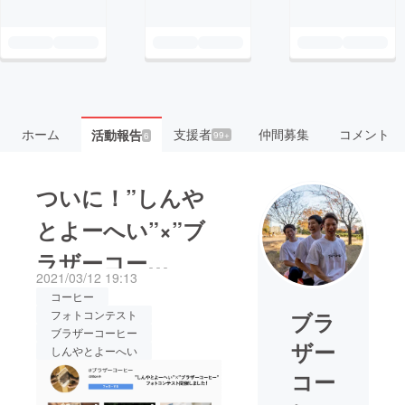
ホーム
支援者
仲間募集
コメント
活動報告
99+
6
ついに！”しんや
とよーへい”×”ブ
ラザーコー
2021/03/12 19:13
ヒー”のフォトコ
コーヒー
ブラ
フォトコンテスト
ンテスト開催！！
ブラザーコーヒー
ザー
しんやとよーへい
コー