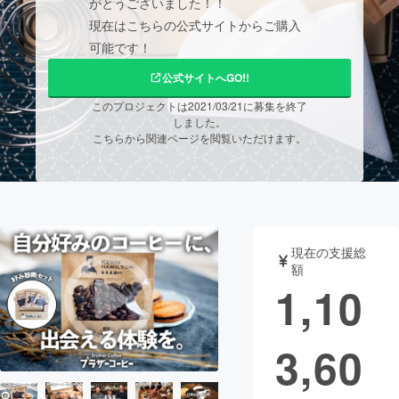
がとうございました！！
現在はこちらの公式サイトからご購入
まちづくり・地域活性化
可能です！
公式サイトへGO!!
CAMPFIRE for Social Good
CAMPFIRE Creation
このプロジェクトは2021/03/21に募集を終了
CAMPFIREふるさと納税
machi-ya
コミュニティ
しました。
こちらから関連ページを閲覧いただけます。
現在の支援総
額
1,10
3,60