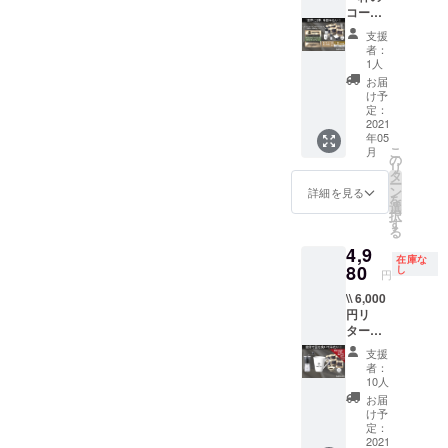
カップ
パッ
コー
きス
に淹れ
ます。しんやとよーへいと
ケージ
ヒーを
ケール
てお楽
支援
豆(3杯
お作り
は？高橋伸哉さん instagram
+ オン
しみく
者：
分) + 温
します //
ライン
ださ
1人
twitter (総フォロワー16万人
度計付
【内
淹れ方
い。更
お届
きド
容：好
講座チ
に1ヶ月
け予
超)澤村洋兵さん instagram
リップ
み診断
ケッ
定：
分の定
ポット
セット
2021
ト】 自
期便も
twitter (総フォロワー12万人
年05
+ ド
(2回配
宅で贅
セット
こ
月
リッ
送) +
超)「しんやとよーへい」
沢な
の
に。 ※
リ
パー＆
コー
コー
タ
オリジ
ー
は、2020年3月に誕生した
サー
ヒー
ヒーラ
ン
ナル
詳細を見る
を
バー +
フィル
イフを
選
パッ
フォトグラファー向けオン
択
タイ
ター +
楽しむ
す
ケージ
る
マー付
ステッ
ために
に購入
ラインコミュニティ。会員
4,9
きス
カー +
必要な
者のお
在庫な
ケール
マグ
数は422名
80
ものを
し
名前以
円
+ オン
カップ
全てお
外の文
で、”CAMPFIRE”（（株）
\\ 6,000
ライン
+ ハン
届けし
字を刻
円リ
淹れ方
ドミル
ます！
印した
CAMPFIRE）の「アート・
ターン
講座チ
+ 温度
好み診
い場合
の
ケット+
計付き
断セッ
は備考
写真」ジャンルの中でトッ
支援
17％OF
6ヶ月分
ドリッ
トはも
欄に記
者：
F // 【内
の定期
プポッ
プの会員数を誇るコミュニ
ちろ
10人
載くだ
容：好
便】 自
ト + ド
ん、
さい(カ
お届
ティです。※2021年2月24日
み診断
宅で贅
リッ
コー
け予
タカナ
セット
沢な
パー＆
定：
ヒー豆
で最大
時点 公式HP instagram
(2回配
2021
コー
サー
を提供