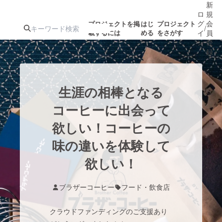
新
ロ
規
グ
会
プロジェクトを掲
はじ
プロジェクト
/
載するには
める
をさがす
イ
員
ン
登
録
人気のプロ
注目のリ
注目の新着プロ
募集終了が近いプ
もうすぐ公開
生涯の相棒となる
ジェクト
ターン
ジェクト
ロジェクト
されます
コーヒーに出会って
欲しい！コーヒーの
アート・写真
音楽
味の違いを体験して
テクノロジー・ガジェット
欲しい！
ゲーム・サ
映像・映画
書籍・雑誌
ブラザーコーヒー
フード・飲食店
クラウドファンディングのご支援あり
ビジネス・起業
チャレンジ