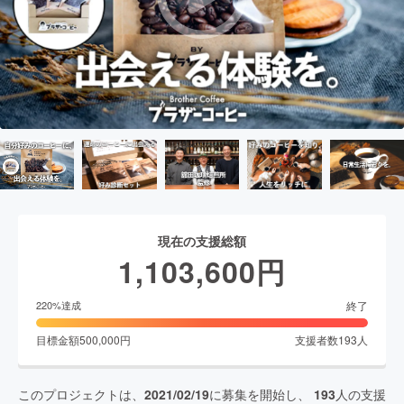
現在の支援総額
1,103,600
円
終了
220
%達成
目標金額
500,000
円
支援者数
193
人
このプロジェクトは、
2021/02/19
に募集を開始し、
193
人の支援