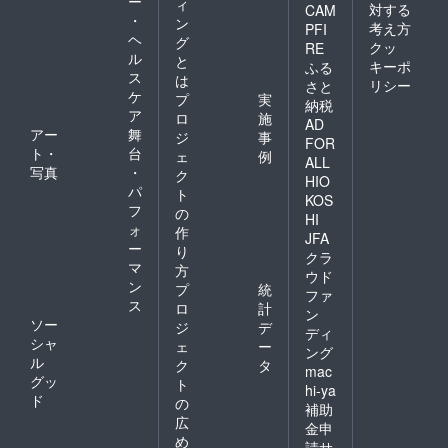
ー
ィ
対する
CAM
・
ン
考え方
PFI
ヘ
グ
クッ
RE
ル
と
キーポ
ふる
ス
は
リシー
さと
ケ
プ
実
納税
ア
ロ
施
AD
アー
舞
ジ
事
FOR
ト・
台
ェ
例
ALL
写真
・
ク
HIO
パ
ト
KOS
フ
の
HI
ォ
作
JFA
ー
り
クラ
マ
方
ウド
ン
プ
統
ファ
ス
ロ
計
ン
ソー
ジ
デ
ディ
シャ
ェ
ー
ング
ル
ク
タ
mac
グッ
ト
hi-ya
ド
の
補助
広
金申
め
請サ