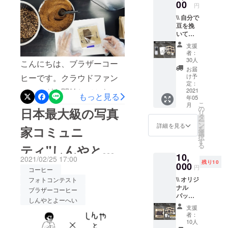
00
好み診
ご参加ください。我々が目
円
た！
思います。また、支援いた
断セッ
\\ 自分で
指す次なる目標は”150万
トをお
だいた皆様にはこのコンテ
豆を挽
届けす
円”です！まだまだ、我たち
いてみ
ストの優勝者を決めるお手
る基本
たい方
プラン
支援
の相棒をもっともっと増や
伝いをしていただきたいと
に //
です。
者：
【内
ハンド
30人
していきたいと思っており
こんにちは、ブラザーコー
思っております。そちらの
容：好
ドリッ
お届
み診断
ますので皆様にも引き続き
ヒーです。クラウドファン
プに必
け予
情報に関しては、以前活動
セット
定：
要な
サポートして頂けると嬉し
ディングを開始してから1週
(2回配
2021
報告であげましたブラザー
グッズ
もっと見る
年05
送) + 簡
が付い
いです！167人の相棒の皆
こ
間が経ちましたが、既に
月
コーヒーのオープンチャッ
易ド
の
ている
日本最大級の写真
リ
リッ
タ
ので、
様、感謝の気持ちと共にリ
917,240円と非常に多くの支
トでお伝えいたしますので
ー
パー +
ン
コー
詳細を見る
家コミュニ
を
コー
ターンをお送りするまで暫
選
援を頂いております！あり
ヒーを
ご参加お待ちしておりま
択
ヒー
す
淹れた
る
ティ"しんやと
しお待ち下さい。
がとうございます！ひとつ
フィル
す。※オープンチャット参加
ことが
10,
ター +
ない方
2021/02/25 17:00
の大台である1,000,000円ま
残り10
方法はこちら是非皆さん一
ステッ
よーへい"と"ブラ
000
でも気
円
コーヒー
カー +
軽に楽
であと一歩まで来ておりま
緒に盛り上げていきましょ
\\ オリジ
フォトコンテスト
マグ
しめま
ザーコーヒー"の
ナル
カップ
ブラザーコーヒー
すので引き続きサポートよ
す！
う！！よろしくお願いしま
パック
+ ハン
しんやとよーへい
コラボが実現！！
と定期
ろしくお願いいたします。
ドミ
す！
支援
便が
ル】
者：
さて、以前の活動報告で”し
セット
HARIO
10人