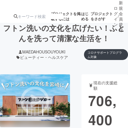
新
ロ
規
グ
会
プロジェクトを掲
はじ
プロジェクト
/
載するには
める
をさがす
イ
員
ン
登
フトン洗いの文化を広げたい！ふと
録
んを洗って清潔な生活を！
人気のプロ
注目のリ
注目の新着プロ
募集終了が近いプ
もうすぐ公開
MAEDAHOUSOUYOUKI
コロナサポートプログラ
ジェクト
ターン
ジェクト
ロジェクト
されます
ビューティー・ヘルスケア
ム対象
アート・写真
音楽
現在の支援総
額
テクノロジー・ガジェット
ゲーム・サ
706,
映像・映画
書籍・雑誌
400
ビジネス・起業
チャレンジ