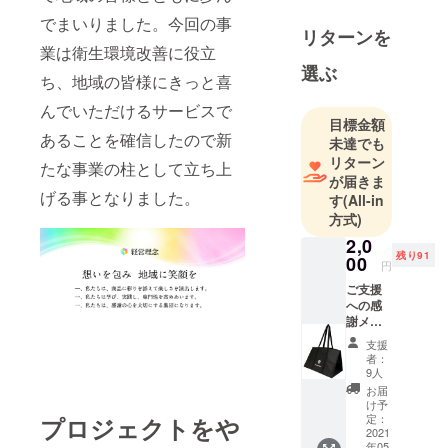
でまいりました。今回の事
リターンを
業は衛生環境改善に役立
選ぶ
ち、地域の皆様にきっと喜
んでいただけるサービスで
目標金額
あることを確信したので新
未達でも
リターン
たな事業の柱として立ち上
が届きま
げる事となりました。
す
(All-in
方式)
2,0
残り91
00
円
ご支援
への感
謝メー
ル ふと
支援
ん巻き
者：
のジ
9人
ローオ
お届
リジナ
け予
ルラン
定：
プロジェクトをや
ドリー
2021
年05