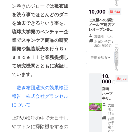
ドにさ
す
る
ン巻きのジローでは
敷布団
らに
２，１
10,000
円
残り22
を洗う事でほとんどのダニ
００円
分のプ
ご支援への感謝
を除去できる
という事を、
リペイ
メール 宮崎店プ
ドカー
レオープン参加
琉球大学発のベンチャー企
ドを提
プレオープンの
支援者：8人
供！
際にご入場とコ
業でスキンケア商品の研究
お届け予定：
インランドリー
こ
2021年05月
開発や製造販売を行うＧｒ
の
のご利用が可能
リ
タ
です。 オープン
ー
ａｎｃｅｌｌと業務提携し
ン
当日は混雑が予
詳細を見る
を
選
想されますの
択
て研究機関とともに実証
し
す
で、その前にプ
る
レオープンにご
ています。
10,
招待させていた
残り33
000
だきます。混雑
円
の無いより快適
敷き布団選択の効果検証
宮崎
なご利用が出来
ハーブ
報告 株式会社グランセル
るようにご案内
牛サー
させていただき
ロイン
について
ます。 宮崎店プ
支援
ステー
リペイドカード
者：
キ 200
17人
8,000円 20％お
上記の検証の中で天日干し
ｇ×2枚
得な9,600円分の
お届
（写真
け予
プリペイドカー
やフトンに掃除機をするの
はイ
定：
ドです。 ※プリ
メージ
2021