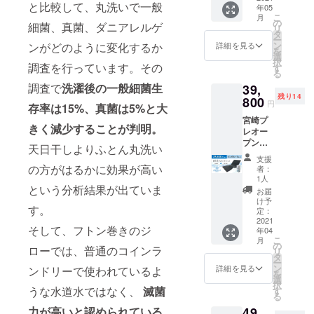
ペイドカードは
と比較して、丸洗いで一般
年05
です）
宮崎店のみご利
こ
月
の
用いただけま
細菌、真菌、ダニアレルゲ
リ
タ
す。
ー
ン
ンがどのように変化するか
詳細を見る
を
選
択
調査を行っています。その
す
る
調査で
洗濯後の一般細菌生
39,
残り14
800
円
存率は15%、真菌は5%と大
宮崎プ
きく減少することが判明。
レオー
プン参
天日干しよりふとん丸洗い
加 宮崎
支援
店プリ
の方がはるかに効果が高い
者：
ペイド
1人
カード
という分析結果が出ていま
お届
2,000円
け予
す。
(2,100
定：
円分）
2021
そして、フトン巻きのジ
年04
「アラ
こ
月
エルー
の
ローでは、普通のコインラ
リ
ノ」シ
タ
ー
ングル
ン
詳細を見る
ンドリーで使われているよ
を
サイズ
選
択
のセッ
うな水道水ではなく、
滅菌
す
る
ト ※ リ
力が高いと認められている
49,
ターン