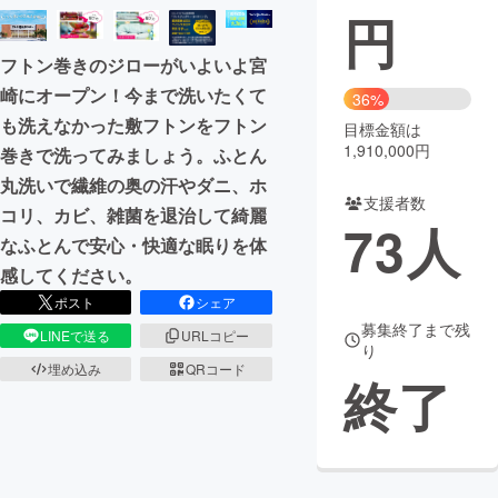
円
まちづくり・地域活性化
フトン巻きのジローがいよいよ宮
崎にオープン！今まで洗いたくて
36%
CAMPFIRE for Social Good
CAMPFIRE Creation
も洗えなかった敷フトンをフトン
目標金額は
CAMPFIREふるさと納税
machi-ya
コミュニティ
1,910,000円
巻きで洗ってみましょう。ふとん
丸洗いで繊維の奥の汗やダニ、ホ
支援者数
コリ、カビ、雑菌を退治して綺麗
73
人
なふとんで安心・快適な眠りを体
感してください。
ポスト
シェア
募集終了まで残
LINEで送る
URLコピー
り
埋め込み
QRコード
終了