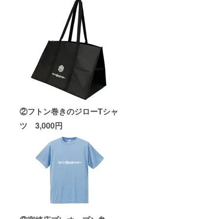
②
フ
トン巻きのジローTシャ
ツ 3,000円