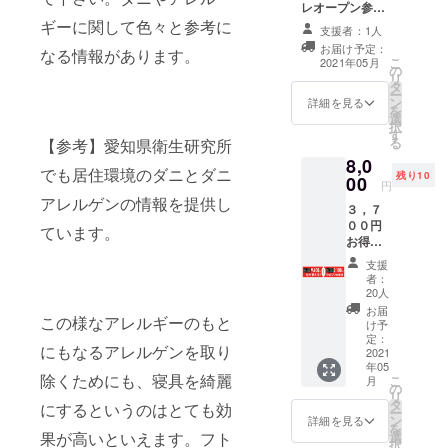
ドカー
レオープン参加
ドを提
プレオープンの
ギーに関して色々と参考に
支援者：1人
供！
際にご入場とコ
お届け予定：
なる情報があります。
インランドリー
こ
2021年05月
の
のご利用が可能
リ
タ
です。 オープン
ー
ン
当日は混雑が予
詳細を見る
を
選
想されますの
択
す
で、その前にプ
る
【参考】愛知県衛生研究所
レオープンにご
8,0
招待させていた
でも居住環境のダニとダニ
残り10
00
だきます。混雑
円
の無いより快適
アレルゲンの情報を提供し
３，７
なご利用が出来
００円
ています。
るようにご案内
お得な
させていただき
プラチ
ます。 宮崎店プ
支援
ナプリ
リペイドカード
者：
ペイド
20人
5,000円 10％お
カード
得な5,500円分の
お届
この様なアレルギーのもと
８，０
け予
プリペイドカー
００円
定：
ドです。 ※プリ
にもなるアレルゲンを取り
で９，
2021
ペイドカードは
年05
６００
宮崎店のみご利
除くためにも、寝具を綺麗
こ
月
円分使
の
用いただけま
リ
えるプ
タ
にするというのはとても効
す。
ー
リペイ
ン
詳細を見る
を
ドカー
果が高いといえます。フト
選
択