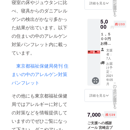
ー
寝室の床やジュウタンに比
ン
当日は混雑が予
詳細を見る
リペイドカード
を
選
想されますの
です。 ※プリペ
べ、寝具からのダニアレル
択
す
で、その前にプ
イドカードは宮
る
レオープンにご
崎店のみご利用
ゲンの検出がかなり多かっ
5,0
招待させていた
いただけます。
残り33
00
だきます。混雑
た結果が出ています。以下
円
の無いより快適
１，５
の住まいの中のアレルゲン
なご利用が出来
００円
るようにご案内
お得な
対策パンフレット内に載っ
させていただき
ゴール
ます。 お任せ洗
支援
ています。
ドプリ
いサービス提供
者：
ペイド
7人
プレオープン当
カード
日にお任せ洗い
お届
東京都福祉保健局発刊 住
５，０
け予
のサービス料金
００円
定：
1000円分を提供
まいの中のアレルゲン対策
で５，
2021
させていただき
年05
５００
パンフレット
ます。
こ
月
円分使
の
リ
えるプ
タ
ー
リペイ
その他にも東京都福祉保健
ン
詳細を見る
を
ドカー
選
択
局ではアレルギーに対して
ドにさ
す
る
らに
の対策などを情報提供して
１，０
7,000
円
残り29
００円
いますのでぜひご覧になっ
分のプ
ご支援への感謝
リペイ
メール 宮崎店プ
て下さい。ダニやアレル