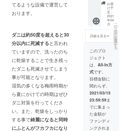
カード
なって
てるような設備で運営して
お届
5,000円
おりま
け予
(5,500
す。
定：
おります。
円分）
2021
年04
「アラ
こ
月
エルー
の
リ
ノ」ダ
タ
ー
ダニは約50度を超えると30
ブルサ
ン
詳細を見る
を
イズの
選
分以内に死滅する
と言われ
択
セット
す
る
※ リ
このプロ
ていますので、洗ったのち
ターン
ジェクト
価格は
に乾燥することで生き残っ
消費税
は、
All-In方
込みの
たダニも死滅させてしまう
式
です。
金額で
事が可能となります。
す。 ※
目標金額に
送料は
湿気の多くなる梅雨時期か
関わらず、
無料と
なって
2021/03/15
ら夏にかけての時期はぜひ
おりま
23:59:59
ま
す。
ダニ対策を行ってくださ
でに集まっ
い。また、乾燥をしっかり
た金額が
する事で
綺麗になると同時
ファンディ
にふとんがフカフカになり
ングされま