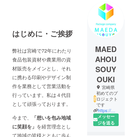
はじめに・ご挨拶
MAED
弊社は宮崎で72年にわたり
AHOU
食品包装資材や農業用の資
SOUY
材販売をメインとし、それ
に携わる印刷やデザイン制
OUKI
作を業務として営業活動を
宮崎県
初めてのプ
行っています。私は４代目
ロジェクト
として頑張っております。
です
https://maedahousou.com/
メッセー
今まで、
「想いを包み地域
ジを送る
に笑顔を」
を経営理念とし
て地域の皆様とともに歩ん