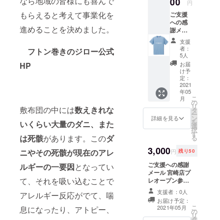
なら地域の皆様にも喜んで
00
円
のプリ
もらえると考えて事業化を
ご支援
ペイド
への感
カード
進めることを決めました。
謝メー
を提
ル ふと
供！
支援
ん巻き
者：
フトン巻きのジロー公式
のジ
5人
ローオ
お届
HP
リジナ
け予
ルTシャ
定：
ツ ※デ
2021
年05
ザイ
こ
月
ン・仕
の
リ
様は変
敷布団の中には
数えきれな
タ
ー
更にな
ン
詳細を見る
を
いくらい大量のダニ、また
る可能
選
択
性もご
す
は死骸
があります。この
ダ
る
ざいま
す。ご
3,000
ニやその死骸が現在のアレ
円
残り50
了承く
ださ
ご支援への感謝
ルギーの一要因
となってい
い。
メール 宮崎店プ
て、それを吸い込むことで
レオープン参加
プレオープンの
支援者：0人
アレルギー反応がでて、喘
際にご入場とコ
お届け予定：
インランドリー
こ
2021年05月
息になったり、アトピー、
の
のご利用が可能
リ
タ
です。 オープン