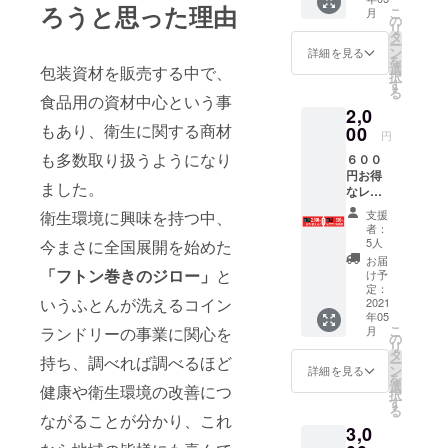
バッグ
ろうと思った理由
こ
月
サイ
の
リ
ズ 幅
タ
ー
550mm
ン
詳細を見る
を
×長さ
選
包装資材を販売する中で、
択
370mm
す
る
×マチ
食品用の資材中心という事
2,0
350mm
もあり、衛生に関する商材
※デザイ
00
円
ン・仕
も多数取り扱うようになり
６００
様は変
円お得
更にな
ました。
なレ
る可能
ギュ
性もご
支援
衛生環境に興味を持つ中、
ラープ
ざいま
者：
リペイ
す。ご
5人
今まさに全国展開を始めた
ドカー
了承く
お届
ド ２，
ださ
「フトン巻きのジロー」
と
け予
０００
い。
定：
いうふとんが洗えるコイン
円で
2021
年05
２，１
こ
月
ランドリーの事業に関心を
００円
の
リ
分使え
タ
持ち、調べれば調べるほど
ー
るプリ
ン
詳細を見る
を
ペイド
選
健康や衛生環境の改善につ
択
カード
す
る
にさら
ながることが分かり、これ
3,0
に５０
０円分