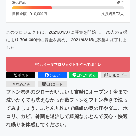
終了
36
%達成
目標金額
1,910,000
円
支援者数
73
人
このプロジェクトは、
2021/01/07
に募集を開始し、
73
人の支援
により
706,400
円の資金を集め、
2021/03/15
に募集を終了しま
した
もう一度プロジェクトをやってほしい
ポスト
シェア
LINEで送る
URLコピー
埋め込み
QRコード
フトン巻きのジローがいよいよ宮崎にオープン！今まで
洗いたくても洗えなかった敷フトンをフトン巻きで洗っ
てみましょう。ふとん丸洗いで繊維の奥の汗やダニ、ホ
コリ、カビ、雑菌を退治して綺麗なふとんで安心・快適
な眠りを体感してください。