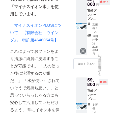
残り14
価格は
800
円
「マイナスイオン水」を使
消費税
宮崎プ
込みの
用しています。
レオー
金額で
プン参
す。 ※
加 宮崎
送料は
マイナスイオンPLUSにつ
支援
店プリ
無料と
者：
ペイド
なって
1人
いて 【有限会社 ウイン
カード
おりま
お届
2,000円
ダム 特許第4646054号】
す。
け予
(2,100
定：
円分）
2021
年04
これによっておフトンをよ
「アラ
こ
月
エルー
の
リ
り清潔に綺麗に洗濯するこ
ノ」セ
タ
ー
ミダブ
ン
詳細を見る
とが可能です。 「人の使っ
を
ルサイ
選
択
ズの
す
た後に洗濯するのが嫌
る
セット
59,
※ リ
だ。」 「水が使い回されて
残り9
ターン
800
円
いそうで気持ち悪い。」と
価格は
宮崎プ
消費税
思っていらっしゃる方にも
レオー
込みの
プン参
金額で
安心して活用していただけ
加 宮崎
す。 ※
支援
店プリ
送料は
者：
るよう、 常にイオン水を保
ペイド
無料と
1人