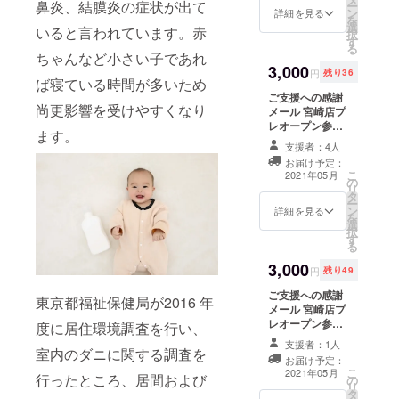
鼻炎、結膜炎の症状が出て
ー
ン
当日は混雑が予
詳細を見る
を
選
想されますの
いると言われています。赤
択
す
で、その前にプ
る
レオープンにご
ちゃんなど小さい子であれ
3,000
招待させていた
円
残り36
ば寝ている時間が多いため
だきます。混雑
ご支援への感謝
の無いより快適
尚更影響を受けやすくなり
メール 宮崎店プ
なご利用が出来
レオープン参加
るようにご案内
ます。
プレオープンの
させていただき
支援者：4人
際にご入場とコ
ます。
お届け予定：
インランドリー
こ
2021年05月
の
のご利用が可能
リ
タ
です。 オープン
ー
ン
当日は混雑が予
詳細を見る
を
選
想されますの
択
す
で、その前にプ
る
レオープンにご
3,000
招待させていた
円
残り49
だきます。混雑
ご支援への感謝
の無いより快適
東京都福祉保健局が2016 年
メール 宮崎店プ
なご利用が出来
レオープン参加
るようにご案内
度に居住環境調査を行い、
プレオープンの
させていただき
支援者：1人
室内のダニに関する調査を
際にご入場とコ
ます。 宮崎店プ
お届け予定：
インランドリー
リペイドカード
こ
2021年05月
行ったところ、居間および
の
のご利用が可能
2,000円 5％お得
リ
タ
です。 オープン
な2,100円分のプ