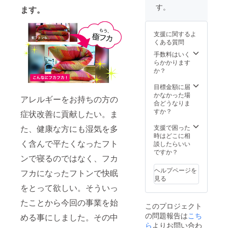
す。
ます。
支援に関するよ
くある質問
手数料はいく
らかかります
か？
目標金額に届
かなかった場
アレルギーをお持ちの方の
合どうなりま
すか？
症状改善に貢献したい。ま
支援で困った
た、健康な方にも湿気を多
時はどこに相
く含んで平たくなったフト
談したらいい
ですか？
ンで寝るのではなく、フカ
ヘルプページを
フカになったフトンで快眠
見る
をとって欲しい。そういっ
たことから今回の事業を始
このプロジェクト
の問題報告は
こち
める事にしました。その中
ら
よりお問い合わ