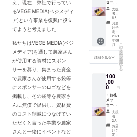
え、現在、弊社で行ってい
セージ
・西日
支援
るVEGE MEDIA(ベジメディ
本新聞
者：
へ支援
5人
ア)という事業を復興に役立
名掲
お届
載 中
け予
てようと考えました
サイズ
定：
個人名
2021
年08
掲載
私たちはVEGE MEDIA(ベジ
こ
月
(新聞郵
の
リ
送が必
メディア)を通して農家さん
タ
ー
要ない
ン
詳細を見る
を
が使用する資材にスポン
場合は
選
択
ご連絡
す
サーを募り、集まった資金
る
くださ
100
い)(掲載
で農家さんが使用する袋等
名は個
,00
人名の
0
にスポンサーのロゴなどを
円
みとな
ります)
・お礼
掲載し、その袋等を農家さ
掲載日4
メッ
んに無償で提供し、資材費
月予定
セージ
・お野
・西日
支援
のコスト削減につなげてい
菜・フ
本新聞
者：
ルーツ
へ支援
2人
ただくと言った事業や農家
セッ
名掲載
お届
ト １
大サ
け予
さんと一緒にイベントなど
回 ※１
イズ個
定：