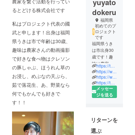
yuyato
農家を繋ぐ活動を行ってい
るとどける株式会社です
dokeru
福岡県
私はプロジェクト代表の國
初めてのプ
ロジェクト
武と申します！出身は福岡
です
県うきは市で年齢は30歳、
福岡県うき
趣味は農家さんの動画撮影
は市出身30
歳です！趣
で好きな食べ物はクレソン
味は農家さ
https://todokeru.co.jp
の豚しゃぶ、ほうれん草の
んの動画撮
https://www.facebook.com/profile.php?id=100004955314055
お浸し、めぶなの天ぷら、
影で好きな
https://www.instagram.com/todokeru.inc/
https://twitter.com/AGRIESofficial
食べ物は野
茹で落花生、あ、野菜なら
メッセー
菜なら全て
何でもかんでも好きで
ジを送る
す！！
リターンを
選ぶ