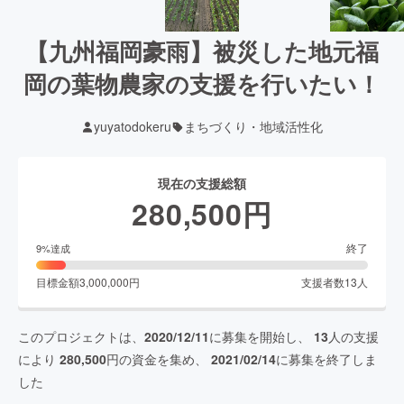
【九州福岡豪雨】被災した地元福
岡の葉物農家の支援を行いたい！
yuyatodokeru
まちづくり・地域活性化
現在の支援総額
280,500
円
終了
9
%達成
目標金額
3,000,000
円
支援者数
13
人
このプロジェクトは、
2020/12/11
に募集を開始し、
13
人の支援
により
280,500
円の資金を集め、
2021/02/14
に募集を終了しま
した