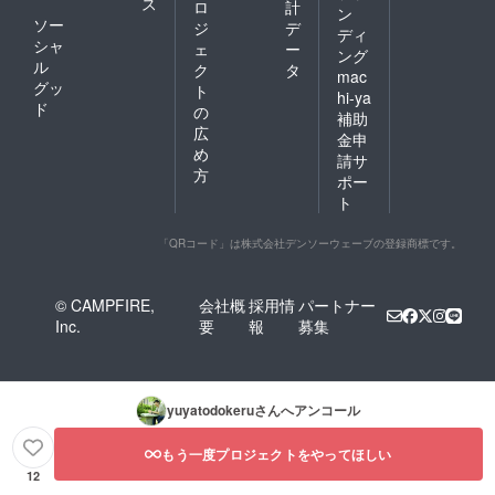
ス
ロ
計
ン
ソー
ジ
デ
ディ
シャ
ェ
ー
ング
ル
ク
タ
mac
グッ
ト
hi-ya
ド
の
補助
広
金申
め
請サ
方
ポー
ト
「QRコード」は株式会社デンソーウェーブの登録商標です。
© CAMPFIRE,
会社概
採用情
パートナー
Inc.
要
報
募集
yuyatodokeru
さんへアンコール
もう一度プロジェクトをやってほしい
12