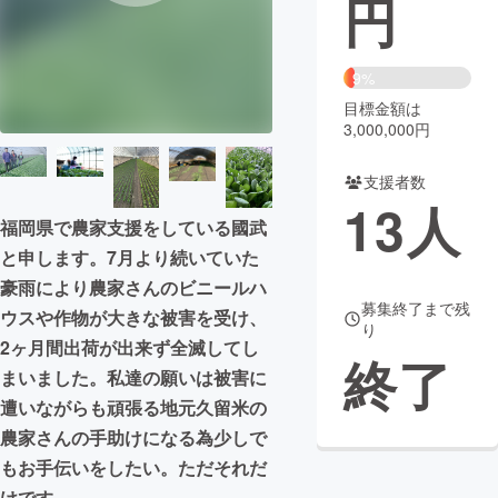
円
まちづくり・地域活性化
9%
目標金額は
CAMPFIRE for Social Good
CAMPFIRE Creation
3,000,000円
CAMPFIREふるさと納税
machi-ya
コミュニティ
支援者数
13
人
福岡県で農家支援をしている國武
と申します。7月より続いていた
豪雨により農家さんのビニールハ
募集終了まで残
ウスや作物が大きな被害を受け、
り
2ヶ月間出荷が出来ず全滅してし
終了
まいました。私達の願いは被害に
遭いながらも頑張る地元久留米の
農家さんの手助けになる為少しで
もお手伝いをしたい。ただそれだ
けです。