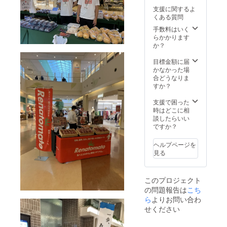
桃 ブ
支援に関するよ
ドウ
くある質問
梨
手数料はいく
らかかります
か？
目標金額に届
かなかった場
合どうなりま
すか？
支援で困った
時はどこに相
談したらいい
ですか？
ヘルプページを
見る
このプロジェクト
の問題報告は
こち
ら
よりお問い合わ
せください