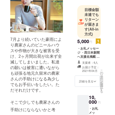
目標金額
未達でも
リターン
が届きま
す
(All-in
方式)
7月より続いていた豪雨によ
5,000
円
り農家さんのビニールハウ
・お礼メッセー
スや作物が大きな被害を受
ジ ・西日本新聞
へ支援名掲載 小
け、2ヶ月間出荷が出来ず全
サイズ個人名掲
滅してしまいました。私達
支援者：6人
載 (新聞郵送が
お届け予定：
の願いは被害に遭いながら
必要ない場合は
こ
2021年04月
の
ご連絡ください)
も頑張る地元久留米の農家
リ
タ
(掲載名は個人名
ー
さんの手助けになる為少し
ン
のみとなります)
詳細を見る
を
でもお手伝いをしたい。た
選
掲載日4月予定
択
す
だそれだけです。
る
10,
000
そこで少しでも農家さんの
円
・お礼
手助けにならないかと考
メッ