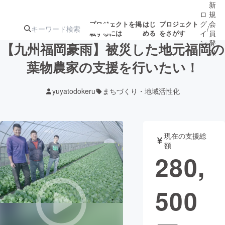
新
ロ
規
グ
会
プロジェクトを掲
はじ
プロジェクト
/
載するには
める
をさがす
イ
員
ン
登
【九州福岡豪雨】被災した地元福岡の
録
葉物農家の支援を行いたい！
人気のプロ
注目のリ
注目の新着プロ
募集終了が近いプ
もうすぐ公開
yuyatodokeru
まちづくり・地域活性化
ジェクト
ターン
ジェクト
ロジェクト
されます
アート・写真
音楽
現在の支援総
額
280,
テクノロジー・ガジェット
ゲーム・サ
500
映像・映画
書籍・雑誌
ビジネス・起業
チャレンジ