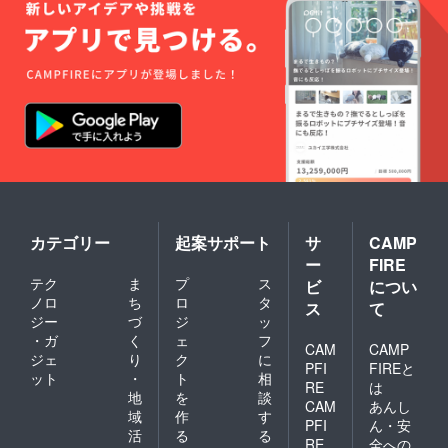
カテゴリー
起案サポート
サ
CAMP
ー
FIRE
テク
ま
プ
ス
ビ
につい
ノロ
ち
ロ
タ
ス
て
ジー
づ
ジ
ッ
・ガ
く
ェ
フ
CAM
CAMP
ジェ
り
ク
に
PFI
FIREと
ット
・
ト
相
RE
は
地
を
談
CAM
あんし
域
作
す
PFI
ん・安
活
る
る
RE
全への