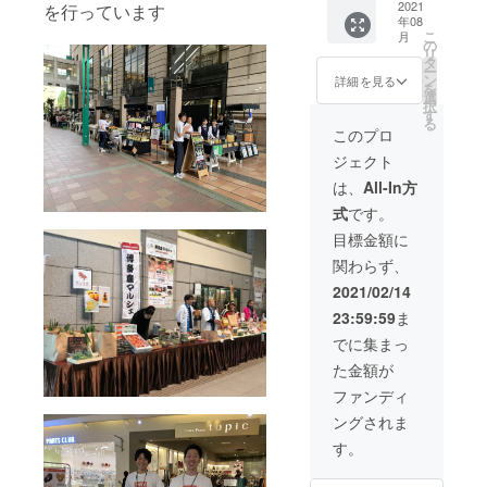
ケース
人名掲
2021
を行っています
年08
約4キ
載 (新
こ
月
ロ
聞郵送
の
リ
桃 ブ
が必要
タ
ー
ドウ
ない場
ン
詳細を見る
を
梨
合はご
選
択
連絡く
す
る
ださい)
このプロ
(掲載名
ジェクト
は個人
名のみ
は、
All-In方
となり
式
です。
ます) 掲
載日4月
目標金額に
予定 ・
関わらず、
お野
菜・特
2021/02/14
選フ
23:59:59
ま
ルーツ
セッ
でに集まっ
ト 3
た金額が
回 （8
月・9
ファンディ
月・10
ングされま
月） ※
１ケー
す。
ス約6キ
ロ