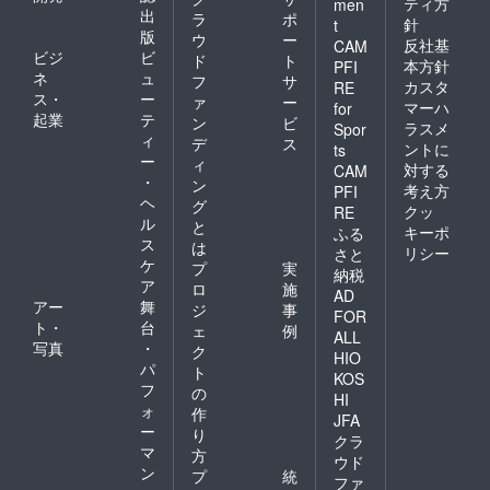
ティ方
men
出
ラ
ポ
針
t
版
ウ
ー
反社基
CAM
ビジ
ビ
ド
ト
本方針
PFI
ネ
ュ
フ
サ
カスタ
RE
ス・
ー
ァ
ー
マーハ
for
起業
テ
ン
ビ
ラスメ
Spor
ィ
デ
ス
ントに
ts
ー
ィ
対する
CAM
・
ン
考え方
PFI
ヘ
グ
クッ
RE
ル
と
キーポ
ふる
ス
は
リシー
さと
ケ
プ
実
納税
ア
ロ
施
AD
アー
舞
ジ
事
FOR
ト・
台
ェ
例
ALL
写真
・
ク
HIO
パ
ト
KOS
フ
の
HI
ォ
作
JFA
ー
り
クラ
マ
方
ウド
ン
プ
統
ファ