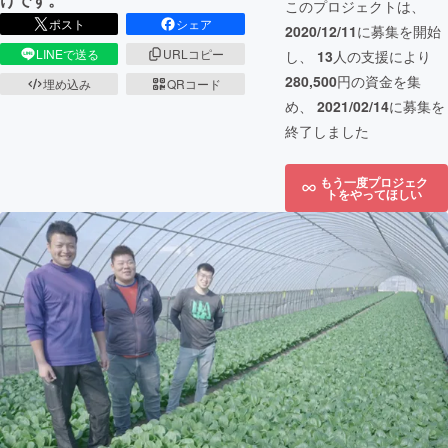
このプロジェクトは、
ポスト
シェア
2020/12/11
に募集を開始
LINEで送る
URLコピー
し、
13
人の支援により
280,500
円の資金を集
埋め込み
QRコード
め、
2021/02/14
に募集を
終了しました
もう一度プロジェク
トをやってほしい