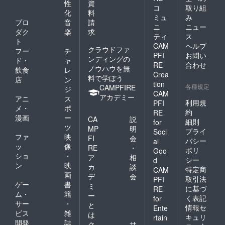
性
資
コ
取り組
化
料
ミュ
み
プロ
音
請
ニ
ニュー
ダク
楽
求
ティ
ス
ト
CAM
ヘルプ
クラウドファ
フー
チ
PFI
お問い
ンディングの
ド・
ャ
RE
合わせ
ノウハウを無
飲食
レ
Crea
料で学ぼう
店
ン
tion
各種規定
CAMPFIRE
ジ
CAM
アカデミー
アニ
ス
利用規
PFI
メ・
ポ
約
RE
漫画
ー
CA
説
細則
for
ツ
MP
明
プライ
Soci
ファ
映
FI
会
バシー
al
ッ
像
RE
・
ポリ
Goo
ショ
・
ア
相
シー
d
ン
映
カ
談
特定商
CAM
画
デ
会
取引法
PFI
ゲー
書
ミ
に基づ
RE
ム・
籍
ー
く表記
for
サー
・
と
情報セ
Ente
ビス
雑
は
キュリ
rtain
開発
誌
ク
サ