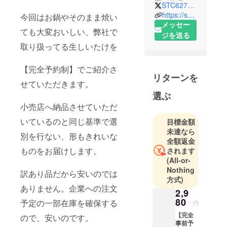
国、台湾の
STC62735122
お取引先様
https://shotatsu.co.jp/company/
今回はお鍋やそのまま焼い
を中心に農
メッセー
ても大変おいしい、弊社で
産物の輸出
ジを送る
取り扱ってる生しいたけを
入業務を実
施
【完全予約制】でご紹介さ
日本国内に
リターンを
おいて、野
せていただきます。
菜・果物の
選ぶ
仲卸業務を
小売店へ納品させていただ
実施
いているのと同じ基準で選
目標金額
未達なら
別を行ない、形もきれいな
千葉県の船
全額返金
橋にて設立
ものをお届けします。
されます
現在は東京
(All-or-
中央区に本
Nothing
訳あり品だから安いのでは
方式)
社を置く
ありません。企業への注文
国内外の野
2,9
80
予定の一部在庫を確保する
菜を幅広く
円
取り扱い、
【完全
ので、安いのです。
事前予
関東を中心