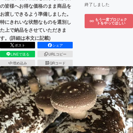
終了しました
の皆様へお得な価格のまま商品を
お渡しできるよう準備しました。
もう一度プロジェク
特にきれいな状態なものを選別し
トをやってほしい
た上で納品をさせていただきま
す。(詳細は本文に記載)
ポスト
シェア
LINEで送る
URLコピー
埋め込み
QRコード