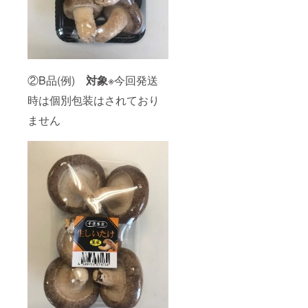
②B品(例)
対象
※今回発送
時は個別包装はされており
ません