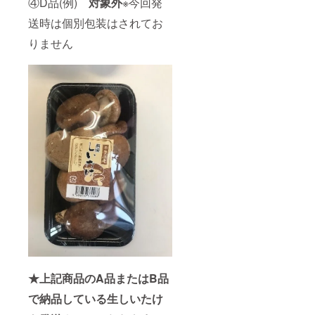
④D品(例)
対象外
※今回発
送時は個別包装はされてお
りません
★上記商品のA品またはB品
で納品している生しいたけ