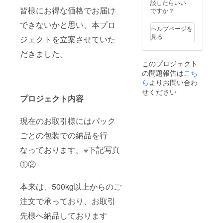
文にな
談したらいい
皆様にお得な価格でお届け
ります
ですか？
ので、
できないかと思い、本プロ
ご購入
ヘルプページを
者の希
見る
ジェクトを立案させていた
望の日
にちで
だきました。
お届け
このプロジェクト
手配を
の問題報告は
こち
させて
いただ
ら
よりお問い合わ
きま
せください
す。(配
プロジェクト内容
送の遅
延、緊
現在のお取引様にはパック
急時を
除く)
ごとの包装での納品を行
なっております。※下記写真
①②
本来は、500kg以上からのご
注文で承っており、お取引
先様へ納品しております