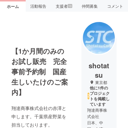
活動報告
支援者
仲間募集
コメント
ホーム
10
【1か月間のみの
お試し販売 完全
shotat
事前予約制 国産
su
生しいたけのご案
東京都
他に1件の
内】
プロジェク
トを掲載し
ています
翔達商事株式会社の赤澤と
翔達商事株
申します。千葉県産野菜を
式会社
日本、中
担当しております。