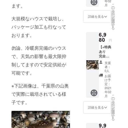
年02
なもの
め弊社
ます。
こ
月
をお届
候補日
の
リ
けした
より要
タ
ー
いの
相談 (１
ン
詳細を見る
大規模なハウスで栽培し、
を
で、事
月・２
選
択
前に連
月・３
す
パッケージ加工も行なって
る
絡を取
月中に
6,9
らせて
おります。
事前相
いただ
80
談の上
円
き、弊
発送予
【+特典
勿論、冷暖房完備のハウス
社発送
定)
あり
候補日
で、天気の影響も最大限抑
完全事
から希
前予
望送付
支援
制してますので安定供給が
約 B品
日を選
者：
以上
んでい
0人
可能です。
納品日
ただき
お届
指定可
ます。
け予
能】 生
少量発
定：
※下記画像は、千葉県の山奥
しいた
2021
送のた
年02
け 3kg
で実際に栽培されている様
め弊社
こ
月
の送付
候補日
の
リ
子です。
★プラ
より要
タ
ー
ス特
相談 (１
ン
詳細を見る
を
典 半
月・２
選
択
年間の
月・３
す
る
今回価
月中に
9,9
格での
事前相