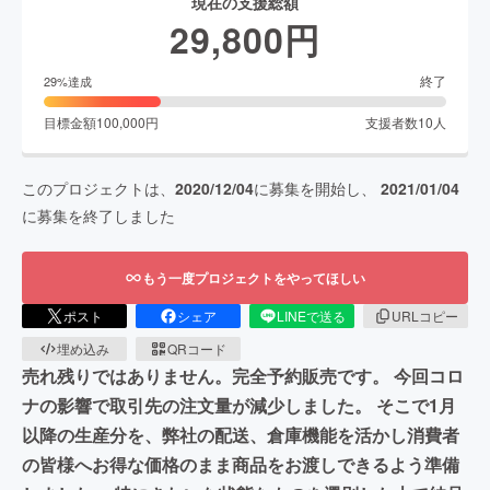
現在の支援総額
29,800
円
終了
29
%達成
目標金額
100,000
円
支援者数
10
人
このプロジェクトは、
2020/12/04
に募集を開始し、
2021/01/04
に募集を終了しました
もう一度プロジェクトをやってほしい
ポスト
シェア
LINEで送る
URLコピー
埋め込み
QRコード
売れ残りではありません。完全予約販売です。 今回コロ
ナの影響で取引先の注文量が減少しました。 そこで1月
以降の生産分を、弊社の配送、倉庫機能を活かし消費者
の皆様へお得な価格のまま商品をお渡しできるよう準備