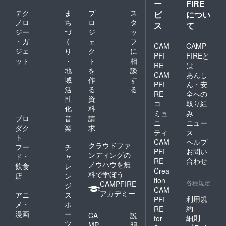
ー
FIRE
テク
ま
プ
ス
ビ
につい
ノロ
ち
ロ
タ
ス
て
ジー
づ
ジ
ッ
・ガ
く
ェ
フ
CAM
CAMP
ジェ
り
ク
に
PFI
FIREと
ット
・
ト
相
RE
は
地
を
談
CAM
あんし
域
作
す
PFI
ん・安
活
る
る
RE
全への
性
資
コ
取り組
化
料
ミュ
み
プロ
音
請
ニ
ニュー
ダク
楽
求
ティ
ス
ト
CAM
ヘルプ
クラウドファ
フー
チ
PFI
お問い
ンディングの
ド・
ャ
RE
合わせ
ノウハウを無
飲食
レ
Crea
料で学ぼう
店
ン
tion
各種規定
CAMPFIRE
ジ
CAM
アカデミー
アニ
ス
利用規
PFI
メ・
ポ
約
RE
漫画
ー
CA
説
細則
for
ツ
MP
明