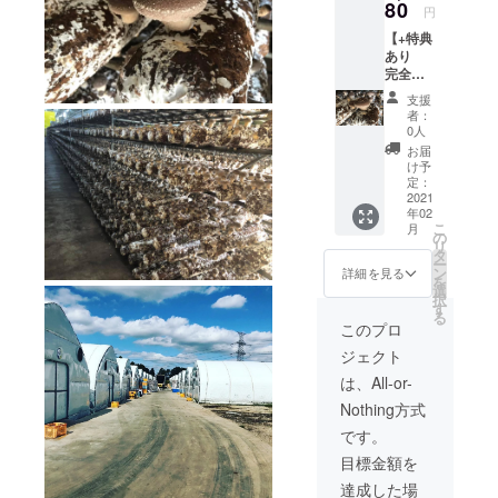
生しい
80
談の上
円
たけ買
発送予
【+特典
取権 (ご
定)
あり
希望の
完全事
方は価
前予
格交渉
支援
約 B品
が行わ
者：
以上
れる半
0人
納品日
年後ま
お届
指定可
で、今
け予
能】 生
回記載
定：
しいた
2021
価格で
年02
け 6kg
販売い
こ
月
の発送
たしま
の
リ
★プラ
す) ★可
タ
ー
ス特
能な限
ン
詳細を見る
を
典 半
り新鮮
選
択
年間の
なもの
す
る
今回価
をお届
このプロ
格での
けした
ジェクト
生しい
いの
たけ買
で、事
は、All-or-
取権 (ご
前に連
Nothing方式
希望の
絡を取
方は価
らせて
です。
格交渉
いただ
目標金額を
が行わ
き、 １
れる半
～３月
達成した場