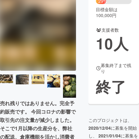
29%
目標金額は
まちづくり・地域活性化
100,000円
支援者数
CAMPFIRE for Social Good
CAMPFIRE Creation
10
人
CAMPFIREふるさと納税
machi-ya
コミュニティ
募集終了まで残
り
終了
売れ残りではありません。完全予
約販売です。 今回コロナの影響で
取引先の注文量が減少しました。
このプロジェクトは、
そこで1月以降の生産分を、弊社
2020/12/04
に募集を開始
し、
2021/01/04
に募集を
の配送、倉庫機能を活かし消費者