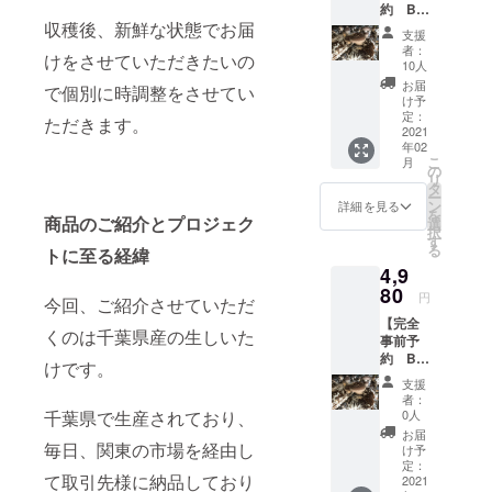
約 B品
とした取引
収穫後、新鮮な状態でお届
以上】
支援
先様へ納品
生しい
者：
けをさせていただきたいの
たけ
10人
1kgの発
お届
で個別に時調整をさせてい
何か気にな
送 ★可
け予
る事、質問
能な限
定：
ただきます。
り新鮮
2021
等ございま
年02
なもの
こ
したら、い
月
をお届
の
リ
けした
つでもご連
タ
ー
いの
ン
詳細を見る
絡下さいま
を
で、事
商品のご紹介とプロジェク
選
択
せ。
前に連
す
る
トに至る経緯
絡を取
最後までご
4,9
らせて
覧いただ
いただ
80
円
今回、ご紹介させていただ
き、ありが
き、弊
【完全
社発送
とうござい
くのは千葉県産の生しいた
事前予
候補日
ました。
約 B品
から希
けです。
以上】
望送付
支援
生しい
日を選
者：
たけ
んでい
千葉県で生産されており、
0人
2kgの発
ただき
お届
送 ★可
毎日、関東の市場を経由し
ます。
け予
能な限
少量発
定：
て取引先様に納品しており
り新鮮
2021
送のた