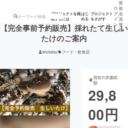
新
ロ
規
グ
会
プロジェクトを掲
はじ
プロジェクト
/
載するには
める
をさがす
イ
員
ン
登
【完全事前予約販売】採れたて生しい
録
たけのご案内
人気のプロ
注目のリ
注目の新着プロ
募集終了が近いプ
もうすぐ公開
shotatsu
フード・飲食店
ジェクト
ターン
ジェクト
ロジェクト
されます
アート・写真
音楽
現在の支援総
額
29,8
テクノロジー・ガジェット
ゲーム・サ
00
円
映像・映画
書籍・雑誌
ビジネス・起業
チャレンジ