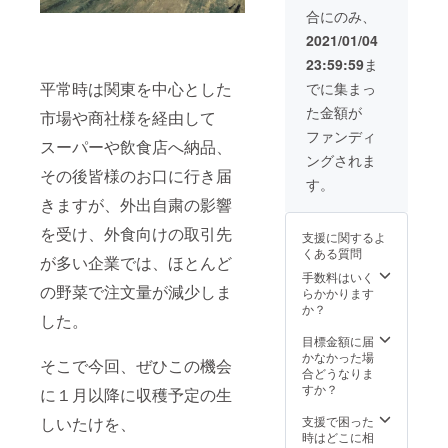
年後ま
中に発
合にのみ、
で、今
送手配
回記載
をさせ
2021/01/04
価格で
ていた
23:59:59
ま
販売い
だきま
たしま
す。 ３
平常時は関東を中心とした
でに集まっ
す) ★可
kg以上
た金額が
能な限
市場や商社様を経由して
のご注
り新鮮
文にな
ファンディ
スーパーや飲食店へ納品、
なもの
ります
ングされま
をお届
ので、
その後皆様のお口に行き届
けした
ご購入
す。
いの
者の希
きますが、外出自粛の影響
で、事
望の日
前に連
にちで
を受け、外食向けの取引先
支援に関するよ
絡を取
お届け
くある質問
らせて
が多い企業では、ほとんど
手配を
いただ
させて
手数料はいく
の野菜で注文量が減少しま
き、 １
いただ
らかかります
～３月
きま
か？
した。
中に発
す。(配
送手配
送の遅
目標金額に届
をさせ
延、緊
かなかった場
そこで今回、ぜひこの機会
ていた
急時を
合どうなりま
だきま
除く)
すか？
に１月以降に収穫予定の生
す。 ３
kg以上
しいたけを、
支援で困った
のご注
時はどこに相