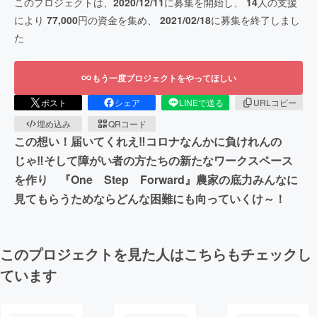
このプロジェクトは、
2020/12/11
に募集を開始し、
14
人の支援
により
77,000
円の資金を集め、
2021/02/18
に募集を終了しまし
た
もう一度プロジェクトをやってほしい
ポスト
シェア
LINEで送る
URLコピー
埋め込み
QRコード
この想い！届いてくれえ‼コロナなんかに負けれんの
じゃ‼そして障がい者の方たちの新たなワークスペース
を作り 『One Step Forward』農家の底力みんなに
見てもらうためならどんな困難にも向っていくけ～！
このプロジェクトを見た人はこちらもチェックし
ています