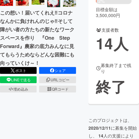
2%
目標金額は
まちづくり・地域活性化
この想い！届いてくれえ‼コロナ
3,500,000円
なんかに負けれんのじゃ‼そして
障がい者の方たちの新たなワーク
支援者数
CAMPFIRE for Social Good
CAMPFIRE Creation
14
人
スペースを作り 『One Step
CAMPFIREふるさと納税
machi-ya
コミュニティ
Forward』農家の底力みんなに見
てもらうためならどんな困難にも
向っていくけ～！
募集終了まで残
ポスト
シェア
り
終了
LINEで送る
URLコピー
埋め込み
QRコード
このプロジェクトは、
2020/12/11
に募集を開始
し、
14
人の支援により