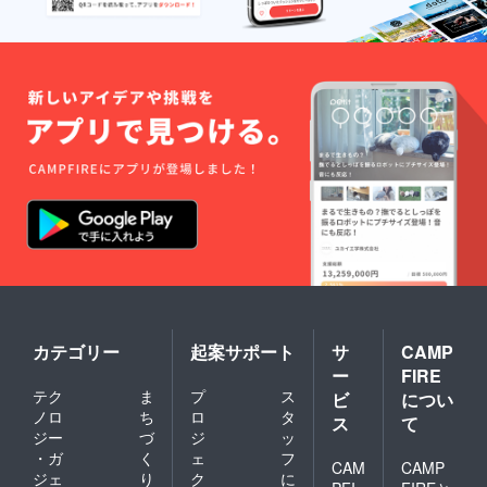
カテゴリー
起案サポート
サ
CAMP
ー
FIRE
テク
ま
プ
ス
ビ
につい
ノロ
ち
ロ
タ
ス
て
ジー
づ
ジ
ッ
・ガ
く
ェ
フ
CAM
CAMP
ジェ
り
ク
に