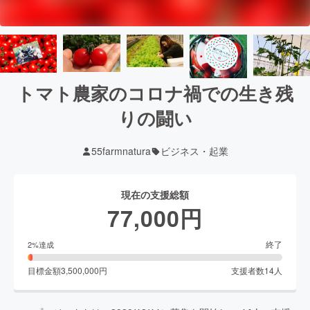
トマト農家のコロナ禍での生き残
りの闘い
55farmnatura
ビジネス・起業
現在の支援総額
77,000
円
終了
2
%達成
目標金額
3,500,000
円
支援者数
14
人