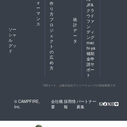
ォ
作
JFA
ー
り
クラ
マ
方
ウド
ン
プ
統
ファ
ス
ロ
計
ン
ソー
ジ
デ
ディ
シャ
ェ
ー
ング
ル
ク
タ
mac
グッ
ト
hi-ya
ド
の
補助
広
金申
め
請サ
方
ポー
ト
「QRコード」は株式会社デンソーウェーブの登録商標です。
© CAMPFIRE,
会社概
採用情
パートナー
Inc.
要
報
募集