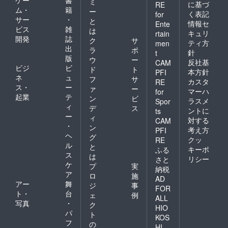
ゲー
書
ミ
に基づ
RE
ム・
籍
ー
く表記
for
サー
・
と
情報セ
Ente
ビス
雑
は
キュリ
rtain
開発
誌
ク
サ
ティ方
men
出
ラ
ポ
針
t
版
ウ
ー
反社基
CAM
ビジ
ビ
ド
ト
本方針
PFI
ネ
ュ
フ
サ
カスタ
RE
ス・
ー
ァ
ー
マーハ
for
起業
テ
ン
ビ
ラスメ
Spor
ィ
デ
ス
ントに
ts
ー
ィ
対する
CAM
・
ン
考え方
PFI
ヘ
グ
クッ
RE
ル
と
キーポ
ふる
ス
は
リシー
さと
ケ
プ
実
納税
ア
ロ
施
AD
アー
舞
ジ
事
FOR
ト・
台
ェ
例
ALL
写真
・
ク
HIO
パ
ト
KOS
フ
の
HI