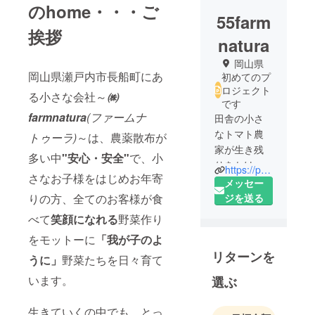
のhome・・・ご
55farm
挨拶
natura
岡山県
岡山県瀬戸内市長船町にあ
初めてのプ
ロジェクト
る小さな会社～
㈱
です
farmnatura
(ファームナ
田舎の小さ
なトマト農
トゥーラ)
～は、農薬散布が
家が生き残
多い中
"安心・安全"
で、小
りをかけて
https://proceed-okayama.com/
さなお子様をはじめお年寄
の挑戦‼コロ
メッセー
ナで主要取
りの方、全てのお客様が食
ジを送る
引先である
べて
笑顔になれる
野菜作り
ホテル・飲
をモットーに
「我が子のよ
食業からの
リターンを
発注が激
うに」
野菜たちを日々育て
減。
います。
選ぶ
晴れの国お
かやまは、
生きていくの中でも、とっ