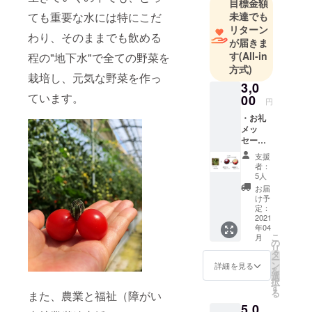
目標金額
果物だけで
ても重要な水には特にこだ
未達でも
はなくお野
リターン
菜もとって
わり、そのままでも飲める
が届きま
も美味しい
す
(All-in
程の"地下水"で全ての野菜を
んです。廃
方式)
栽培し、元気な野菜を作っ
棄処分にな
3,0
る前に、こ
ています。
00
円
の野菜たち
・お礼
を美味しい
メッ
セー
加工品にし
ジ ・
て地元の直
支援
レタス
者：
売そして通
120ｇ×
5人
２
販により全
お届
袋 ・
け予
国のお客様
ミニト
定：
にお届けし
マト180
2021
年04
ｇ～200
たいと思い
こ
月
ｇ×１
の
リ
ます。
パック
タ
ー
障がい者の
ン
詳細を見る
を
選
施設外就労
択
す
る
また、農業と福祉（障がい
先になって
5,0
いるこの場