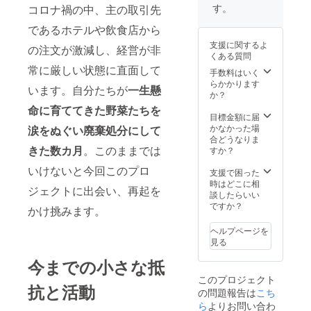
す。
コロナ禍の中、主の取引先
であるホテルや飲食店から
支援に関するよ
の注文が激減し、経営が非
くある質問
常に厳しい状態に直面して
手数料はいく
らかかります
います。自分たちが
一生懸
か？
命に育ててきた野菜たちを
目標金額に届
かなかった場
涙をぬぐい廃棄処分にして
合どうなりま
きた数カ月
。このままでは
すか？
いけないと今回このプロ
支援で困った
時はどこに相
ジェクトに出会い、再起を
談したらいい
ですか？
かけ挑みます。
ヘルプページを
見る
今までの小さな抵
このプロジェクト
抗と活動
の問題報告は
こち
ら
よりお問い合わ