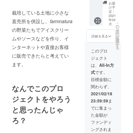
×5袋、
お届
ミニト
け予
マト(瀬
定：
栽培している土地に小さな
戸内ベ
2021
年04
リル200
直売所を併設し、
farmnatura
こ
月
ｇ1パッ
の
リ
の野菜たちでアイスクリー
ク）ミ
タ
ー
ニトマ
ン
詳細を見る
ムやソースなどを作り、イ
を
ト(長船
選
択
銘糖ト
す
ンターネットや直接お客様
る
マト180
このプロ
ｇ1パッ
に販売できたらと考えてい
ジェクト
ク）、
トマト
ます。
は、
All-In方
ソース
式
です。
200ｇ1
瓶
目標金額に
なんでこのプロ
関わらず、
2021/02/18
ジェクトをやろう
23:59:59
ま
と思ったんじゃ
でに集まっ
た金額が
ろ？
ファンディ
ングされま