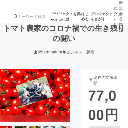
新
ロ
規
グ
会
プロジェクトを掲
はじ
プロジェクト
/
載するには
める
をさがす
イ
員
ン
登
トマト農家のコロナ禍での生き残り
録
の闘い
人気のプロ
注目のリ
注目の新着プロ
募集終了が近いプ
もうすぐ公開
55farmnatura
ビジネス・起業
ジェクト
ターン
ジェクト
ロジェクト
されます
アート・写真
音楽
現在の支援総
額
77,0
テクノロジー・ガジェット
ゲーム・サ
00
円
映像・映画
書籍・雑誌
ビジネス・起業
チャレンジ