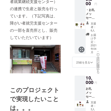
者就業継続支援センター）
00
円
所をどうか
の連携で生産と販売を行っ
・お礼
助けてくだ
メッ
ています。（下記写真は、
さい。この
セー
プロジェク
ジ ・
障がい者就労支援センター
支援
リーフ
トが成功し
者：
の一部を直売所とし、販売
レタス
6人
ますようど
120ｇ
お届
していただいています）
うぞ応援お
×3
け予
袋 ・
定：
願いしま
ミニト
2021
す。
年04
マト180
こ
月
ｇ～200
の
リ
ｇ×１
タ
ー
パッ
ン
詳細を見る
を
ク ・
選
択
トマト
す
る
ソース
10,
200ｇ×
１瓶
000
円
このプロジェクト
お礼
メッ
セー
で実現したいこと
ジ、レ
支援
タス
は。。。
者：
120ｇ
3人