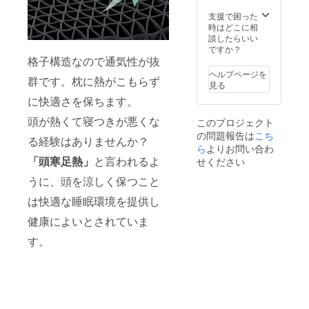
支援で困った
時はどこに相
談したらいい
ですか？
格子構造なので通気性が抜
ヘルプページを
群です。枕に熱がこもらず
見る
に快適さを保ちます。
頭が熱くて寝つきが悪くな
このプロジェクト
の問題報告は
こち
る経験はありませんか？
ら
よりお問い合わ
「頭寒足熱」
と言われるよ
せください
うに、頭を涼しく保つこと
は快適な睡眠環境を提供し
健康によいとされていま
す。