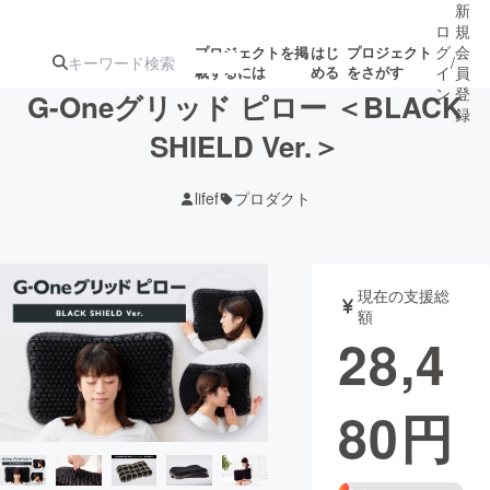
新
ロ
規
グ
会
プロジェクトを掲
はじ
プロジェクト
/
載するには
める
をさがす
イ
員
ン
登
G-Oneグリッド ピロー ＜BLACK
録
SHIELD Ver.＞
人気のプロ
注目のリ
注目の新着プロ
募集終了が近いプ
もうすぐ公開
lifef
プロダクト
ジェクト
ターン
ジェクト
ロジェクト
されます
アート・写真
音楽
現在の支援総
額
28,4
テクノロジー・ガジェット
ゲーム・サ
80
円
映像・映画
書籍・雑誌
ビジネス・起業
チャレンジ