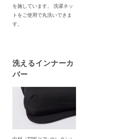
を施しています。 洗濯ネッ
トをご使用で丸洗いできま
す。
洗えるインナーカ
バー
中材（TPEコア+ウレタン）