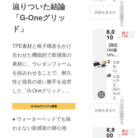
8,900円
ざいま
の
辿りついた結論
リ
※一般販
す。
タ
ー
売予定
ン
詳細を見る
を
「G-Oneグリッ
価格は
選
択
資金調
す
る
達及び
ド」
8,0
支援状
残り
況に
10
150
円
よって
【限定
TPE素材と格子構造をかけ
変更に
150個
なるこ
合わせた機能的で新感覚の
10%OF
とがあ
F】まく
りま
支援
素材に、ウレタンフォーム
ら本体
す。 ※
者：
1点 + 専
デザイ
0人
を組みわせることで、耐久
用カ
ン・仕
お届
バー 1
様は変
け予
性と寝具の使い勝手を追求
枚 一般
更にな
定：
販売予
2021
した「G-Oneグリッド」。
る可能
年05
定価格
性もご
こ
月
8,900円
ざいま
の
リ
※一般販
す。
タ
ー
売予定
ン
詳細を見る
を
価格は
選
択
● ウォーターベッドでも味
資金調
す
る
達及び
わえない新感覚の寝心地
8,9
支援状
残り
況に
00
500
円