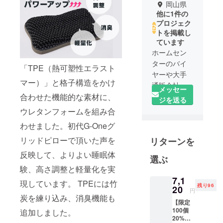
岡山県
他に1件の
プロジェク
トを掲載し
ています
ホームセン
ターのバイ
「TPE（熱可塑性エラスト
ヤーや大手
マー）」と格子構造をかけ
通販会社に
メッセー
合わせた機能的な素材に、
て寝具関連
ジを送る
の商品企画
ウレタンフォームを組み合
開発を担当
わせました。初代G-Oneグ
したメン
リッドピローで頂いた声を
リターンを
バーが「自
分の理想の
反映して、よりよい睡眠体
選ぶ
寝具を作り
験、高さ調整と軽量化を実
たい！」と
7,1
現しています。 TPEには竹
立ち上げま
残り96
20
円
した。
炭を練り込み、消臭機能も
【限定
約30年間、
100個
追加しました。
寝具に関す
20%OF