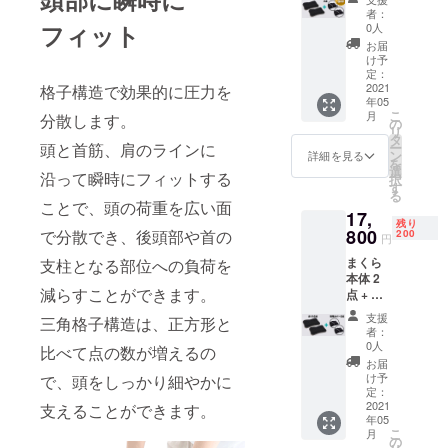
ら本体
す。 ※
者：
2点 + 専
デザイ
フィット
0人
用カ
ン・仕
お届
バー 2
様は変
け予
枚 一般
更にな
定：
販売予
2021
格子構造で効果的に圧力を
る可能
年05
定価格
性もご
こ
月
分散します。
17,800
ざいま
の
リ
円 ※一
す。
タ
ー
頭と首筋、肩のラインに
般販売
ン
詳細を見る
を
予定価
選
沿って瞬時にフィットする
択
格は資
す
る
金調達
ことで、頭の荷重を広い面
17,
及び支
残り
援状況
800
で分散でき、後頭部や首の
200
円
によっ
まくら
支柱となる部位への負荷を
て変更
本体 2
になる
減らすことができます。
点 + 専
ことが
用カ
ありま
支援
三角格子構造は、正方形と
バー 2
す。 ※
者：
枚 一般
デザイ
0人
比べて点の数が増えるの
販売予
ン・仕
お届
定価格
様は変
け予
で、頭をしっかり細やかに
17,800
更にな
定：
円 ※一
2021
る可能
支えることができます。
年05
般販売
性もご
こ
月
予定価
ざいま
の