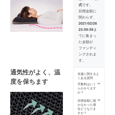
ありま
式
です。
す。 ※
デザイ
目標金額に
ン・仕
関わらず、
様は変
更にな
2021/02/26
る可能
23:59:59
ま
性もご
ざいま
でに集まっ
す。
た金額が
ファンディ
ングされま
す。
通気性がよく、温
支援に関するよ
くある質問
度を保ちます
手数料はいく
らかかります
か？
目標金額に届
かなかった場
合どうなりま
すか？