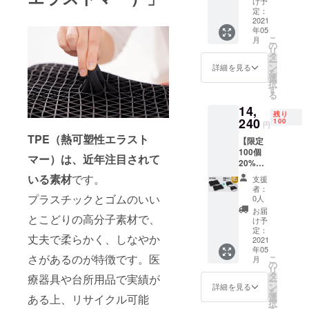
け予
11,000
ざいま
定：
円 ※一
2021
す。
年05
般販売
こ
月
予定価
の
リ
格は資
タ
ー
金調達
ン
詳細を見る
を
及び支
選
択
援状況
す
る
によっ
14,
て変更
残り
になる
240
100
円
ことが
TPE（熱可塑性エラスト
【限定
ありま
100個
す。 ※
マー）は、近年注目されて
20%OF
デザイ
F】まく
ン・仕
いる素材
です。
支援
ら本体
様は変
者：
2点 + 専
更にな
プラスチックとゴムのいい
0人
用カ
る可能
お届
とこどりの高分子素材で、
バー 2
性もご
け予
枚 一般
ざいま
定：
丈夫で柔らかく、しなやか
販売予
2021
す。
年05
定価格
さがあるのが特徴です。医
こ
月
17,800
の
リ
円 ※一
タ
療器具や台所用品で実績が
ー
般販売
ン
詳細を見る
を
予定価
選
ある上、リサイクル可能
択
格は資
す