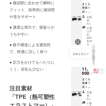
よって
● 後頭部に合わせて瞬時に
まくら
変更に
本体 1
なるこ
フィット、効率的に後頭部
点 + 専
とがあ
用カ
りま
や首をサポート
支援
バー 1
す。 ※
者：
枚 一般
デザイ
0人
販売予
● 適度な弾力で、寝返りが
ン・仕
お届
定価格
様は変
け予
うちやすい
8,900円
更にな
定：
※一般販
2021
る可能
年05
売予定
性もご
● 格子構造による通気性
こ
月
価格は
ざいま
の
リ
資金調
す。
タ
で、快適に涼しく保つ
ー
達及び
ン
詳細を見る
を
支援状
選
択
況に
す
● 圧力をかけてもへたりに
る
よって
11,
変更に
くく、劣化も少ない
残り
なるこ
000
500
円
とがあ
まくら
りま
本体 1
す。 ※
注目素材
点 + 専
デザイ
用カ
ン・仕
支援
バー 2
様は変
「TPE（熱可塑性
者：
枚 一般
更にな
0人
販売予
る可能
お届
エラストマー）」
定価格
性もご