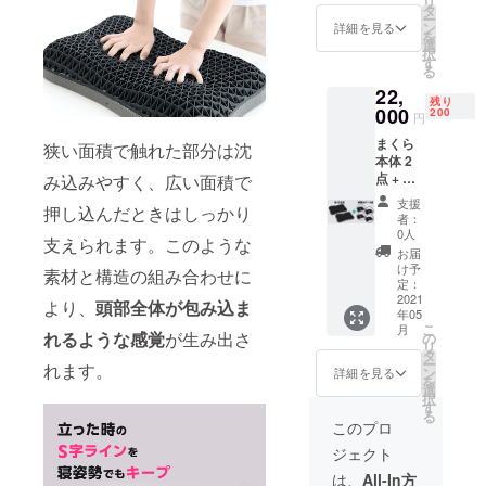
リ
格は資
す。
タ
ー
金調達
ン
詳細を見る
を
及び支
選
択
援状況
す
る
によっ
22,
て変更
残り
になる
000
200
円
ことが
まくら
ありま
狭い面積で触れた部分は沈
本体 2
す。 ※
点 + 専
み込みやすく、広い面積で
デザイ
用カ
ン・仕
支援
押し込んだときはしっかり
バー 4
様は変
者：
枚 一般
更にな
0人
支えられます。このような
販売予
る可能
お届
定価格
性もご
け予
素材と構造の組み合わせに
22,000
ざいま
定：
円 ※一
2021
す。
より、
頭部全体が包み込ま
年05
般販売
こ
月
予定価
れるような感覚
が生み出さ
の
リ
格は資
タ
ー
れます。
金調達
ン
詳細を見る
を
及び支
選
択
援状況
す
る
によっ
このプロ
て変更
ジェクト
になる
ことが
は、
All-In方